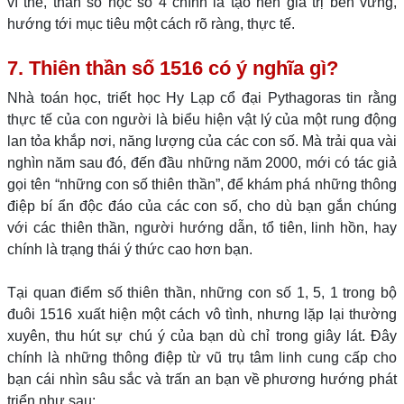
vì thế, thần số học số 4 chính là tạo nên giá trị bền vững,
hướng tới mục tiêu một cách rõ ràng, thực tế.
7. Thiên thần số 1516 có ý nghĩa gì?
Nhà toán học, triết học Hy Lạp cổ đại Pythagoras tin rằng
thực tế của con người là biểu hiện vật lý của một rung động
lan tỏa khắp nơi, năng lượng của các con số. Mà trải qua vài
nghìn năm sau đó, đến đầu những năm 2000, mới có tác giả
gọi tên “những con số thiên thần”, để khám phá những thông
điệp bí ẩn độc đáo của các con số, cho dù bạn gắn chúng
với các thiên thần, người hướng dẫn, tổ tiên, linh hồn, hay
chính là trạng thái ý thức cao hơn bạn.
Tại quan điểm số thiên thần, những con số 1, 5, 1 trong bộ
đuôi 1516 xuất hiện một cách vô tình, nhưng lặp lại thường
xuyên, thu hút sự chú ý của bạn dù chỉ trong giây lát. Đây
chính là những thông điệp từ vũ trụ tâm linh cung cấp cho
bạn cái nhìn sâu sắc và trấn an bạn về phương hướng phát
triển như sau: