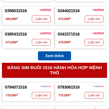
0356031516
0344021516
đ
đ
460,000
473,000
0385431516
0343371516
đ
đ
473,000
479,000
Xem thêm
BẢNG SIM ĐUÔI 1516 HÀNH HỎA HỢP MỆNH
THỔ
0794071516
0793061516
đ
đ
770,000
770,000