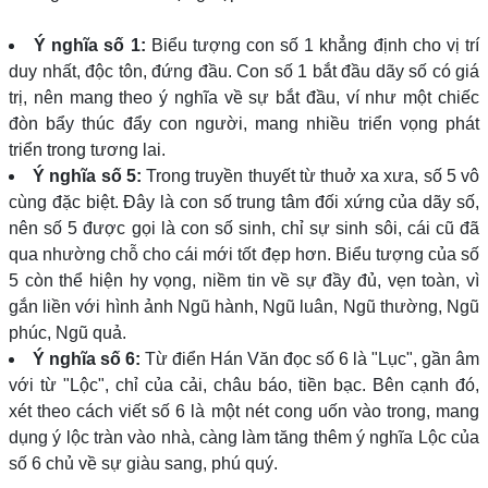
Ý nghĩa số 1:
Biểu tượng con số 1 khẳng định cho vị trí
duy nhất, độc tôn, đứng đầu. Con số 1 bắt đầu dãy số có giá
trị, nên mang theo ý nghĩa về sự bắt đầu, ví như một chiếc
đòn bẩy thúc đẩy con người, mang nhiều triển vọng phát
triển trong tương lai.
Ý nghĩa số 5:
Trong truyền thuyết từ thuở xa xưa, số 5 vô
cùng đặc biệt. Đây là con số trung tâm đối xứng của dãy số,
nên số 5 được gọi là con số sinh, chỉ sự sinh sôi, cái cũ đã
qua nhường chỗ cho cái mới tốt đẹp hơn. Biểu tượng của số
5 còn thể hiện hy vọng, niềm tin về sự đầy đủ, vẹn toàn, vì
gắn liền với hình ảnh Ngũ hành, Ngũ luân, Ngũ thường, Ngũ
phúc, Ngũ quả.
Ý nghĩa số 6:
Từ điển Hán Văn đọc số 6 là "Lục", gần âm
với từ "Lộc", chỉ của cải, châu báo, tiền bạc. Bên cạnh đó,
xét theo cách viết số 6 là một nét cong uốn vào trong, mang
dụng ý lộc tràn vào nhà, càng làm tăng thêm ý nghĩa Lộc của
số 6 chủ về sự giàu sang, phú quý.