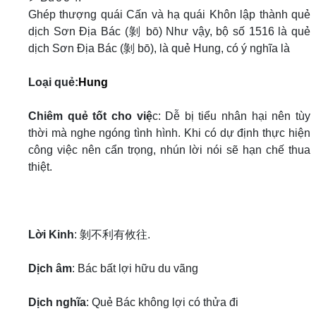
Ghép thượng quái Cấn và hạ quái Khôn lập thành quẻ
dịch Sơn Địa Bác (剝 bō) Như vậy, bộ số 1516 là quẻ
dịch Sơn Địa Bác (剝 bō), là quẻ Hung, có ý nghĩa là
Loại quẻ:
Hung
Chiêm quẻ tốt cho việ
c: Dễ bị tiểu nhân hại nên tùy
thời mà nghe ngóng tình hình. Khi có dự định thực hiện
công việc nên cẩn trọng, nhún lời nói sẽ hạn chế thua
thiệt.
Lời Kinh
: 剝不利有攸往.
Dịch âm
: Bác bất lợi hữu du vãng
Dịch nghĩa
: Quẻ Bác không lợi có thửa đi