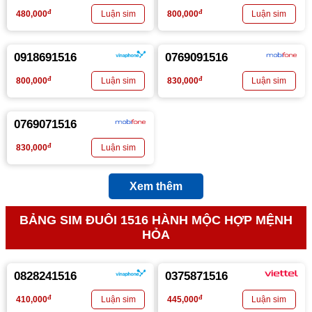
đ
đ
480,000
800,000
0918691516
0769091516
đ
đ
800,000
830,000
0769071516
đ
830,000
Xem thêm
BẢNG SIM ĐUÔI 1516 HÀNH MỘC HỢP MỆNH
HỎA
0828241516
0375871516
đ
đ
410,000
445,000