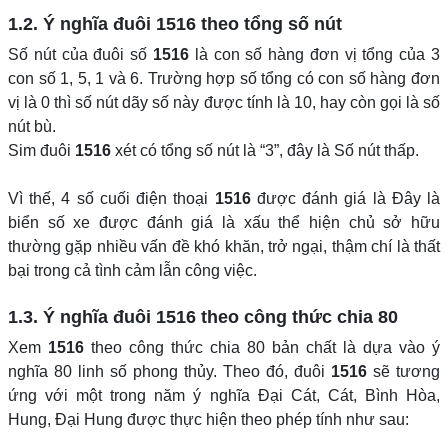
1.2. Ý nghĩa đuôi
1516
theo tổng số nút
Số nút của đuôi số
1516
là con số hàng đơn vị tổng của 3
con số 1, 5, 1 và 6. Trường hợp số tổng có con số hàng đơn
vị là 0 thì số nút dãy số này được tính là 10, hay còn gọi là số
nút bù.
Sim đuôi
1516
xét có tổng số nút là “3”, đây là Số nút thấp.
Vì thế, 4 số cuối điện thoại
1516
được đánh giá là Đây là
biển số xe được đánh giá là xấu thể hiện chủ sở hữu
thường gặp nhiều vấn đề khó khăn, trở ngại, thậm chí là thất
bại trong cả tình cảm lẫn công việc.
1.3. Ý nghĩa đuôi
1516
theo công thức chia 80
Xem
1516
theo công thức chia 80 bản chất là dựa vào ý
nghĩa 80 linh số phong thủy. Theo đó, đuôi
1516
sẽ tương
ứng với một trong năm ý nghĩa Đại Cát, Cát, Bình Hòa,
Hung, Đại Hung được thực hiện theo phép tính như sau: