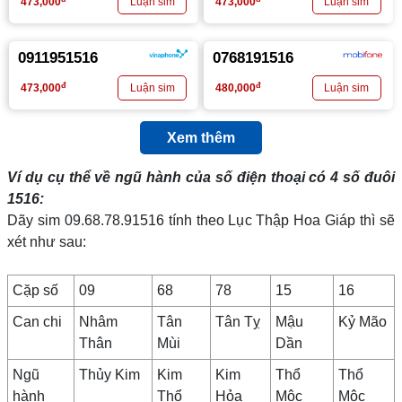
473,000
473,000
0911951516
0768191516
đ
đ
473,000
480,000
Xem thêm
Ví dụ cụ thể về ngũ hành của số điện thoại có 4 số đuôi
1516
:
Dãy sim 09.68.78.91516 tính theo Lục Thập Hoa Giáp thì sẽ
xét như sau:
Cặp số
09
68
78
15
16
Can chi
Nhâm
Tân
Tân Tỵ
Mậu
Kỷ Mão
Thân
Mùi
Dần
Ngũ
Thủy Kim
Kim
Kim
Thổ
Thổ
hành
Thổ
Hỏa
Mộc
Mộc