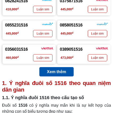
0828241516
0375871516
đ
đ
410,000
445,000
0855231516
0858051516
đ
đ
445,000
445,000
0356031516
0389051516
đ
đ
460,000
473,000
Xem thêm
1. Ý nghĩa đuôi số
1516
theo quan niệm
dân gian
1.1. Ý nghĩa đuôi
1516
theo cấu tạo số
Đuôi số
1516
có ý nghĩa may mắn khi là sự kết hợp của
những con số biểu tượng đẹp như sau: