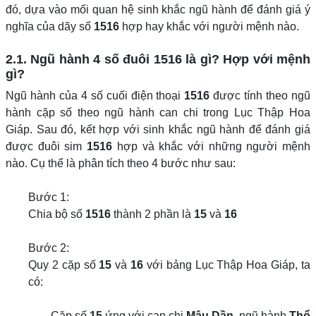
đó, dựa vào mối quan hệ sinh khắc ngũ hành để đánh giá ý
nghĩa của dãy số
1516
hợp hay khắc với người mệnh nào.
2.1. Ngũ hành 4 số đuôi 1516 là gì? Hợp với mệnh
gì?
Ngũ hành của 4 số cuối điện thoại
1516
được tính theo ngũ
hành cặp số theo ngũ hành can chi trong Lục Thập Hoa
Giáp. Sau đó, kết hợp với sinh khắc ngũ hành để đánh giá
được đuôi sim
1516
hợp và khắc với những người mệnh
nào. Cụ thể là phân tích theo 4 bước như sau:
Bước 1:
Chia bộ số
1516
thành 2 phần là
15
và
16
Bước 2:
Quy 2 cặp số
15
và
16
với bảng Lục Thập Hoa Giáp, ta
có:
Cặp số
15
ứng với can chi
Mậu Dần
, ngũ hành
Thổ