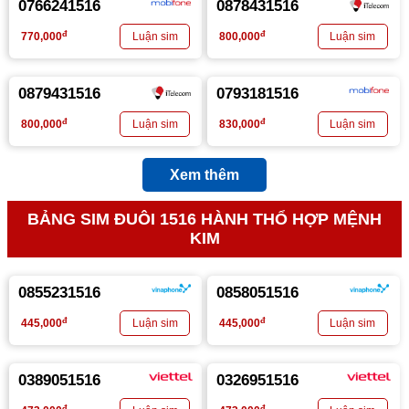
0766241516
0878431516
đ
đ
770,000
800,000
0879431516
0793181516
đ
đ
800,000
830,000
Xem thêm
BẢNG SIM ĐUÔI 1516 HÀNH THỔ HỢP MỆNH
KIM
0855231516
0858051516
đ
đ
445,000
445,000
0389051516
0326951516
đ
đ