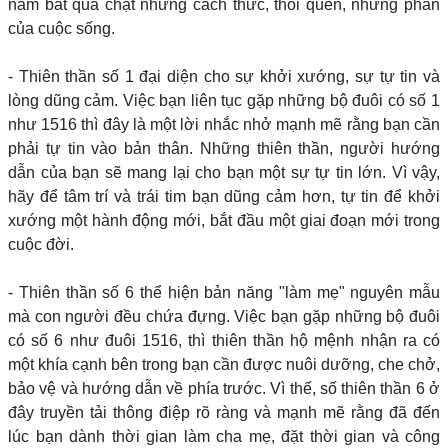
nắm bắt quá chặt những cách thức, thói quen, những phần
của cuộc sống.
- Thiên thần số 1 đại diện cho sự khởi xướng, sự tự tin và
lòng dũng cảm. Việc bạn liên tục gặp những bộ đuôi có số 1
như 1516 thì đây là một lời nhắc nhở mạnh mẽ rằng bạn cần
phải tự tin vào bản thân. Những thiên thần, người hướng
dẫn của bạn sẽ mang lại cho bạn một sự tự tin lớn. Vì vậy,
hãy để tâm trí và trái tim bạn dũng cảm hơn, tự tin để khởi
xướng một hành động mới, bắt đầu một giai đoạn mới trong
cuộc đời.
- Thiên thần số 6 thể hiện bản năng "làm mẹ" nguyên mẫu
mà con người đều chứa đựng. Việc bạn gặp những bộ đuôi
có số 6 như đuôi 1516, thì thiên thần hộ mệnh nhận ra có
một khía cạnh bên trong bạn cần được nuôi dưỡng, che chở,
bảo vệ và hướng dẫn về phía trước. Vì thế, số thiên thần 6 ở
đây truyền tải thông điệp rõ ràng và mạnh mẽ rằng đã đến
lúc bạn dành thời gian làm cha mẹ, đặt thời gian và công