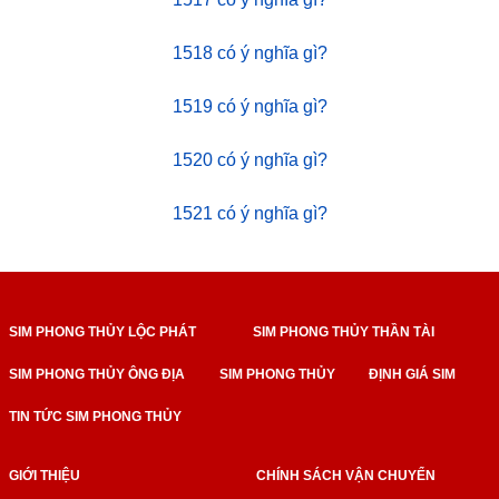
1518 có ý nghĩa gì?
1519 có ý nghĩa gì?
1520 có ý nghĩa gì?
1521 có ý nghĩa gì?
SIM PHONG THỦY LỘC PHÁT
SIM PHONG THỦY THẦN TÀI
SIM PHONG THỦY ÔNG ĐỊA
SIM PHONG THỦY
ĐỊNH GIÁ SIM
TIN TỨC SIM PHONG THỦY
GIỚI THIỆU
CHÍNH SÁCH VẬN CHUYỂN