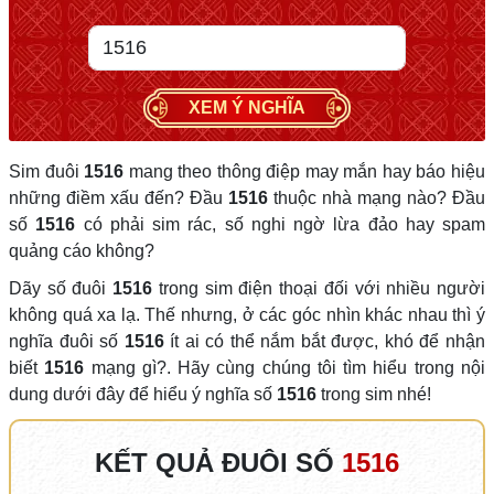
XEM Ý NGHĨA
Sim đuôi
1516
mang theo thông điệp may mắn hay báo hiệu
những điềm xấu đến? Đầu
1516
thuộc nhà mạng nào? Đầu
số
1516
có phải sim rác, số nghi ngờ lừa đảo hay spam
quảng cáo không?
Dãy số đuôi
1516
trong sim điện thoại đối với nhiều người
không quá xa lạ. Thế nhưng, ở các góc nhìn khác nhau thì ý
nghĩa đuôi số
1516
ít ai có thể nắm bắt được, khó để nhận
biết
1516
mạng gì?. Hãy cùng chúng tôi tìm hiểu trong nội
dung dưới đây để hiểu ý nghĩa số
1516
trong sim nhé!
KẾT QUẢ ĐUÔI SỐ
1516