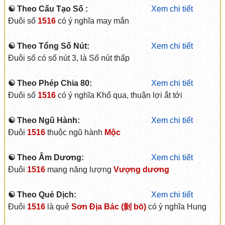
☯ Theo Cấu Tạo Số :
Xem chi tiết
Đuôi số
1516
có ý nghĩa may mắn
☯ Theo Tổng Số Nút:
Xem chi tiết
Đuôi số có số nút 3, là Số nút thấp
☯ Theo Phép Chia 80:
Xem chi tiết
Đuôi số
1516
có ý nghĩa Khổ qua, thuận lợi ắt tới
☯ Theo Ngũ Hành:
Xem chi tiết
Đuôi
1516
thuộc ngũ hành
Mộc
☯ Theo Âm Dương:
Xem chi tiết
Đuôi
1516
mang năng lượng
Vượng dương
☯ Theo Quẻ Dịch:
Xem chi tiết
Đuôi
1516
là quẻ
Sơn Địa Bác (剝 bō)
có ý nghĩa Hung