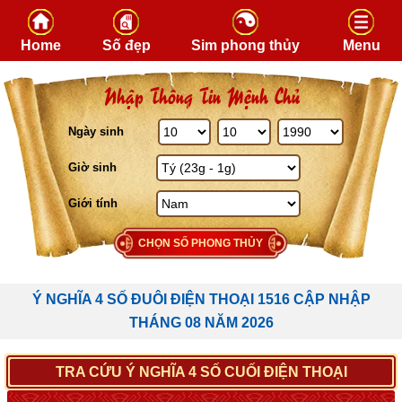
Skip to content
Home
Số đẹp
Sim phong thủy
Menu
Nhập Thông Tin Mệnh Chủ
Ngày sinh
Giờ sinh
Giới tính
CHỌN SỐ PHONG THỦY
Ý NGHĨA 4 SỐ ĐUÔI ĐIỆN THOẠI 1516 CẬP NHẬP
THÁNG 08 NĂM 2026
TRA CỨU Ý NGHĨA 4 SỐ CUỐI ĐIỆN THOẠI