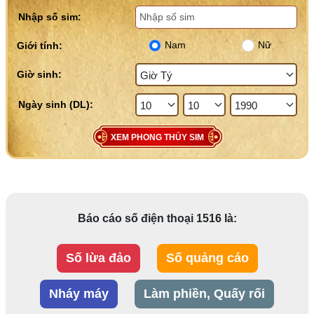
Nhập số sim:
Nam
Nữ
Giới tính:
Giờ sinh:
XEM PHONG THỦY SIM
Báo cáo số điện thoại 1516 là:
Số lừa đảo
Số quảng cáo
Nháy máy
Làm phiền, Quấy rối