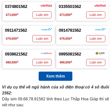
0374801562
0335501562
đ
đ
473,000
473,000
0911471562
0914781562
đ
đ
479,000
479,000
0938621562
0995081562
đ
đ
480,000
499,000
Xem thêm
Ví dụ cụ thể về ngũ hành của số điện thoại có 4 số đuôi
1562
:
Dãy sim 09.68.78.91562 tính theo Lục Thập Hoa Giáp thì sẽ
xét như sau: