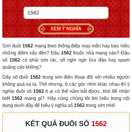
XEM Ý NGHĨA
Sim đuôi
1562
mang theo thông điệp may mắn hay báo hiệu
những điềm xấu đến? Đầu
1562
thuộc nhà mạng nào? Đầu
số
1562
có phải sim rác, số nghi ngờ lừa đảo hay spam
quảng cáo không?
Dãy số đuôi
1562
trong sim điện thoại đối với nhiều người
không quá xa lạ. Thế nhưng, ở các góc nhìn khác nhau thì ý
nghĩa đuôi số
1562
ít ai có thể nắm bắt được, khó để nhận
biết
1562
mạng gì?. Hãy cùng chúng tôi tìm hiểu trong nội
dung dưới đây để hiểu ý nghĩa số
1562
trong sim nhé!
KẾT QUẢ ĐUÔI SỐ
1562