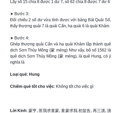
Lấy số 15 chia 8 được 1 dư 7, số 62 chia 8 được 7 dư 6
➤ Bước 3:
Đối chiếu 2 số dư vừa tính được với bảng Bát Quái Số,
thấy thượng quái 7 là quái Cấn, hạ quái 6 là quái Khảm
➤ Bước 4:
Ghép thượng quái Cấn và hạ quái Khảm lập thành quẻ
dịch Sơn Thủy Mông (蒙 méng) Như vậy, bộ số 1562 là
quẻ dịch Sơn Thủy Mông (蒙 méng), là quẻ Hung, có ý
nghĩa là
Loại quẻ: Hung
Chiêm quẻ tốt cho việc
: Không tốt cho việc gì
Lời Kinh
: 蒙亨, 匪我求童蒙, 童蒙求我.初筮吿, 再三瀆, 瀆