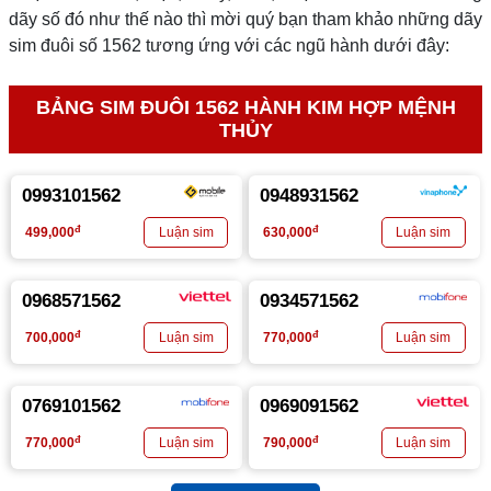
dãy số đó như thế nào thì mời quý bạn tham khảo những dãy
sim đuôi số 1562 tương ứng với các ngũ hành dưới đây:
BẢNG SIM ĐUÔI 1562 HÀNH KIM HỢP MỆNH
THỦY
0993101562
0948931562
đ
đ
499,000
630,000
0968571562
0934571562
đ
đ
700,000
770,000
0769101562
0969091562
đ
đ
770,000
790,000