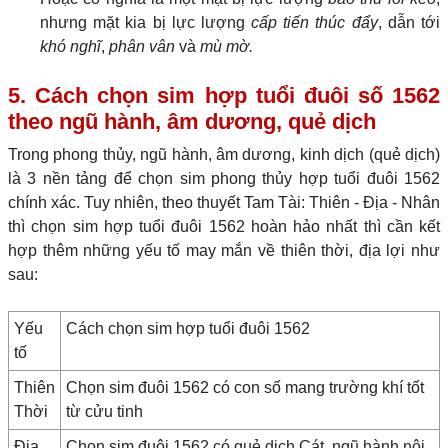
nhưng mặt kia bị lực lượng
cấp tiến thúc đẩy
, dẫn tới
khó nghĩ
,
phân vân
và
mù mờ.
5. Cách chọn sim hợp tuổi đuôi số 1562
theo ngũ hành, âm dương, quẻ dịch
Trong phong thủy, ngũ hành, âm dương, kinh dịch (quẻ dịch)
là 3 nền tảng để chọn sim phong thủy hợp tuổi đuôi 1562
chính xác. Tuy nhiên, theo thuyết Tam Tài: Thiên - Địa - Nhân
thì chọn sim hợp tuổi đuôi 1562 hoàn hảo nhất thì cần kết
hợp thêm những yếu tố may mắn về thiên thời, địa lợi như
sau:
Yếu
Cách chọn sim hợp tuổi đuôi 1562
tố
Thiên
Chọn sim đuôi 1562 có con số mang trường khí tốt
Thời
từ cửu tinh
Địa
Chọn sim đuôi 1562 có quẻ dịch Cát, ngũ hành nội