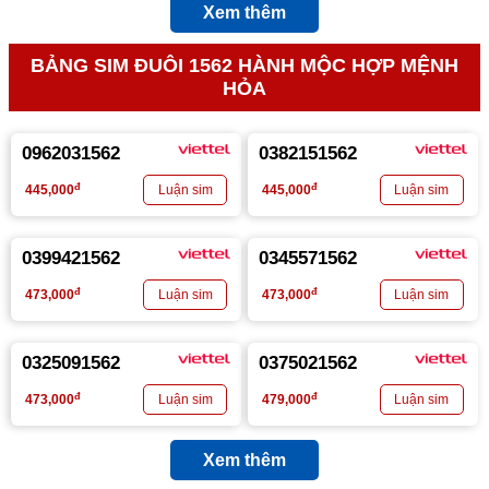
Xem thêm
BẢNG SIM ĐUÔI 1562 HÀNH MỘC HỢP MỆNH
HỎA
0962031562
0382151562
đ
đ
445,000
445,000
0399421562
0345571562
đ
đ
473,000
473,000
0325091562
0375021562
đ
đ
473,000
479,000
Xem thêm