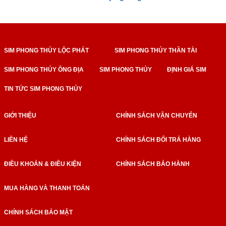
SIM PHONG THỦY LỘC PHÁT
SIM PHONG THỦY THẦN TÀI
SIM PHONG THỦY ÔNG ĐỊA
SIM PHONG THỦY
ĐỊNH GIÁ SIM
TIN TỨC SIM PHONG THỦY
GIỚI THIỆU
CHÍNH SÁCH VẬN CHUYỂN
LIÊN HỆ
CHÍNH SÁCH ĐỔI TRẢ HÀNG
ĐIỀU KHOẢN & ĐIỀU KIỆN
CHÍNH SÁCH BẢO HÀNH
MUA HÀNG VÀ THANH TOÁN
CHÍNH SÁCH BẢO MẬT