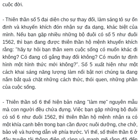
cuộc đời.
- Thiên thần số 5 đại diện cho sự thay đổi, làm sáng tỏ sự ổn
định và khuyến khích đón nhận sự đa dạng, khác biệt của
mình. Nếu bạn gặp nhiều những bộ đuôi có số 5 như đuôi
1562, thì bạn đang được thiên thần hộ mệnh khuyến khích
rằng: "hãy tự hỏi bạn thân xem cuộc sống có muốn khác đi
không? Có đang cố gắng thay đổi không? Có muốn tự định
hình một hình thức mới không?". Số 5 xuất hiện như một
cách khai sáng năng lượng làm nổi bật nơi chúng ta đang
nắm bắt quá chặt những cách thức, thói quen, những phần
của cuộc sống.
- Thiên thần số 6 thể hiện bản năng "làm mẹ" nguyên mẫu
mà con người đều chứa đựng. Việc bạn gặp những bộ đuôi
có số 6 như đuôi 1562, thì thiên thần hộ mệnh nhận ra có
một khía cạnh bên trong bạn cần được nuôi dưỡng, che chở,
bảo vệ và hướng dẫn về phía trước. Vì thế, số thiên thần 6 ở
đây truyền tải thông điệp rõ ràng và mạnh mẽ rằng đã đến