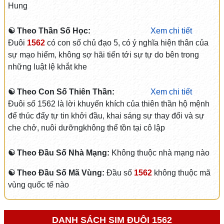
Hung
☯ Theo Thần Số Học:
Xem chi tiết
Đuôi
1562
có con số chủ đạo 5, có ý nghĩa hiện thân của
sự mạo hiểm, không sợ hãi tiến tới sự tự do bên trong
những luật lệ khắt khe
☯ Theo Con Số Thiên Thần:
Xem chi tiết
Đuôi số 1562 là lời khuyến khích của thiên thần hộ mệnh
để thúc đẩy tự tin khởi đầu, khai sáng sự thay đổi và sự
che chở, nuôi dưỡngkhông thể tồn tại cô lập
☯ Theo Đầu Số Nhà Mạng:
Không thuộc nhà mạng nào
☯ Theo Đầu Số Mã Vùng:
Đầu số
1562
không thuộc mã
vùng quốc tế nào
DANH SÁCH SIM ĐUÔI 1562