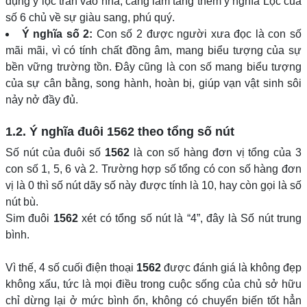
dụng ý lộc tràn vào nhà, càng làm tăng thêm ý nghĩa Lộc của
số 6 chủ về sự giàu sang, phú quý.
Ý nghĩa số 2:
Con số 2 được người xưa đọc là con số
mãi mãi, vì có tính chất đồng âm, mang biểu tượng của sự
bền vững trường tồn. Đây cũng là con số mang biểu tượng
của sự cân bằng, song hành, hoàn bị, giúp vạn vật sinh sôi
nảy nở đầy đủ.
1.2. Ý nghĩa đuôi
1562
theo tổng số nút
Số nút của đuôi số
1562
là con số hàng đơn vị tổng của 3
con số 1, 5, 6 và 2. Trường hợp số tổng có con số hàng đơn
vị là 0 thì số nút dãy số này được tính là 10, hay còn gọi là số
nút bù.
Sim đuôi
1562
xét có tổng số nút là “4”, đây là Số nút trung
bình.
Vì thế, 4 số cuối điện thoại
1562
được đánh giá là không đẹp
không xấu, tức là mọi điều trong cuộc sống của chủ sở hữu
chỉ dừng lại ở mức bình ổn, không có chuyển biến tốt hẳn