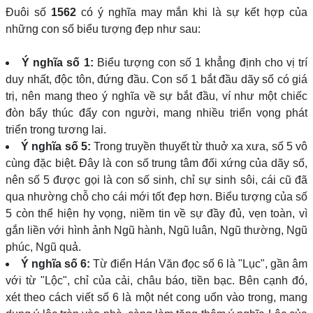
Đuôi số
1562
có ý nghĩa may mắn khi là sự kết hợp của
những con số biểu tượng đẹp như sau:
Ý nghĩa số 1:
Biểu tượng con số 1 khẳng định cho vị trí
duy nhất, độc tôn, đứng đầu. Con số 1 bắt đầu dãy số có giá
trị, nên mang theo ý nghĩa về sự bắt đầu, ví như một chiếc
đòn bẩy thúc đẩy con người, mang nhiều triển vọng phát
triển trong tương lai.
Ý nghĩa số 5:
Trong truyền thuyết từ thuở xa xưa, số 5 vô
cùng đặc biệt. Đây là con số trung tâm đối xứng của dãy số,
nên số 5 được gọi là con số sinh, chỉ sự sinh sôi, cái cũ đã
qua nhường chỗ cho cái mới tốt đẹp hơn. Biểu tượng của số
5 còn thể hiện hy vọng, niềm tin về sự đầy đủ, vẹn toàn, vì
gắn liền với hình ảnh Ngũ hành, Ngũ luân, Ngũ thường, Ngũ
phúc, Ngũ quả.
Ý nghĩa số 6:
Từ điển Hán Văn đọc số 6 là "Lục", gần âm
với từ "Lộc", chỉ của cải, châu báo, tiền bạc. Bên cạnh đó,
xét theo cách viết số 6 là một nét cong uốn vào trong, mang