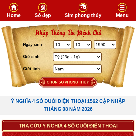
Skip to content
Home
Số đẹp
Sim phong thủy
Menu
Nhập Thông Tin Mệnh Chủ
Ngày sinh
Giờ sinh
Giới tính
CHỌN SỐ PHONG THỦY
Ý NGHĨA 4 SỐ ĐUÔI ĐIỆN THOẠI 1562 CẬP NHẬP
THÁNG 08 NĂM 2026
TRA CỨU Ý NGHĨA 4 SỐ CUỐI ĐIỆN THOẠI