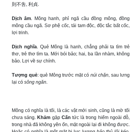
則不吿, 利貞.
Dịch âm
. Mông hanh, phỉ ngã cầu đồng mông, đồng
mông cầu ngã. Sơ phệ cốc, tái tam độc, độc tắc bất cốc,
lợi trinh.
Dịch nghĩa
. Quẻ Mông là hanh, chẳng phải ta tìm trẻ
thơ, trẻ thơ tìm ta. Mới bói bảo; hai, ba lần nhàm, không
bảo. Lợi về sự chính.
Tượng quẻ
: quẻ Mông trước mặt có
núi chặn
, sau lưng
lại có
sông ngăn
.
Mông có nghĩa là tối, là các vật mới sinh, cũng là mờ tối
chưa sáng.
Khảm
gặp
Cấn
tức là trong hiểm ngoài đỗ,
trong nhà đã không yên ổn, mặt ngoài lại đi không được.
Hoặc có nghĩa là một mặt bị lực lượng
bảo thủ lôi kéo
,