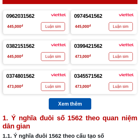
0962031562
0974541562
đ
đ
445,000
445,000
0382151562
0399421562
đ
đ
445,000
473,000
0374801562
0345571562
đ
đ
473,000
473,000
Xem thêm
1. Ý nghĩa đuôi số
1562
theo quan niệm
dân gian
1.1. Ý nghĩa đuôi
1562
theo cấu tạo số