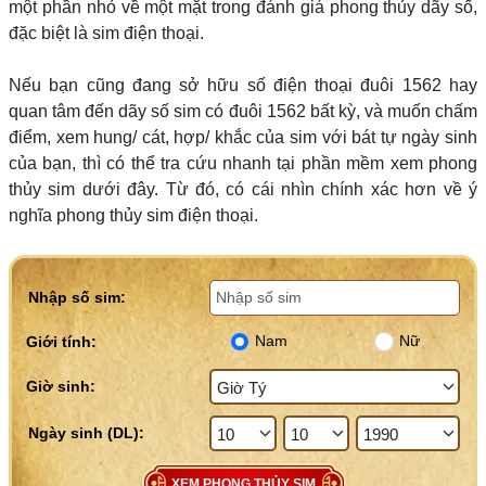
một phần nhỏ về một mặt trong đánh giá phong thủy dãy số,
đặc biệt là sim điện thoại.
Nếu bạn cũng đang sở hữu số điện thoại đuôi 1562 hay
quan tâm đến dãy số sim có đuôi 1562 bất kỳ, và muốn chấm
điểm, xem hung/ cát, hợp/ khắc của sim với bát tự ngày sinh
của bạn, thì có thể tra cứu nhanh tại phần mềm xem phong
thủy sim dưới đây. Từ đó, có cái nhìn chính xác hơn về ý
nghĩa phong thủy sim điện thoại.
Nhập số sim:
Nam
Nữ
Giới tính:
Giờ sinh:
XEM PHONG THỦY SIM