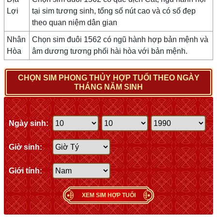
Lợi
tại sim tương sinh, tổng số nút cao và có số đẹp
theo quan niệm dân gian
Nhân
Chọn sim đuôi 1562 có ngũ hành hợp bản mệnh và
Hòa
âm dương tương phối hài hòa với bản mệnh.
CHỌN SIM PHONG THỦY HỢP TUỔI THEO NGÀY
THÁNG NĂM SINH
Ngày sinh:
Giờ sinh:
Giới tính:
XEM SIM HỢP TUỔI