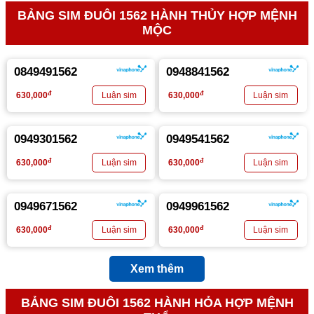
BẢNG SIM ĐUÔI 1562 HÀNH THỦY HỢP MỆNH
MỘC
0849491562
0948841562
đ
đ
630,000
630,000
0949301562
0949541562
đ
đ
630,000
630,000
0949671562
0949961562
đ
đ
630,000
630,000
Xem thêm
BẢNG SIM ĐUÔI 1562 HÀNH HỎA HỢP MỆNH