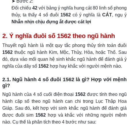
➤ Bước 2:
Đối chiếu
42
với bảng ý nghĩa hung cát 80 linh số phong
thủy, ta thấy 4 số đuôi
1562
có ý nghĩa là
CÁT
, ngụ ý
Nhẫn nhịn chịu đựng ắt được cát lợi
2. Ý nghĩa đuôi số 1562 theo ngũ hành
Thuyết ngũ hành là một quy tắc phong thủy tính toán đuôi
1562
thuộc ngũ hành Kim, Mộc, Thủy, Hỏa, hoặc Thổ. Sau
đó, dựa vào mối quan hệ sinh khắc ngũ hành để đánh giá ý
nghĩa của dãy số
1562
hợp hay khắc với người mệnh nào.
2.1. Ngũ hành 4 số đuôi 1562 là gì? Hợp với mệnh
gì?
Ngũ hành của 4 số cuối điện thoại
1562
được tính theo ngũ
hành cặp số theo ngũ hành can chi trong Lục Thập Hoa
Giáp. Sau đó, kết hợp với sinh khắc ngũ hành để đánh giá
được đuôi sim
1562
hợp và khắc với những người mệnh
nào. Cụ thể là phân tích theo 4 bước như sau: