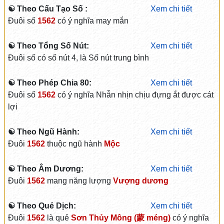
☯ Theo Cấu Tạo Số :
Xem chi tiết
Đuôi số
1562
có ý nghĩa may mắn
☯ Theo Tổng Số Nút:
Xem chi tiết
Đuôi số có số nút 4, là Số nút trung bình
☯ Theo Phép Chia 80:
Xem chi tiết
Đuôi số
1562
có ý nghĩa Nhẫn nhịn chịu đựng ắt được cát
lợi
☯ Theo Ngũ Hành:
Xem chi tiết
Đuôi
1562
thuộc ngũ hành
Mộc
☯ Theo Âm Dương:
Xem chi tiết
Đuôi
1562
mang năng lượng
Vượng dương
☯ Theo Quẻ Dịch:
Xem chi tiết
Đuôi
1562
là quẻ
Sơn Thủy Mông (蒙 méng)
có ý nghĩa