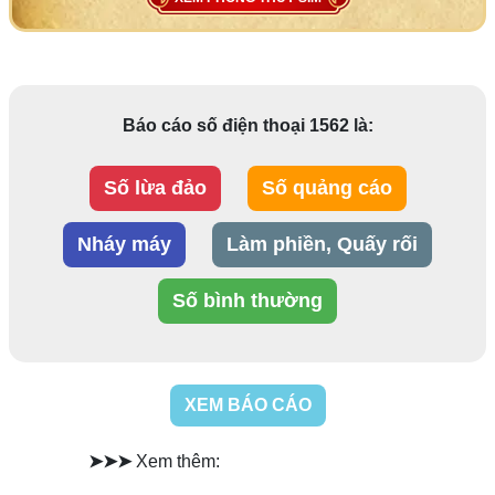
Báo cáo số điện thoại 1562 là:
Số lừa đảo
Số quảng cáo
Nháy máy
Làm phiền, Quấy rối
Số bình thường
XEM BÁO CÁO
➤➤➤
Xem thêm: