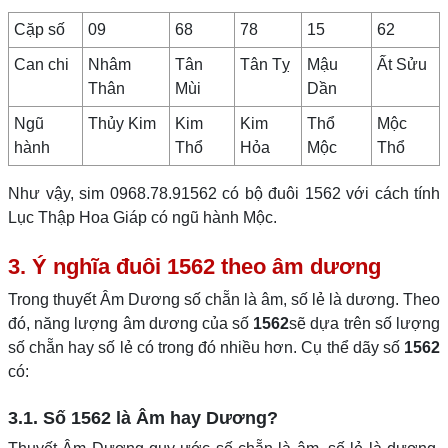
Cặp số
09
68
78
15
62
Can chi
Nhâm
Tân
Tân Tỵ
Mậu
Ất Sửu
Thân
Mùi
Dần
Ngũ
Thủy Kim
Kim
Kim
Thổ
Mộc
hành
Thổ
Hỏa
Mộc
Thổ
Như vậy, sim 0968.78.91562 có bộ đuôi 1562 với cách tính
Lục Thập Hoa Giáp có ngũ hành Mộc.
3. Ý nghĩa đuôi 1562 theo âm dương
Trong thuyết Âm Dương số chẵn là âm, số lẻ là dương. Theo
đó, năng lượng âm dương của số
1562
sẽ dựa trên số lượng
số chẵn hay số lẻ có trong đó nhiều hơn. Cụ thể dãy số
1562
có:
3.1. Số 1562 là Âm hay Dương?