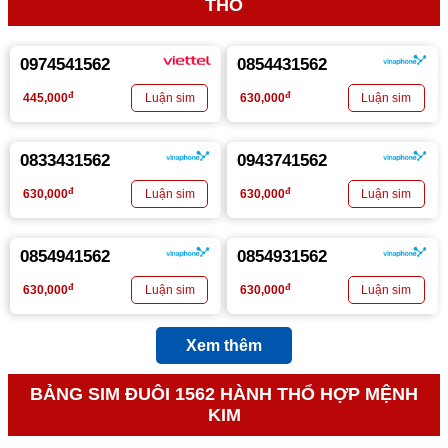
THỔ
0974541562
0854431562
đ
đ
445,000
630,000
0833431562
0943741562
đ
đ
630,000
630,000
0854941562
0854931562
đ
đ
630,000
630,000
Xem thêm
BẢNG SIM ĐUÔI 1562 HÀNH THỔ HỢP MỆNH
KIM