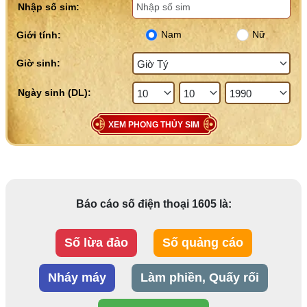
Nhập số sim:
Nam
Nữ
Giới tính:
Giờ sinh:
XEM PHONG THỦY SIM
Báo cáo số điện thoại 1605 là:
Số lừa đảo
Số quảng cáo
Nháy máy
Làm phiền, Quấy rối