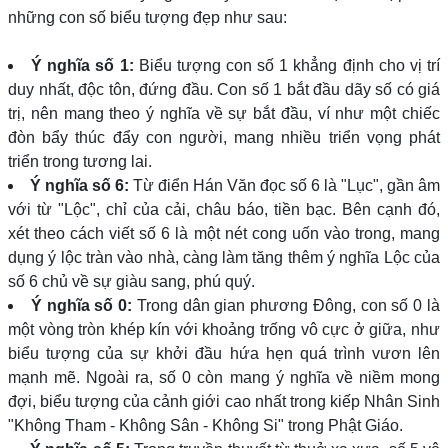
những con số biểu tượng đẹp như sau:
Ý nghĩa số 1:
Biểu tượng con số 1 khẳng định cho vị trí
duy nhất, độc tôn, đứng đầu. Con số 1 bắt đầu dãy số có giá
trị, nên mang theo ý nghĩa về sự bắt đầu, ví như một chiếc
đòn bẩy thúc đẩy con người, mang nhiều triển vọng phát
triển trong tương lai.
Ý nghĩa số 6:
Từ điển Hán Văn đọc số 6 là "Lục", gần âm
với từ "Lộc", chỉ của cải, châu báo, tiền bạc. Bên cạnh đó,
xét theo cách viết số 6 là một nét cong uốn vào trong, mang
dụng ý lộc tràn vào nhà, càng làm tăng thêm ý nghĩa Lộc của
số 6 chủ về sự giàu sang, phú quý.
Ý nghĩa số 0:
Trong dân gian phương Đông, con số 0 là
một vòng tròn khép kín với khoảng trống vô cực ở giữa, như
biểu tượng của sự khởi đầu hứa hẹn quá trình vươn lên
mạnh mẽ. Ngoài ra, số 0 còn mang ý nghĩa về niềm mong
đợi, biểu tượng của cảnh giới cao nhất trong kiếp Nhân Sinh
"Không Tham - Không Sân - Không Si" trong Phật Giáo.