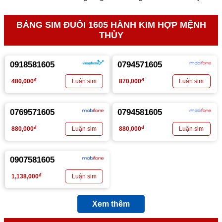
BẢNG SIM ĐUÔI 1605 HÀNH KIM HỢP MỆNH
THỦY
0918581605
0794571605
đ
đ
480,000
870,000
0769571605
0794581605
đ
đ
880,000
880,000
0907581605
đ
1,138,000
Xem thêm