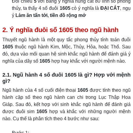
Đối chiếu
5
với bảng ý nghĩa hung cát 80 linh số phong
thủy, ta thấy 4 số đuôi
1605
có ý nghĩa là
ĐẠI CÁT
, ngụ
ý
Làm ăn tấn tới, tiền đồ rộng mở
2. Ý nghĩa đuôi số 1605 theo ngũ hành
Thuyết ngũ hành là một quy tắc phong thủy tính toán đuôi
1605
thuộc ngũ hành Kim, Mộc, Thủy, Hỏa, hoặc Thổ. Sau
đó, dựa vào mối quan hệ sinh khắc ngũ hành để đánh giá ý
nghĩa của dãy số
1605
hợp hay khắc với người mệnh nào.
2.1. Ngũ hành 4 số đuôi 1605 là gì? Hợp với mệnh
gì?
Ngũ hành của 4 số cuối điện thoại
1605
được tính theo ngũ
hành cặp số theo ngũ hành can chi trong Lục Thập Hoa
Giáp. Sau đó, kết hợp với sinh khắc ngũ hành để đánh giá
được đuôi sim
1605
hợp và khắc với những người mệnh
nào. Cụ thể là phân tích theo 4 bước như sau:
Bước 1: