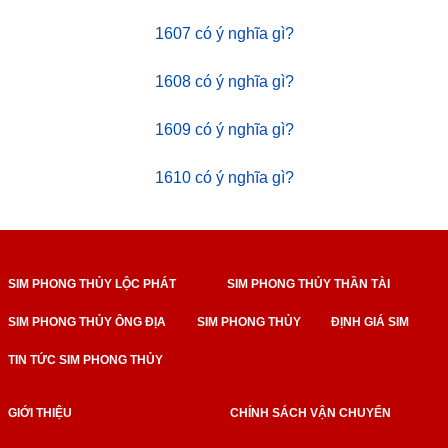
1607 có ý nghĩa gì?
1608 có ý nghĩa gì?
1609 có ý nghĩa gì?
1610 có ý nghĩa gì?
SIM PHONG THỦY LỘC PHÁT
SIM PHONG THỦY THẦN TÀI
SIM PHONG THỦY ÔNG ĐỊA
SIM PHONG THỦY
ĐỊNH GIÁ SIM
TIN TỨC SIM PHONG THỦY
GIỚI THIỆU
CHÍNH SÁCH VẬN CHUYỂN