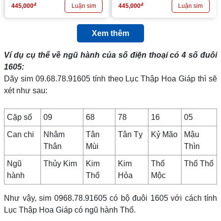
đ
đ
445,000
445,000
Xem thêm
Ví dụ cụ thể về ngũ hành của số điện thoại có 4 số đuôi
1605
:
Dãy sim 09.68.78.91605 tính theo Lục Thập Hoa Giáp thì sẽ
xét như sau:
Cặp số
09
68
78
16
05
Can chi
Nhâm
Tân
Tân Tỵ
Kỷ Mão
Mậu
Thân
Mùi
Thìn
Ngũ
Thủy Kim
Kim
Kim
Thổ
Thổ Thổ
hành
Thổ
Hỏa
Mộc
Như vậy, sim 0968.78.91605 có bộ đuôi 1605 với cách tính
Lục Thập Hoa Giáp có ngũ hành Thổ.