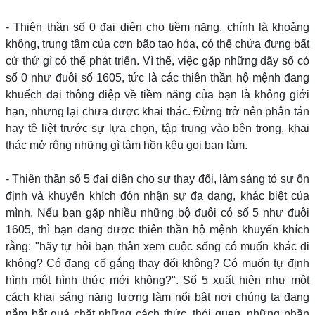
- Thiên thần số 0 đại diện cho tiềm năng, chính là khoảng
không, trung tâm của cơn bão tạo hóa, có thể chứa đựng bất
cứ thứ gì có thể phát triển. Vì thế, việc gặp những dãy số có
số 0 như đuôi số 1605, tức là các thiên thần hộ mệnh đang
khuếch đại thông điệp về tiềm năng của bạn là không giới
hạn, nhưng lại chưa được khai thác. Đừng trở nên phân tán
hay tê liệt trước sự lựa chọn, tập trung vào bên trong, khai
thác mở rộng những gì tâm hồn kêu gọi bạn làm.
- Thiên thần số 5 đại diện cho sự thay đổi, làm sáng tỏ sự ổn
định và khuyến khích đón nhận sự đa dạng, khác biệt của
mình. Nếu bạn gặp nhiều những bộ đuôi có số 5 như đuôi
1605, thì bạn đang được thiên thần hộ mệnh khuyến khích
rằng: "hãy tự hỏi bạn thân xem cuộc sống có muốn khác đi
không? Có đang cố gắng thay đổi không? Có muốn tự định
hình một hình thức mới không?". Số 5 xuất hiện như một
cách khai sáng năng lượng làm nổi bật nơi chúng ta đang
nắm bắt quá chặt những cách thức, thói quen, những phần