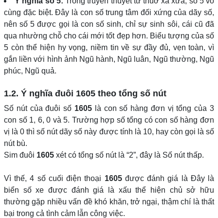
Ý nghĩa số 5:
Trong truyền thuyết từ thuở xa xưa, số 5 vô
cùng đặc biệt. Đây là con số trung tâm đối xứng của dãy số,
nên số 5 được gọi là con số sinh, chỉ sự sinh sôi, cái cũ đã
qua nhường chỗ cho cái mới tốt đẹp hơn. Biểu tượng của số
5 còn thể hiện hy vọng, niềm tin về sự đầy đủ, vẹn toàn, vì
gắn liền với hình ảnh Ngũ hành, Ngũ luân, Ngũ thường, Ngũ
phúc, Ngũ quả.
1.2. Ý nghĩa đuôi
1605
theo tổng số nút
Số nút của đuôi số
1605
là con số hàng đơn vị tổng của 3
con số 1, 6, 0 và 5. Trường hợp số tổng có con số hàng đơn
vị là 0 thì số nút dãy số này được tính là 10, hay còn gọi là số
nút bù.
Sim đuôi
1605
xét có tổng số nút là “2”, đây là Số nút thấp.
Vì thế, 4 số cuối điện thoại
1605
được đánh giá là Đây là
biển số xe được đánh giá là xấu thể hiện chủ sở hữu
thường gặp nhiều vấn đề khó khăn, trở ngại, thậm chí là thất
bại trong cả tình cảm lẫn công việc.