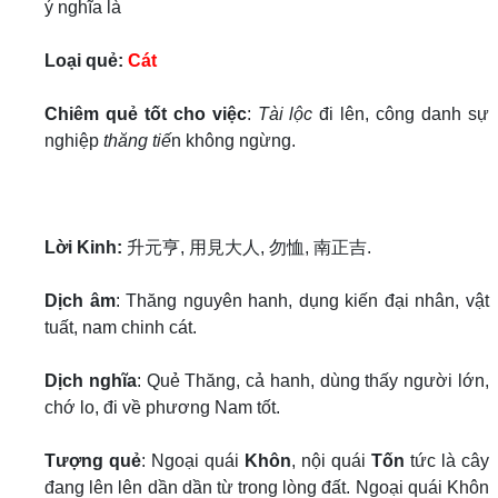
ý nghĩa là
Loại quẻ:
Cát
Chiêm quẻ tốt cho việc
:
Tài lộc
đi lên, công danh sự
nghiệp
thăng tiế
n không ngừng.
Lời Kinh:
升元亨, 用見大人, 勿恤, 南正吉.
Dịch âm
: Thăng nguyên hanh, dụng kiến đại nhân, vật
tuất, nam chinh cát.
Dịch nghĩa
: Quẻ Thăng, cả hanh, dùng thấy người lớn,
chớ lo, đi về phương Nam tốt.
Tượng quẻ
: Ngoại quái
Khôn
, nội quái
Tốn
tức là cây
đang lên lên dần dần từ trong lòng đất. Ngoại quái Khôn