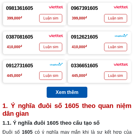
0981361605
0967391605
đ
đ
399,000
399,000
0387081605
0912621605
đ
đ
410,000
410,000
0912731605
0336651605
đ
đ
445,000
445,000
Xem thêm
1. Ý nghĩa đuôi số
1605
theo quan niệm
dân gian
1.1. Ý nghĩa đuôi
1605
theo cấu tạo số
Đuôi số
1605
có ý nghĩa may mắn khi là sự kết hợp của