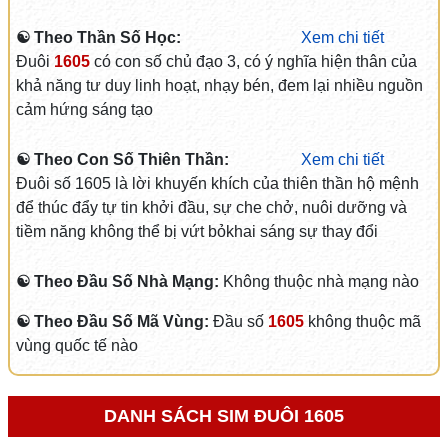
☯ Theo Thần Số Học:
Xem chi tiết
Đuôi
1605
có con số chủ đạo 3, có ý nghĩa hiện thân của
khả năng tư duy linh hoạt, nhạy bén, đem lại nhiều nguồn
cảm hứng sáng tạo
☯ Theo Con Số Thiên Thần:
Xem chi tiết
Đuôi số 1605 là lời khuyến khích của thiên thần hộ mệnh
để thúc đẩy tự tin khởi đầu, sự che chở, nuôi dưỡng và
tiềm năng không thể bị vứt bỏkhai sáng sự thay đổi
☯ Theo Đầu Số Nhà Mạng:
Không thuộc nhà mạng nào
☯ Theo Đầu Số Mã Vùng:
Đầu số
1605
không thuộc mã
vùng quốc tế nào
DANH SÁCH SIM ĐUÔI 1605