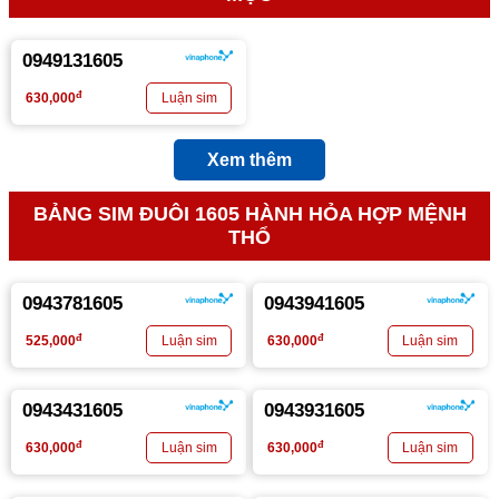
0949131605
đ
630,000
Xem thêm
BẢNG SIM ĐUÔI 1605 HÀNH HỎA HỢP MỆNH
THỔ
0943781605
0943941605
đ
đ
525,000
630,000
0943431605
0943931605
đ
đ
630,000
630,000