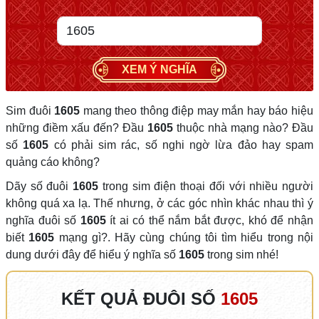
XEM Ý NGHĨA
Sim đuôi
1605
mang theo thông điệp may mắn hay báo hiệu
những điềm xấu đến? Đầu
1605
thuộc nhà mạng nào? Đầu
số
1605
có phải sim rác, số nghi ngờ lừa đảo hay spam
quảng cáo không?
Dãy số đuôi
1605
trong sim điện thoại đối với nhiều người
không quá xa lạ. Thế nhưng, ở các góc nhìn khác nhau thì ý
nghĩa đuôi số
1605
ít ai có thể nắm bắt được, khó để nhận
biết
1605
mạng gì?. Hãy cùng chúng tôi tìm hiểu trong nội
dung dưới đây để hiểu ý nghĩa số
1605
trong sim nhé!
KẾT QUẢ ĐUÔI SỐ
1605