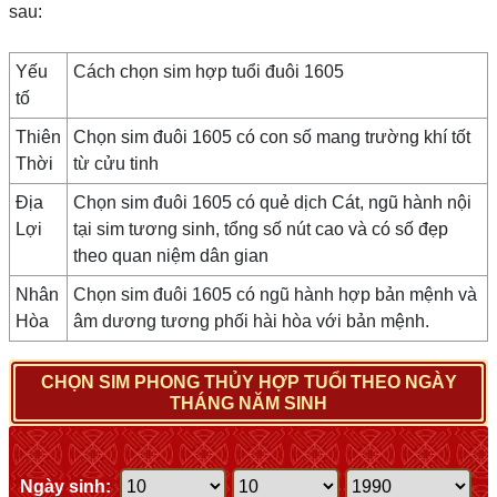
sau:
Yếu
Cách chọn sim hợp tuổi đuôi 1605
tố
Thiên
Chọn sim đuôi 1605 có con số mang trường khí tốt
Thời
từ cửu tinh
Địa
Chọn sim đuôi 1605 có quẻ dịch Cát, ngũ hành nội
Lợi
tại sim tương sinh, tổng số nút cao và có số đẹp
theo quan niệm dân gian
Nhân
Chọn sim đuôi 1605 có ngũ hành hợp bản mệnh và
Hòa
âm dương tương phối hài hòa với bản mệnh.
CHỌN SIM PHONG THỦY HỢP TUỔI THEO NGÀY
THÁNG NĂM SINH
Ngày sinh: