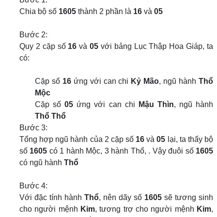
Chia bộ số
1605
thành 2 phần là
16
và
05
Bước 2:
Quy 2 cặp số
16
và
05
với bảng Lục Thập Hoa Giáp, ta
có:
Cặp số
16
ứng với can chi
Kỷ Mão
, ngũ hành
Thổ
Mộc
Cặp số
05
ứng với can chi
Mậu Thìn
, ngũ hành
Thổ Thổ
Bước 3:
Tổng hợp ngũ hành của 2 cặp số
16
và
05
lại, ta thấy bộ
số
1605
có 1 hành Mộc, 3 hành Thổ, . Vậy đuôi số
1605
có ngũ hành
Thổ
Bước 4:
Với đặc tính hành
Thổ
, nên dãy số
1605
sẽ tương sinh
cho người mệnh
Kim
, tương trợ cho người mệnh
Kim
,