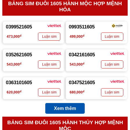
BẢNG SIM ĐUÔI 1605 HÀNH MỘC HỢP MỆNH
HỎA
0399521605
0993511605
đ
đ
473,000
499,000
0352621605
0342161605
đ
đ
543,000
543,000
0363101605
0347521605
đ
đ
620,000
680,000
Xem thêm
BẢNG SIM ĐUÔI 1605 HÀNH THỦY HỢP MỆNH
MỘC