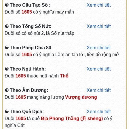
☯ Theo Cấu Tạo Số :
Xem chi tiết
Đuôi số
1605
có ý nghĩa may mắn
☯ Theo Tổng Số Nút:
Xem chi tiết
Đuôi số có số nút 2, là Số nút thấp
☯ Theo Phép Chia 80:
Xem chi tiết
Đuôi số
1605
có ý nghĩa Làm ăn tấn tới, tiền đồ rộng mở
☯ Theo Ngũ Hành:
Xem chi tiết
Đuôi
1605
thuộc ngũ hành
Thổ
☯ Theo Âm Dương:
Xem chi tiết
Đuôi
1605
mang năng lượng
Vượng dương
☯ Theo Quẻ Dịch:
Xem chi tiết
Đuôi
1605
là quẻ
Địa Phong Thăng (升 shēng)
có ý
nghĩa Cát