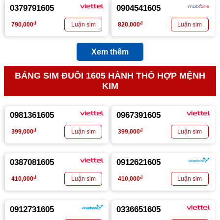
0379791605
0904541605
đ
đ
790,000
820,000
Xem thêm
BẢNG SIM ĐUÔI 1605 HÀNH THỔ HỢP MỆNH
KIM
0981361605
0967391605
đ
đ
399,000
399,000
0387081605
0912621605
đ
đ
410,000
410,000
0912731605
0336651605