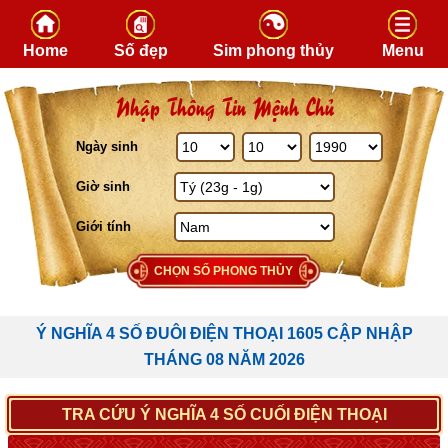
Skip to content
Home
Số đẹp
Sim phong thủy
Menu
Nhập Thông Tin Mệnh Chủ
Ngày sinh
Giờ sinh
Giới tính
CHỌN SỐ PHONG THỦY
Ý NGHĨA 4 SỐ ĐUÔI ĐIỆN THOẠI 1605 CẬP NHẬP
THÁNG 08 NĂM 2026
TRA CỨU Ý NGHĨA 4 SỐ CUỐI ĐIỆN THOẠI