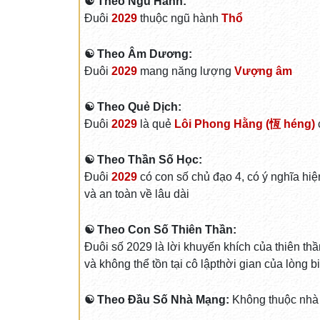
☯ Theo Ngũ Hành:
Đuôi
2029
thuộc ngũ hành
Thổ
☯ Theo Âm Dương:
Đuôi
2029
mang năng lượng
Vượng âm
☯ Theo Quẻ Dịch:
Đuôi
2029
là quẻ
Lôi Phong Hằng (恆 héng)
☯ Theo Thần Số Học:
Đuôi
2029
có con số chủ đạo 4, có ý nghĩa hiệ
và an toàn về lâu dài
☯ Theo Con Số Thiên Thần:
Đuôi số 2029 là lời khuyến khích của thiên thầ
và không thể tồn tại cô lậpthời gian của lòng b
☯ Theo Đầu Số Nhà Mạng:
Không thuộc nhà