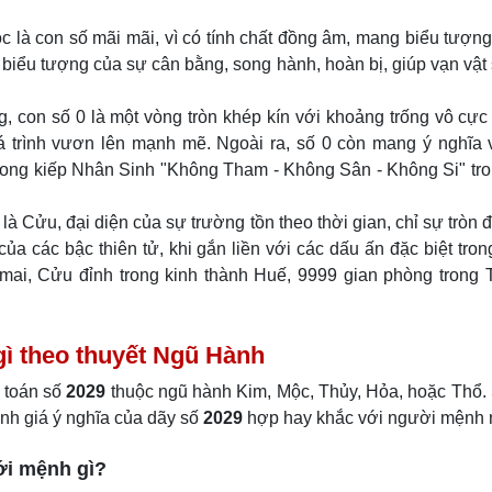
là con số mãi mãi, vì có tính chất đồng âm, mang biểu tượn
biểu tượng của sự cân bằng, song hành, hoàn bị, giúp vạn vật 
con số 0 là một vòng tròn khép kín với khoảng trống vô cực
 trình vươn lên mạnh mẽ. Ngoài ra, số 0 còn mang ý nghĩa 
trong kiếp Nhân Sinh "Không Tham - Không Sân - Không Si" tr
 Cửu, đại diện của sự trường tồn theo thời gian, chỉ sự tròn đ
ủa các bậc thiên tử, khi gắn liền với các dấu ấn đặc biệt tron
 mai, Cửu đỉnh trong kinh thành Huế, 9999 gian phòng trong
gì theo thuyết Ngũ Hành
h toán số
2029
thuộc ngũ hành Kim, Mộc, Thủy, Hỏa, hoặc Thổ.
nh giá ý nghĩa của dãy số
2029
hợp hay khắc với người mệnh 
ới mệnh gì?