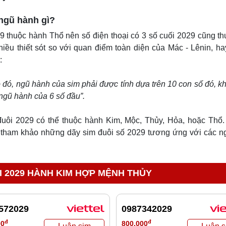
 ngũ hành gì?
9 thuộc hành Thổ nên số điện thoại có 3 số cuối 2029 cũng t
ều thiết sót so với quan điểm toàn diện của Mác - Lênin, ha
:
o đó, ngũ hành của sim phải được tính dựa trên 10 con số đó, k
 ngũ hành của 6 số đầu”.
đuôi 2029 có thể thuộc hành Kim, Mộc, Thủy, Hỏa, hoặc Thổ. 
 tham khảo những dãy sim đuôi số 2029 tương ứng với các n
I 2029 HÀNH KIM HỢP MỆNH THỦY
572029
0987342029
đ
đ
00
800,000