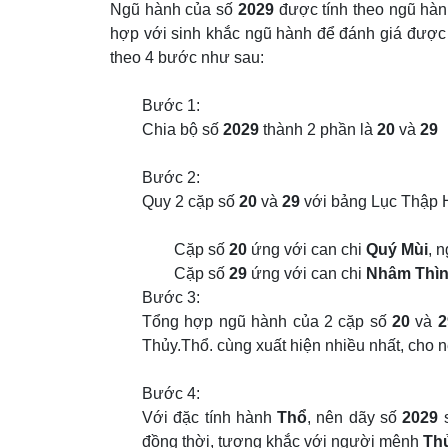
Ngũ hành của số
2029
được tính theo ngũ hàn
hợp với sinh khắc ngũ hành để đánh giá đượ
theo 4 bước như sau:
Bước 1:
Chia bộ số
2029
thành 2 phần là
20
và
29
Bước 2:
Quy 2 cặp số
20
và
29
với bảng Lục Thập H
Cặp số
20
ứng với can chi
Quý Mùi
, 
Cặp số
29
ứng với can chi
Nhâm Thì
Bước 3:
Tổng hợp ngũ hành của 2 cặp số
20
và
2
Thủy.Thổ. cùng xuất hiện nhiều nhất, cho
Bước 4:
Với đặc tính hành
Thổ
, nên dãy số
2029
s
đồng thời, tương khắc với người mệnh
Th