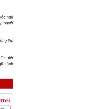
huộc ngũ
y thuyết
hông thể
Chi tiết
gũ hành