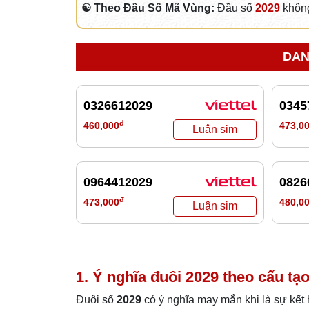
☯ Theo Đầu Số Mã Vùng:
Đầu số
2029
không
DAN
0326612029
0345
đ
460,000
473,0
0964412029
0826
đ
473,000
480,0
1. Ý nghĩa đuôi
2029
theo cấu tạo
Đuôi số
2029
có ý nghĩa may mắn khi là sự kết