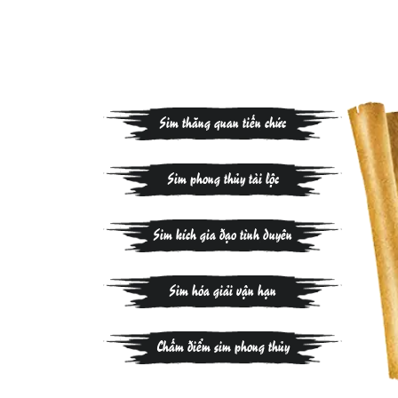
Sim thăng quan tiến chức
Sim phong thủy tài lộc
Sim kích gia đạo tình duyên
Sim hóa giải vận hạn
Chấm điểm sim phong thủy