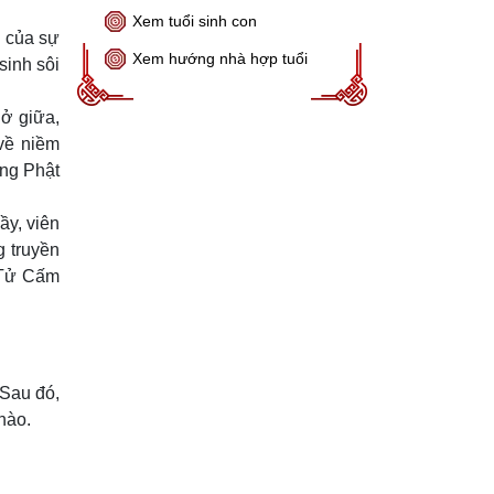
Xem tuổi sinh con
g của sự
Xem hướng nhà hợp tuổi
sinh sôi
 ở giữa,
về niềm
ong Phật
ầy, viên
g truyền
 Tử Cấm
 Sau đó,
nào.