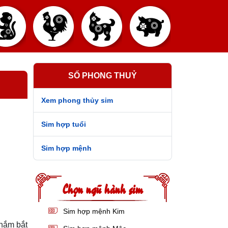
SỐ PHONG THUỶ
Xem phong thủy sim
Sim hợp tuổi
Sim hợp mệnh
Chọn ngũ hành sim
Sim hợp mệnh Kim
nắm bắt