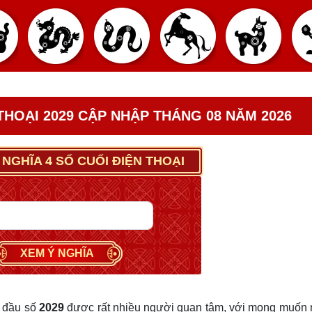
 THOẠI 2029 CẬP NHẬP THÁNG 08 NĂM 2026
 NGHĨA 4 SỐ CUỐI ĐIỆN THOẠI
XEM Ý NGHĨA
 đầu số
2029
được rất nhiều người quan tâm, với mong muốn 