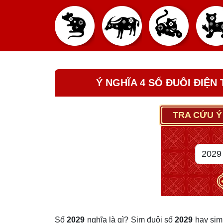
Ý NGHĨA 4 SỐ ĐUÔI ĐIỆN
TRA CỨU Ý
Số
2029
nghĩa là gì? Sim đuôi số
2029
hay sim