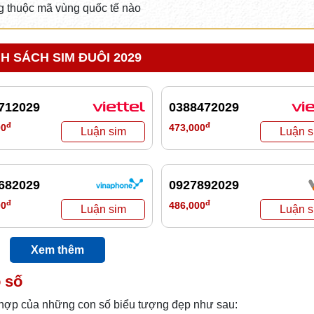
 thuộc mã vùng quốc tế nào
H SÁCH SIM ĐUÔI 2029
712029
0388472029
đ
đ
00
473,000
682029
0927892029
đ
đ
00
486,000
Xem thêm
 số
 hợp của những con số biểu tượng đẹp như sau: