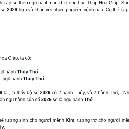
h cặp số theo ngũ hành can chi trong Lục Thập Hoa Giáp. Sau
c số
2029
hợp và khắc với những người mệnh nào. Cụ thể là ph
oa Giáp, ta có:
ngũ hành
Thủy Thổ
n
, ngũ hành
Thủy Thổ
9
lại, ta thấy bộ số
2029
có 2 hành Thủy, và 2 hành Thổ, . Nh
 nên ngũ hành của số
2029
sẽ là ngũ hành
Thổ
ẽ tương sinh cho người mệnh
Kim
, tương trợ cho người m
ủy
.