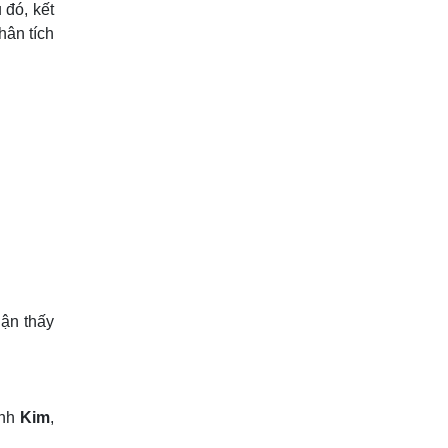
 đó, kết
ân tích
ận thấy
ệnh
Kim
,