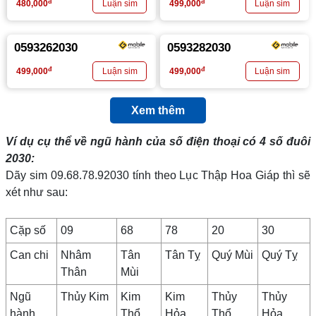
đ
đ
480,000
499,000
0593262030
0593282030
đ
đ
499,000
499,000
Xem thêm
Ví dụ cụ thể về ngũ hành của số điện thoại có 4 số đuôi
2030
:
Dãy sim 09.68.78.92030 tính theo Lục Thập Hoa Giáp thì sẽ
xét như sau:
Cặp số
09
68
78
20
30
Can chi
Nhâm
Tân
Tân Tỵ
Quý Mùi
Quý Tỵ
Thân
Mùi
Ngũ
Thủy Kim
Kim
Kim
Thủy
Thủy
hành
Thổ
Hỏa
Thổ
Hỏa