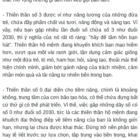
- Thiên thần số 3 được ví như năng lượng của những đứa
trẻ, chứa đầy phẩm chất vui tươi, năng động và sáng tạo. Vì
vậy, nếu bạn gặp nhiều lần đuôi số chứa số 3 như đuôi
2030, thì ý nghĩa của nó rất rõ ràng: "hãy để tâm hồn bạn
hát". Thiên thần hộ mệnh đang khuyến khích bạn mạo hiểm
hơn, vượt qua một vài ranh giới, tận dụng cảm giác giống
như một đứa trẻ, tò mò, ham học hỏi, sáng tạo, thoải mái thể
hiện chính mình, giảm bớt gánh nặng của trách nhiệm, cảm
nhận món quà và tài năng tự nhiên bên trong bạn.
- Thiên thần số 0 đại diện cho tiềm năng, chính là khoảng
không, trung tâm của cơn bão tạo hóa, có thể chứa đựng bất
cứ thứ gì có thể phát triển. Vì thế, việc gặp những dãy số có
số 0 như đuôi số 2030, tức là các thiên thần hộ mệnh đang
khuếch đại thông điệp về tiềm năng của bạn là không giới
hạn, nhưng lại chưa được khai thác. Đừng trở nên phân tán
hay tê liệt trước sự lựa chọn, tập trung vào bên trong, khai