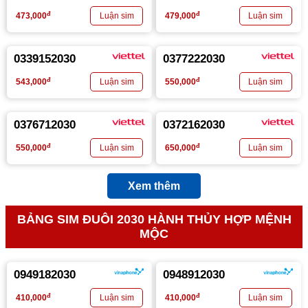
đ
đ
473,000
479,000
0339152030
0377222030
đ
đ
543,000
550,000
0376712030
0372162030
đ
đ
550,000
650,000
Xem thêm
BẢNG SIM ĐUÔI 2030 HÀNH THỦY HỢP MỆNH
MỘC
0949182030
0948912030
đ
đ
410,000
410,000