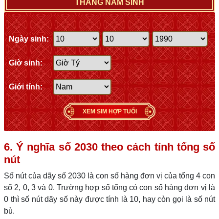
THÁNG NĂM SINH
Ngày sinh:
Giờ sinh:
Giới tính:
XEM SIM HỢP TUỔI
6. Ý nghĩa số 2030 theo cách tính tổng số
nút
Số nút của dãy số 2030 là con số hàng đơn vị của tổng 4 con
số 2, 0, 3 và 0. Trường hợp số tổng có con số hàng đơn vị là
0 thì số nút dãy số này được tính là 10, hay còn gọi là số nút
bù.