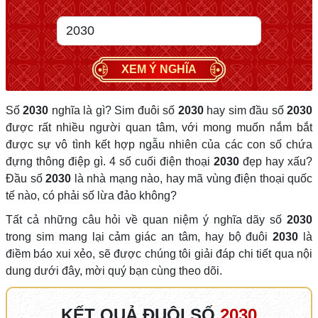
XEM Ý NGHĨA
Số
2030
nghĩa là gì? Sim đuôi số
2030
hay sim đầu số
2030
được rất nhiều người quan tâm, với mong muốn nắm bắt
được sự vô tình kết hợp ngẫu nhiên của các con số chứa
đựng thông điệp gì. 4 số cuối điện thoại
2030
đẹp hay xấu?
Đầu số
2030
là nhà mạng nào, hay mã vùng điện thoại quốc
tế nào, có phải số lừa đảo không?
Tất cả những câu hỏi về quan niệm ý nghĩa dãy số
2030
trong sim mang lại cảm giác an tâm, hay bộ đuôi
2030
là
điềm báo xui xẻo, sẽ được chúng tôi giải đáp chi tiết qua nội
dung dưới đây, mời quý bạn cùng theo dõi.
KẾT QUẢ ĐUÔI SỐ
2030