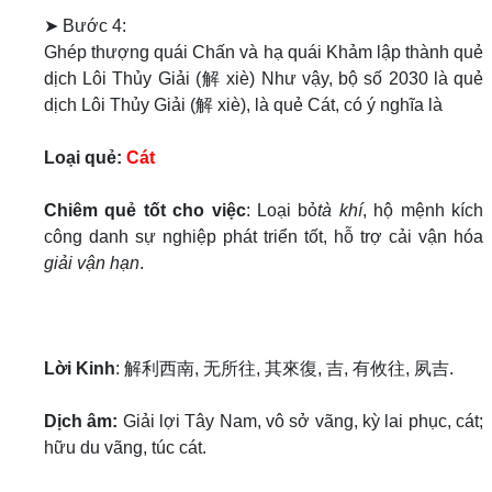
➤ Bước 4:
Ghép thượng quái Chấn và hạ quái Khảm lập thành quẻ
dịch Lôi Thủy Giải (解 xiè) Như vậy, bộ số 2030 là quẻ
dịch Lôi Thủy Giải (解 xiè), là quẻ Cát, có ý nghĩa là
Loại quẻ:
Cát
Chiêm quẻ tốt cho việc
: Loại bỏ
tà khí
, hộ mệnh kích
công danh sự nghiệp phát triển tốt, hỗ trợ cải vận hóa
giải vận hạn
.
Lời Kinh
: 解利西南, 无所往, 其來復, 吉, 有攸往, 夙吉.
Dịch âm:
Giải lợi Tây Nam, vô sở vãng, kỳ lai phục, cát;
hữu du vãng, túc cát.