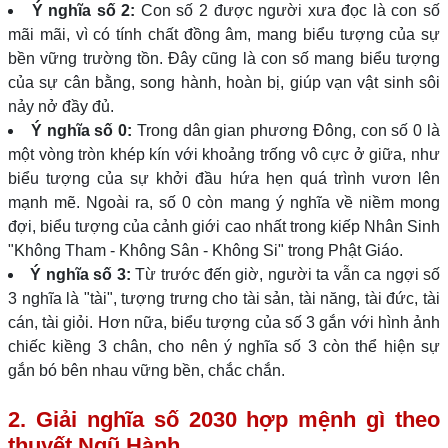
Ý nghĩa số 2:
Con số 2 được người xưa đọc là con số
mãi mãi, vì có tính chất đồng âm, mang biểu tượng của sự
bền vững trường tồn. Đây cũng là con số mang biểu tượng
của sự cân bằng, song hành, hoàn bị, giúp vạn vật sinh sôi
nảy nở đầy đủ.
Ý nghĩa số 0:
Trong dân gian phương Đông, con số 0 là
một vòng tròn khép kín với khoảng trống vô cực ở giữa, như
biểu tượng của sự khởi đầu hứa hẹn quá trình vươn lên
mạnh mẽ. Ngoài ra, số 0 còn mang ý nghĩa về niềm mong
đợi, biểu tượng của cảnh giới cao nhất trong kiếp Nhân Sinh
"Không Tham - Không Sân - Không Si" trong Phật Giáo.
Ý nghĩa số 3:
Từ trước đến giờ, người ta vẫn ca ngợi số
3 nghĩa là "tài", tượng trưng cho tài sản, tài năng, tài đức, tài
cán, tài giỏi. Hơn nữa, biểu tượng của số 3 gắn với hình ảnh
chiếc kiềng 3 chân, cho nên ý nghĩa số 3 còn thể hiện sự
gắn bó bên nhau vững bền, chắc chắn.
2. Giải nghĩa số 2030 hợp mệnh gì theo
thuyết Ngũ Hành