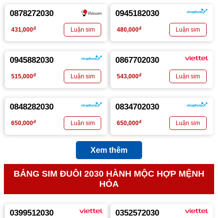
0878272030
0945182030
đ
đ
431,000
480,000
0945882030
0867702030
đ
đ
515,000
543,000
0848282030
0834702030
đ
đ
650,000
650,000
Xem thêm
BẢNG SIM ĐUÔI 2030 HÀNH MỘC HỢP MỆNH
HỎA
0399512030
0352572030