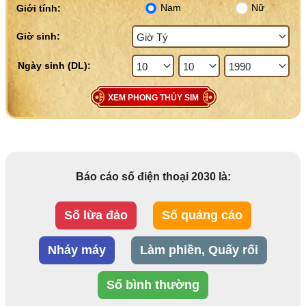
Nam
Nữ
Giới tính:
Giờ sinh:
XEM PHONG THỦY SIM
Báo cáo số điện thoại 2030 là:
Số lừa đảo
Số quảng cáo
Nháy máy
Làm phiền, Quấy rối
Số bình thường