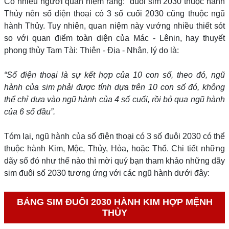
Có nhiều người quan niệm rằng: “đuôi sim 2030 thuộc hành
Thủy nên số điện thoại có 3 số cuối 2030 cũng thuộc ngũ
hành Thủy. Tuy nhiên, quan niệm này vướng nhiều thiết sót
so với quan điểm toàn diện của Mác - Lênin, hay thuyết
phong thủy Tam Tài: Thiên - Địa - Nhân, lý do là:
“Số điện thoại là sự kết hợp của 10 con số, theo đó, ngũ
hành của sim phải được tính dựa trên 10 con số đó, không
thể chỉ dựa vào ngũ hành của 4 số cuối, rồi bỏ qua ngũ hành
của 6 số đầu”.
Tóm lại, ngũ hành của số điện thoại có 3 số đuôi 2030 có thể
thuộc hành Kim, Mộc, Thủy, Hỏa, hoặc Thổ. Chi tiết những
dãy số đó như thế nào thì mời quý bạn tham khảo những dãy
sim đuôi số 2030 tương ứng với các ngũ hành dưới đây:
BẢNG SIM ĐUÔI 2030 HÀNH KIM HỢP MỆNH
THỦY