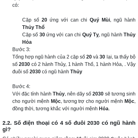
có:
Cặp số
20
ứng với can chi
Quý Mùi
, ngũ hành
Thủy Thổ
Cặp số
30
ứng với can chi
Quý Tỵ
, ngũ hành
Thủy
Hỏa
Bước 3:
Tổng hợp ngũ hành của 2 cặp số
20
và
30
lại, ta thấy bộ
số
2030
có 2 hành Thủy, 1 hành Thổ, 1 hành Hỏa, . Vậy
đuôi số
2030
có ngũ hành
Thủy
Bước 4:
Với đặc tính hành
Thủy
, nên dãy số
2030
sẽ tương sinh
cho người mệnh
Mộc
, tương trợ cho người mệnh
Mộc
,
đồng thời, tương khắc với người mệnh
Hỏa
.
2.2. Số điện thoại có 4 số đuôi 2030 có ngũ hành
gì?