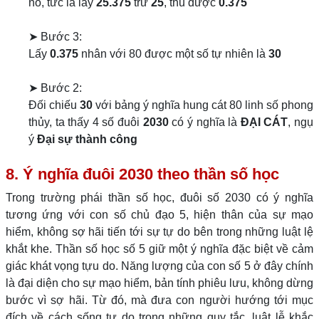
nó, tức là lấy
25.375
trừ
25
, thu được
0.375
➤ Bước 3:
Lấy
0.375
nhân với 80 được một số tự nhiên là
30
➤ Bước 2:
Đối chiếu
30
với bảng ý nghĩa hung cát 80 linh số phong
thủy, ta thấy 4 số đuôi
2030
có ý nghĩa là
ĐẠI CÁT
, ngụ
ý
Đại sự thành công
8. Ý nghĩa đuôi 2030 theo thần số học
Trong trường phái thần số học, đuôi số 2030 có ý nghĩa
tương ứng với con số chủ đạo 5, hiện thân của sự mạo
hiểm, không sợ hãi tiến tới sự tự do bên trong những luật lệ
khắt khe. Thần số học số 5 giữ một ý nghĩa đặc biệt về cảm
giác khát vọng tựu do. Năng lượng của con số 5 ở đây chính
là đại diện cho sự mạo hiểm, bản tính phiêu lưu, không dừng
bước vì sợ hãi. Từ đó, mà đưa con người hướng tới mục
đích về cách sống tự do trong những quy tắc, luật lễ khắc