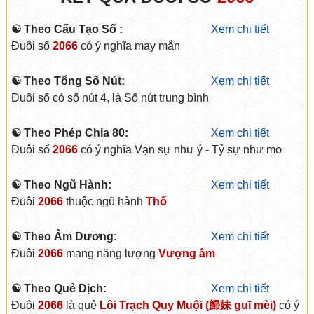
☯ Theo Cấu Tạo Số :
Xem chi tiết
Đuôi số
2066
có ý nghĩa may mắn
☯ Theo Tổng Số Nút:
Xem chi tiết
Đuôi số có số nút 4, là Số nút trung bình
☯ Theo Phép Chia 80:
Xem chi tiết
Đuôi số
2066
có ý nghĩa Vạn sự như ý - Tỷ sự như mơ
☯ Theo Ngũ Hành:
Xem chi tiết
Đuôi
2066
thuộc ngũ hành
Thổ
☯ Theo Âm Dương:
Xem chi tiết
Đuôi
2066
mang năng lượng
Vượng âm
☯ Theo Quẻ Dịch:
Xem chi tiết
Đuôi
2066
là quẻ
Lôi Trạch Quy Muội (歸妹 guī mèi)
có ý