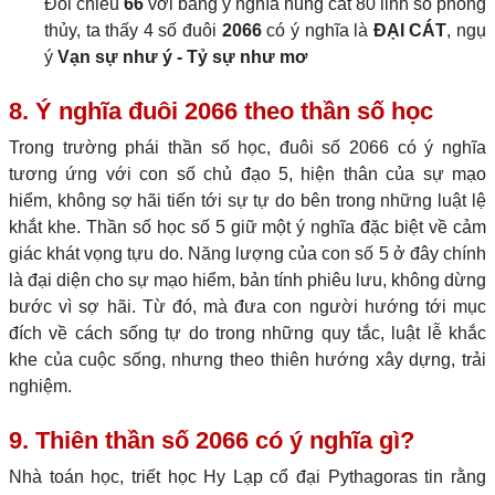
Đối chiếu
66
với bảng ý nghĩa hung cát 80 linh số phong
thủy, ta thấy 4 số đuôi
2066
có ý nghĩa là
ĐẠI CÁT
, ngụ
ý
Vạn sự như ý - Tỷ sự như mơ
8. Ý nghĩa đuôi 2066 theo thần số học
Trong trường phái thần số học, đuôi số 2066 có ý nghĩa
tương ứng với con số chủ đạo 5, hiện thân của sự mạo
hiểm, không sợ hãi tiến tới sự tự do bên trong những luật lệ
khắt khe. Thần số học số 5 giữ một ý nghĩa đặc biệt về cảm
giác khát vọng tựu do. Năng lượng của con số 5 ở đây chính
là đại diện cho sự mạo hiểm, bản tính phiêu lưu, không dừng
bước vì sợ hãi. Từ đó, mà đưa con người hướng tới mục
đích về cách sống tự do trong những quy tắc, luật lễ khắc
khe của cuộc sống, nhưng theo thiên hướng xây dựng, trải
nghiệm.
9. Thiên thần số 2066 có ý nghĩa gì?
Nhà toán học, triết học Hy Lạp cổ đại Pythagoras tin rằng