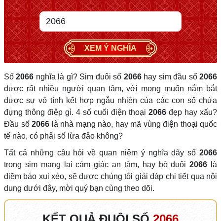
XEM Ý NGHĨA
Số
2066
nghĩa là gì? Sim đuôi số
2066
hay sim đầu số
2066
được rất nhiều người quan tâm, với mong muốn nắm bắt
được sự vô tình kết hợp ngẫu nhiên của các con số chứa
đựng thông điệp gì. 4 số cuối điện thoại
2066
đẹp hay xấu?
Đầu số
2066
là nhà mạng nào, hay mã vùng điện thoại quốc
tế nào, có phải số lừa đảo không?
Tất cả những câu hỏi về quan niệm ý nghĩa dãy số
2066
trong sim mang lại cảm giác an tâm, hay bộ đuôi
2066
là
điềm báo xui xẻo, sẽ được chúng tôi giải đáp chi tiết qua nội
dung dưới đây, mời quý bạn cùng theo dõi.
KẾT QUẢ ĐUÔI SỐ
2066