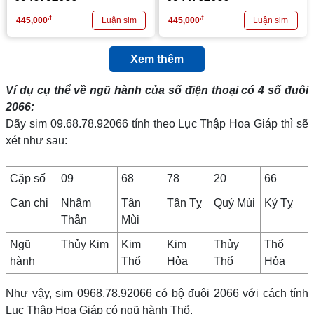
đ
đ
445,000
445,000
Xem thêm
Ví dụ cụ thể về ngũ hành của số điện thoại có 4 số đuôi
2066
:
Dãy sim 09.68.78.92066 tính theo Lục Thập Hoa Giáp thì sẽ
xét như sau:
Cặp số
09
68
78
20
66
Can chi
Nhâm
Tân
Tân Tỵ
Quý Mùi
Kỷ Tỵ
Thân
Mùi
Ngũ
Thủy Kim
Kim
Kim
Thủy
Thổ
hành
Thổ
Hỏa
Thổ
Hỏa
Như vậy, sim 0968.78.92066 có bộ đuôi 2066 với cách tính
Lục Thập Hoa Giáp có ngũ hành Thổ.