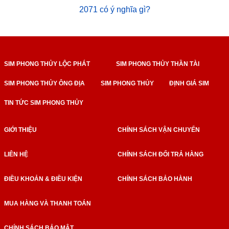
2071 có ý nghĩa gì?
SIM PHONG THỦY LỘC PHÁT
SIM PHONG THỦY THẦN TÀI
SIM PHONG THỦY ÔNG ĐỊA
SIM PHONG THỦY
ĐỊNH GIÁ SIM
TIN TỨC SIM PHONG THỦY
GIỚI THIỆU
CHÍNH SÁCH VẬN CHUYỂN
LIÊN HỆ
CHÍNH SÁCH ĐỔI TRẢ HÀNG
ĐIỀU KHOẢN & ĐIỀU KIỆN
CHÍNH SÁCH BẢO HÀNH
MUA HÀNG VÀ THANH TOÁN
CHÍNH SÁCH BẢO MẬT