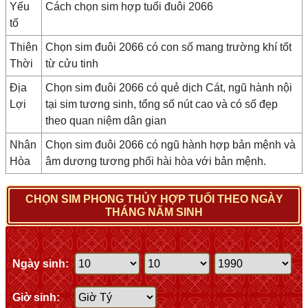
Yếu
Cách chọn sim hợp tuổi đuôi 2066
tố
Thiên
Chọn sim đuôi 2066 có con số mang trường khí tốt
Thời
từ cửu tinh
Địa
Chọn sim đuôi 2066 có quẻ dịch Cát, ngũ hành nội
Lợi
tại sim tương sinh, tổng số nút cao và có số đẹp
theo quan niệm dân gian
Nhân
Chọn sim đuôi 2066 có ngũ hành hợp bản mệnh và
Hòa
âm dương tương phối hài hòa với bản mệnh.
CHỌN SIM PHONG THỦY HỢP TUỔI THEO NGÀY
THÁNG NĂM SINH
Ngày sinh:
Giờ sinh: