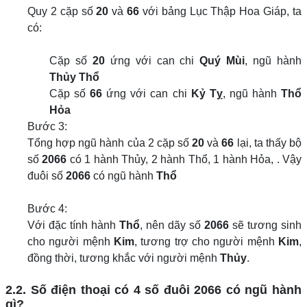
Quy 2 cặp số
20
và
66
với bảng Lục Thập Hoa Giáp, ta
có:
Cặp số
20
ứng với can chi
Quý Mùi
, ngũ hành
Thủy Thổ
Cặp số
66
ứng với can chi
Kỷ Tỵ
, ngũ hành
Thổ
Hỏa
Bước 3:
Tổng hợp ngũ hành của 2 cặp số
20
và
66
lại, ta thấy bộ
số
2066
có 1 hành Thủy, 2 hành Thổ, 1 hành Hỏa, . Vậy
đuôi số
2066
có ngũ hành
Thổ
Bước 4:
Với đặc tính hành
Thổ
, nên dãy số
2066
sẽ tương sinh
cho người mệnh
Kim
, tương trợ cho người mệnh
Kim
,
đồng thời, tương khắc với người mệnh
Thủy
.
2.2. Số điện thoại có 4 số đuôi 2066 có ngũ hành
gì?