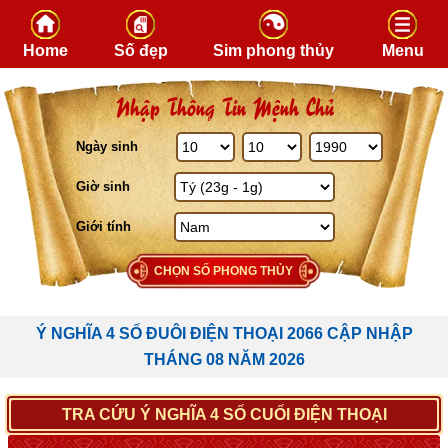
Skip to content
Home
Số đẹp
Sim phong thủy
Menu
Nhập Thông Tin Mệnh Chủ
Ngày sinh
Giờ sinh
Giới tính
CHỌN SỐ PHONG THỦY
Ý NGHĨA 4 SỐ ĐUÔI ĐIỆN THOẠI 2066 CẬP NHẬP
THÁNG 08 NĂM 2026
TRA CỨU Ý NGHĨA 4 SỐ CUỐI ĐIỆN THOẠI