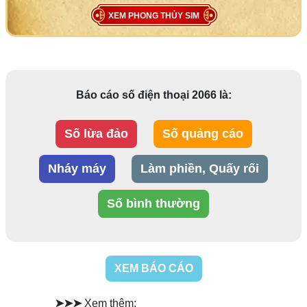
XEM PHONG THỦY SIM
Báo cáo số điện thoại 2066 là:
Số lừa đảo
Số quảng cáo
Nháy máy
Làm phiền, Quấy rối
Số bình thường
XEM BÁO CÁO
➤➤➤
Xem thêm: