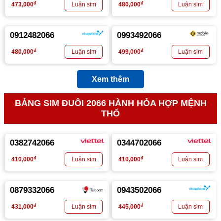
đ
đ
473,000
480,000
0912482066
0993492066
đ
đ
480,000
499,000
Xem thêm
BẢNG SIM ĐUÔI 2066 HÀNH HỎA HỢP MỆNH
THỔ
0382742066
0344702066
đ
đ
410,000
410,000
0879332066
0943502066
đ
đ
431,000
445,000