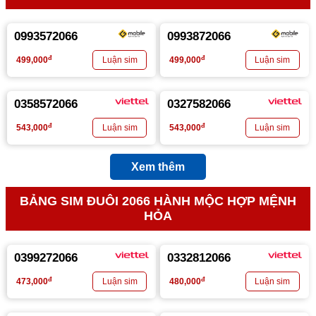
0993572066
0993872066
đ
đ
499,000
499,000
0358572066
0327582066
đ
đ
543,000
543,000
Xem thêm
BẢNG SIM ĐUÔI 2066 HÀNH MỘC HỢP MỆNH
HỎA
0399272066
0332812066
đ
đ
473,000
480,000