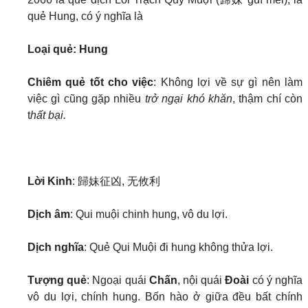
quẻ Hung, có ý nghĩa là
Loại quẻ: Hung
Chiêm quẻ tốt cho việc
: Không lợi về sự gì nên làm
việc gì cũng gặp nhiều
trở ngại khó khăn
, thậm chí còn
t
hất bại.
Lời Kinh
: 歸妹征凶, 无攸利
Dịch âm
: Qui muội chinh hung, vô du lợi.
Dịch nghĩa
: Quẻ Qui Muội đi hung không thửa lợi.
Tượng quẻ
: Ngoại quái
Chấn
, nội quái
Đoài
có ý nghĩa
vô du lợi, chính hung. Bốn hào ở giữa đều bất chính