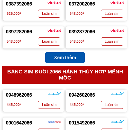
0387392066
0372002066
đ
đ
525,000
543,000
0397282066
0392872066
đ
đ
543,000
543,000
Xem thêm
BẢNG SIM ĐUÔI 2066 HÀNH THỦY HỢP MỆNH
MỘC
0948962066
0942602066
đ
đ
445,000
445,000
0901642066
0915492066