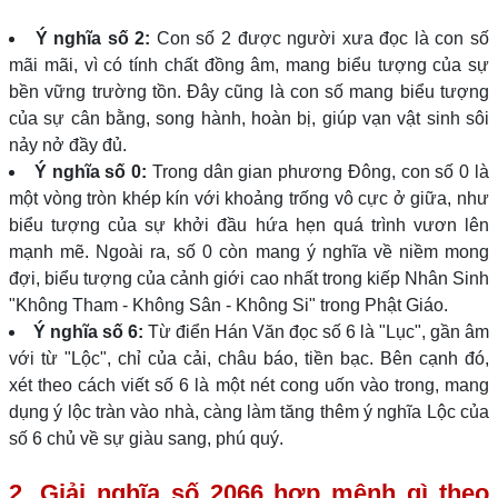
Ý nghĩa số 2:
Con số 2 được người xưa đọc là con số
mãi mãi, vì có tính chất đồng âm, mang biểu tượng của sự
bền vững trường tồn. Đây cũng là con số mang biểu tượng
của sự cân bằng, song hành, hoàn bị, giúp vạn vật sinh sôi
nảy nở đầy đủ.
Ý nghĩa số 0:
Trong dân gian phương Đông, con số 0 là
một vòng tròn khép kín với khoảng trống vô cực ở giữa, như
biểu tượng của sự khởi đầu hứa hẹn quá trình vươn lên
mạnh mẽ. Ngoài ra, số 0 còn mang ý nghĩa về niềm mong
đợi, biểu tượng của cảnh giới cao nhất trong kiếp Nhân Sinh
"Không Tham - Không Sân - Không Si" trong Phật Giáo.
Ý nghĩa số 6:
Từ điển Hán Văn đọc số 6 là "Lục", gần âm
với từ "Lộc", chỉ của cải, châu báo, tiền bạc. Bên cạnh đó,
xét theo cách viết số 6 là một nét cong uốn vào trong, mang
dụng ý lộc tràn vào nhà, càng làm tăng thêm ý nghĩa Lộc của
số 6 chủ về sự giàu sang, phú quý.
2. Giải nghĩa số 2066 hợp mệnh gì theo