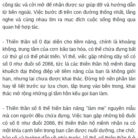
cộng tác và cởi mở để nhận được sự giúp đỡ và hướng dẫn
từ bên ngoài. Việc bước đi trên con đường thống nhất, lắng
nghe và cùng nhau tìm ra mục đích cuộc sống thông qua
quan hệ hợp tác.
- Thiên thần số 0 đại diện cho tiềm năng, chính là khoảng
không, trung tâm của cơn bão tạo hóa, có thể chứa đựng bất
cứ thứ gì có thể phát triển. Vì thế, việc gặp những dãy số có
số 0 như đuôi số 2066, tức là các thiên thần hộ mệnh đang
khuếch đại thông điệp về tiềm năng của bạn là không giới
hạn, nhưng lại chưa được khai thác. Đừng trở nên phân tán
hay tê liệt trước sự lựa chọn, tập trung vào bên trong, khai
thác mở rộng những gì tâm hồn kêu gọi bạn làm.
- Thiên thần số 6 thể hiện bản năng "làm mẹ" nguyên mẫu
mà con người đều chứa đựng. Việc bạn gặp những bộ đuôi
có số 6 như đuôi 2066, thì thiên thần hộ mệnh nhận ra có
một khía cạnh bên trong bạn cần được nuôi dưỡng, che chở,
bảo vệ và hướng dẫn về phía trước. Vì thế, số thiên thần 6 ở