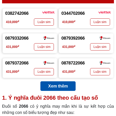
0382742066
0344702066
đ
đ
410,000
410,000
0879332066
0879392066
đ
đ
431,000
431,000
0879372066
0878722066
đ
đ
431,000
431,000
Xem thêm
1. Ý nghĩa đuôi
2066
theo cấu tạo số
Đuôi số
2066
có ý nghĩa may mắn khi là sự kết hợp của
những con số biểu tượng đẹp như sau: