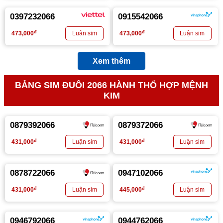
0397232066
0915542066
đ
đ
473,000
473,000
Xem thêm
BẢNG SIM ĐUÔI 2066 HÀNH THỔ HỢP MỆNH
KIM
0879392066
0879372066
đ
đ
431,000
431,000
0878722066
0947102066
đ
đ
431,000
445,000
0946792066
0944762066