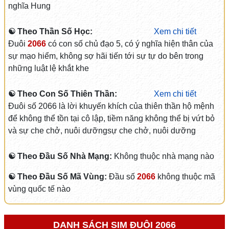
nghĩa Hung
☯ Theo Thần Số Học:
Xem chi tiết
Đuôi
2066
có con số chủ đạo 5, có ý nghĩa hiện thân của
sự mạo hiểm, không sợ hãi tiến tới sự tự do bên trong
những luật lệ khắt khe
☯ Theo Con Số Thiên Thần:
Xem chi tiết
Đuôi số 2066 là lời khuyến khích của thiên thần hộ mệnh
để không thể tồn tại cô lập, tiềm năng không thể bị vứt bỏ
và sự che chở, nuôi dưỡngsự che chở, nuôi dưỡng
☯ Theo Đầu Số Nhà Mạng:
Không thuộc nhà mạng nào
☯ Theo Đầu Số Mã Vùng:
Đầu số
2066
không thuộc mã
vùng quốc tế nào
DANH SÁCH SIM ĐUÔI 2066