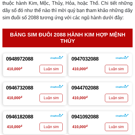
thuộc hành Kim, Mộc, Thủy, Hỏa, hoặc Thổ. Chi tiết những
dãy số đó như thế nào thì mời quý bạn tham khảo những dãy
sim đuôi số 2088 tương ứng với các ngũ hành dưới đây:
BẢNG SIM ĐUÔI 2088 HÀNH KIM HỢP MỆNH
THỦY
0948972088
0947032088
đ
đ
410,000
410,000
0946732088
0944702088
đ
đ
410,000
410,000
0946182088
0941092088
đ
đ
410,000
410,000