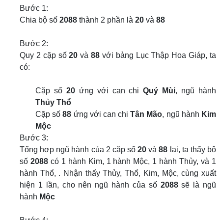
Bước 1:
Chia bộ số
2088
thành 2 phần là
20
và
88
Bước 2:
Quy 2 cặp số
20
và
88
với bảng Lục Thập Hoa Giáp, ta
có:
Cặp số
20
ứng với can chi
Quý Mùi
, ngũ hành
Thủy Thổ
Cặp số
88
ứng với can chi
Tân Mão
, ngũ hành
Kim
Mộc
Bước 3:
Tổng hợp ngũ hành của 2 cặp số
20
và
88
lại, ta thấy bộ
số
2088
có 1 hành Kim, 1 hành Mộc, 1 hành Thủy, và 1
hành Thổ, . Nhận thấy Thủy, Thổ, Kim, Mộc, cùng xuất
hiện 1 lần, cho nên ngũ hành của số
2088
sẽ là ngũ
hành
Mộc