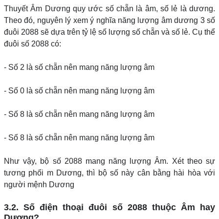
Thuyết Âm Dương quy ước số chẵn là âm, số lẻ là dương.
Theo đó, nguyên lý xem ý nghĩa năng lượng âm dương 3 số
đuôi 2088 sẽ dựa trên tỷ lệ số lượng số chẵn và số lẻ. Cụ thể
đuôi số 2088 có:
- Số 2 là số chẵn nên mang năng lượng âm
- Số 0 là số chẵn nên mang năng lượng âm
- Số 8 là số chẵn nên mang năng lượng âm
- Số 8 là số chẵn nên mang năng lượng âm
Như vậy, bộ số 2088 mang năng lượng Âm. Xét theo sự
tương phối m Dương, thì bộ số này cân bằng hài hòa với
người mệnh Dương
3.2. Số điện thoại đuôi số 2088 thuộc Âm hay
Dương?