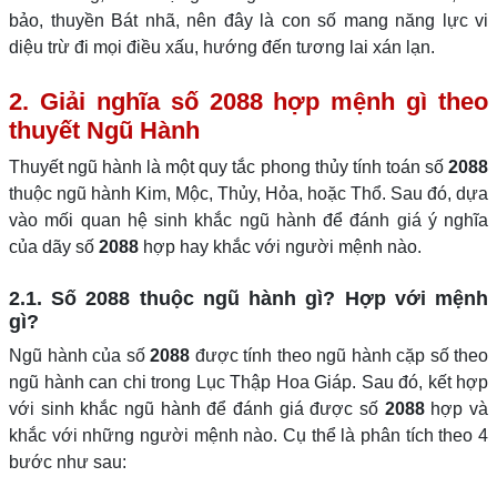
bảo, thuyền Bát nhã, nên đây là con số mang năng lực vi
diệu trừ đi mọi điều xấu, hướng đến tương lai xán lạn.
2. Giải nghĩa số 2088 hợp mệnh gì theo
thuyết Ngũ Hành
Thuyết ngũ hành là một quy tắc phong thủy tính toán số
2088
thuộc ngũ hành Kim, Mộc, Thủy, Hỏa, hoặc Thổ. Sau đó, dựa
vào mối quan hệ sinh khắc ngũ hành để đánh giá ý nghĩa
của dãy số
2088
hợp hay khắc với người mệnh nào.
2.1. Số 2088 thuộc ngũ hành gì? Hợp với mệnh
gì?
Ngũ hành của số
2088
được tính theo ngũ hành cặp số theo
ngũ hành can chi trong Lục Thập Hoa Giáp. Sau đó, kết hợp
với sinh khắc ngũ hành để đánh giá được số
2088
hợp và
khắc với những người mệnh nào. Cụ thể là phân tích theo 4
bước như sau: