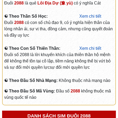
Đuôi
2088
là quẻ
Lôi Địa Dự (豫 yù)
có ý nghĩa Cát
☯ Theo Thần Số Học:
Xem chi tiết
Đuôi
2088
có con số chủ đạo 9, có ý nghĩa hiện thân của
lòng nhân ái, sự vị tha, đồng cảm, nhưng cũng quyết đoán
và đầy uy lực
☯ Theo Con Số Thiên Thần:
Xem chi tiết
Đuôi số 2088 là lời khuyến khích của thiên thần hộ mệnh
để không thể tồn tại cô lập, tiềm năng không thể bị vứt bỏ
và sự đổi mới quyền lựcsự đổi mới quyền lực
☯ Theo Đầu Số Nhà Mạng:
Không thuộc nhà mạng nào
☯ Theo Đầu Số Mã Vùng:
Đầu số
2088
không thuộc mã
vùng quốc tế nào
DANH SÁCH SIM ĐUÔI 2088