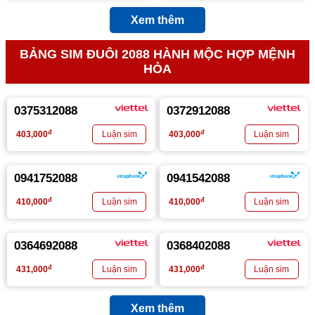
Xem thêm
BẢNG SIM ĐUÔI 2088 HÀNH MỘC HỢP MỆNH
HỎA
0375312088
0372912088
đ
đ
403,000
403,000
0941752088
0941542088
đ
đ
410,000
410,000
0364692088
0368402088
đ
đ
431,000
431,000
Xem thêm