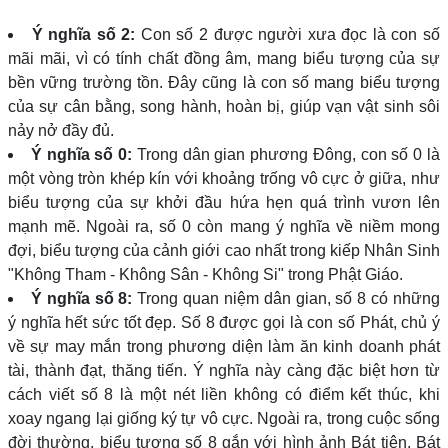
Ý nghĩa số 2:
Con số 2 được người xưa đọc là con số
mãi mãi, vì có tính chất đồng âm, mang biểu tượng của sự
bền vững trường tồn. Đây cũng là con số mang biểu tượng
của sự cân bằng, song hành, hoàn bị, giúp vạn vật sinh sôi
nảy nở đầy đủ.
Ý nghĩa số 0:
Trong dân gian phương Đông, con số 0 là
một vòng tròn khép kín với khoảng trống vô cực ở giữa, như
biểu tượng của sự khởi đầu hứa hẹn quá trình vươn lên
mạnh mẽ. Ngoài ra, số 0 còn mang ý nghĩa về niềm mong
đợi, biểu tượng của cảnh giới cao nhất trong kiếp Nhân Sinh
"Không Tham - Không Sân - Không Si" trong Phật Giáo.
Ý nghĩa số 8:
Trong quan niệm dân gian, số 8 có những
ý nghĩa hết sức tốt đẹp. Số 8 được gọi là con số Phát, chủ ý
về sự may mắn trong phương diện làm ăn kinh doanh phát
tài, thành đạt, thăng tiến. Ý nghĩa này càng đặc biệt hơn từ
cách viết số 8 là một nét liền không có điểm kết thúc, khi
xoay ngang lại giống ký tự vô cực. Ngoài ra, trong cuộc sống
đời thường, biểu tượng số 8 gắn với hình ảnh Bát tiên, Bát