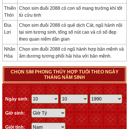
Thiên
Chọn sim đuôi 2088 có con số mang trường khí tốt
Thời
từ cửu tinh
Địa
Chọn sim đuôi 2088 có quẻ dịch Cát, ngũ hành nội
Lợi
tại sim tương sinh, tổng số nút cao và có số đẹp
theo quan niệm dân gian
Nhân
Chọn sim đuôi 2088 có ngũ hành hợp bản mệnh và
Hòa
âm dương tương phối hài hòa với bản mệnh.
CHỌN SIM PHONG THỦY HỢP TUỔI THEO NGÀY
THÁNG NĂM SINH
Ngày sinh:
Giờ sinh:
Giới tính: