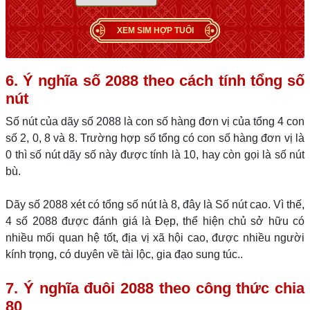
XEM SIM HỢP TUỔI
6. Ý nghĩa số 2088 theo cách tính tổng số
nút
Số nút của dãy số 2088 là con số hàng đơn vị của tổng 4 con
số 2, 0, 8 và 8. Trường hợp số tổng có con số hàng đơn vị là
0 thì số nút dãy số này được tính là 10, hay còn gọi là số nút
bù.
Dãy số 2088 xét có tổng số nút là 8, đây là Số nút cao. Vì thế,
4 số 2088 được đánh giá là Đẹp, thể hiện chủ sở hữu có
nhiều mối quan hệ tốt, địa vị xã hội cao, được nhiều người
kính trọng, có duyên về tài lộc, gia đạo sung túc..
7. Ý nghĩa đuôi
2088
theo công thức chia
80