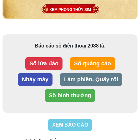
XEM PHONG THỦY SIM
Báo cáo số điện thoại 2088 là:
Số lừa đảo
Số quảng cáo
Nháy máy
Làm phiền, Quấy rối
Số bình thường
XEM BÁO CÁO