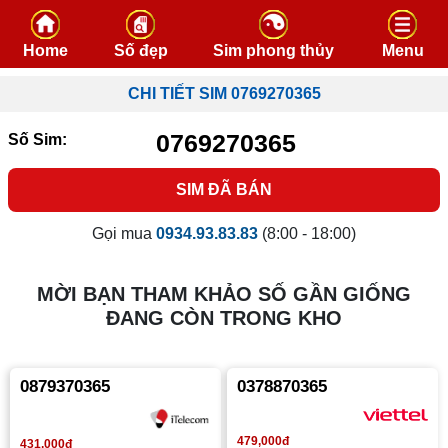
Skip to content
Home
Số đẹp
Sim phong thủy
Menu
CHI TIẾT SIM 0769270365
0769270365
Số Sim:
SIM ĐÃ BÁN
Gọi mua
0934.93.83.83
(8:00 - 18:00)
MỜI BẠN THAM KHẢO SỐ GẦN GIỐNG
ĐANG CÒN TRONG KHO
0879370365
0378870365
479,000đ
431,000đ