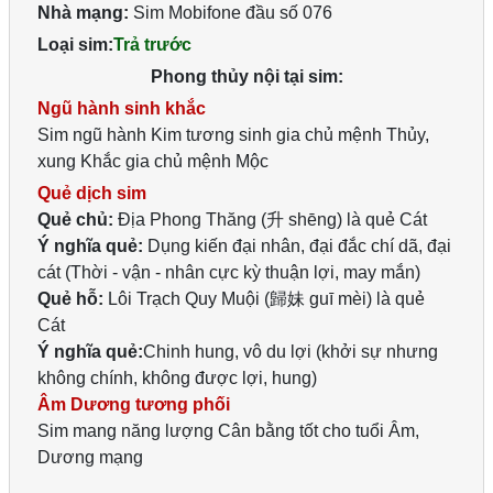
Nhà mạng:
Sim Mobifone đầu số 076
Loại sim:
Trả trước
Phong thủy nội tại sim:
Ngũ hành sinh khắc
Sim ngũ hành Kim tương sinh gia chủ mệnh Thủy,
xung Khắc gia chủ mệnh Mộc
Quẻ dịch sim
Quẻ chủ:
Địa Phong Thăng (升 shēng) là quẻ Cát
Ý nghĩa quẻ:
Dụng kiến đại nhân, đại đắc chí dã, đại
cát (Thời - vận - nhân cực kỳ thuận lợi, may mắn)
Quẻ hỗ:
Lôi Trạch Quy Muội (歸妹 guī mèi) là quẻ
Cát
Ý nghĩa quẻ:
Chinh hung, vô du lợi (khởi sự nhưng
không chính, không được lợi, hung)
Âm Dương tương phối
Sim mang năng lượng Cân bằng tốt cho tuổi Âm,
Dương mạng