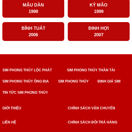
MẬU DẦN
KỶ MÃO
1998
1999
BÍNH TUẤT
ĐINH HỢI
2006
2007
SIM PHONG THỦY LỘC PHÁT
SIM PHONG THỦY THẦN TÀI
SIM PHONG THỦY ÔNG ĐỊA
SIM PHONG THỦY
ĐỊNH GIÁ SIM
TIN TỨC SIM PHONG THỦY
GIỚI THIỆU
CHÍNH SÁCH VẬN CHUYỂN
LIÊN HỆ
CHÍNH SÁCH ĐỔI TRẢ HÀNG