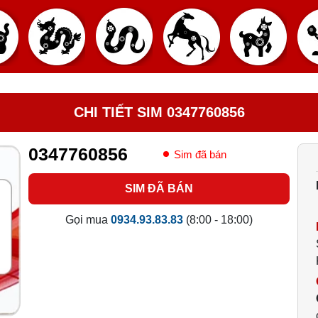
CHI TIẾT SIM 0347760856
0347760856
Sim đã bán
SIM ĐÃ BÁN
Gọi mua
0934.93.83.83
(8:00 - 18:00)