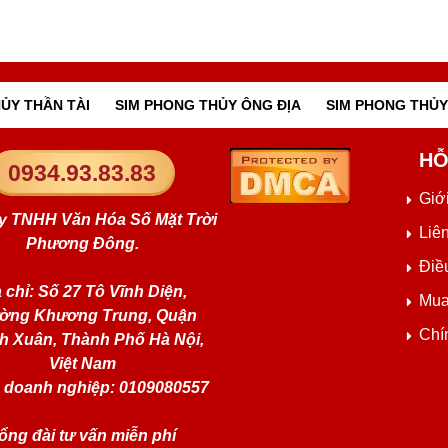
ỦY THẦN TÀI
SIM PHONG THỦY ÔNG ĐỊA
SIM PHONG THỦY
HỖ
0934.93.83.83
Giới
y TNHH Văn Hóa Số Mặt Trời
Liê
Phương Đông.
Điề
 chỉ: Số 27 Tô Vĩnh Diện,
Mua
ờng Khương Trung, Quận
Chí
h Xuân, Thành Phố Hà Nội,
Việt Nam
 doanh nghiệp: 0109080557
ổng đài tư vấn miễn phí