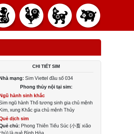
CHI TIẾT SIM
Nhà mạng:
Sim Viettel đầu số 034
Phong thủy nội tại sim:
Ngũ hành sinh khắc
Sim ngũ hành Thổ tương sinh gia chủ mệnh
Kim, xung Khắc gia chủ mệnh Thủy
Quẻ dịch sim
Quẻ chủ:
Phong Thiên Tiểu Súc (小畜 xiǎo
chù) là quẻ Bình Hòa