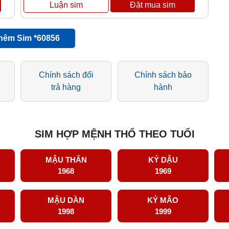
hêm Sim *60856
Chính sách đổi
Chính sách bảo
trả hàng
hành
SIM HỢP MỆNH THỔ THEO TUỔI
MẬU THÂN
KỶ DẬU
1968
1969
MẬU DẦN
KỶ MÃO
1998
1999