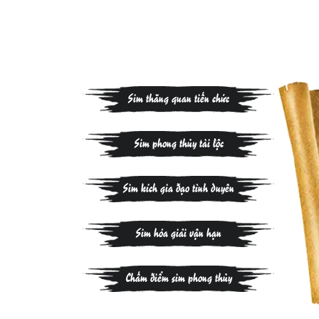
Sim thăng quan tiến chức
Sim phong thủy tài lộc
Sim kích gia đạo tình duyên
Sim hóa giải vận hạn
Chấm điểm sim phong thủy