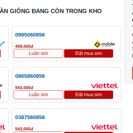
GẦN GIỐNG ĐANG CÒN TRONG KHO
0995060856
499,000đ
0865860856
543,000đ
0387560856
543,000đ