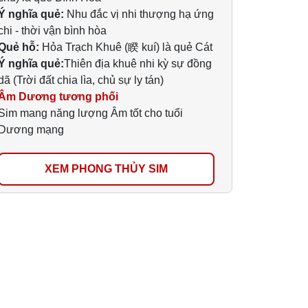
Ý nghĩa quẻ:
Nhu đắc vị nhi thượng hạ ứng
chi - thời vận bình hòa
Quẻ hỗ:
Hỏa Trạch Khuê (睽 kuí) là quẻ Cát
Ý nghĩa quẻ:
Thiên địa khuê nhi kỳ sự đồng
dã (Trời đất chia lìa, chủ sự ly tán)
Âm Dương tương phối
Sim mang năng lượng Âm tốt cho tuổi
Dương mạng
XEM PHONG THỦY SIM