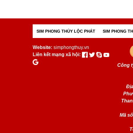
SIM PHONG THỦY LỘC PHÁT
SIM PHONG TH
Website:
simphongthuy.vn
Liên kết mạng xã hội:
Công t
Địa
Phư
Than
Mã số
T