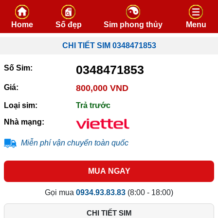
Skip to content
Home
Số đẹp
Sim phong thủy
Menu
CHI TIẾT SIM 0348471853
0348471853
Số Sim:
Giá:
800,000 VND
Loại sim:
Trả trước
Nhà mạng:
Miễn phí vận chuyển toàn quốc
MUA NGAY
Gọi mua
0934.93.83.83
(8:00 - 18:00)
CHI TIẾT SIM