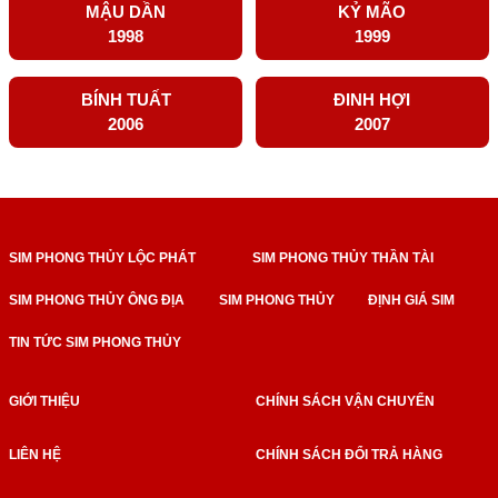
MẬU DẦN
KỶ MÃO
1998
1999
BÍNH TUẤT
ĐINH HỢI
2006
2007
SIM PHONG THỦY LỘC PHÁT
SIM PHONG THỦY THẦN TÀI
SIM PHONG THỦY ÔNG ĐỊA
SIM PHONG THỦY
ĐỊNH GIÁ SIM
TIN TỨC SIM PHONG THỦY
GIỚI THIỆU
CHÍNH SÁCH VẬN CHUYỂN
LIÊN HỆ
CHÍNH SÁCH ĐỔI TRẢ HÀNG