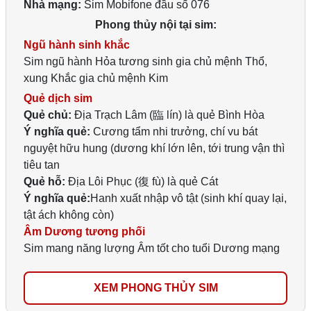
Nhà mạng:
Sim Mobifone đầu số 076
Phong thủy nội tại sim:
Ngũ hành sinh khắc
Sim ngũ hành Hỏa tương sinh gia chủ mệnh Thổ,
xung Khắc gia chủ mệnh Kim
Quẻ dịch sim
Quẻ chủ:
Địa Trạch Lâm (臨 lín) là quẻ Bình Hòa
Ý nghĩa quẻ:
Cương tẩm nhi trưởng, chí vu bát
nguyệt hữu hung (dương khí lớn lên, tới trung vận thì
tiêu tan
Quẻ hỗ:
Địa Lôi Phục (復 fù) là quẻ Cát
Ý nghĩa quẻ:
Hanh xuất nhập vô tật (sinh khí quay lại,
tật ách không còn)
Âm Dương tương phối
Sim mang năng lượng Âm tốt cho tuổi Dương mạng
XEM PHONG THỦY SIM