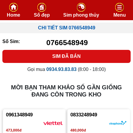
Skip to content
Home
Số đẹp
Sim phong thủy
Menu
CHI TIẾT SIM 0766548949
0766548949
Số Sim:
SIM ĐÃ BÁN
Gọi mua
0934.93.83.83
(8:00 - 18:00)
MỜI BẠN THAM KHẢO SỐ GẦN GIỐNG
ĐANG CÒN TRONG KHO
0961348949
0833248949
480,000đ
473,000đ