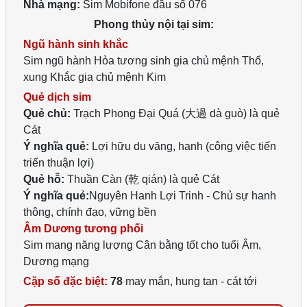
Nhà mạng:
Sim Mobifone đầu số 076
Phong thủy nội tại sim:
Ngũ hành sinh khắc
Sim ngũ hành Hỏa tương sinh gia chủ mệnh Thổ,
xung Khắc gia chủ mệnh Kim
Quẻ dịch sim
Quẻ chủ:
Trạch Phong Đại Quá (大過 dà guò) là quẻ
Cát
Ý nghĩa quẻ:
Lợi hữu du văng, hanh (công việc tiến
triển thuận lợi)
Quẻ hỗ:
Thuần Càn (乾 qián) là quẻ Cát
Ý nghĩa quẻ:
Nguyên Hanh Lợi Trinh - Chủ sự hanh
thông, chính đạo, vững bền
Âm Dương tương phối
Sim mang năng lượng Cân bằng tốt cho tuổi Âm,
Dương mạng
Cặp số đặc biệt:
78
may mắn, hung tan - cát tới