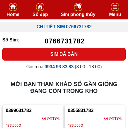
Skip to content
Home
Số đẹp
Sim phong thủy
Menu
CHI TIẾT SIM 0766731782
0766731782
Số Sim:
SIM ĐÃ BÁN
Gọi mua
0934.93.83.83
(8:00 - 18:00)
MỜI BẠN THAM KHẢO SỐ GẦN GIỐNG
ĐANG CÒN TRONG KHO
0399631782
0355831782
473,000đ
473,000đ