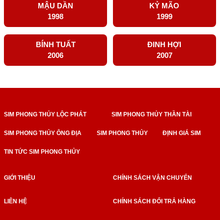
MẬU DẦN
KỶ MÃO
1998
1999
BÍNH TUẤT
ĐINH HỢI
2006
2007
SIM PHONG THỦY LỘC PHÁT
SIM PHONG THỦY THẦN TÀI
SIM PHONG THỦY ÔNG ĐỊA
SIM PHONG THỦY
ĐỊNH GIÁ SIM
TIN TỨC SIM PHONG THỦY
GIỚI THIỆU
CHÍNH SÁCH VẬN CHUYỂN
LIÊN HỆ
CHÍNH SÁCH ĐỔI TRẢ HÀNG