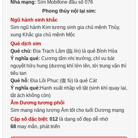
Nhà mạng:
Sim Mobifone đầu số 076
Phong thủy nội tại sim:
Ngũ hành sinh khắc
Sim ngũ hành Kim tương sinh gia chủ mệnh Thủy,
xung Khắc gia chủ mệnh Mộc
Quẻ dịch sim
Quẻ chủ:
Địa Trạch Lâm (臨 lín) là quẻ Bình Hòa
Ý nghĩa quẻ:
Cương tẩm nhi trưởng, chí vu bát
nguyệt hữu hung (dương khí lớn lên, tới trung vận thì
tiêu tan
Quẻ hỗ:
Địa Lôi Phục (復 fù) là quẻ Cát
Ý nghĩa quẻ:
Hanh xuất nhập vô tật (sinh khí quay lại,
tật ách không còn)
Âm Dương tương phối
Sim mang năng lượng Âm tốt cho tuổi Dương mạng
Cặp số đặc biệt:
012
là dạng số đẹp dễ nhớ
68
may mắn, phát triển