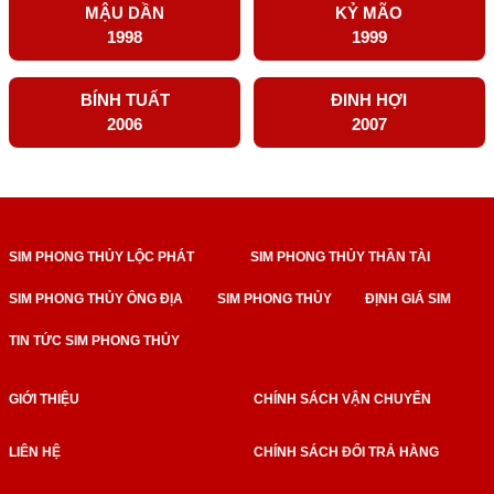
MẬU DẦN
KỶ MÃO
1998
1999
BÍNH TUẤT
ĐINH HỢI
2006
2007
SIM PHONG THỦY LỘC PHÁT
SIM PHONG THỦY THẦN TÀI
SIM PHONG THỦY ÔNG ĐỊA
SIM PHONG THỦY
ĐỊNH GIÁ SIM
TIN TỨC SIM PHONG THỦY
GIỚI THIỆU
CHÍNH SÁCH VẬN CHUYỂN
LIÊN HỆ
CHÍNH SÁCH ĐỔI TRẢ HÀNG