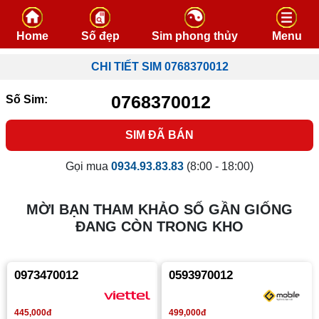
Skip to content
Home
Số đẹp
Sim phong thủy
Menu
CHI TIẾT SIM 0768370012
0768370012
Số Sim:
SIM ĐÃ BÁN
Gọi mua
0934.93.83.83
(8:00 - 18:00)
MỜI BẠN THAM KHẢO SỐ GẦN GIỐNG
ĐANG CÒN TRONG KHO
0973470012
0593970012
499,000đ
445,000đ