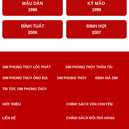
MẬU DẦN
KỶ MÃO
1998
1999
BÍNH TUẤT
ĐINH HỢI
2006
2007
SIM PHONG THỦY LỘC PHÁT
SIM PHONG THỦY THẦN TÀI
SIM PHONG THỦY ÔNG ĐỊA
SIM PHONG THỦY
ĐỊNH GIÁ SIM
TIN TỨC SIM PHONG THỦY
GIỚI THIỆU
CHÍNH SÁCH VẬN CHUYỂN
LIÊN HỆ
CHÍNH SÁCH ĐỔI TRẢ HÀNG