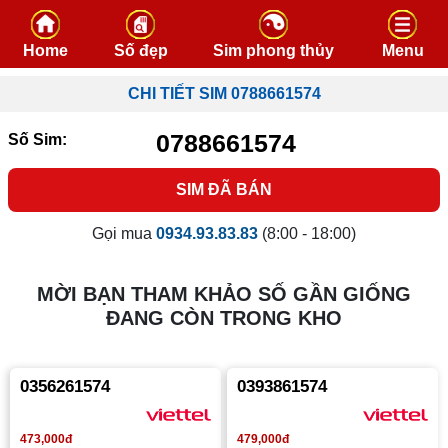
Skip to content
Home
Số đẹp
Sim phong thủy
Menu
CHI TIẾT SIM 0788661574
0788661574
Số Sim:
SIM ĐÃ BÁN
Gọi mua
0934.93.83.83
(8:00 - 18:00)
MỜI BẠN THAM KHẢO SỐ GẦN GIỐNG
ĐANG CÒN TRONG KHO
0356261574
0393861574
473,000đ
479,000đ