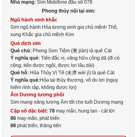
Nhà mạng:
Sim Mobifone đầu số 078
Phong thủy nội tại sim:
Ngũ hành sinh khắc
Sim ngũ hành Hỏa tương sinh gia chủ mệnh Thổ,
xung Khắc gia chủ mệnh Kim
Quẻ dịch sim
Quẻ chủ:
Phong Sơn Tiệm (漸 jiàn) là quẻ Cát
Ý nghĩa quẻ:
Tiến đắc vị, vãng hữu công dã (đi có
công, tiến được ngôi, được lợi lâu dài)
Quẻ hỗ:
Hỏa Thủy Vị Tế (未濟 wèi jì) là quẻ Cát
Ý nghĩa quẻ:
Hỏa tại thủy thượng, vô du lợi (nguy
hiểm rình rập, không được lợi)
Âm Dương tương phối
Sim mang năng lượng Âm tốt cho tuổi Dương mạng
Cặp số đặc biệt:
78
may mắn, hung tan - cát tới
86
may mắn, phát triển
88
phát triển, thăng tiến