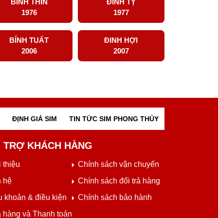
BÍNH THÌN
ĐINH TỴ
1976
1977
BÍNH TUẤT
ĐINH HỢI
2006
2007
ĐỊNH GIÁ SIM
TIN TỨC SIM PHONG THỦY
 TRỢ KHÁCH HÀNG
 thiệu
Chính sách vận chuyển
n hệ
Chính sách đổi trả hàng
u khoản & điều kiện
Chính sách bảo hành
 hàng và Thanh toán