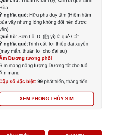
Quẻ chủ:
Thuần Khảm (坎 kǎn) là quẻ Bình
Hòa
Ý nghĩa quẻ:
Hữu phu duy tâm (Hiểm hãm
bủa vây nhưng lòng không đổi nên được
yên)
Quẻ hỗ:
Sơn Lôi Di (頤 yí) là quẻ Cát
Ý nghĩa quẻ:
Trinh cát, lợi thiệp đại xuyên
(may mắn, thuận lợi cho đại sự)
Âm Dương tương phối
Sim mang năng lượng Dương tốt cho tuổi
Âm mạng
Cặp số đặc biệt:
99
phát triển, thăng tiến
XEM PHONG THỦY SIM