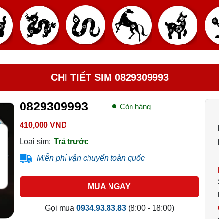
CHI TIẾT SIM 0829309993
0829309993
Còn hàng
410,000 VND
Loại sim:
Trả trước
Miễn phí vận chuyển toàn quốc
MUA NGAY
Gọi mua
0934.93.83.83
(8:00 - 18:00)