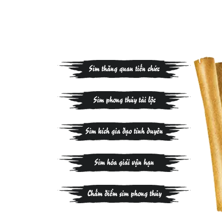
Sim thăng quan tiến chức
Sim phong thủy tài lộc
Sim kích gia đạo tình duyên
Sim hóa giải vận hạn
Chấm điểm sim phong thủy