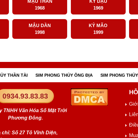
MẬU THÂN
KỶ DẬU
1968
1969
MẬU DẦN
KỶ MÃO
1998
1999
ỦY THẦN TÀI
SIM PHONG THỦY ÔNG ĐỊA
SIM PHONG THỦY
HỖ
0934.93.83.83
Giới
y TNHH Văn Hóa Số Mặt Trời
Liê
Phương Đông.
Điề
 chỉ: Số 27 Tô Vĩnh Diện,
Mua