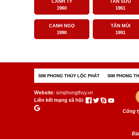
CANH TÝ
TÂN SỬU
1960
1961
CANH NGỌ
TÂN MÙI
1990
1991
SIM PHONG THỦY LỘC PHÁT
SIM PHONG TH
Website:
simphongthuy.vn
Liên kết mạng xã hội:
Công t
Địa