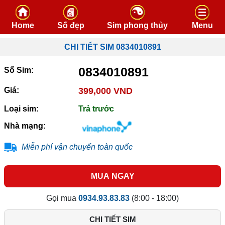
Skip to content
Home
Số đẹp
Sim phong thủy
Menu
CHI TIẾT SIM 0834010891
0834010891
Số Sim:
Giá:
399,000 VND
Loại sim:
Trả trước
Nhà mạng:
Miễn phí vận chuyển toàn quốc
MUA NGAY
Gọi mua
0934.93.83.83
(8:00 - 18:00)
CHI TIẾT SIM