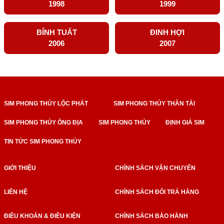
1998
1999
BÍNH TUẤT
ĐINH HỢI
2006
2007
SIM PHONG THỦY LỘC PHÁT
SIM PHONG THỦY THẦN TÀI
SIM PHONG THỦY ÔNG ĐỊA
SIM PHONG THỦY
ĐỊNH GIÁ SIM
TIN TỨC SIM PHONG THỦY
GIỚI THIỆU
CHÍNH SÁCH VẬN CHUYỂN
LIÊN HỆ
CHÍNH SÁCH ĐỔI TRẢ HÀNG
ĐIỀU KHOẢN & ĐIỀU KIỆN
CHÍNH SÁCH BẢO HÀNH