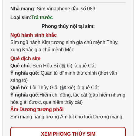
Nhà mạng:
Sim Vinaphone đầu số 083
Loại sim:
Trả trước
Phong thủy nội tại sim:
Ngũ hành sinh khắc
Sim ngũ hành Kim tương sinh gia chủ mệnh Thủy,
xung Khắc gia chủ mệnh Mộc
Quẻ dịch sim
Quẻ chủ:
Sơn Hỏa Bí (賁 bì) là quẻ Cát
Ý nghĩa quẻ:
Quân tử dĩ minh thứ chính (thời vận
sáng tỏ)
Quẻ hỗ:
Lôi Thủy Giải (解 xiè) là quẻ Cát
Ý nghĩa quẻ:
Hiểm chi động, túc cát (gặp hiểm nhưng
hóa giải được, qua hiểm thấy cát)
Âm Dương tương phối
Sim mang năng lượng Âm tốt cho tuổi Dương mạng
XEM PHONG THỦY SIM