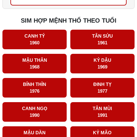
SIM HỢP MỆNH THỔ THEO TUỔI
CANH TÝ
TÂN SỬU
1960
1961
MẬU THÂN
KỶ DẬU
1968
1969
BÍNH THÌN
ĐINH TỴ
1976
1977
CANH NGỌ
TÂN MÙI
1990
1991
MẬU DẦN
KỶ MÃO