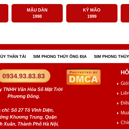
MẬU DẦN
KỶ MÃO
1998
1999
ỦY THẦN TÀI
SIM PHONG THỦY ÔNG ĐỊA
SIM PHONG THỦY
HỖ
0934.93.83.83
Giới
y TNHH Văn Hóa Số Mặt Trời
Liê
Phương Đông.
Điề
 chỉ: Số 27 Tô Vĩnh Diện,
Mua
ờng Khương Trung, Quận
Chí
h Xuân, Thành Phố Hà Nội,