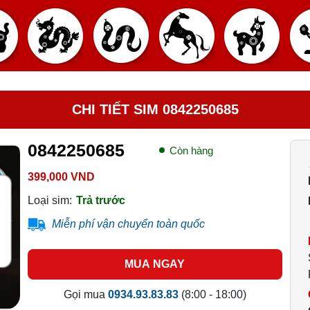
CHI TIẾT SIM 0842250685
0842250685
Còn hàng
399,000 VND
Loại sim:
Trả trước
Miễn phí vận chuyển toàn quốc
MUA NGAY
Gọi mua
0934.93.83.83
(8:00 - 18:00)