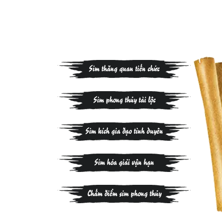
Sim thăng quan tiến chức
Sim phong thủy tài lộc
Sim kích gia đạo tình duyên
Sim hóa giải vận hạn
Chấm điểm sim phong thủy