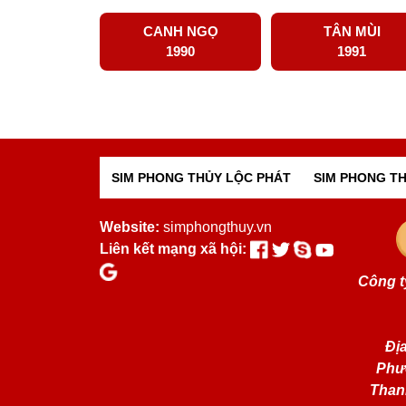
CANH NGỌ
TÂN MÙI
1990
1991
SIM PHONG THỦY LỘC PHÁT
SIM PHONG TH
Website:
simphongthuy.vn
Liên kết mạng xã hội:
Công t
Địa
Phư
Than