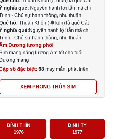
Quẻ chủ:
Thuần Khôn (坤 kūn) là quẻ Cát
Ý nghĩa quẻ:
Nguyên hanh lợi tẫn mã chi
Trinh - Chủ sự hanh thông, nhu thuận
Quẻ hỗ:
Thuần Khôn (坤 kūn) là quẻ Cát
Ý nghĩa quẻ:
Nguyên hanh lợi tẫn mã chi
Trinh - Chủ sự hanh thông, nhu thuận
Âm Dương tương phối
Sim mang năng lượng Âm tốt cho tuổi
Dương mạng
Cặp số đặc biệt:
68
may mắn, phát triển
XEM PHONG THỦY SIM
BÍNH THÌN
ĐINH TỴ
1976
1977