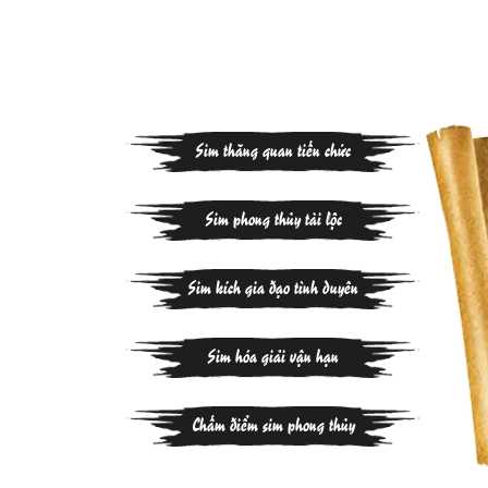
Sim thăng quan tiến chức
Sim phong thủy tài lộc
Sim kích gia đạo tình duyên
Sim hóa giải vận hạn
Chấm điểm sim phong thủy