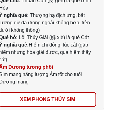
Quẻ chủ:
Thuần Cấn (艮 gèn) là quẻ Bình
Hòa
Ý nghĩa quẻ:
Thượng hạ địch ứng, bất
tương dữ dã (trong ngoài không hợp, trên
dưới không thông)
Quẻ hỗ:
Lôi Thủy Giải (解 xiè) là quẻ Cát
Ý nghĩa quẻ:
Hiểm chi động, túc cát (gặp
hiểm nhưng hóa giải được, qua hiểm thấy
cát)
Âm Dương tương phối
Sim mang năng lượng Âm tốt cho tuổi
Dương mạng
XEM PHONG THỦY SIM