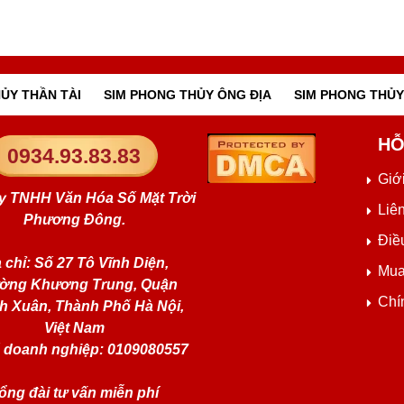
ỦY THẦN TÀI
SIM PHONG THỦY ÔNG ĐỊA
SIM PHONG THỦY
HỖ
0934.93.83.83
Giới
y TNHH Văn Hóa Số Mặt Trời
Liê
Phương Đông.
Điề
 chỉ: Số 27 Tô Vĩnh Diện,
Mua
ờng Khương Trung, Quận
Chí
h Xuân, Thành Phố Hà Nội,
Việt Nam
 doanh nghiệp: 0109080557
ổng đài tư vấn miễn phí