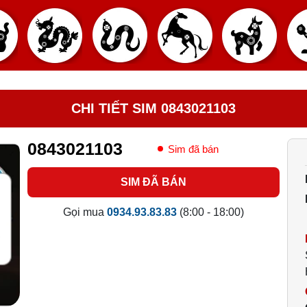
CHI TIẾT SIM 0843021103
0843021103
Sim đã bán
SIM ĐÃ BÁN
Gọi mua
0934.93.83.83
(8:00 - 18:00)