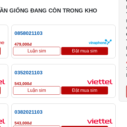
GẦN GIỐNG ĐANG CÒN TRONG KHO
0858021103
479,000đ
0352021103
543,000đ
0382021103
543,000đ