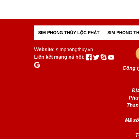
SIM PHONG THỦY LỘC PHÁT
SIM PHONG TH
Website:
simphongthuy.vn
Liên kết mạng xã hội:
Công t
Địa
Phư
Than
Mã số
T