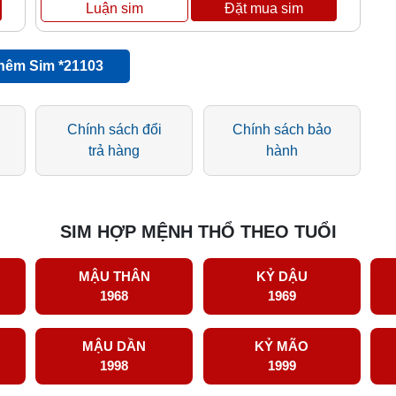
hêm Sim *21103
Chính sách đổi
Chính sách bảo
trả hàng
hành
SIM HỢP MỆNH THỔ THEO TUỔI
MẬU THÂN
KỶ DẬU
1968
1969
MẬU DẦN
KỶ MÃO
1998
1999