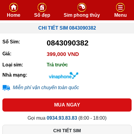
Skip to content
Home
Số đẹp
Sim phong thủy
Menu
CHI TIẾT SIM 0843090382
0843090382
Số Sim:
Giá:
399,000 VND
Loại sim:
Trả trước
Nhà mạng:
Miễn phí vận chuyển toàn quốc
MUA NGAY
Gọi mua
0934.93.83.83
(8:00 - 18:00)
CHI TIẾT SIM