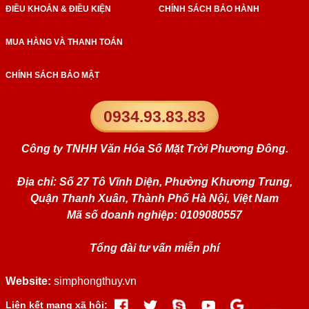
ĐIỀU KHOẢN & ĐIỀU KIỆN
CHÍNH SÁCH BẢO HÀNH
MUA HÀNG VÀ THANH TOÁN
CHÍNH SÁCH BẢO MẬT
0934.93.83.83
Công ty TNHH Văn Hóa Số Mặt Trời Phương Đông.
Địa chỉ: Số 27 Tô Vĩnh Diện, Phường Khương Trung,
Quận Thanh Xuân, Thành Phố Hà Nội, Việt Nam
Mã số doanh nghiệp: 0109080557
Tổng đài tư vấn miễn phí
Website:
simphongthuy.vn
Liên kết mạng xã hội: