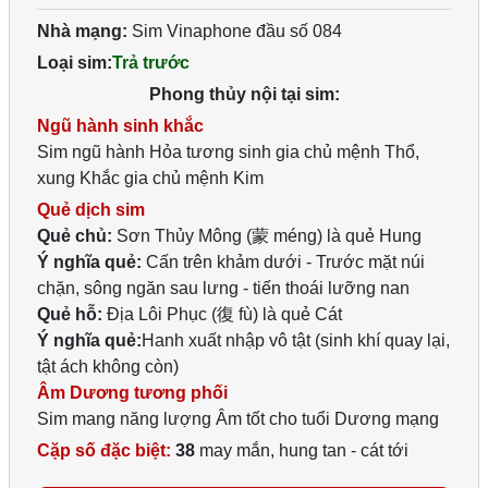
Nhà mạng:
Sim Vinaphone đầu số 084
Loại sim:
Trả trước
Phong thủy nội tại sim:
Ngũ hành sinh khắc
Sim ngũ hành Hỏa tương sinh gia chủ mệnh Thổ,
xung Khắc gia chủ mệnh Kim
Quẻ dịch sim
Quẻ chủ:
Sơn Thủy Mông (蒙 méng) là quẻ Hung
Ý nghĩa quẻ:
Cấn trên khảm dưới - Trước mặt núi
chặn, sông ngăn sau lưng - tiến thoái lưỡng nan
Quẻ hỗ:
Địa Lôi Phục (復 fù) là quẻ Cát
Ý nghĩa quẻ:
Hanh xuất nhập vô tật (sinh khí quay lại,
tật ách không còn)
Âm Dương tương phối
Sim mang năng lượng Âm tốt cho tuổi Dương mạng
Cặp số đặc biệt:
38
may mắn, hung tan - cát tới