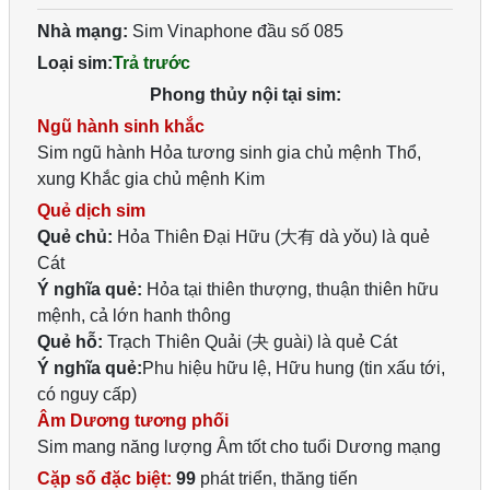
Nhà mạng:
Sim Vinaphone đầu số 085
Loại sim:
Trả trước
Phong thủy nội tại sim:
Ngũ hành sinh khắc
Sim ngũ hành Hỏa tương sinh gia chủ mệnh Thổ,
xung Khắc gia chủ mệnh Kim
Quẻ dịch sim
Quẻ chủ:
Hỏa Thiên Đại Hữu (大有 dà yǒu) là quẻ
Cát
Ý nghĩa quẻ:
Hỏa tại thiên thượng, thuận thiên hữu
mệnh, cả lớn hanh thông
Quẻ hỗ:
Trạch Thiên Quải (夬 guài) là quẻ Cát
Ý nghĩa quẻ:
Phu hiệu hữu lệ, Hữu hung (tin xấu tới,
có nguy cấp)
Âm Dương tương phối
Sim mang năng lượng Âm tốt cho tuổi Dương mạng
Cặp số đặc biệt:
99
phát triển, thăng tiến