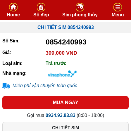
Skip to content
Home
Số đẹp
Sim phong thủy
Menu
CHI TIẾT SIM 0854240993
0854240993
Số Sim:
Giá:
399,000 VND
Loại sim:
Trả trước
Nhà mạng:
Miễn phí vận chuyển toàn quốc
MUA NGAY
Gọi mua
0934.93.83.83
(8:00 - 18:00)
CHI TIẾT SIM