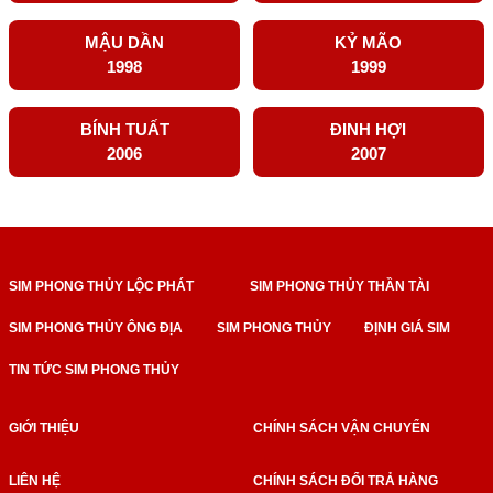
MẬU DẦN
KỶ MÃO
1998
1999
BÍNH TUẤT
ĐINH HỢI
2006
2007
SIM PHONG THỦY LỘC PHÁT
SIM PHONG THỦY THẦN TÀI
SIM PHONG THỦY ÔNG ĐỊA
SIM PHONG THỦY
ĐỊNH GIÁ SIM
TIN TỨC SIM PHONG THỦY
GIỚI THIỆU
CHÍNH SÁCH VẬN CHUYỂN
LIÊN HỆ
CHÍNH SÁCH ĐỔI TRẢ HÀNG