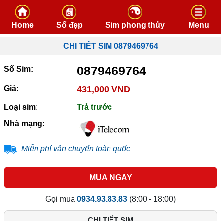
Skip to content
Home
Số đẹp
Sim phong thủy
Menu
CHI TIẾT SIM 0879469764
0879469764
Số Sim:
Giá:
431,000 VND
Loại sim:
Trả trước
Nhà mạng:
Miễn phí vận chuyển toàn quốc
MUA NGAY
Gọi mua
0934.93.83.83
(8:00 - 18:00)
CHI TIẾT SIM