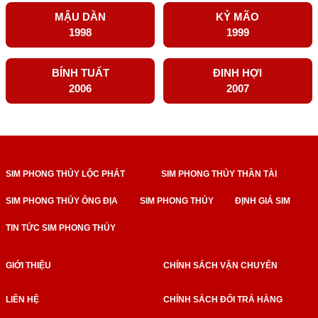
MẬU DẦN
KỶ MÃO
1998
1999
BÍNH TUẤT
ĐINH HỢI
2006
2007
SIM PHONG THỦY LỘC PHÁT
SIM PHONG THỦY THẦN TÀI
SIM PHONG THỦY ÔNG ĐỊA
SIM PHONG THỦY
ĐỊNH GIÁ SIM
TIN TỨC SIM PHONG THỦY
GIỚI THIỆU
CHÍNH SÁCH VẬN CHUYỂN
LIÊN HỆ
CHÍNH SÁCH ĐỔI TRẢ HÀNG