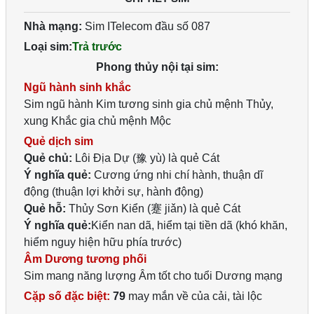
Nhà mạng:
Sim ITelecom đầu số 087
Loại sim:
Trả trước
Phong thủy nội tại sim:
Ngũ hành sinh khắc
Sim ngũ hành Kim tương sinh gia chủ mệnh Thủy,
xung Khắc gia chủ mệnh Mộc
Quẻ dịch sim
Quẻ chủ:
Lôi Địa Dự (豫 yù) là quẻ Cát
Ý nghĩa quẻ:
Cương ứng nhi chí hành, thuận dĩ
động (thuận lợi khởi sự, hành động)
Quẻ hỗ:
Thủy Sơn Kiển (蹇 jiǎn) là quẻ Cát
Ý nghĩa quẻ:
Kiển nan dã, hiểm tại tiền dã (khó khăn,
hiểm nguy hiện hữu phía trước)
Âm Dương tương phối
Sim mang năng lượng Âm tốt cho tuổi Dương mạng
Cặp số đặc biệt:
79
may mắn về của cải, tài lộc