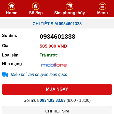
Skip to content
Home
Số đẹp
Sim phong thủy
Menu
CHI TIẾT SIM 0934601338
0934601338
Số Sim:
Giá:
585,000 VND
Loại sim:
Trả trước
Nhà mạng:
Miễn phí vận chuyển toàn quốc
MUA NGAY
Gọi mua
0934.93.83.83
(8:00 - 18:00)
CHI TIẾT SIM