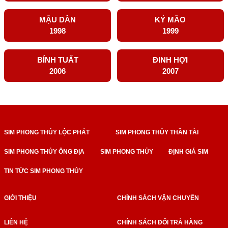
MẬU DẦN
KỶ MÃO
1998
1999
BÍNH TUẤT
ĐINH HỢI
2006
2007
SIM PHONG THỦY LỘC PHÁT
SIM PHONG THỦY THẦN TÀI
SIM PHONG THỦY ÔNG ĐỊA
SIM PHONG THỦY
ĐỊNH GIÁ SIM
TIN TỨC SIM PHONG THỦY
GIỚI THIỆU
CHÍNH SÁCH VẬN CHUYỂN
LIÊN HỆ
CHÍNH SÁCH ĐỔI TRẢ HÀNG