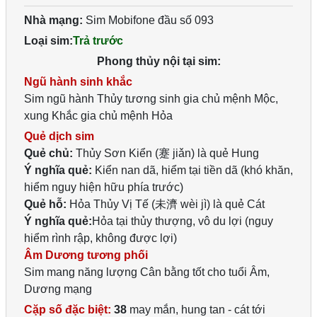
Nhà mạng:
Sim Mobifone đầu số 093
Loại sim:
Trả trước
Phong thủy nội tại sim:
Ngũ hành sinh khắc
Sim ngũ hành Thủy tương sinh gia chủ mệnh Mộc,
xung Khắc gia chủ mệnh Hỏa
Quẻ dịch sim
Quẻ chủ:
Thủy Sơn Kiển (蹇 jiǎn) là quẻ Hung
Ý nghĩa quẻ:
Kiển nan dã, hiểm tại tiền dã (khó khăn,
hiểm nguy hiện hữu phía trước)
Quẻ hỗ:
Hỏa Thủy Vị Tế (未濟 wèi jì) là quẻ Cát
Ý nghĩa quẻ:
Hỏa tại thủy thượng, vô du lợi (nguy
hiểm rình rập, không được lợi)
Âm Dương tương phối
Sim mang năng lượng Cân bằng tốt cho tuổi Âm,
Dương mạng
Cặp số đặc biệt:
38
may mắn, hung tan - cát tới