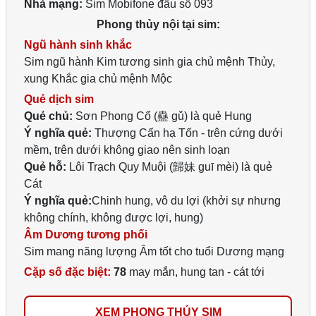
Nhà mạng:
Sim Mobifone đầu số 093
Phong thủy nội tại sim:
Ngũ hành sinh khắc
Sim ngũ hành Kim tương sinh gia chủ mệnh Thủy,
xung Khắc gia chủ mệnh Mộc
Quẻ dịch sim
Quẻ chủ:
Sơn Phong Cổ (蠱 gǔ) là quẻ Hung
Ý nghĩa quẻ:
Thượng Cấn hạ Tốn - trên cứng dưới
mềm, trên dưới không giao nên sinh loạn
Quẻ hỗ:
Lôi Trạch Quy Muội (歸妹 guī mèi) là quẻ
Cát
Ý nghĩa quẻ:
Chinh hung, vô du lợi (khởi sự nhưng
không chính, không được lợi, hung)
Âm Dương tương phối
Sim mang năng lượng Âm tốt cho tuổi Dương mạng
Cặp số đặc biệt:
78
may mắn, hung tan - cát tới
XEM PHONG THỦY SIM