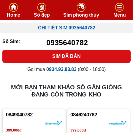
Skip to content
Home
Số đẹp
Sim phong thủy
Menu
CHI TIẾT SIM 0935640782
0935640782
Số Sim:
SIM ĐÃ BÁN
Gọi mua
0934.93.83.83
(8:00 - 18:00)
MỜI BẠN THAM KHẢO SỐ GẦN GIỐNG
ĐANG CÒN TRONG KHO
0849040782
0846240782
399,000đ
399,000đ