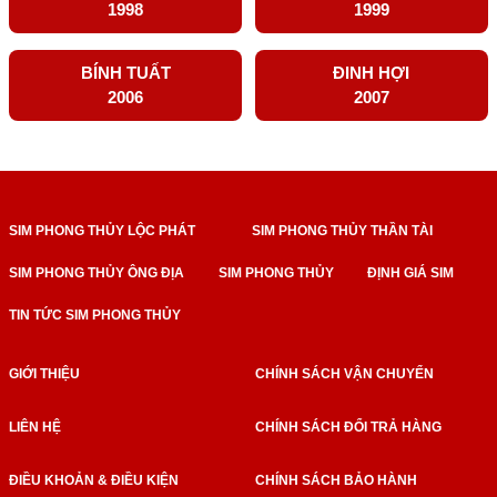
1998
1999
BÍNH TUẤT
ĐINH HỢI
2006
2007
SIM PHONG THỦY LỘC PHÁT
SIM PHONG THỦY THẦN TÀI
SIM PHONG THỦY ÔNG ĐỊA
SIM PHONG THỦY
ĐỊNH GIÁ SIM
TIN TỨC SIM PHONG THỦY
GIỚI THIỆU
CHÍNH SÁCH VẬN CHUYỂN
LIÊN HỆ
CHÍNH SÁCH ĐỔI TRẢ HÀNG
ĐIỀU KHOẢN & ĐIỀU KIỆN
CHÍNH SÁCH BẢO HÀNH