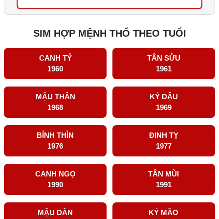
SIM HỢP MỆNH THỔ THEO TUỔI
CANH TÝ
TÂN SỬU
1960
1961
MẬU THÂN
KỶ DẬU
1968
1969
BÍNH THÌN
ĐINH TỴ
1976
1977
CANH NGỌ
TÂN MÙI
1990
1991
MẬU DẦN
KỶ MÃO