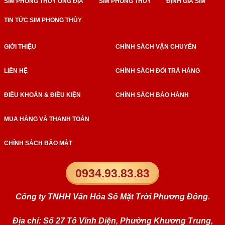
SIM PHONG THỦY ÔNG ĐỊA
SIM PHONG THỦY
ĐỊNH GIÁ SIM
TIN TỨC SIM PHONG THỦY
GIỚI THIỆU
CHÍNH SÁCH VẬN CHUYỂN
LIÊN HỆ
CHÍNH SÁCH ĐỔI TRẢ HÀNG
ĐIỀU KHOẢN & ĐIỀU KIỆN
CHÍNH SÁCH BẢO HÀNH
MUA HÀNG VÀ THANH TOÁN
CHÍNH SÁCH BẢO MẬT
0934.93.83.83
Công ty TNHH Văn Hóa Số Mặt Trời Phương Đông.
Địa chỉ: Số 27 Tô Vĩnh Diện, Phường Khương Trung,