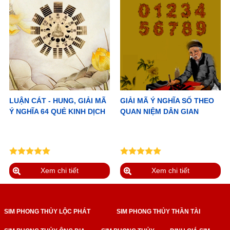
LUẬN CÁT - HUNG, GIẢI MÃ
GIẢI MÃ Ý NGHĨA SỐ THEO
Ý NGHĨA 64 QUẺ KINH DỊCH
QUAN NIỆM DÂN GIAN
Xem chi tiết
Xem chi tiết
SIM PHONG THỦY LỘC PHÁT
SIM PHONG THỦY THẦN TÀI