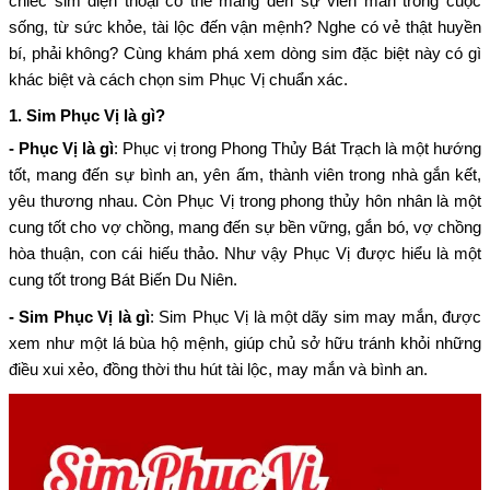
chiếc sim điện thoại có thể mang đến sự viên mãn trong cuộc
sống, từ sức khỏe, tài lộc đến vận mệnh? Nghe có vẻ thật huyền
bí, phải không? Cùng khám phá xem dòng sim đặc biệt này có gì
khác biệt và cách chọn sim Phục Vị chuẩn xác.
1. Sim Phục Vị là gì?
- Phục Vị là gì
: Phục vị trong Phong Thủy Bát Trạch là một hướng
tốt, mang đến sự bình an, yên ấm, thành viên trong nhà gắn kết,
yêu thương nhau. Còn Phục Vị trong phong thủy hôn nhân là một
cung tốt cho vợ chồng, mang đến sự bền vững, gắn bó, vợ chồng
hòa thuận, con cái hiếu thảo. Như vậy Phục Vị được hiểu là một
cung tốt trong Bát Biến Du Niên.
- Sim Phục Vị là gì
: Sim Phục Vị là một dãy sim may mắn, được
xem như một lá bùa hộ mệnh, giúp chủ sở hữu tránh khỏi những
điều xui xẻo, đồng thời thu hút tài lộc, may mắn và bình an.