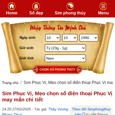
Skip to content
Home
Số đẹp
Sim phong thủy
Menu
Nhập Thông Tin Mệnh Chủ
Ngày sinh
Giờ sinh
Giới tính
CHỌN SỐ PHONG THỦY
Sim Phục Vị, Mẹo chọn số điện thoại Phục Vị may 
Trang chủ
Sim Phục Vị, Mẹo chọn số điện thoại Phục Vị
may mắn chi tiết
14:20 27/02/2025 - Tác giả:
Thầy Vương
Theo dõi Simphongthuy
Phong Thuỷ
trên