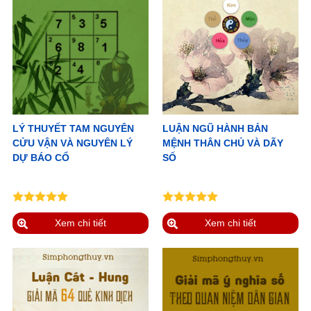
LÝ THUYẾT TAM NGUYÊN
LUẬN NGŨ HÀNH BẢN
CỬU VẬN VÀ NGUYÊN LÝ
MỆNH THÂN CHỦ VÀ DÃY
DỰ BÁO CỔ
SỐ
Xem chi tiết
Xem chi tiết