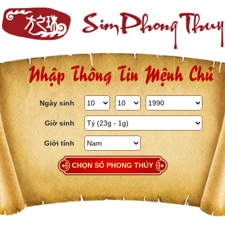
Skip to content
Nhập Thông Tin Mệnh Chủ
Ngày sinh
Giờ sinh
Giới tính
CHỌN SỐ PHONG THỦY