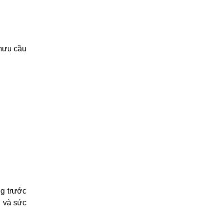
mưu cầu
ng trước
i và sức