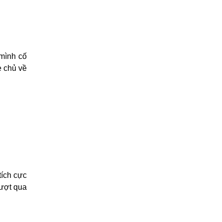
 mình cố
e chủ về
tích cực
vượt qua