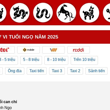
 VI TUỔI NGỌ NĂM 2025
3 - 5 triệu
5 - 8 triệu
8 - 10 triệu
Trên 10 triệu
Ông địa
Taxi tiến
Taxi 3
Taxi 2
Sảnh tiến
ổi can chi
anh Ngọ