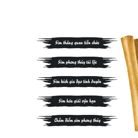
Sim thăng quan tiến chức
Sim phong thủy tài lộc
Sim kích gia đạo tình duyên
Sim hóa giải vận hạn
Chấm điểm sim phong thủy