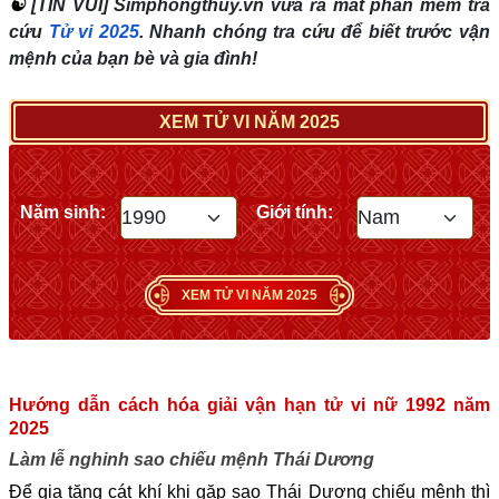
☯
[TIN VUI] Simphongthuy.vn vừa ra mắt phần mềm tra
cứu
Tử vi 2025
. Nhanh chóng tra cứu để biết trước vận
mệnh của bạn bè và gia đình!
XEM TỬ VI NĂM 2025
Năm sinh:
Giới tính:
XEM TỬ VI NĂM 2025
Hướng dẫn cách hóa giải vận hạn tử vi nữ 1992 năm
2025
Làm lễ nghinh sao chiếu mệnh Thái Dương
Để gia tăng cát khí khi gặp sao Thái Dương chiếu mệnh thì