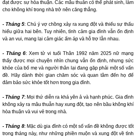
đạt được sự hòa thuận. Các mâu thuẫn có thể phát sinh, làm
cho không khí trong nhà trở nên căng thẳng.
- Tháng 5
: Chú ý vợ chồng xảy ra xung đột và thiếu sự thấu
hiểu giữa hai bên. Tuy nhiên, tình cảm gia đình vẫn ổn định
và an vui, mang lại cảm giác ấm áp và hỗ trợ lẫn nhau.
- Tháng 6
: Xem tử vi tuổi Thân 1992 năm 2025 nữ mạng
thấy được mọi chuyện nhìn chung vẫn ổn định, nhưng sức
khỏe của bố mẹ và người thân lại đang gặp phải một số vấn
đề. Hãy dành thời gian chăm sóc và quan tâm đến họ để
đảm bảo sức khỏe tốt hơn trong gia đình.
- Tháng 7
: Mọi thứ diễn ra khá yên ả và hạnh phúc. Gia đình
không xảy ra mâu thuẫn hay xung đột, tạo nên bầu không khí
hòa thuận và vui vẻ trong nhà.
- Tháng 8
: Mặc dù gia đình có một số vấn đề không được tốt
trong tháng này, như những phiền muộn và xung đột về tình