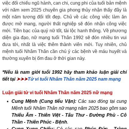
việc đối chiếu ngũ hành, can chi, cung phi của tuổi bản mệnh
với năm xem 2025 chuyên gia phong thủy nhận thấy đây là
một năm tương đối tốt đẹp. Chủ về các công việc làm ăn
được mở mang, người thất nghiệp sẽ đón nhận công việc
mới. Tiền bạc của quý nữ tốt, tài lộc hanh thông. Về phương
diện gia đạo, nữ mạng tuổi Thân 1992 sẽ đón nhiều tin vui
đưa tới, nhất là việc thêm thành viên mới. Tuy nhiên, chủ
mệnh tuổi Nhâm Thân cần chú ý các bệnh về máu huyết và
thường xuyên bị ốm đau ở thời gian này.
*Nếu là nam giới tuổi 1992 hãy tham khảo luận giải chi
tiết tại
➤➤➤
Tử vi tuổi Nhâm Thân năm 2025 nam mạng
Luận giải tử vi tuổi Nhâm Thân năm 2025 nữ mạng
Cung Mệnh (Cung tiểu Vận):
Các sao đóng tại cung
Mệnh tuổi Nhâm Thân nữ mạng năm 2025 bao gồm sao
Thiếu Âm - Thiên Việt - Tấu Thư - Đường Phù - Cô
Thần - Thiên Phúc - Bệnh
.
Cung Xung Chiếu:
Có các sao
Phúc Đức - Tràng