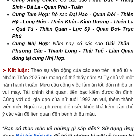
Sinh - Đà La - Quan Phủ - Tuần
Cung Tam Hợp:
Bộ sao
Đại Hao - Quan Đới - Thiên
Hỷ - Long Đức - Thiên Khôi - Kình Dương - Thiên La
- Quả Tú - Thiên Quan - Lực Sỹ - Quan Đới- Trực
Phù
Cung Nhị Hợp:
Năm nay có các sao
Giải Thần -
Phượng Các - Thanh Long - Thái Tuế - Lâm Quan
đóng tại cung Nhị Hợp.
➤
Kết luận:
Theo sự vận động của các sao trên lá số tử vi
Nhâm Thân 2025 nữ mạng có thể thấy năm Ất Tỵ chủ về một
năm hanh thuận. Mưu cầu công việc làm ăn tốt, đón nhiều tin
vui may. Tài chính khả quan, tiền bạc kiếm được ổn định.
Cùng với đó, gia đạo của nữ tuổi 1992 an vui, thêm thành
viên mới. Ngoài ra, phương diện sức khỏe khá kém, cần chú
ý các vấn đề liên quan đến bệnh thiếu máu.
*
Bạn có thắc mắc về những gì sắp đến? Sử dụng ứng
dụng
Bói bài thời vận
để hé lộ những bí mật về tương lai