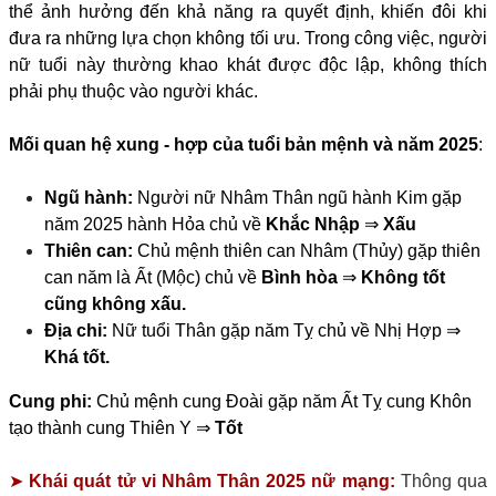
thể ảnh hưởng đến khả năng ra quyết định, khiến đôi khi
đưa ra những lựa chọn không tối ưu. Trong công việc, người
nữ tuổi này thường khao khát được độc lập, không thích
phải phụ thuộc vào người khác.
Mối quan hệ xung - hợp của tuổi bản mệnh và năm 2025
:
Ngũ hành:
Người nữ Nhâm Thân ngũ hành Kim gặp
năm 2025 hành Hỏa chủ về
Khắc Nhập
⇒
Xấu
Thiên can:
Chủ mệnh thiên can Nhâm (Thủy) gặp thiên
can năm là Ất (Mộc) chủ về
Bình hòa
⇒
Không tốt
cũng không xấu.
Địa chi:
Nữ tuổi Thân gặp năm Tỵ chủ về Nhị Hợp ⇒
Khá tốt.
Cung phi:
Chủ mệnh cung Đoài gặp năm Ất Tỵ cung Khôn
tạo thành cung Thiên Y ⇒
Tốt
➤
Khái quát tử vi Nhâm Thân 2025 nữ mạng:
Thông qua