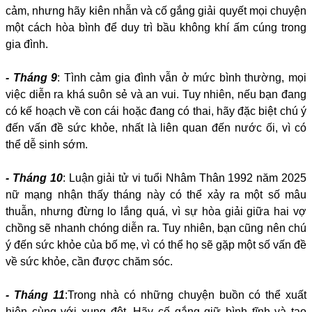
cảm, nhưng hãy kiên nhẫn và cố gắng giải quyết mọi chuyện
một cách hòa bình để duy trì bầu không khí ấm cúng trong
gia đình.
- Tháng 9
: Tình cảm gia đình vẫn ở mức bình thường, mọi
việc diễn ra khá suôn sẻ và an vui. Tuy nhiên, nếu bạn đang
có kế hoạch về con cái hoặc đang có thai, hãy đặc biệt chú ý
đến vấn đề sức khỏe, nhất là liên quan đến nước ối, vì có
thể dễ sinh sớm.
- Tháng 10
: Luận giải tử vi tuổi Nhâm Thân 1992 năm 2025
nữ mạng nhận thấy tháng này có thể xảy ra một số mâu
thuẫn, nhưng đừng lo lắng quá, vì sự hòa giải giữa hai vợ
chồng sẽ nhanh chóng diễn ra. Tuy nhiên, bạn cũng nên chú
ý đến sức khỏe của bố mẹ, vì có thể họ sẽ gặp một số vấn đề
về sức khỏe, cần được chăm sóc.
- Tháng 11
:Trong nhà có những chuyện buồn có thể xuất
hiện cùng với xung đột. Hãy cố gắng giữ bình tĩnh và tạo