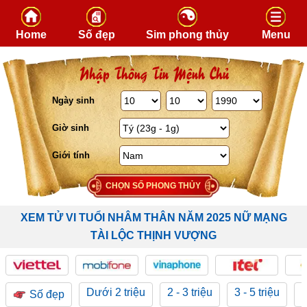
Skip to content
Home
Số đẹp
Sim phong thủy
Menu
Nhập Thông Tin Mệnh Chủ
Ngày sinh
Giờ sinh
Giới tính
CHỌN SỐ PHONG THỦY
XEM TỬ VI TUỔI NHÂM THÂN NĂM 2025 NỮ MẠNG
TÀI LỘC THỊNH VƯỢNG
Dưới 2 triệu
2 - 3 triệu
3 - 5 triệu
5
Số đẹp