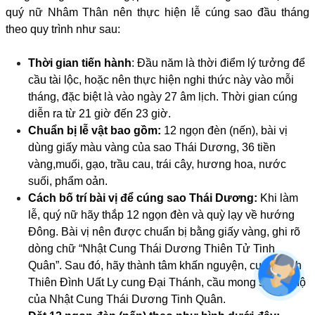
quý nữ Nhâm Thân nên thực hiện lễ cúng sao đầu tháng
theo quy trình như sau:
Thời gian tiến hành
: Đầu năm là thời điểm lý tưởng để
cầu tài lộc, hoặc nên thực hiện nghi thức này vào mỗi
tháng, đặc biệt là vào ngày 27 âm lịch. Thời gian cúng
diễn ra từ 21 giờ đến 23 giờ.
Chuẩn bị lễ vật bao gồm:
12 ngọn đèn (nến), bài vị
dùng giấy màu vàng của sao Thái Dương, 36 tiền
vàng,muối, gạo, trầu cau, trái cây, hương hoa, nước
suối, phẩm oản.
Cách bố trí bài vị để cúng sao Thái Dương:
Khi làm
lễ, quý nữ hãy thắp 12 ngọn đèn và quỳ lạy về hướng
Đông. Bài vị nên được chuẩn bị bằng giấy vàng, ghi rõ
dòng chữ “Nhật Cung Thái Dương Thiên Tử Tinh
Quân”. Sau đó, hãy thành tâm khấn nguyện, cung thỉnh
Thiên Đình Uất Ly cung Đại Thánh, cầu mong sự gia hộ
của Nhật Cung Thái Dương Tinh Quân.