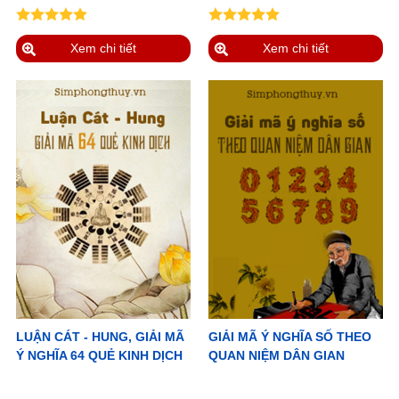
Xem chi tiết
Xem chi tiết
LUẬN CÁT - HUNG, GIẢI MÃ
GIẢI MÃ Ý NGHĨA SỐ THEO
Ý NGHĨA 64 QUẺ KINH DỊCH
QUAN NIỆM DÂN GIAN