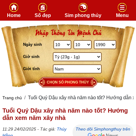
Skip to content
Home
Số đẹp
Sim phong thủy
Menu
Nhập Thông Tin Mệnh Chủ
Ngày sinh
Giờ sinh
Giới tính
CHỌN SỐ PHONG THỦY
Tuổi Quý Dậu xây nhà năm nào tốt? Hướng dẫn 
Trang chủ
Tuổi Quý Dậu xây nhà năm nào tốt? Hướng
dẫn xem năm xây nhà
11:29 24/02/2025 - Tác giả:
Thúy
Theo dõi Simphongthuy trên
Hằng