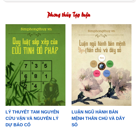
Phong thủy Tạp luận
LÝ THUYẾT TAM NGUYÊN
LUẬN NGŨ HÀNH BẢN
CỬU VẬN VÀ NGUYÊN LÝ
MỆNH THÂN CHỦ VÀ DÃY
DỰ BÁO CỔ
SỐ