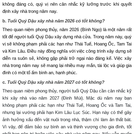
không đáng có, quý vị nên cân nhắc kỹ lưỡng trước khi quyết
định xây nhà trong năm nay.
b.
Tuổi Quý Dậu xây nhà năm 2026 có tốt không?
Theo quan niệm phong thủy, năm 2026 (Bính Ngọ) là một năm rất
tốt để người tuổi Quý Dậu xây dựng nhà cửa. Trong năm này, quý
vị sẽ không phạm phải các hạn như Thái Tuế, Hoang Ốc, Tam Tai
và Kim Lâu. Điều này đồng nghĩa với việc công trình xây dựng sẽ
diễn ra suôn sẻ, không gặp phải trở ngại nào đáng kể. Việc xây
nhà trong năm nay sẽ mang lại nhiều may mắn, tài lộc và giúp gia
đình có một tổ ấm bình an, hạnh phúc.
c.
Tuổi Quý Dậu xây nhà năm 2027 có tốt không?
Theo quan niệm phong thủy, người tuổi Quý Dậu cần cân nhắc kỹ
khi xây nhà vào năm 2027 (Đinh Mùi). Mặc dù năm nay bạn
không phạm phải các hạn như Thái Tuế, Hoang Ốc và Tam Tai,
nhưng lại vướng phải hạn Kim Lâu Lục Súc. Hạn này có thể gây
ảnh hưởng xấu đến vật nuôi trong nhà, thậm chí làm ăn thất bát.
Vì vậy, để đảm bảo sự bình an và thịnh vượng cho gia đình, tốt
nhất bạn nên trì hoãn việc xây nhà vào năm nay. Nếu vẫn muốn