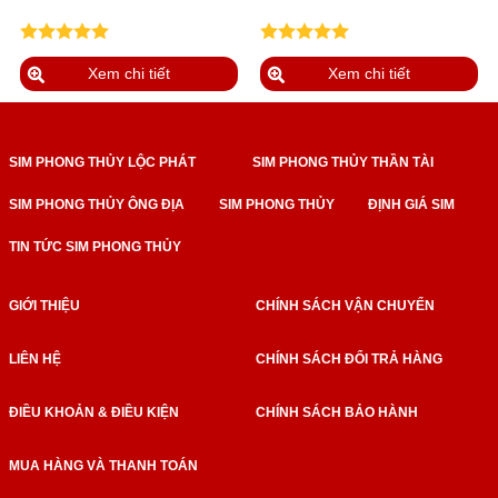
Xem chi tiết
Xem chi tiết
SIM PHONG THỦY LỘC PHÁT
SIM PHONG THỦY THẦN TÀI
SIM PHONG THỦY ÔNG ĐỊA
SIM PHONG THỦY
ĐỊNH GIÁ SIM
TIN TỨC SIM PHONG THỦY
GIỚI THIỆU
CHÍNH SÁCH VẬN CHUYỂN
LIÊN HỆ
CHÍNH SÁCH ĐỔI TRẢ HÀNG
ĐIỀU KHOẢN & ĐIỀU KIỆN
CHÍNH SÁCH BẢO HÀNH
MUA HÀNG VÀ THANH TOÁN