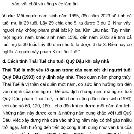
sản, vật chất và công việc làm ăn.
Ví dụ:
Một người nam sinh năm 1995, đến năm 2023 sẽ tính cả
tuổi mụ là 29 tuổi. Lấy 29 chia cho 9, ta được 3 dư 2. Như vậy,
người này không phạm phải bất kỳ loại Kim Lâu nào. Tuy nhiên,
một người nam khác sinh năm 1996, đến năm 2023 sẽ tính cả
tuổi mụ là 30 tuổi. Lấy 30 chia cho 9, ta được 3 dư 3. Điều này có
nghĩa là người này phạm Kim Lâu Thê."
d. Cách tính Thái Tuế cho tuổi Quý Dậu khi xây nhà
Thái Tuế là một yếu tố quan trọng cần xem xét khi người tuổi
Quý Dậu (1993) có ý định xây nhà.
Theo quan niệm phong thủy,
Thái Tuế là vị thần cai quản một năm, có sức ảnh hưởng lớn đến
vận mệnh của con người. Để xác định những năm mà người tuổi
Quý Dậu phạm Thái Tuế, ta tiến hành cộng dần năm sinh (1993)
với các số 60, 120, 180... cho đến khi ra được một năm âm lịch.
Những năm này được xem là những năm xung khắc với tuổi Quý
Dậu, việc xây dựng nhà cửa vào những năm này có thể gặp nhiều
trở ngại, ảnh hưởng đến tiến độ công trình cũng như vận khí của