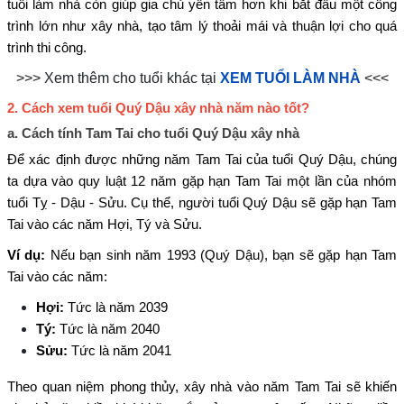
tuổi làm nhà còn giúp gia chủ yên tâm hơn khi bắt đầu một công
trình lớn như xây nhà, tạo tâm lý thoải mái và thuận lợi cho quá
trình thi công.
>>> Xem thêm cho tuổi khác tại
XEM TUỔI LÀM NHÀ
<<<
2.
Cách xem tuổi Quý Dậu xây nhà năm nào tốt?
a.
Cách tính Tam Tai cho tuổi Quý Dậu xây nhà
Để xác định được những năm Tam Tai của tuổi Quý Dậu, chúng
ta dựa vào quy luật 12 năm gặp hạn Tam Tai một lần của nhóm
tuổi Tỵ - Dậu - Sửu. Cụ thể, người tuổi Quý Dậu sẽ gặp hạn Tam
Tai vào các năm Hợi, Tý và Sửu.
Ví dụ:
Nếu bạn sinh năm 1993 (Quý Dậu), bạn sẽ gặp hạn Tam
Tai vào các năm:
Hợi:
Tức là năm 2039
Tý:
Tức là năm 2040
Sửu:
Tức là năm 2041
Theo quan niệm phong thủy, xây nhà vào năm Tam Tai sẽ khiến