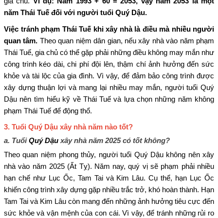
gia chủ.
Ví dụ: Năm 1993 + 60 = 2053, vậy năm 2053 là một
năm Thái Tuế đối với người tuổi Quý Dậu.
Việc tránh phạm Thái Tuế khi xây nhà là điều mà nhiều người
quan tâm.
Theo quan niệm dân gian, nếu xây nhà vào năm phạm
Thái Tuế, gia chủ có thể gặp phải những điều không may mắn như
công trình kéo dài, chi phí đội lên, thậm chí ảnh hưởng đến sức
khỏe và tài lộc của gia đình. Vì vậy, để đảm bảo công trình được
xây dựng thuận lợi và mang lại nhiều may mắn, người tuổi Quý
Dậu nên tìm hiểu kỹ về Thái Tuế và lựa chọn những năm không
phạm Thái Tuế để động thổ.
3.
Tuổi Quý Dậu xây nhà năm nào tốt?
a. Tuổi
Quý Dậu
xây nhà năm 2025 có tốt không?
Theo quan niệm phong thủy, người tuổi Quý Dậu không nên xây
nhà vào năm 2025 (Ất Tỵ). Năm nay, quý vị sẽ phạm phải nhiều
hạn chế như Lục Ốc, Tam Tai và Kim Lâu. Cụ thể, hạn Lục Ốc
khiến công trình xây dựng gặp nhiều trắc trở, khó hoàn thành. Hạn
Tam Tai và Kim Lâu còn mang đến những ảnh hưởng tiêu cực đến
sức khỏe và vận mệnh của con cái. Vì vậy, để tránh những rủi ro