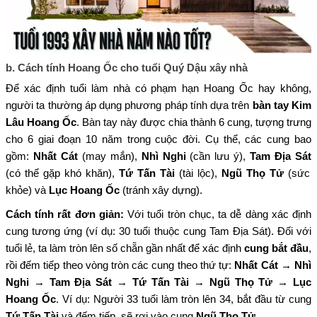
b. Cách tính Hoang Ốc cho tuổi Quý Dậu xây nhà
Để xác định tuổi làm nhà có phạm hạn Hoang Ốc hay không,
người ta thường áp dụng phương pháp tính dựa trên
bàn tay Kim
Lâu Hoang Ốc
. Bàn tay này được chia thành 6 cung, tượng trưng
cho 6 giai đoạn 10 năm trong cuộc đời. Cụ thể, các cung bao
gồm:
Nhất Cát
(may mắn),
Nhì Nghi
(cần lưu ý),
Tam Địa Sát
(có thể gặp khó khăn),
Tứ Tấn Tài
(tài lộc),
Ngũ Thọ Tử
(sức
khỏe) và
Lục Hoang Ốc
(tránh xây dựng).
Cách tính rất đơn giản:
Với tuổi tròn chục, ta dễ dàng xác định
cung tương ứng (ví dụ: 30 tuổi thuộc cung Tam Địa Sát). Đối với
tuổi lẻ, ta làm tròn lên số chẵn gần nhất để xác định
cung bắt đầu
,
rồi đếm tiếp theo vòng tròn các cung theo thứ tự:
Nhất Cát → Nhì
Nghi → Tam Địa Sát → Tứ Tấn Tài → Ngũ Thọ Tử → Lục
Hoang Ốc
. Ví dụ: Người 33 tuổi làm tròn lên 34, bắt đầu từ cung
Tứ Tấn Tài
và đếm tiếp, sẽ rơi vào cung
Ngũ Thọ Tử
.