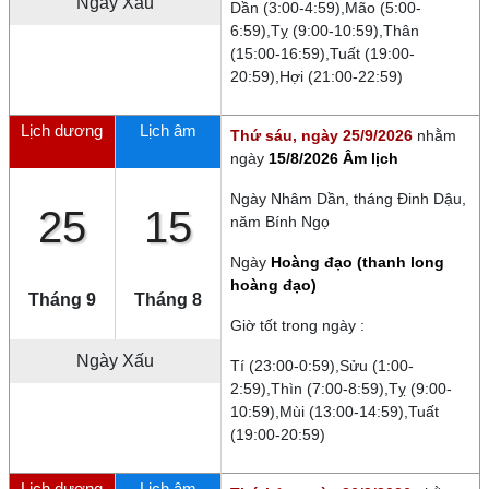
Ngày
Xấu
Dần (3:00-4:59),Mão (5:00-
6:59),Tỵ (9:00-10:59),Thân
(15:00-16:59),Tuất (19:00-
20:59),Hợi (21:00-22:59)
Lịch dương
Lịch âm
Thứ sáu, ngày 25/9/2026
nhằm
ngày
15/8/2026 Âm lịch
Ngày
Nhâm Dần
, tháng
Đinh Dậu
,
25
15
năm
Bính Ngọ
Ngày
Hoàng đạo (thanh long
hoàng đạo)
Tháng 9
Tháng 8
Giờ tốt trong ngày :
Ngày
Xấu
Tí (23:00-0:59),Sửu (1:00-
2:59),Thìn (7:00-8:59),Tỵ (9:00-
10:59),Mùi (13:00-14:59),Tuất
(19:00-20:59)
Lịch dương
Lịch âm