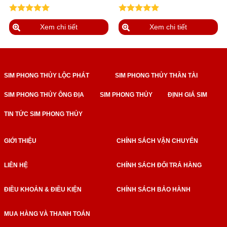
Xem chi tiết
Xem chi tiết
SIM PHONG THỦY LỘC PHÁT
SIM PHONG THỦY THẦN TÀI
SIM PHONG THỦY ÔNG ĐỊA
SIM PHONG THỦY
ĐỊNH GIÁ SIM
TIN TỨC SIM PHONG THỦY
GIỚI THIỆU
CHÍNH SÁCH VẬN CHUYỂN
LIÊN HỆ
CHÍNH SÁCH ĐỔI TRẢ HÀNG
ĐIỀU KHOẢN & ĐIỀU KIỆN
CHÍNH SÁCH BẢO HÀNH
MUA HÀNG VÀ THANH TOÁN