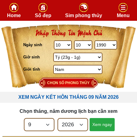
Skip to content
Home
Số đẹp
Sim phong thủy
Menu
Nhập Thông Tin Mệnh Chủ
Ngày sinh
Giờ sinh
Giới tính
CHỌN SỐ PHONG THỦY
XEM NGÀY KẾT HÔN THÁNG 09 NĂM 2026
Chọn tháng, năm dương lịch bạn cần xem
Xem ngay