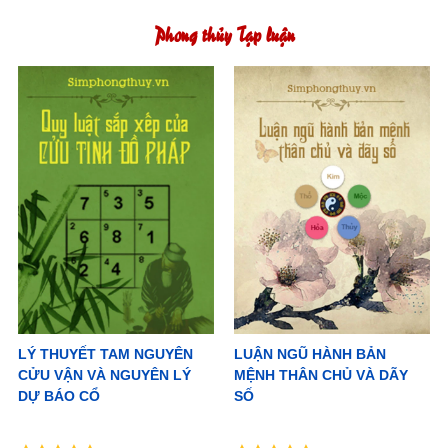
Phong thủy Tạp luận
LÝ THUYẾT TAM NGUYÊN
LUẬN NGŨ HÀNH BẢN
CỬU VẬN VÀ NGUYÊN LÝ
MỆNH THÂN CHỦ VÀ DÃY
DỰ BÁO CỔ
SỐ