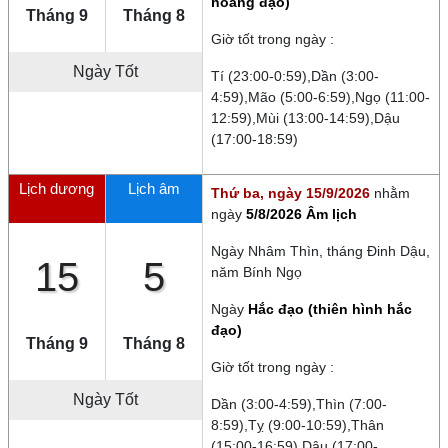
hoàng đạo)
Tháng 9
Tháng 8
Giờ tốt trong ngày :
Ngày Tốt
Tí (23:00-0:59),Dần (3:00-
4:59),Mão (5:00-6:59),Ngọ (11:00-
12:59),Mùi (13:00-14:59),Dậu
(17:00-18:59)
Lịch dương
Lịch âm
Thứ ba, ngày 15/9/2026
nhằm
ngày
5/8/2026 Âm lịch
Ngày
Nhâm Thìn
, tháng
Đinh Dậu
,
15
5
năm
Bính Ngọ
Ngày
Hắc đạo (thiên hình hắc
đạo)
Tháng 9
Tháng 8
Giờ tốt trong ngày :
Ngày Tốt
Dần (3:00-4:59),Thìn (7:00-
8:59),Tỵ (9:00-10:59),Thân
(15:00-16:59),Dậu (17:00-