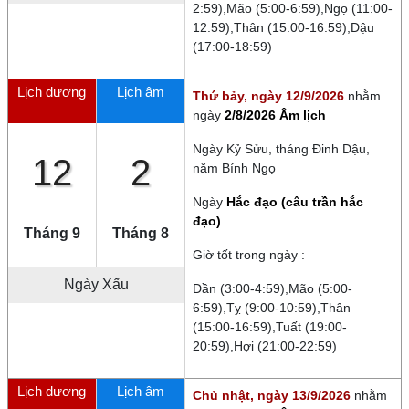
2:59),Mão (5:00-6:59),Ngọ (11:00-
12:59),Thân (15:00-16:59),Dậu
(17:00-18:59)
Lịch dương
Lịch âm
Thứ bảy, ngày 12/9/2026
nhằm
ngày
2/8/2026 Âm lịch
Ngày
Kỷ Sửu
, tháng
Đinh Dậu
,
12
2
năm
Bính Ngọ
Ngày
Hắc đạo (câu trần hắc
đạo)
Tháng 9
Tháng 8
Giờ tốt trong ngày :
Ngày
Xấu
Dần (3:00-4:59),Mão (5:00-
6:59),Tỵ (9:00-10:59),Thân
(15:00-16:59),Tuất (19:00-
20:59),Hợi (21:00-22:59)
Lịch dương
Lịch âm
Chủ nhật, ngày 13/9/2026
nhằm