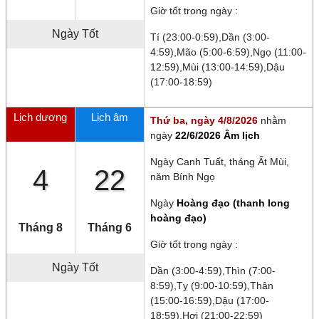
Giờ tốt trong ngày :
Ngày Tốt
Tí (23:00-0:59),Dần (3:00-
4:59),Mão (5:00-6:59),Ngọ (11:00-
12:59),Mùi (13:00-14:59),Dậu
(17:00-18:59)
Lịch dương
Lịch âm
Thứ ba, ngày 4/8/2026
nhằm
ngày
22/6/2026 Âm lịch
Ngày
Canh Tuất
, tháng
Ất Mùi
,
4
22
năm
Bính Ngọ
Ngày
Hoàng đạo (thanh long
hoàng đạo)
Tháng 8
Tháng 6
Giờ tốt trong ngày :
Ngày Tốt
Dần (3:00-4:59),Thìn (7:00-
8:59),Tỵ (9:00-10:59),Thân
(15:00-16:59),Dậu (17:00-
18:59),Hợi (21:00-22:59)