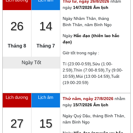
Thứ tư, ngày 26/8/2026
nhằm
ngày
14/7/2026 Âm lịch
Ngày
Nhâm Thân
, tháng
26
14
Bính Thân
, năm
Bính Ngọ
Ngày
Hắc đạo (thiên lao hắc
đạo)
Tháng 8
Tháng 7
Giờ tốt trong ngày :
Ngày Tốt
Tí (23:00-0:59),Sửu (1:00-
2:59),Thìn (7:00-8:59),Tỵ (9:00-
10:59),Mùi (13:00-14:59),Tuất
(19:00-20:59)
Lịch dương
Lịch âm
Thứ năm, ngày 27/8/2026
nhằm
ngày
15/7/2026 Âm lịch
Ngày
Quý Dậu
, tháng
Bính Thân
,
27
15
năm
Bính Ngọ