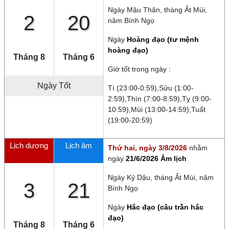
Ngày
Mậu Thân
, tháng
Ất Mùi
,
2
20
năm
Bính Ngọ
Ngày
Hoàng đạo (tư mệnh
hoàng đạo)
Tháng 8
Tháng 6
Giờ tốt trong ngày :
Ngày Tốt
Tí (23:00-0:59),Sửu (1:00-
2:59),Thìn (7:00-8:59),Tỵ (9:00-
10:59),Mùi (13:00-14:59),Tuất
(19:00-20:59)
Lịch dương
Lịch âm
Thứ hai, ngày 3/8/2026
nhằm
ngày
21/6/2026 Âm lịch
Ngày
Kỷ Dậu
, tháng
Ất Mùi
, năm
3
21
Bính Ngọ
Ngày
Hắc đạo (câu trần hắc
đạo)
Tháng 8
Tháng 6