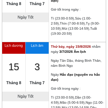
đạo)
Tháng 8
Tháng 7
Giờ tốt trong ngày :
Ngày Tốt
Tí (23:00-0:59),Sửu (1:00-
2:59),Thìn (7:00-8:59),Tỵ (9:00-
10:59),Mùi (13:00-14:59),Tuất
(19:00-20:59)
Lịch dương
Lịch âm
Thứ bảy, ngày 15/8/2026
nhằm
ngày
3/7/2026 Âm lịch
Ngày
Tân Dậu
, tháng
Bính Thân
,
15
3
năm
Bính Ngọ
Ngày
Hắc đạo (nguyên vu hắc
đạo)
Tháng 8
Tháng 7
Giờ tốt trong ngày :
Ngày Tốt
Tí (23:00-0:59),Dần (3:00-
4:59),Mão (5:00-6:59),Ngọ (11:00-
12:59),Mùi (13:00-14:59),Dậu