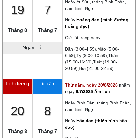
Ngày
Ất Sửu
, tháng
Bính Thân
,
19
7
năm
Bính Ngọ
Ngày
Hoàng đạo (minh đường
hoàng đạo)
Tháng 8
Tháng 7
Giờ tốt trong ngày :
Ngày Tốt
Dần (3:00-4:59),Mão (5:00-
6:59),Tỵ (9:00-10:59),Thân
(15:00-16:59),Tuất (19:00-
20:59),Hợi (21:00-22:59)
Lịch dương
Lịch âm
Thứ năm, ngày 20/8/2026
nhằm
ngày
8/7/2026 Âm lịch
Ngày
Bính Dần
, tháng
Bính Thân
,
20
8
năm
Bính Ngọ
Ngày
Hắc đạo (thiên hình hắc
đạo)
Tháng 8
Tháng 7