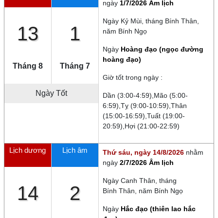
ngày
1/7/2026 Âm lịch
Ngày
Kỷ Mùi
, tháng
Bính Thân
,
13
1
năm
Bính Ngọ
Ngày
Hoàng đạo (ngọc đường
hoàng đạo)
Tháng 8
Tháng 7
Giờ tốt trong ngày :
Ngày Tốt
Dần (3:00-4:59),Mão (5:00-
6:59),Tỵ (9:00-10:59),Thân
(15:00-16:59),Tuất (19:00-
20:59),Hợi (21:00-22:59)
Lịch dương
Lịch âm
Thứ sáu, ngày 14/8/2026
nhằm
ngày
2/7/2026 Âm lịch
Ngày
Canh Thân
, tháng
14
2
Bính Thân
, năm
Bính Ngọ
Ngày
Hắc đạo (thiên lao hắc