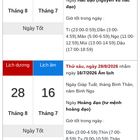
Ngày
Hắc đạo (nguyên vu hắc
đạo)
Tháng 8
Tháng 7
Giờ tốt trong ngày :
Ngày Tốt
Tí (23:00-0:59),Dần (3:00-
4:59),Mão (5:00-6:59),Ngọ (11:00-
12:59),Mùi (13:00-14:59),Dậu
(17:00-18:59)
Lịch dương
Lịch âm
Thứ sáu, ngày 28/8/2026
nhằm
ngày
16/7/2026 Âm lịch
Ngày
Giáp Tuất
, tháng
Bính Thân
,
28
16
năm
Bính Ngọ
Ngày
Hoàng đạo (tư mệnh
hoàng đạo)
Tháng 8
Tháng 7
Giờ tốt trong ngày :
Ngày Tốt
Dần (3:00-4:59),Thìn (7:00-
8:59),Tỵ (9:00-10:59),Thân