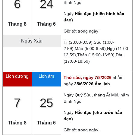
6
24
Bính Ngọ
Ngày
Hắc đạo (thiên hình hắc
đạo)
Tháng 8
Tháng 6
Giờ tốt trong ngày :
Ngày
Xấu
Tí (23:00-0:59),Sửu (1:00-
2:59),Mão (5:00-6:59),Ngọ (11:00-
12:59),Thân (15:00-16:59),Dậu
(17:00-18:59)
Lịch dương
Lịch âm
Thứ sáu, ngày 7/8/2026
nhằm
ngày
25/6/2026 Âm lịch
Ngày
Quý Sửu
, tháng
Ất Mùi
, năm
7
25
Bính Ngọ
Ngày
Hắc đạo (chu tước hắc
đạo)
Tháng 8
Tháng 6
Giờ tốt trong ngày :