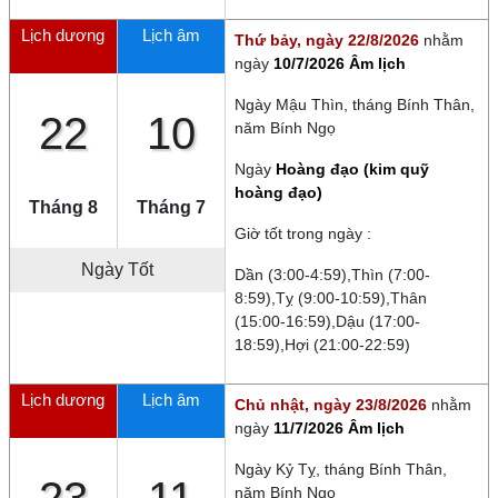
Lịch dương
Lịch âm
Thứ bảy, ngày 22/8/2026
nhằm
ngày
10/7/2026 Âm lịch
Ngày
Mậu Thìn
, tháng
Bính Thân
,
22
10
năm
Bính Ngọ
Ngày
Hoàng đạo (kim quỹ
hoàng đạo)
Tháng 8
Tháng 7
Giờ tốt trong ngày :
Ngày Tốt
Dần (3:00-4:59),Thìn (7:00-
8:59),Tỵ (9:00-10:59),Thân
(15:00-16:59),Dậu (17:00-
18:59),Hợi (21:00-22:59)
Lịch dương
Lịch âm
Chủ nhật, ngày 23/8/2026
nhằm
ngày
11/7/2026 Âm lịch
Ngày
Kỷ Tỵ
, tháng
Bính Thân
,
năm
Bính Ngọ