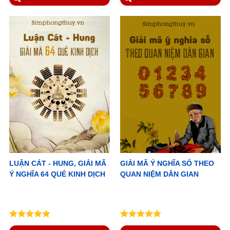
LUẬN CÁT - HUNG, GIẢI MÃ
GIẢI MÃ Ý NGHĨA SỐ THEO
Ý NGHĨA 64 QUẺ KINH DỊCH
QUAN NIỆM DÂN GIAN