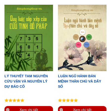
LÝ THUYẾT TAM NGUYÊN
LUẬN NGŨ HÀNH BẢN
CỬU VẬN VÀ NGUYÊN LÝ
MỆNH THÂN CHỦ VÀ DÃY
DỰ BÁO CỔ
SỐ
Xem chi tiết
Xem chi tiết