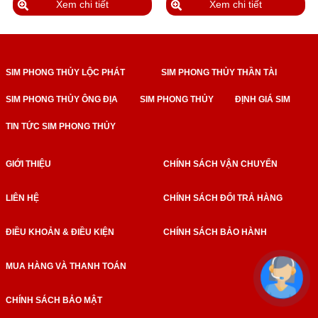
Xem chi tiết
Xem chi tiết
SIM PHONG THỦY LỘC PHÁT
SIM PHONG THỦY THẦN TÀI
SIM PHONG THỦY ÔNG ĐỊA
SIM PHONG THỦY
ĐỊNH GIÁ SIM
TIN TỨC SIM PHONG THỦY
GIỚI THIỆU
CHÍNH SÁCH VẬN CHUYỂN
LIÊN HỆ
CHÍNH SÁCH ĐỔI TRẢ HÀNG
ĐIỀU KHOẢN & ĐIỀU KIỆN
CHÍNH SÁCH BẢO HÀNH
MUA HÀNG VÀ THANH TOÁN
CHÍNH SÁCH BẢO MẬT