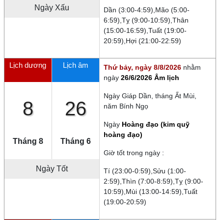
Ngày
Xấu
Dần (3:00-4:59),Mão (5:00-
6:59),Tỵ (9:00-10:59),Thân
(15:00-16:59),Tuất (19:00-
20:59),Hợi (21:00-22:59)
Lịch dương
Lịch âm
Thứ bảy, ngày 8/8/2026
nhằm
ngày
26/6/2026 Âm lịch
Ngày
Giáp Dần
, tháng
Ất Mùi
,
8
26
năm
Bính Ngọ
Ngày
Hoàng đạo (kim quỹ
hoàng đạo)
Tháng 8
Tháng 6
Giờ tốt trong ngày :
Ngày Tốt
Tí (23:00-0:59),Sửu (1:00-
2:59),Thìn (7:00-8:59),Tỵ (9:00-
10:59),Mùi (13:00-14:59),Tuất
(19:00-20:59)