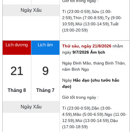
Giờ tốt trong ngày :
Ngày
Xấu
Tí (23:00-0:59),Sửu (1:00-
2:59),Thìn (7:00-8:59),Tỵ (9:00-
10:59),Mùi (13:00-14:59),Tuất
(19:00-20:59)
Lịch dương
Lịch âm
Thứ sáu, ngày 21/8/2026
nhằm
ngày
9/7/2026 Âm lịch
Ngày
Đinh Mão
, tháng
Bính Thân
,
21
9
năm
Bính Ngọ
Ngày
Hắc đạo (chu tước hắc
đạo)
Tháng 8
Tháng 7
Giờ tốt trong ngày :
Ngày
Xấu
Tí (23:00-0:59),Dần (3:00-
4:59),Mão (5:00-6:59),Ngọ (11:00-
12:59),Mùi (13:00-14:59),Dậu
(17:00-18:59)