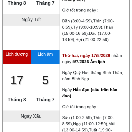
Tháng 8
Tháng 7
Giờ tốt trong ngày :
Ngày Tốt
Dần (3:00-4:59),Thìn (7:00-
8:59),Tỵ (9:00-10:59),Thân
(15:00-16:59),Dậu (17:00-
18:59),Hợi (21:00-22:59)
Lịch dương
Lịch âm
Thứ hai, ngày 17/8/2026
nhằm
ngày
5/7/2026 Âm lịch
Ngày
Quý Hợi
, tháng
Bính Thân
,
17
5
năm
Bính Ngọ
Ngày
Hắc đạo (câu trần hắc
đạo)
Tháng 8
Tháng 7
Giờ tốt trong ngày :
Ngày
Xấu
Sửu (1:00-2:59),Thìn (7:00-
8:59),Ngọ (11:00-12:59),Mùi
(13:00-14:59),Tuất (19:00-