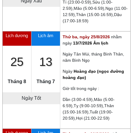
Ngày
Xấu
Tí (23:00-0:59),Sửu (1:00-
2:59),Mão (5:00-6:59),Ngọ (11:00-
12:59),Thân (15:00-16:59),Dậu
(17:00-18:59)
Lịch dương
Lịch âm
Thứ ba, ngày 25/8/2026
nhằm
ngày
13/7/2026 Âm lịch
Ngày
Tân Mùi
, tháng
Bính Thân
,
25
13
năm
Bính Ngọ
Ngày
Hoàng đạo (ngọc đường
hoàng đạo)
Tháng 8
Tháng 7
Giờ tốt trong ngày :
Ngày Tốt
Dần (3:00-4:59),Mão (5:00-
6:59),Tỵ (9:00-10:59),Thân
(15:00-16:59),Tuất (19:00-
20:59),Hợi (21:00-22:59)
Lịch dương
Lịch âm