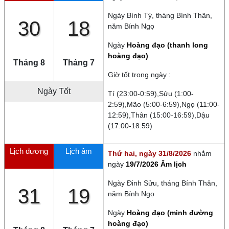
Ngày
Bính Tý
, tháng
Bính Thân
,
30
18
năm
Bính Ngọ
Ngày
Hoàng đạo (thanh long
hoàng đạo)
Tháng 8
Tháng 7
Giờ tốt trong ngày :
Ngày Tốt
Tí (23:00-0:59),Sửu (1:00-
2:59),Mão (5:00-6:59),Ngọ (11:00-
12:59),Thân (15:00-16:59),Dậu
(17:00-18:59)
Lịch dương
Lịch âm
Thứ hai, ngày 31/8/2026
nhằm
ngày
19/7/2026 Âm lịch
Ngày
Đinh Sửu
, tháng
Bính Thân
,
31
19
năm
Bính Ngọ
Ngày
Hoàng đạo (minh đường
hoàng đạo)