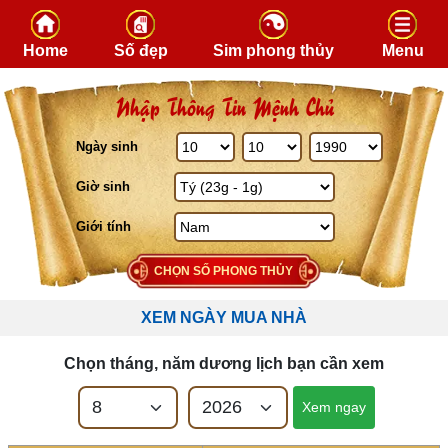
Skip to content
Home
Số đẹp
Sim phong thủy
Menu
Nhập Thông Tin Mệnh Chủ
Ngày sinh
Giờ sinh
Giới tính
CHỌN SỐ PHONG THỦY
XEM NGÀY MUA NHÀ
Chọn tháng, năm dương lịch bạn cần xem
Xem ngay