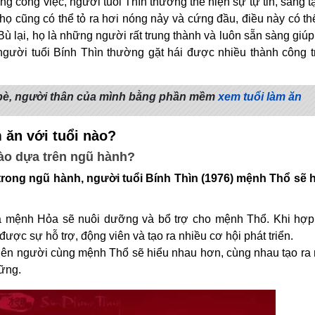
g công việc, người tuổi Thìn thường thể hiện sự tự tin, sáng t
 họ cũng có thể tỏ ra hơi nóng nảy và cứng đầu, điều này có th
Bù lại, họ là những người rất trung thành và luôn sẵn sàng giú
gười tuổi Bính Thìn thường gặt hái được nhiều thành công t
 bè, người thân của mình bằng phần mềm
xem tuổi làm ăn
 ăn với tuổi nào?
nào dựa trên ngũ hành?
trong ngũ hành, người tuổi Bính Thìn (1976) mệnh Thổ sẽ 
à mệnh Hỏa sẽ nuôi dưỡng và bổ trợ cho mệnh Thổ. Khi hợp 
ợc sự hỗ trợ, động viên và tạo ra nhiều cơ hội phát triển.
n người cùng mệnh Thổ sẽ hiểu nhau hơn, cùng nhau tạo ra 
vững.