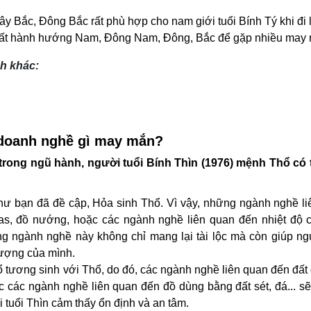
 Bắc, Đông Bắc rất phù hợp cho nam giới tuổi Bính Tý khi đi 
xuất hành hướng Nam, Đông Nam, Đông, Bắc để gặp nhiều may
h khác:
h doanh nghề gì may mắn?
trong ngũ hành, người tuổi Bính Thìn (1976) mệnh Thổ có 
ư bạn đã đề cập, Hỏa sinh Thổ. Vì vậy, những ngành nghề li
as, đồ nướng, hoặc các ngành nghề liên quan đến nhiệt độ 
ng ngành nghề này không chỉ mang lại tài lộc mà còn giúp ng
lượng của mình.
 tương sinh với Thổ, do đó, các ngành nghề liên quan đến đất
 các ngành nghề liên quan đến đồ dùng bằng đất sét, đá... sẽ
tuổi Thìn cảm thấy ổn định và an tâm.