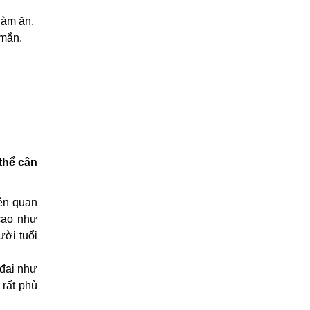
làm ăn.
 mắn.
thể cân
ên quan
cao như
ười tuổi
 đai như
 rất phù