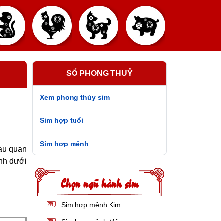
SỐ PHONG THUỶ
Xem phong thủy sim
Sim hợp tuổi
Sim hợp mệnh
sau quan
nh dưới
Chọn ngũ hành sim
Sim hợp mệnh Kim