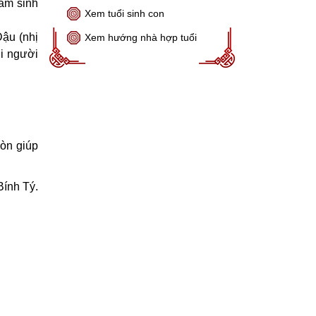
ăm sinh
Xem tuổi sinh con
Dậu (nhị
Xem hướng nhà hợp tuổi
ới người
còn giúp
Bính Tý.