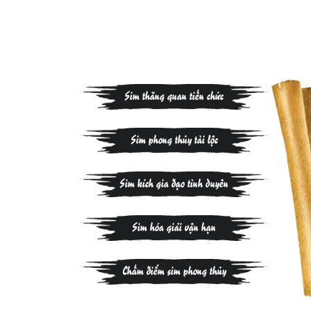
Sim thăng quan tiến chức
Sim phong thủy tài lộc
Sim kích gia đạo tình duyên
Sim hóa giải vận hạn
Chấm điểm sim phong thủy