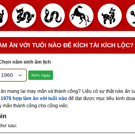
ÀM ĂN VỚI TUỔI NÀO ĐỂ KÍCH TÀI KÍCH LỘC?
Chọn năm sinh âm lịch
Xem ngay
 ăn mang lại may mắn và thành công? Liệu có sự thật nào ẩn 
1976 hợp làm ăn với tuổi nào
để đạt được mục tiêu kinh doa
y mắn thành công cho công việc.
hìn
như sau: