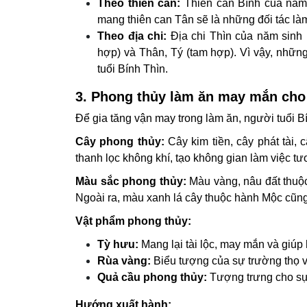
Theo thiên can:
Thiên can Bính của năm 
mang thiên can Tân sẽ là những đối tác làm
Theo địa chi:
Địa chi Thìn của năm sinh 
hợp) và Thân, Tý (tam hợp). Vì vậy, nhữn
tuổi Bính Thìn.
3. Phong thủy làm ăn may mắn cho 
Để gia tăng vận may trong làm ăn, người tuổi B
Cây phong thủy:
Cây kim tiền, cây phát tài,
thanh lọc không khí, tạo không gian làm việc tư
Màu sắc phong thủy:
Màu vàng, nâu đất thuộc
Ngoài ra, màu xanh lá cây thuộc hành Mộc cũng r
Vật phẩm phong thủy:
Tỳ hưu:
Mang lại tài lộc, may mắn và giúp h
Rùa vàng:
Biểu tượng của sự trường thọ và
Quả cầu phong thủy:
Tượng trưng cho sự v
Hướng xuất hành: