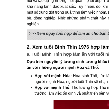
hội và tạo dựng những mối quan hệ tốt đẹp. Tron
khả năng lãnh đạo xuất sắc. Tuy nhiên, đôi khi
một số xung đột trong quá trình làm việc nhóm. 
bè, đồng nghiệp. Nhờ những phẩm chất này, n
nghiệp.
>>> Xem ngay tuổi hợp để làm ăn cho bạn
2.
Xem tuổi Bính Thìn 1976 hợp làm
a. Tuổi Bính Thìn hợp làm ăn với tuổi 
Dựa trên nguyên lý tương sinh tương khắc 
ăn với những người mệnh Hỏa và Thổ.
Hợp với mệnh Hỏa:
Hỏa sinh Thổ, tức l
người mệnh Hỏa, người tuổi Thìn sẽ nhận đư
Hợp với mệnh Thổ:
Thổ tương hợp Thổ nê
trường làm việc ổn định và phát triển bền 