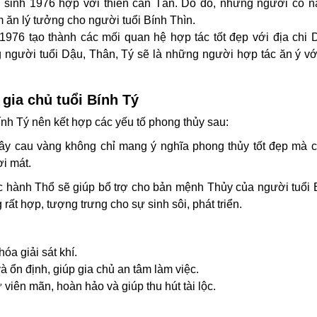
sinh 1976 hợp với thiên can Tân. Do đó, những người có n
 ăn lý tưởng cho người tuổi Bính Thìn.
1976 tạo thành các mối quan hệ hợp tác tốt đẹp với địa chi 
g người tuổi Dậu, Thân, Tý sẽ là những người hợp tác ăn ý v
gia chủ tuổi Bính Tý
ính Tý nên kết hợp các yếu tố phong thủy sau:
 cây cau vàng không chỉ mang ý nghĩa phong thủy tốt đẹp mà 
ơi mát.
 hành Thổ sẽ giúp bổ trợ cho bản mệnh Thủy của người tuổi 
ất hợp, tượng trưng cho sự sinh sôi, phát triển.
óa giải sát khí.
 ổn định, giúp gia chủ an tâm làm việc.
iên mãn, hoàn hảo và giúp thu hút tài lộc.