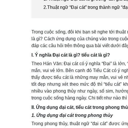
2.Thuật ngữ “Đại cát” trong thành ngữ “đại 
Trong cuộc sống, đôi khi bạn sẽ nghe tới thuật 
là gì? Cách ứng dụng của chúng vào trong cuộ
đáp các câu hỏi trên thông qua bài viết dưới đâ
I. Ý nghĩa Đại cát là gì? tiểu cát là gì?
Theo Hán Văn: Đại cát có ý nghĩa “Đại” là lớn,
mắn, vui vẻ lớn. Bên cạnh đó Tiểu Cát có ý ng
thấy được tiểu cát là những may mắn, vui vẻ n
tốt đẹp nhưng xét theo mức độ thì “tiểu cát” 
nhiều vào phong thủy như ngày, số sim, hướn
trong cuộc sống hàng ngày. Chi tiết như nào thì
II. Ứng dụng đại cát, tiểu cát trong phong t
1. Ứng dụng đại cát trong phong thủy
Trong phong thủy, thuật ngữ “đại cát” được ứ