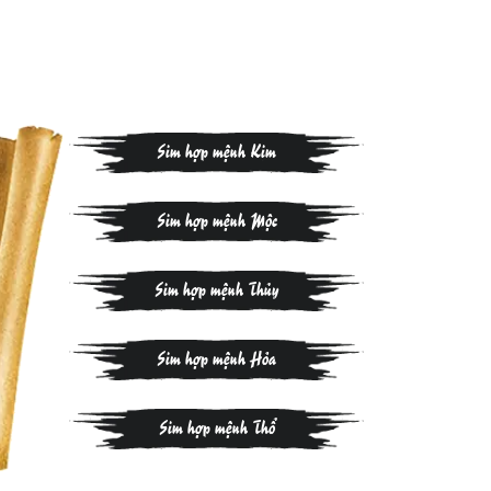
Sim hợp mệnh Kim
Sim hợp mệnh Mộc
Sim hợp mệnh Thủy
Sim hợp mệnh Hỏa
Sim hợp mệnh Thổ