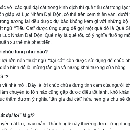
c với các quẻ đại cát trong kinh dịch thì quẻ tiểu cát trong lạc 
độn giáp và Lục Nhâm Đại Độn, có thể trên xem thiên văn, dưới
ệc trong tương lai đều được dự báo không kém gì với những b
t ngữ “Tiểu Cát” được ứng dụng để gọi một quẻ đó là Quẻ Si
ong Lục Nhâm Đại Độn. Quẻ này là quẻ tốt, có ý nghĩa “lưỡng m
uận xu thế mà phát triển.
lời chúc tụng như nào?
 lợi lớn nên thuật ngữ “đại cát” còn được sử dụng để chúc p
 điển hình đó là: mừng tân gia và mừng khai trương cửa hàng
át”?
ủ về nhà mới. Đây là lời chúc chứa đựng tình cảm của người tớ
làm chuyện to lớn nào cũng gặp được điều tốt lành, khó khăn
úc thắm đượm ý nghĩa “tân gia đại cát” hứa hẹn gia chủ sẽ đ
t đại lợi” là gì?
 chuyện cát lợi, may mắn. Thành ngữ này thường được ứng dụn