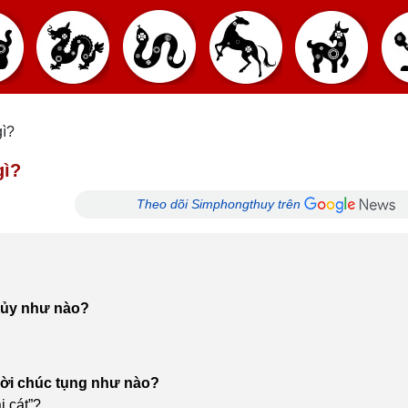
gì?
gì?
Theo dõi Simphongthuy trên
thủy như nào?
 lời chúc tụng như nào?
i cát”?