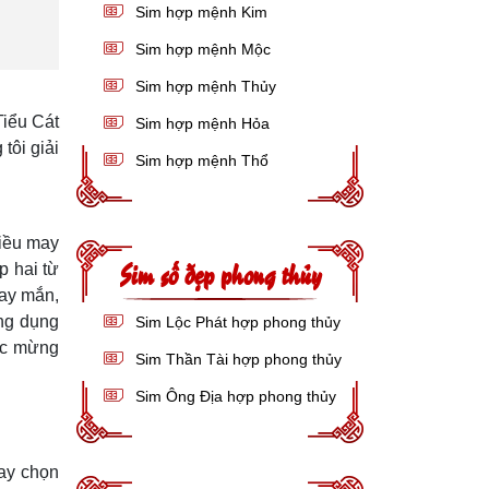
Sim hợp mệnh Kim
Sim hợp mệnh Mộc
Sim hợp mệnh Thủy
iểu Cát
Sim hợp mệnh Hỏa
tôi giải
Sim hợp mệnh Thổ
điều may
Sim số đẹp phong thủy
p hai từ
may mắn,
ứng dụng
Sim Lộc Phát hợp phong thủy
úc mừng
Sim Thần Tài hợp phong thủy
Sim Ông Địa hợp phong thủy
hay chọn