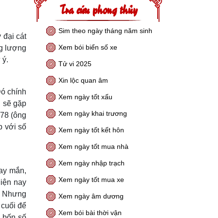
Tra cứu phong thủy
Sim theo ngày tháng năm sinh
 đại cát
Xem bói biển số xe
ng lượng
 ý.
Tử vi 2025
Xin lộc quan âm
Đó chính
Xem ngày tốt xấu
ủ sẽ gặp
Xem ngày khai trương
 78 (ông
p với số
Xem ngày tốt kết hôn
Xem ngày tốt mua nhà
Xem ngày nhập trạch
may mắn,
Xem ngày tốt mua xe
hiện nay
y. Nhưng
Xem ngày âm dương
 cuối để
Xem bói bài thời vận
, bốn số