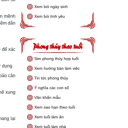
Xem bói ngày sinh
bản mệnh
Xem bói tình yêu
niệm dân
Phong thủy theo tuổi
i để xác
Sim phong thủy hợp tuổi
ử dụng
Xem hướng bàn làm việc
 bảo cân
Tin tức phong thủy
Ý nghĩa các con số
 hệ xung
Văn khấn mẫu
Xem sao hạn theo tuổi
Xem tuổi làm ăn
ang lại
Xem tuổi làm nhà