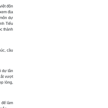
việt độn
 xem địa
ộ môn dự
nh Tiểu
ộc thành
húc, cầu
i dự tân
 ắt vượt
ẹp lòng,
g để làm