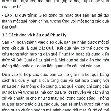
được tính dựa trên mặt đồng xu (ngửa hoặc úp) hoặc vị trí
của quẻ bói.
- Lặp lại quy trình
: Gieo đồng xu hoặc que sáu lần để tạo
thành một quẻ hoàn chỉnh, tương ứng với một trong các quẻ
Bát Quái.
3.3 Cách đọc và hiểu quẻ Phục Hy
Sau khi hoàn thành việc gieo quẻ, bạn sẽ nhận được một tổ
hợp kết quả là quẻ Bát Quái. Kết quả này có thể được tra
cứu trong sách hướng dẫn quẻ Phục Hy, hoặc sử dụng kiến
thức về Bát Quái để tự giải mã. Mỗi quẻ sẽ đại diện cho một
thông điệp hoặc dự đoán liên quan đến câu hỏi của bạn.
Dựa vào tổ hợp các quẻ, bạn có thể giải mã kết quả bằng
cách tra cứu ý nghĩa của từng quẻ và kết hợp chúng với
nhau để hiểu thông điệp chung. Các quẻ không chỉ cung cấp
dự đoán về tương lai mà còn đưa ra lời khuyên về cách ứng
xử và chuẩn bị cho những thay đổi trong cuộc sống. Thông
qua sự tương tác giữa các quẻ, bạn sẽ nhận được cái nhìn
tổng quan về tình huống mà mình đang đối mặt, từ đó có thể