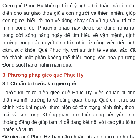
Gieo quẻ Phục Hy không chỉ có ý nghĩa bói toán mà còn đại
diện cho sự giao thoa giữa con người và thiên nhiên, giúp
con người hiểu rõ hơn về dòng chảy của vũ trụ và vị trí của
mình trong đó. Phương pháp này được sử dụng rộng rãi
trong đời sống hàng ngày để tìm hiểu về vận mệnh, định
hướng trong các quyết định lớn nhỏ, từ công việc đến tình
cảm, sức khỏe. Quẻ Phục Hy, với sự tinh tế và sâu sắc, đã
trở thành một phần không thể thiếu trong văn hóa phương
Đông suốt hàng nghìn năm qua.
3. Phương pháp gieo quẻ Phục Hy
3.1 Chuẩn bị trước khi gieo quẻ
Trước khi thực hiện gieo quẻ Phục Hy, việc chuẩn bị tinh
thần và môi trường là vô cùng quan trọng. Quẻ chỉ thực sự
chính xác khi người thực hiện có tâm trạng bình tĩnh, thoải
mái và tập trung. Không gian thực hiện cũng nên yên tĩnh,
thoáng đãng để giúp tâm trí dễ dàng kết nối với các yếu tố tự
nhiên và vũ trụ.
Để gieo quẻ Phục Hy, bạn cần chuẩn bị các dụng cụ như ba