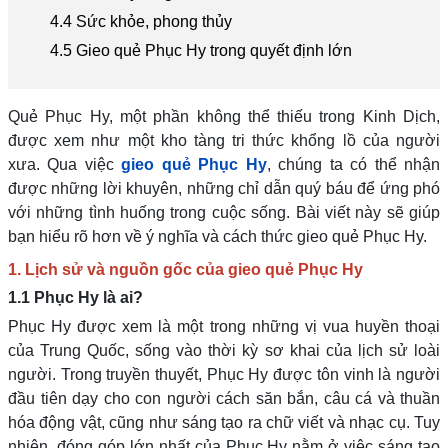
4.4 Sức khỏe, phong thủy
4.5 Gieo quẻ Phục Hy trong quyết định lớn
Quẻ Phục Hy, một phần không thể thiếu trong Kinh Dịch,
được xem như một kho tàng tri thức khổng lồ của người
xưa. Qua việc
gieo quẻ Phục Hy
, chúng ta có thể nhận
được những lời khuyên, những chỉ dẫn quý báu để ứng phó
với những tình huống trong cuộc sống. Bài viết này sẽ giúp
bạn hiểu rõ hơn về ý nghĩa và cách thức gieo quẻ Phục Hy.
1. Lịch sử và nguồn gốc của gieo quẻ Phục Hy
1.1 Phục Hy là ai?
Phục Hy được xem là một trong những vị vua huyền thoại
của Trung Quốc, sống vào thời kỳ sơ khai của lịch sử loài
người. Trong truyền thuyết, Phục Hy được tôn vinh là người
đầu tiên dạy cho con người cách săn bắn, câu cá và thuần
hóa động vật, cũng như sáng tạo ra chữ viết và nhạc cụ. Tuy
nhiên, đóng góp lớn nhất của Phục Hy nằm ở việc sáng tạo