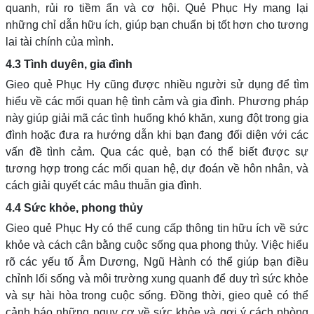
quanh, rủi ro tiềm ẩn và cơ hội. Quẻ Phục Hy mang lại
những chỉ dẫn hữu ích, giúp bạn chuẩn bị tốt hơn cho tương
lai tài chính của mình.
4.3 Tình duyên, gia đình
Gieo quẻ Phục Hy cũng được nhiều người sử dụng để tìm
hiểu về các mối quan hệ tình cảm và gia đình. Phương pháp
này giúp giải mã các tình huống khó khăn, xung đột trong gia
đình hoặc đưa ra hướng dẫn khi bạn đang đối diện với các
vấn đề tình cảm. Qua các quẻ, bạn có thể biết được sự
tương hợp trong các mối quan hệ, dự đoán về hôn nhân, và
cách giải quyết các mâu thuẫn gia đình.
4.4 Sức khỏe, phong thủy
Gieo quẻ Phục Hy có thể cung cấp thông tin hữu ích về sức
khỏe và cách cân bằng cuộc sống qua phong thủy. Việc hiểu
rõ các yếu tố Âm Dương, Ngũ Hành có thể giúp bạn điều
chỉnh lối sống và môi trường xung quanh để duy trì sức khỏe
và sự hài hòa trong cuộc sống. Đồng thời, gieo quẻ có thể
cảnh báo những nguy cơ về sức khỏe và gợi ý cách phòng