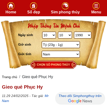
Skip to content
Home
Số đẹp
Sim phong thủy
Menu
Nhập Thông Tin Mệnh Chủ
Ngày sinh
Giờ sinh
Giới tính
CHỌN SỐ PHONG THỦY
Gieo quẻ Phục Hy
Trang chủ
Gieo quẻ Phục Hy
11:29 24/02/2025 - Tác giả:
Mr
Theo dõi Simphongthuy trên
Nam