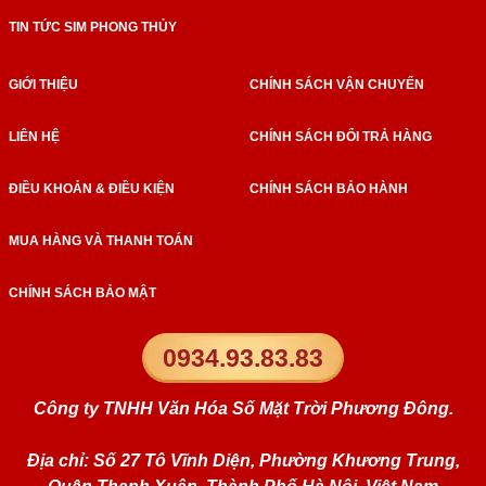
TIN TỨC SIM PHONG THỦY
GIỚI THIỆU
CHÍNH SÁCH VẬN CHUYỂN
LIÊN HỆ
CHÍNH SÁCH ĐỔI TRẢ HÀNG
ĐIỀU KHOẢN & ĐIỀU KIỆN
CHÍNH SÁCH BẢO HÀNH
MUA HÀNG VÀ THANH TOÁN
CHÍNH SÁCH BẢO MẬT
0934.93.83.83
Công ty TNHH Văn Hóa Số Mặt Trời Phương Đông.
Địa chỉ: Số 27 Tô Vĩnh Diện, Phường Khương Trung,