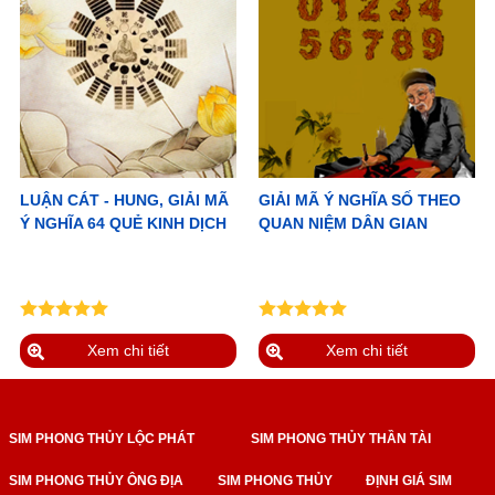
LUẬN CÁT - HUNG, GIẢI MÃ
GIẢI MÃ Ý NGHĨA SỐ THEO
Ý NGHĨA 64 QUẺ KINH DỊCH
QUAN NIỆM DÂN GIAN
Xem chi tiết
Xem chi tiết
SIM PHONG THỦY LỘC PHÁT
SIM PHONG THỦY THẦN TÀI
SIM PHONG THỦY ÔNG ĐỊA
SIM PHONG THỦY
ĐỊNH GIÁ SIM