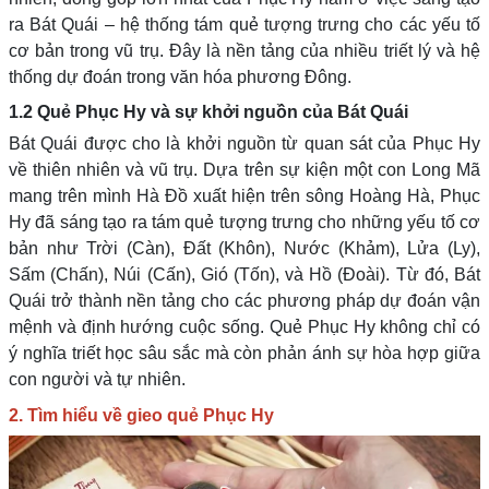
ra Bát Quái – hệ thống tám quẻ tượng trưng cho các yếu tố
cơ bản trong vũ trụ. Đây là nền tảng của nhiều triết lý và hệ
thống dự đoán trong văn hóa phương Đông.
1.2 Quẻ Phục Hy và sự khởi nguồn của Bát Quái
Bát Quái được cho là khởi nguồn từ quan sát của Phục Hy
về thiên nhiên và vũ trụ. Dựa trên sự kiện một con Long Mã
mang trên mình Hà Đồ xuất hiện trên sông Hoàng Hà, Phục
Hy đã sáng tạo ra tám quẻ tượng trưng cho những yếu tố cơ
bản như Trời (Càn), Đất (Khôn), Nước (Khảm), Lửa (Ly),
Sấm (Chấn), Núi (Cấn), Gió (Tốn), và Hồ (Đoài). Từ đó, Bát
Quái trở thành nền tảng cho các phương pháp dự đoán vận
mệnh và định hướng cuộc sống. Quẻ Phục Hy không chỉ có
ý nghĩa triết học sâu sắc mà còn phản ánh sự hòa hợp giữa
con người và tự nhiên.
2. Tìm hiểu về gieo quẻ Phục Hy