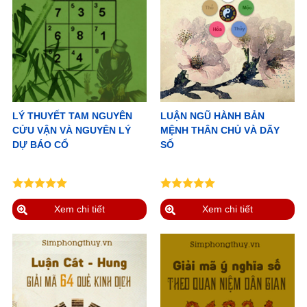
LÝ THUYẾT TAM NGUYÊN
LUẬN NGŨ HÀNH BẢN
CỬU VẬN VÀ NGUYÊN LÝ
MỆNH THÂN CHỦ VÀ DÃY
DỰ BÁO CỔ
SỐ
Xem chi tiết
Xem chi tiết