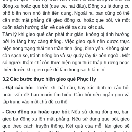
đồng xu hoặc que bói (que tre, hạt đậu). Đồng xu là dụng cụ
phổ biến hơn nhờ tính tiện dụng. Ngoài ra, bạn cũng có thể
cần một mặt phẳng để gieo đồng xu hoặc que bói, và một
cuốn sách hướng dẫn về quẻ để tra cứu kết quả.
Tâm lý khi gieo quẻ cần phải thư giãn, không bị ảnh hưởng
bởi lo lắng hay căng thẳng. Việc gieo quẻ nên được thực
hiện trong trạng thái tinh thần tĩnh lặng, bình yên. Không gian
cần sạch sẽ, tránh tiếng ồn và sự quấy rầy từ bên ngoài. Một
số người thậm chí còn thực hiện nghi thức thắp hương hoặc
thiền trước khi gieo quẻ để làm trong sạch tâm trí.
3.2 Các bước thực hiện gieo quẻ Phục Hy
- Đặt câu hỏi
: Trước khi bắt đầu, hãy xác định rõ câu hỏi
hoặc vấn đề bạn muốn tìm hiểu. Câu hỏi nên ngắn gọn và
tập trung vào một chủ đề cụ thể.
- Gieo đồng xu hoặc que bói
: Nếu sử dụng đồng xu, bạn
gieo ba đồng xu lên mặt phẳng. Nếu sử dụng que bói, gieo
que theo cách truyền thống. Kết quả của mỗi lần gieo sẽ