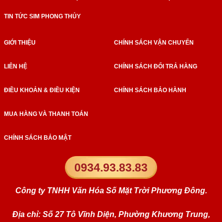
TIN TỨC SIM PHONG THỦY
GIỚI THIỆU
CHÍNH SÁCH VẬN CHUYỂN
LIÊN HỆ
CHÍNH SÁCH ĐỔI TRẢ HÀNG
ĐIỀU KHOẢN & ĐIỀU KIỆN
CHÍNH SÁCH BẢO HÀNH
MUA HÀNG VÀ THANH TOÁN
CHÍNH SÁCH BẢO MẬT
0934.93.83.83
Công ty TNHH Văn Hóa Số Mặt Trời Phương Đông.
Địa chỉ: Số 27 Tô Vĩnh Diện, Phường Khương Trung,