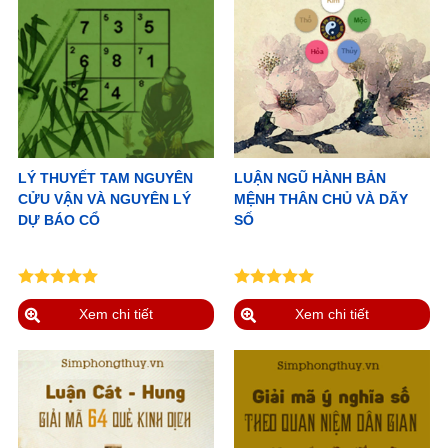
LÝ THUYẾT TAM NGUYÊN
LUẬN NGŨ HÀNH BẢN
CỬU VẬN VÀ NGUYÊN LÝ
MỆNH THÂN CHỦ VÀ DÃY
DỰ BÁO CỔ
SỐ
Xem chi tiết
Xem chi tiết