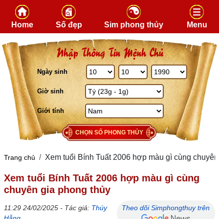
Skip to content
Home
Số đẹp
Sim phong thủy
Menu
Nhập Thông Tin Mệnh Chủ
Ngày sinh
Giờ sinh
Giới tính
CHỌN SỐ PHONG THỦY
Xem tuổi Bính Tuất 2006 hợp màu gì cùng chuyên
Trang chủ
Xem tuổi Bính Tuất 2006 hợp màu gì cùng
chuyên gia phong thủy
11:29 24/02/2025 - Tác giả:
Thúy
Theo dõi Simphongthuy trên
Hằng