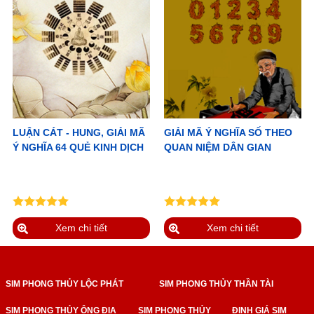
LUẬN CÁT - HUNG, GIẢI MÃ
GIẢI MÃ Ý NGHĨA SỐ THEO
Ý NGHĨA 64 QUẺ KINH DỊCH
QUAN NIỆM DÂN GIAN
Xem chi tiết
Xem chi tiết
SIM PHONG THỦY LỘC PHÁT
SIM PHONG THỦY THẦN TÀI
SIM PHONG THỦY ÔNG ĐỊA
SIM PHONG THỦY
ĐỊNH GIÁ SIM