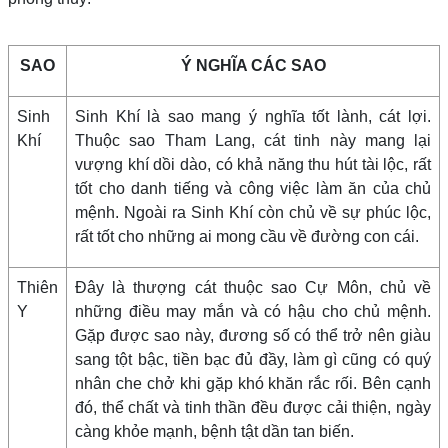
SAO
Ý NGHĨA CÁC SAO
Sinh
Sinh Khí là sao mang ý nghĩa tốt lành, cát lợi.
Khí
Thuộc sao Tham Lang, cát tinh này mang lại
vượng khí dồi dào, có khả năng thu hút tài lộc, rất
tốt cho danh tiếng và công việc làm ăn của chủ
mệnh. Ngoài ra Sinh Khí còn chủ về sự phúc lộc,
rất tốt cho những ai mong cầu về đường con cái.
Thiên
Đây là thượng cát thuộc sao Cự Môn, chủ về
Y
những điều may mắn và có hậu cho chủ mệnh.
Gặp được sao này, đương số có thể trở nên giàu
sang tột bậc, tiền bạc đủ đầy, làm gì cũng có quý
nhân che chở khi gặp khó khăn rắc rối. Bên cạnh
đó, thể chất và tinh thần đều được cải thiện, ngày
càng khỏe mạnh, bệnh tật dần tan biến.