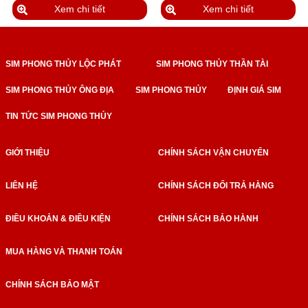
Xem chi tiết
Xem chi tiết
SIM PHONG THỦY LỘC PHÁT
SIM PHONG THỦY THẦN TÀI
SIM PHONG THỦY ÔNG ĐỊA
SIM PHONG THỦY
ĐỊNH GIÁ SIM
TIN TỨC SIM PHONG THỦY
GIỚI THIỆU
CHÍNH SÁCH VẬN CHUYỂN
LIÊN HỆ
CHÍNH SÁCH ĐỔI TRẢ HÀNG
ĐIỀU KHOẢN & ĐIỀU KIỆN
CHÍNH SÁCH BẢO HÀNH
MUA HÀNG VÀ THANH TOÁN
CHÍNH SÁCH BẢO MẬT