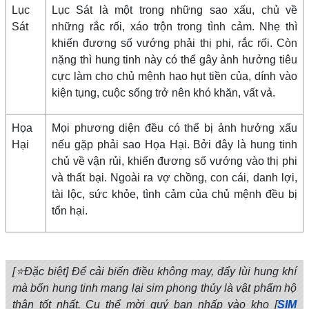
Lục
Lục Sát là một trong những sao xấu, chủ về
Sát
những rắc rối, xáo trộn trong tình cảm. Nhẹ thì
khiến đương số vướng phải thị phi, rắc rối. Còn
nặng thì hung tinh này có thể gây ảnh hưởng tiêu
cực làm cho chủ mệnh hao hụt tiền của, dính vào
kiện tụng, cuộc sống trở nên khó khăn, vất vả.
Họa
Mọi phương diện đều có thể bị ảnh hưởng xấu
Hại
nếu gặp phải sao Họa Hại. Bởi đây là hung tinh
chủ về vận rủi, khiến đương số vướng vào thị phi
và thất bại. Ngoài ra vợ chồng, con cái, danh lợi,
tài lộc, sức khỏe, tình cảm của chủ mệnh đều bị
tổn hại.
[⭐Đặc biệt] Để cải biến điều không may, đẩy lùi hung khí
mà bốn hung tinh mang lại sim phong thủy là vật phẩm hộ
thân tốt nhất. Cụ thể mời quý bạn nhấp vào kho [
SIM