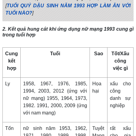
[
TUỔI QUÝ DẬU SINH NĂM 1993 HỢP LÀM ĂN VỚI
TUỔI NÀO?
]
2. Kết quả hung cát khi ứng dụng nữ mạng 1993 cung gì
trong tuổi hợp
Cung
Tuổi
Sao
Tốt/Xấu
kết
công
hợp
việc gì
Ly
1958, 1967, 1976, 1985,
Họa
xấu cho
1994, 2003, 2012 (ứng với
hại
công
nữ mạng) 1955, 1964, 1973,
danh sự
1982. 1991, 2000, 2009 (ứng
nghiệp
với nam mạng)
Tốn
nữ sinh năm 1953, 1962,
Tuyệt
rất xấu
1971, 1980, 1989, 1998,
Mạng
cho gia