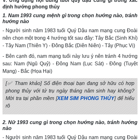
V. Ứng dụng nội dung tuổi quý dậu cung gì trong xác
định hướng phong thủy
1. Nam 1993 cung mệnh gì trong chọn hướng nào, tránh
hướng nào
- Người sinh năm 1983 tuổi Quý Dậu nam mạng cung Đoài
nên chọn một trong 4 hướng tốt sau đây: Tây Bắc (Sinh Khí)
- Tây Nam (Thiên Y) - Đông Bắc (Diên Niên) - Tây (Phục Vị)
- Bên cạnh đó, nam mạng tuổi này lưu ý nên tránh 4 hướng
sau: Nam (Ngũ Quỷ) - Đông Nam (Lục Sát) - Đông (Tuyệt
Mạng) - Bắc (Họa Hại)
[✅ Tham khảo] Số điện thoại bạn đang sở hữu có hợp
phong thủy với tứ trụ ngày tháng năm sinh hay không?
Mời tra tại phần mềm [
XEM SIM PHONG THỦY
] để hiểu
rõ
2. Nữ 1993 cung gì trong chọn hướng nào, tránh hướng
nào
- Người sinh năm 1983 tuổi Quý Dậu nam mạng cung Đoài