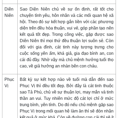
Diên
Sao Diện Niên chủ về sự ổn định, rất tốt cho
Niên
chuyện tình yêu, hôn nhân và các mối quan hệ xã
hội. Theo đó sự kết hợp gắn liền với các phương
diện trên đều hòa thuận, vui vẻ, góp phần tạo nên
kết quả tốt đẹp. Trong công việc, gặp được sao
Diên Niên thì mọi thứ đều thuận lợi suôn sẻ. Còn
đối với gia đình, cát tinh này tượng trưng cho
cuộc sống yên ấm, khá giả, gia đạo bình an, con
cái đủ đầy. Nhờ vậy mà chủ mệnh hưởng tuổi thọ
cao, về giả hưởng an nhàn bên con cháu.
Phục
Bất kỳ sự kết hợp nào về tuổi mà dẫn đến sao
Vị
Phục Vị thì đều tốt đẹp. Bởi đây là cát tinh thuộc
sao Tả Phù, chủ về sự thuận lợi, may mắn và tinh
thần an vui. Tuy nhiên mức độ cát lợi chỉ ở mức
trung bình, yên tính. Do đó nếu chủ mệnh gặp sao
Phục Vị trong mối quan hệ làm ăn thì sẽ đón nhận
kết quả ở mức khá. Còn về đường con cái thì sẽ ít