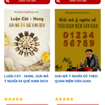
Xem chi tiết
Xem chi tiết
LUẬN CÁT - HUNG, GIẢI MÃ
GIẢI MÃ Ý NGHĨA SỐ THEO
Ý NGHĨA 64 QUẺ KINH DỊCH
QUAN NIỆM DÂN GIAN