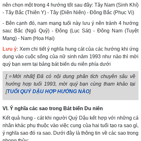
nên chọn một trong 4 hướng tốt sau đây: Tây Nam (Sinh Khí)
- Tây Bắc (Thiên Y) - Tây (Diên Niên) - Đông Bắc (Phục Vị)
- Bên cạnh đó, nam mạng tuổi này lưu ý nên tránh 4 hướng
sau: Bắc (Ngũ Quỷ) - Đông (Lục Sát) - Đông Nam (Tuyệt
Mạng) - Nam (Họa Hại)
Lưu ý
: Xem chi tiết ý nghĩa hung cát của các hướng khi ứng
dụng vào cuộc sống của nữ sinh năm 1993 như nào thì mời
quý bạn xem tại bảng bát biến du niên phía dưới
[⭐Mới nhất] Đã có nội dung phân tích chuyên sâu về
hướng hợp tuổi 1993, mời quý bạn cùng tham khảo tại
[
TUỔI QUÝ DẬU HỢP HƯỚNG NÀO
]
VI. Ý nghĩa các sao trong Bát biến Du niên
Kết quả hung - cát khi người Quý Dậu kết hợp với những cá
nhân khác phụ thuộc vào việc cung của hai tuổi tạo ra sao gì,
ý nghĩa sao đó ra sao. Dưới đây là thông tin về các sao trong
phong thủy: