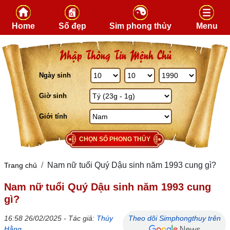
Skip to content
Home
Số đẹp
Sim phong thủy
Menu
Nhập Thông Tin Mệnh Chủ
Ngày sinh
Giờ sinh
Giới tính
CHỌN SỐ PHONG THỦY
Nam nữ tuổi Quý Dậu sinh năm 1993 cung gì?
Trang chủ
Nam nữ tuổi Quý Dậu sinh năm 1993 cung
gì?
16:58 26/02/2025 - Tác giả:
Thúy
Theo dõi Simphongthuy trên
Hằng