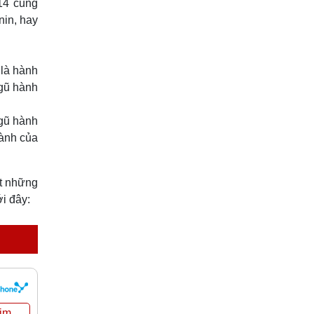
014 cũng
nin, hay
 là hành
ngũ hành
ngũ hành
hành của
ết những
i đây: