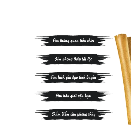
Sim thăng quan tiến chức
Sim phong thủy tài lộc
Sim kích gia đạo tình duyên
Sim hóa giải vận hạn
Chấm điểm sim phong thủy