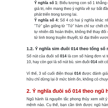
Ý nghĩa số 1:
Biểu tượng con số 1 khẳng đị
giá trị, nên mang theo ý nghĩa về sự bắt đ
phát triển trong tương lai.
Ý nghĩa số 4:
Số 4 có hai ý nghĩa khác n
"Tứ" gần giống từ "Tử" hàm chỉ sự chết ch
tự nhiên đã hoàn thiện, không thể thay đổi
tứ linh trong truyền thuyết, tứ đại thiên vươn
1.2. Ý nghĩa sim đuôi
014
theo tổng số 
Số nút của đuôi số
014
là con số hàng đơn vị t
10, hay còn gọi là số nút bù. sim đuôi
014
xét có
Vì thế, 3 số cuối điện thoại
014
được đánh giá 
hữu chỉ dừng lại ở mức bình ổn, không có chuyể
2. Ý nghĩa đuôi số 014 theo ngũ 
Ngũ hành là nguyên tắc phong thủy xem xét ý 
mệnh nào. Cụ thể, bạn cần tính được ngũ hà