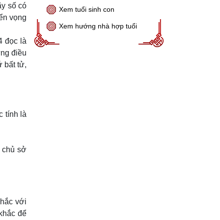
ãy số có
Xem tuổi sinh con
iển vọng
Xem hướng nhà hợp tuổi
4 đọc là
ững điều
 bất tử,
 tính là
a chủ sở
hắc với
 khắc để