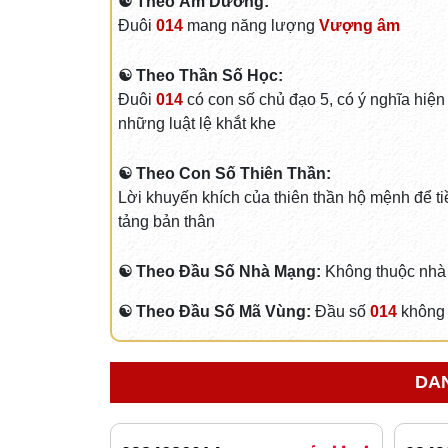
☯ Theo Âm Dương:
Đuôi
014
mang năng lượng
Vượng âm
☯ Theo Thần Số Học:
Đuôi
014
có con số chủ đạo 5, có ý nghĩa hiện
những luật lệ khắt khe
☯ Theo Con Số Thiên Thần:
Lời khuyến khích của thiên thần hộ mệnh để ti
tảng bản thân
☯ Theo Đầu Số Nhà Mạng:
Không thuộc nhà
☯ Theo Đầu Số Mã Vùng:
Đầu số
014
không 
DAN