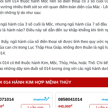
uôi sim 014 thuộc hành Mộc nên số điện thoại có 3 số cuối 
vướng nhiều thiết sót so với quan điểm toàn diện của Mác - Lê
với những lý do như sau:
, ngũ hành của 3 số cuối là Mộc, nhưng ngũ hành của 7 số đầu
i là hành nào? Điều này sẽ dẫn đến sự khập khiễng khi tính 
thấy, ngũ hành của số điện thoại sẽ được tính theo quy ước 
ủa can chi trong Lục Thập Hoa Giáp, không đơn thuần là ngũ 
014.
ôi 014 có thể thuộc hành Kim, Mộc, Thủy, Hỏa, hoặc Thổ. Chi ti
hảo những dãy sim đuôi số 014 tương ứng với các ngũ hành dướ
I 014 HÀNH KIM HỢP MỆNH THỦY
071014
0858041014
đ
đ
00
445,000