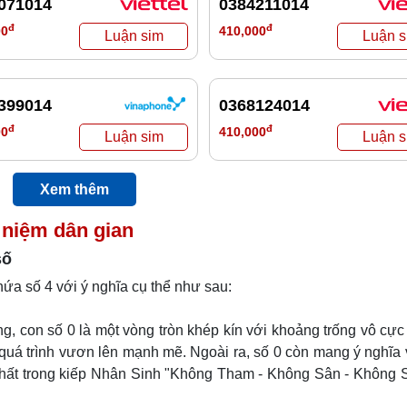
071014
0384211014
đ
đ
00
410,000
399014
0368124014
đ
đ
00
410,000
Xem thêm
 niệm dân gian
số
hứa số 4 với ý nghĩa cụ thể như sau:
 con số 0 là một vòng tròn khép kín với khoảng trống vô cực
uá trình vươn lên mạnh mẽ. Ngoài ra, số 0 còn mang ý nghĩa
hất trong kiếp Nhân Sinh "Không Tham - Không Sân - Không S