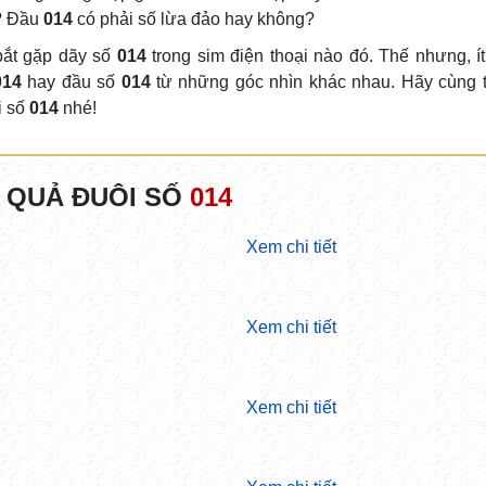
o? Đầu
014
có phải số lừa đảo hay không?
 bắt gặp dãy số
014
trong sim điện thoại nào đó. Thế nhưng, ít
014
hay đầu số
014
từ những góc nhìn khác nhau. Hãy cùng t
i số
014
nhé!
 QUẢ ĐUÔI SỐ
014
Xem chi tiết
Xem chi tiết
Xem chi tiết