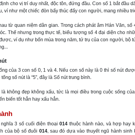
nh cho vị trí duy nhất, độc tôn, đứng đầu. Con số 1 bắt đầu d
ầu, ví như một chiếc đòn bẩy thúc đẩy con người, mang nhiều tr
hau từ quan niệm dân gian. Trong cách phát âm Hán Văn, số 
óc. Thế nhưng trong thực tế, biểu tượng số 4 đại diện cho nh
 được, ví dụ như bốn mùa trong năm, tứ trụ của con người, bộ tứ
g...
nút
ổng của 3 con số 0, 1 và 4. Nếu con số này là 0 thì số nút được
 tổng số nút là “5”, đây là Số nút trung bình.
là không đẹp không xấu, tức là mọi điều trong cuộc sống củ
n biến tốt hẳn hay xấu hẳn.
hành
nghĩa 3 số cuối điện thoại
014
thuộc hành nào, và hợp hay k
nh của bộ số đuôi
014
, sau đó dựa vào thuyết ngũ hành sinh