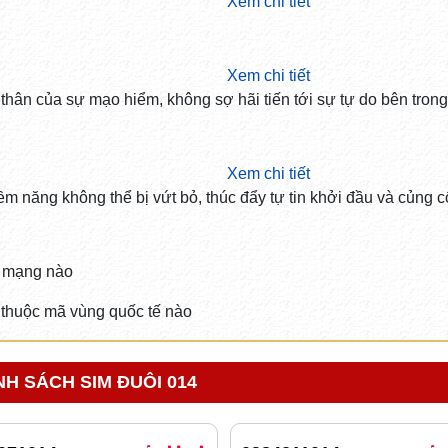
Xem chi tiết
Xem chi tiết
 thân của sự mạo hiểm, không sợ hãi tiến tới sự tự do bên trong
Xem chi tiết
ềm năng không thể bị vứt bỏ, thúc đẩy tự tin khởi đầu và củng 
 mạng nào
thuộc mã vùng quốc tế nào
H SÁCH SIM ĐUÔI 014