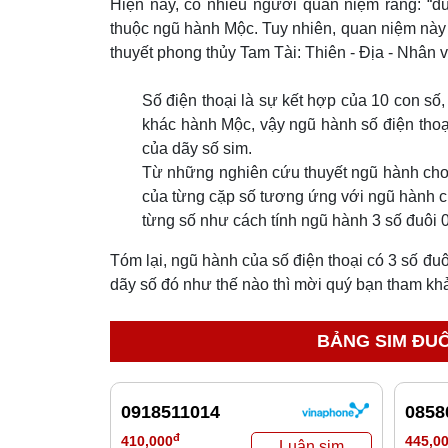
Hiện nay, có nhiều người quan niệm rằng: “đ
thuộc ngũ hành Mộc. Tuy nhiên, quan niệm này 
thuyết phong thủy Tam Tài: Thiên - Địa - Nhân 
Số điện thoại là sự kết hợp của 10 con số
khác hành Mộc, vậy ngũ hành số điện thoạ
của dãy số sim.
Từ những nghiên cứu thuyết ngũ hành cho 
của từng cặp số tương ứng với ngũ hành c
từng số như cách tính ngũ hành 3 số đuôi 
Tóm lại, ngũ hành của số điện thoại có 3 số đu
dãy số đó như thế nào thì mời quý bạn tham k
BẢNG SIM ĐUÔ
0918511014
0858
đ
410,000
445,0