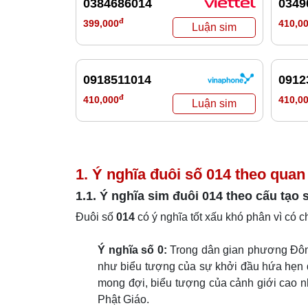
0384686014
0349
đ
399,000
410,0
0918511014
0912
đ
410,000
410,0
1. Ý nghĩa đuôi số
014
theo quan
1.1. Ý nghĩa sim đuôi
014
theo cấu tạo 
Đuôi số
014
có ý nghĩa tốt xấu khó phân vì có c
Ý nghĩa số 0:
Trong dân gian phương Đông,
như biểu tượng của sự khởi đầu hứa hẹn q
mong đợi, biểu tượng của cảnh giới cao n
Phật Giáo.