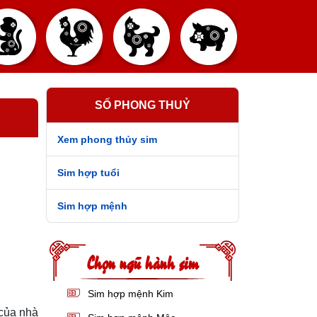
SỐ PHONG THUỶ
Xem phong thủy sim
Sim hợp tuổi
Sim hợp mệnh
Chọn ngũ hành sim
Sim hợp mệnh Kim
của nhà