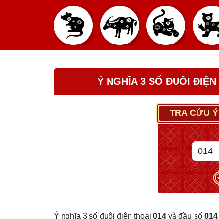
Ý NGHĨA 3 SỐ ĐUÔI ĐIỆN
TRA CỨU Ý
Ý nghĩa 3 số đuôi điện thoại
014
và đầu số
014