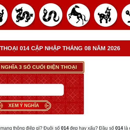
 THOẠI 014 CẬP NHẬP THÁNG 08 NĂM 2026
 NGHĨA 3 SỐ CUỐI ĐIỆN THOẠI
XEM Ý NGHĨA
mang thông điệp gì? Đuôi số
014
đẹp hay xấu? Đầu số
014
là 