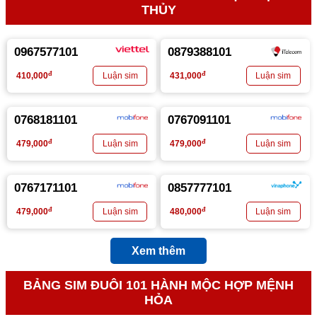
THỦY
0967577101
0879388101
đ
đ
410,000
431,000
0768181101
0767091101
đ
đ
479,000
479,000
0767171101
0857777101
đ
đ
479,000
480,000
Xem thêm
BẢNG SIM ĐUÔI 101 HÀNH MỘC HỢP MỆNH
HỎA