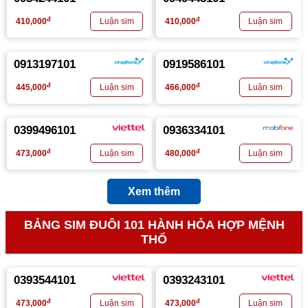
đ
đ
410,000
410,000
0913197101
0919586101
đ
đ
445,000
466,000
0399496101
0936334101
đ
đ
473,000
480,000
Xem thêm
BẢNG SIM ĐUÔI 101 HÀNH HỎA HỢP MỆNH
THỔ
0393544101
0393243101
đ
đ
473,000
473,000