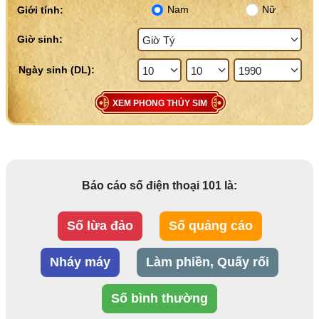
Nam
Nữ
Giới tính:
Giờ sinh:
XEM PHONG THỦY SIM
Báo cáo số điện thoại 101 là:
Số lừa đảo
Số quảng cáo
Nháy máy
Làm phiền, Quấy rối
Số bình thường