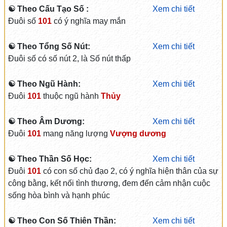
☯ Theo Cấu Tạo Số :
Xem chi tiết
Đuôi số
101
có ý nghĩa may mắn
☯ Theo Tổng Số Nút:
Xem chi tiết
Đuôi số có số nút 2, là Số nút thấp
☯ Theo Ngũ Hành:
Xem chi tiết
Đuôi
101
thuộc ngũ hành
Thủy
☯ Theo Âm Dương:
Xem chi tiết
Đuôi
101
mang năng lượng
Vượng dương
☯ Theo Thần Số Học:
Xem chi tiết
Đuôi
101
có con số chủ đạo 2, có ý nghĩa hiện thân của sự
công bằng, kết nối tình thương, đem đến cảm nhận cuộc
sống hòa bình và hạnh phúc
☯ Theo Con Số Thiên Thần:
Xem chi tiết