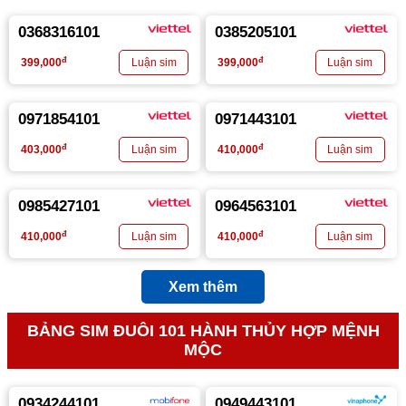
0368316101
0385205101
đ
đ
399,000
399,000
0971854101
0971443101
đ
đ
403,000
410,000
0985427101
0964563101
đ
đ
410,000
410,000
Xem thêm
BẢNG SIM ĐUÔI 101 HÀNH THỦY HỢP MỆNH
MỘC
0934244101
0949443101