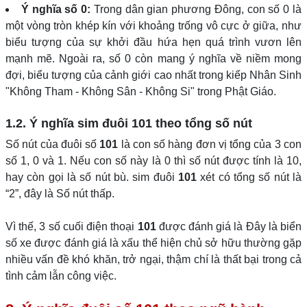
Ý nghĩa số 0:
Trong dân gian phương Đông, con số 0 là
một vòng tròn khép kín với khoảng trống vô cực ở giữa, như
biểu tượng của sự khởi đầu hứa hẹn quá trình vươn lên
mạnh mẽ. Ngoài ra, số 0 còn mang ý nghĩa về niềm mong
đợi, biểu tượng của cảnh giới cao nhất trong kiếp Nhân Sinh
"Không Tham - Không Sân - Không Si" trong Phật Giáo.
1.2. Ý nghĩa sim đuôi
101
theo tổng số nút
Số nút của đuôi số
101
là con số hàng đơn vị tổng của 3 con
số 1, 0 và 1. Nếu con số này là 0 thì số nút được tính là 10,
hay còn gọi là số nút bù. sim đuôi
101
xét có tổng số nút là
“2”, đây là Số nút thấp.
Vì thế, 3 số cuối điện thoại
101
được đánh giá là Đây là biển
số xe được đánh giá là xấu thể hiện chủ sở hữu thường gặp
nhiều vấn đề khó khăn, trở ngại, thậm chí là thất bại trong cả
tình cảm lẫn công việc.