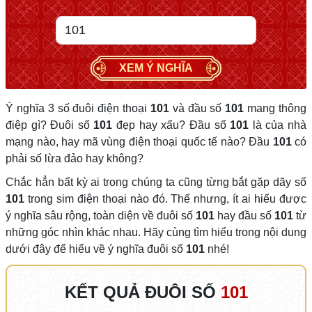
XEM Ý NGHĨA
Ý nghĩa 3 số đuôi điện thoại
101
và đầu số
101
mang thông
điệp gì? Đuôi số
101
đẹp hay xấu? Đầu số
101
là của nhà
mạng nào, hay mã vùng điện thoại quốc tế nào? Đầu
101
có
phải số lừa đảo hay không?
Chắc hẳn bất kỳ ai trong chúng ta cũng từng bắt gặp dãy số
101
trong sim điện thoại nào đó. Thế nhưng, ít ai hiểu được
ý nghĩa sâu rộng, toàn diện về đuôi số
101
hay đầu số
101
từ
những góc nhìn khác nhau. Hãy cùng tìm hiểu trong nội dung
dưới đây để hiểu về ý nghĩa đuôi số
101
nhé!
KẾT QUẢ ĐUÔI SỐ
101