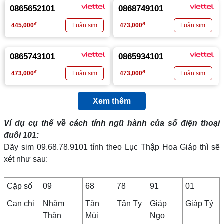
0865652101
0868749101
đ
đ
445,000
473,000
0865743101
0865934101
đ
đ
473,000
473,000
Xem thêm
Ví dụ cụ thể về cách tính ngũ hành của số điện thoại
đuôi 101:
Dãy sim 09.68.78.9101 tính theo Lục Thập Hoa Giáp thì sẽ
xét như sau:
Cặp số
09
68
78
91
01
Can chi
Nhâm
Tân
Tân Tỵ
Giáp
Giáp Tý
Thân
Mùi
Ngọ