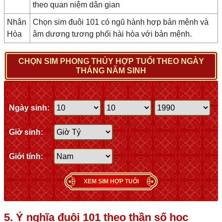
theo quan niệm dân gian
Nhân
Chọn sim đuôi 101 có ngũ hành hợp bản mệnh và
Hòa
âm dương tương phối hài hòa với bản mệnh.
CHỌN SIM PHONG THỦY HỢP TUỔI THEO NGÀY
THÁNG NĂM SINH
Ngày sinh:
Giờ sinh:
Giới tính:
XEM SIM HỢP TUỔI
5. Ý nghĩa đuôi 101 theo thần số học