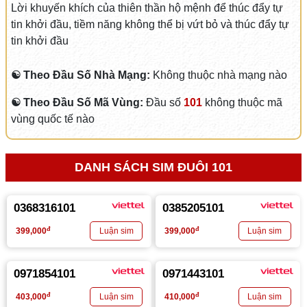
Lời khuyến khích của thiên thần hộ mệnh để thúc đẩy tự
tin khởi đầu, tiềm năng không thể bị vứt bỏ và thúc đẩy tự
tin khởi đầu
☯ Theo Đầu Số Nhà Mạng:
Không thuộc nhà mạng nào
☯ Theo Đầu Số Mã Vùng:
Đầu số
101
không thuộc mã
vùng quốc tế nào
DANH SÁCH SIM ĐUÔI 101
0368316101
0385205101
đ
đ
399,000
399,000
0971854101
0971443101
đ
đ
403,000
410,000