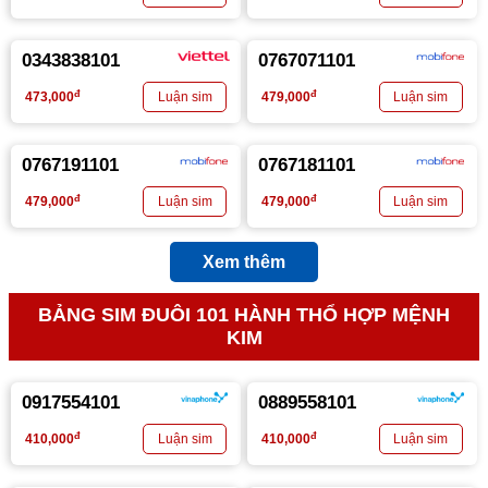
0343838101
0767071101
đ
đ
473,000
479,000
0767191101
0767181101
đ
đ
479,000
479,000
Xem thêm
BẢNG SIM ĐUÔI 101 HÀNH THỔ HỢP MỆNH
KIM
0917554101
0889558101
đ
đ
410,000
410,000