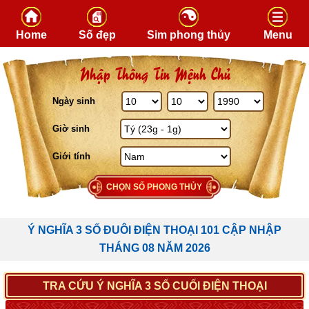
Skip to content
Home
Số đẹp
Sim phong thủy
Menu
Nhập Thông Tin Mệnh Chủ
Ngày sinh
Giờ sinh
Giới tính
CHỌN SỐ PHONG THỦY
Ý NGHĨA 3 SỐ ĐUÔI ĐIỆN THOẠI 101 CẬP NHẬP
THÁNG 08 NĂM 2026
TRA CỨU Ý NGHĨA 3 SỐ CUỐI ĐIỆN THOẠI