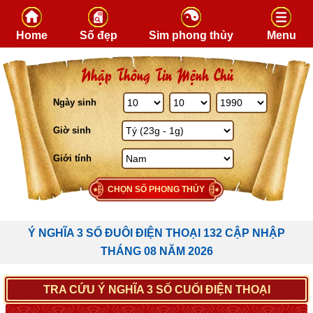
Skip to content
Home
Số đẹp
Sim phong thủy
Menu
Nhập Thông Tin Mệnh Chủ
Ngày sinh
Giờ sinh
Giới tính
CHỌN SỐ PHONG THỦY
Ý NGHĨA 3 SỐ ĐUÔI ĐIỆN THOẠI 132 CẬP NHẬP
THÁNG 08 NĂM 2026
TRA CỨU Ý NGHĨA 3 SỐ CUỐI ĐIỆN THOẠI