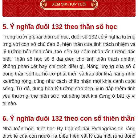
XEM SIM HỢP TUỔI
5. Ý nghĩa đuôi 132 theo thần số học
Trong trường phái thần số học, đuôi số 132 có ý nghĩa tương
ứng với con số chủ đạo 6, hiện thân của tính trách nhiệm và
lý tưởng hóa tình cảm, tạo nên sự cảm nhận ấn tượng đặc
biệt. Thần số học số 6 đại diện cho tinh thần trách nhiệm,
không phán xét hay chỉ trích điều gì. Năng lượng của số 6
trong thần số học hỗ trợ phát triển và trau dồi khả năng nhìn
xa trông rộng, cũng như cách chấp nhận mọi khía cạnh cuộc
sống. Từ đó, dung hòa lý tưởng cao đẹp, vun đắp thêm tình
yêu thương, thể hiện sức hút riêng biệt khi đứng ở bất kỳ vị
trí nào.
6. Ý nghĩa đuôi 132 theo con số thiên thần
Nhà toán học, triết học Hy Lạp cổ đại Pythagoras tin rằng
thực tế của con người là biểu hiện vật lý của một rung động