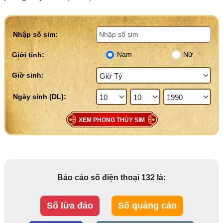
Nhập số sim:
Nam
Nữ
Giới tính:
Giờ sinh:
XEM PHONG THỦY SIM
Báo cáo số điện thoại 132 là:
Số lừa đảo
Số quảng cáo