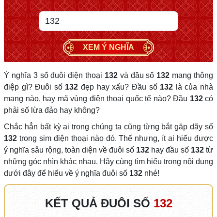
XEM Ý NGHĨA
Ý nghĩa 3 số đuôi điện thoại
132
và đầu số
132
mang thông
điệp gì? Đuôi số
132
đẹp hay xấu? Đầu số
132
là của nhà
mạng nào, hay mã vùng điện thoại quốc tế nào? Đầu
132
có
phải số lừa đảo hay không?
Chắc hẳn bất kỳ ai trong chúng ta cũng từng bắt gặp dãy số
132
trong sim điện thoại nào đó. Thế nhưng, ít ai hiểu được
ý nghĩa sâu rộng, toàn diện về đuôi số
132
hay đầu số
132
từ
những góc nhìn khác nhau. Hãy cùng tìm hiểu trong nội dung
dưới đây để hiểu về ý nghĩa đuôi số
132
nhé!
KẾT QUẢ ĐUÔI SỐ
132