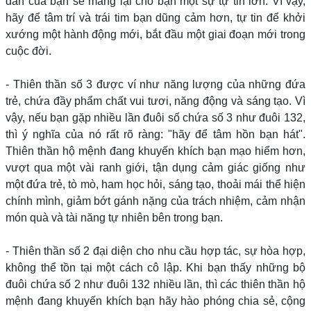
dẫn của bạn sẽ mang lại cho bạn một sự tự tin lớn. Vì vậy,
hãy để tâm trí và trái tim bạn dũng cảm hơn, tự tin để khởi
xướng một hành động mới, bắt đầu một giai đoạn mới trong
cuộc đời.
- Thiên thần số 3 được ví như năng lượng của những đứa
trẻ, chứa đầy phẩm chất vui tươi, năng động và sáng tạo. Vì
vậy, nếu bạn gặp nhiều lần đuôi số chứa số 3 như đuôi 132,
thì ý nghĩa của nó rất rõ ràng: "hãy để tâm hồn bạn hát".
Thiên thần hộ mệnh đang khuyến khích bạn mạo hiểm hơn,
vượt qua một vài ranh giới, tận dụng cảm giác giống như
một đứa trẻ, tò mò, ham học hỏi, sáng tạo, thoải mái thể hiện
chính mình, giảm bớt gánh nặng của trách nhiệm, cảm nhận
món quà và tài năng tự nhiên bên trong bạn.
- Thiên thần số 2 đại diện cho nhu cầu hợp tác, sự hòa hợp,
không thể tồn tại một cách cô lập. Khi bạn thấy những bộ
đuôi chứa số 2 như đuôi 132 nhiều lần, thì các thiên thần hộ
mệnh đang khuyến khích bạn hãy hào phóng chia sẻ, cộng