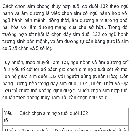
Cách chọn sim phong thủy hợp tuổi có đuôi 132 theo ngũ
hành và âm dương là việc chọn sim có ngũ hành hợp với
ngũ hành bản mệnh, đồng thời, âm dương sim tương phối
hài hòa với âm dương mạng của chủ sở hữu. Trong đó,
trường hợp tốt nhất là chọn dãy sim đuôi 132 có ngũ hành
tương sinh bản mệnh, và âm dương tự cân bằng (tức là sim
có 5 số chẵn và 5 số lẻ).
Tuy nhiên, theo thuyết Tam Tài, ngũ hành và âm dương chỉ
là 2 yếu tố cốt lõi để bách gia chọn sim hợp tuổi xét về mối
liên hệ giữa sim đuôi 132 với người dùng (Nhân Hòa). Còn
năng lượng bên trong dãy sim đuôi 132 (Thiên Thời và Địa
Lợi) thì chưa thể khẳng định được. Muốn chọn sim hợp tuổi
chuẩn theo phong thủy Tam Tài cần chọn như sau:
Yếu
Cách chọn sim hợp tuổi đuôi 132
tố
Thiên
Chọn sim đuôi 132 có con số mang trường khí tốt từ