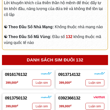
Lời khuyến khích của thiên thần hộ mệnh để thúc đẩy tự
tin khởi đầu, năng lượng của đứa trẻ và không thể tồn tại
cô lập
☯ Theo Đầu Số Nhà Mạng:
Không thuộc nhà mạng nào
☯ Theo Đầu Số Mã Vùng:
Đầu số
132
không thuộc mã
vùng quốc tế nào
DANH SÁCH SIM ĐUÔI 132
0916176132
0913714132
đ
đ
399,000
399,000
0913750132
0392366132
đ
đ
399,000
399,000