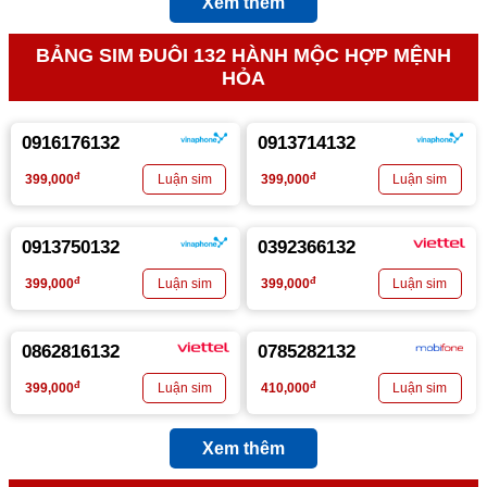
Xem thêm
BẢNG SIM ĐUÔI 132 HÀNH MỘC HỢP MỆNH
HỎA
0916176132
0913714132
đ
đ
399,000
399,000
0913750132
0392366132
đ
đ
399,000
399,000
0862816132
0785282132
đ
đ
399,000
410,000
Xem thêm