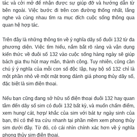
tác và cởi mở để nhận được sự giúp đỡ và hướng dẫn từ
bên ngoài. Việc bước đi trên con đường thống nhất, lắng
nghe và cùng nhau tìm ra mục đích cuộc sống thông qua
quan hệ hợp tác.
Trên đây là những thông tin về ý nghĩa dãy số đuôi 132 từ đa
phương diện. Việc tìm hiểu, nắm bắt rõ ràng và vận dụng
kiến thức về đuôi số 132 vào cuộc sống hàng ngày sẽ giúp
bách gia thu hút may mắn, thành công. Tuy nhiên, cũng cần
chú ý ý nghĩa của mỗi con số độc lập, hay bộ số 132 chỉ là
một phần nhỏ về một mặt trong đánh giá phong thủy dãy số,
đặc biệt là sim điện thoại.
Nếu bạn cũng đang sở hữu số điện thoại đuôi 132 hay quan
tâm đến dãy số sim có đuôi 132 bất kỳ, và muốn chấm điểm,
xem hung/ cát, hợp/ khắc của sim với bát tự ngày sinh của
bạn, thì có thể tra cứu nhanh tại phần mềm xem phong thủy
sim dưới đây. Từ đó, có cái nhìn chính xác hơn về ý nghĩa
phong thủy sim điện thoại.