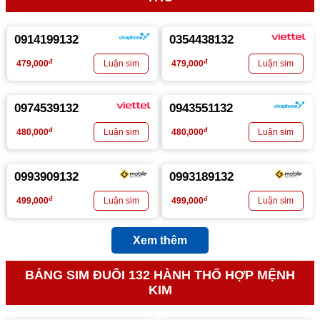
0914199132
0354438132
đ
đ
479,000
479,000
0974539132
0943551132
đ
đ
480,000
480,000
0993909132
0993189132
đ
đ
499,000
499,000
Xem thêm
BẢNG SIM ĐUÔI 132 HÀNH THỔ HỢP MỆNH
KIM