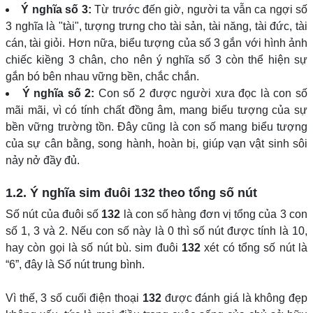
Ý nghĩa số 3:
Từ trước đến giờ, người ta vẫn ca ngợi số
3 nghĩa là "tài", tượng trưng cho tài sản, tài năng, tài đức, tài
cán, tài giỏi. Hơn nữa, biểu tượng của số 3 gắn với hình ảnh
chiếc kiềng 3 chân, cho nên ý nghĩa số 3 còn thể hiện sự
gắn bó bên nhau vững bền, chắc chắn.
Ý nghĩa số 2:
Con số 2 được người xưa đọc là con số
mãi mãi, vì có tính chất đồng âm, mang biểu tượng của sự
bền vững trường tồn. Đây cũng là con số mang biểu tượng
của sự cân bằng, song hành, hoàn bị, giúp vạn vật sinh sôi
nảy nở đầy đủ.
1.2. Ý nghĩa sim đuôi
132
theo tổng số nút
Số nút của đuôi số
132
là con số hàng đơn vị tổng của 3 con
số 1, 3 và 2. Nếu con số này là 0 thì số nút được tính là 10,
hay còn gọi là số nút bù. sim đuôi
132
xét có tổng số nút là
“6”, đây là Số nút trung bình.
Vì thế, 3 số cuối điện thoại
132
được đánh giá là không đẹp