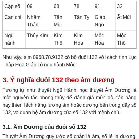
Cặp số
09
68
78
91
32
Can chi
Nhâm
Tân
Tân Tỵ
Giáp
Ất Mùi
Thân
Mùi
Ngọ
Ngũ
Thủy Kim
Kim
Kim
Mộc
Mộc
hành
Thổ
Hỏa
Hỏa
Thổ
Như vậy, sim 0968.78.9132 có bộ đuôi 132 với cách tính Lục
Thập Hoa Giáp có ngũ hành Mộc.
3. Ý nghĩa đuôi 132 theo âm dương
Tương tự như thuyết Ngũ Hành, học thuyết Âm Dương là
một nguyên tắc phong thủy để đánh giá mức độ cân bằng
hay thiên lệch năng lượng âm hoặc dương bên trong dãy số
132, và quan hệ âm dương của số 132 với mệnh chủ.
3.1. Âm Dương của đuôi số 132
Thuyết Âm Dương quy ước số chẵn là âm, số lẻ là dương.