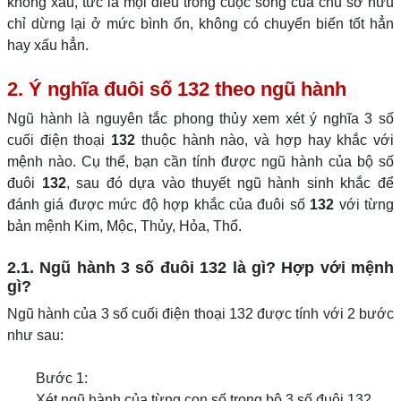
không xấu, tức là mọi điều trong cuộc sống của chủ sở hữu
chỉ dừng lại ở mức bình ổn, không có chuyển biến tốt hẳn
hay xấu hẳn.
2. Ý nghĩa đuôi số 132 theo ngũ hành
Ngũ hành là nguyên tắc phong thủy xem xét ý nghĩa 3 số
cuối điện thoại
132
thuộc hành nào, và hợp hay khắc với
mệnh nào. Cụ thể, bạn cần tính được ngũ hành của bộ số
đuôi
132
, sau đó dựa vào thuyết ngũ hành sinh khắc để
đánh giá được mức độ hợp khắc của đuôi số
132
với từng
bản mệnh Kim, Mộc, Thủy, Hỏa, Thổ.
2.1. Ngũ hành 3 số đuôi 132 là gì? Hợp với mệnh
gì?
Ngũ hành của 3 số cuối điện thoại 132 được tính với 2 bước
như sau:
Bước 1:
Xét ngũ hành của từng con số trong bộ 3 số đuôi 132.