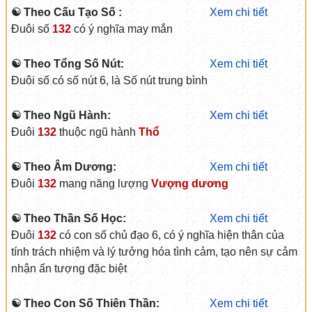
☯ Theo Cấu Tạo Số :
Xem chi tiết
Đuôi số
132
có ý nghĩa may mắn
☯ Theo Tổng Số Nút:
Xem chi tiết
Đuôi số có số nút 6, là Số nút trung bình
☯ Theo Ngũ Hành:
Xem chi tiết
Đuôi
132
thuộc ngũ hành
Thổ
☯ Theo Âm Dương:
Xem chi tiết
Đuôi
132
mang năng lượng
Vượng dương
☯ Theo Thần Số Học:
Xem chi tiết
Đuôi
132
có con số chủ đạo 6, có ý nghĩa hiện thân của
tính trách nhiệm và lý tưởng hóa tình cảm, tạo nên sự cảm
nhận ấn tượng đặc biệt
☯ Theo Con Số Thiên Thần:
Xem chi tiết