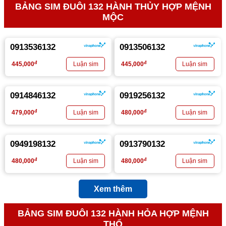
BẢNG SIM ĐUÔI 132 HÀNH THỦY HỢP MỆNH
MỘC
0913536132
0913506132
đ
đ
445,000
445,000
0914846132
0919256132
đ
đ
479,000
480,000
0949198132
0913790132
đ
đ
480,000
480,000
Xem thêm
BẢNG SIM ĐUÔI 132 HÀNH HỎA HỢP MỆNH
THỔ