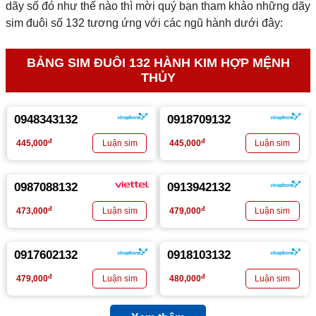
dãy số đó như thế nào thì mời quý bạn tham khảo những dãy
sim đuôi số 132 tương ứng với các ngũ hành dưới đây:
BẢNG SIM ĐUÔI 132 HÀNH KIM HỢP MỆNH
THỦY
0948343132
0918709132
đ
đ
445,000
445,000
0987088132
0913942132
đ
đ
473,000
479,000
0917602132
0918103132
đ
đ
479,000
480,000