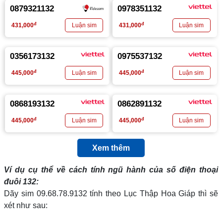
0879321132
0978351132
đ
đ
431,000
431,000
0356173132
0975537132
đ
đ
445,000
445,000
0868193132
0862891132
đ
đ
445,000
445,000
Xem thêm
Ví dụ cụ thể về cách tính ngũ hành của số điện thoại
đuôi 132:
Dãy sim 09.68.78.9132 tính theo Lục Thập Hoa Giáp thì sẽ
xét như sau: