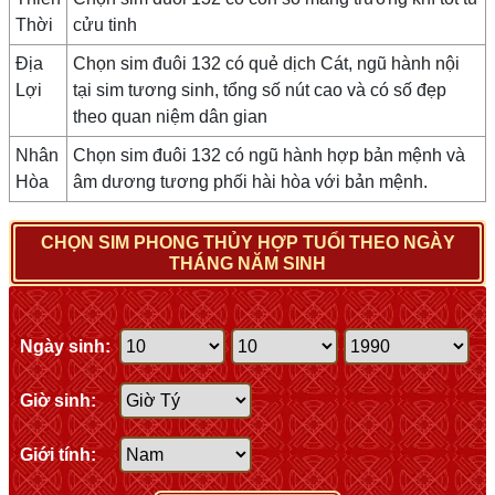
Thời
cửu tinh
Địa
Chọn sim đuôi 132 có quẻ dịch Cát, ngũ hành nội
Lợi
tại sim tương sinh, tổng số nút cao và có số đẹp
theo quan niệm dân gian
Nhân
Chọn sim đuôi 132 có ngũ hành hợp bản mệnh và
Hòa
âm dương tương phối hài hòa với bản mệnh.
CHỌN SIM PHONG THỦY HỢP TUỔI THEO NGÀY
THÁNG NĂM SINH
Ngày sinh:
Giờ sinh:
Giới tính: