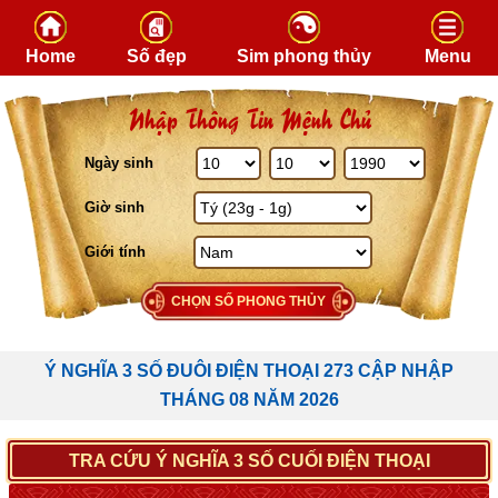
Skip to content
Home
Số đẹp
Sim phong thủy
Menu
Nhập Thông Tin Mệnh Chủ
Ngày sinh
Giờ sinh
Giới tính
CHỌN SỐ PHONG THỦY
Ý NGHĨA 3 SỐ ĐUÔI ĐIỆN THOẠI 273 CẬP NHẬP
THÁNG 08 NĂM 2026
TRA CỨU Ý NGHĨA 3 SỐ CUỐI ĐIỆN THOẠI