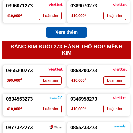
0396071273
0389070273
đ
đ
410,000
410,000
Xem thêm
BẢNG SIM ĐUÔI 273 HÀNH THỔ HỢP MỆNH
KIM
0965300273
0868200273
đ
đ
399,000
410,000
0834563273
0346958273
đ
đ
410,000
410,000
0877322273
0855233273