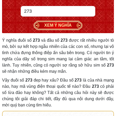
XEM Ý NGHĨA
Ý nghĩa đuôi số
273
và đầu số
273
được rất nhiều người tò
mò, bởi sự kết hợp ngẫu nhiên của các con số, nhưng lại vô
tình chứa đựng thông điệp ẩn sâu bên trong. Có người tin ý
nghĩa của dãy số trong sim mang lại cảm giác an tâm, tốt
lành. Tuy nhiên, cũng có người sợ rằng sở hữu sim số
273
sẽ nhận những điều kém may mắn.
Vậy đuôi số
273
đẹp hay xấu? Đầu số
273
là của nhà mạng
nào, hay mã vùng điện thoại quốc tế nào? Đầu
273
có phải
số lừa đảo hay không? Tất cả những câu hỏi này sẽ được
chúng tôi giải đáp chi tiết, đầy đủ qua nội dung dưới đây,
mời quý bạn cùng tìm hiểu.