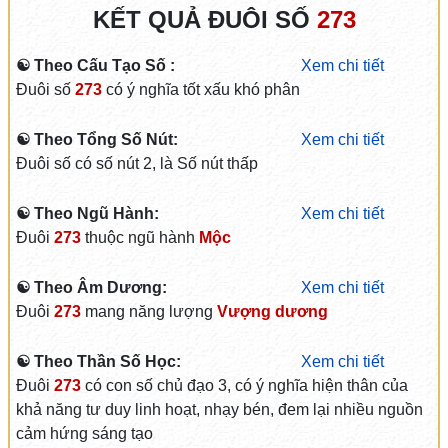
KẾT QUẢ ĐUÔI SỐ
273
☯ Theo Cấu Tạo Số :
Xem chi tiết
Đuôi số
273
có ý nghĩa tốt xấu khó phân
☯ Theo Tổng Số Nút:
Xem chi tiết
Đuôi số có số nút 2, là Số nút thấp
☯ Theo Ngũ Hành:
Xem chi tiết
Đuôi
273
thuộc ngũ hành
Mộc
☯ Theo Âm Dương:
Xem chi tiết
Đuôi
273
mang năng lượng
Vượng dương
☯ Theo Thần Số Học:
Xem chi tiết
Đuôi
273
có con số chủ đạo 3, có ý nghĩa hiện thân của
khả năng tư duy linh hoạt, nhạy bén, đem lại nhiều nguồn
cảm hứng sáng tạo