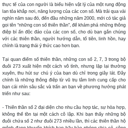
thực tế của con người là biểu hiện vật lý của một rung động
lan tỏa khắp nơi, năng lượng của các con số. Mà trải qua vài
nghìn năm sau đó, đến đầu những năm 2000, mới có tác giả
gọi tên “những con số thiên thần”, để khám phá những thông
điệp bí ẩn độc đáo của các con số, cho dù bạn gắn chúng
với các thiên thần, người hướng dẫn, tổ tiên, linh hồn, hay
chính là trạng thái ý thức cao hơn bạn.
Tại quan điểm số thiên thần, những con số 2, 7, 3 trong bộ
đuôi 273 xuất hiện một cách vô tình, nhưng lặp lại thường
xuyên, thu hút sự chú ý của bạn dù chỉ trong giây lát. Đây
chính là những thông điệp từ vũ trụ tâm linh cung cấp cho
bạn cái nhìn sâu sắc và trấn an bạn về phương hướng phát
triển như sau:
- Thiên thần số 2 đại diện cho nhu cầu hợp tác, sự hòa hợp,
không thể tồn tại một cách cô lập. Khi bạn thấy những bộ
đuôi chứa số 2 như đuôi 273 nhiều lần, thì các thiên thần hộ
mệnh đang khuyến khích bạn hãy hào phóng chia sẻ, cộng