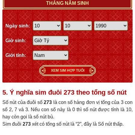
THÁNG NĂM SINH
Ngày sinh:
Giờ sinh:
Giới tính:
XEM SIM HỢP TUỔI
5. Ý nghĩa sim đuôi
273
theo tổng số nút
Số nút của đuôi số
273
là con số hàng đơn vị tổng của 3 con
số 2, 7 và 3. Nếu con số này là 0 thì số nút được tính là 10,
hay còn gọi là số nút bù.
Sim đuôi
273
xét có tổng số nút là “2”, đây là Số nút thấp.