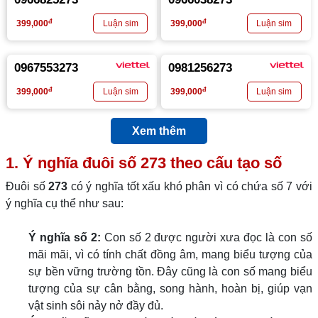
đ
đ
399,000
399,000
0967553273
0981256273
đ
đ
399,000
399,000
Xem thêm
1. Ý nghĩa đuôi số
273
theo cấu tạo số
Đuôi số
273
có ý nghĩa tốt xấu khó phân vì có chứa số 7 với
ý nghĩa cụ thể như sau:
Ý nghĩa số 2:
Con số 2 được người xưa đọc là con số
mãi mãi, vì có tính chất đồng âm, mang biểu tượng của
sự bền vững trường tồn. Đây cũng là con số mang biểu
tượng của sự cân bằng, song hành, hoàn bị, giúp vạn
vật sinh sôi nảy nở đầy đủ.