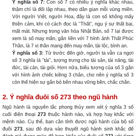
Ý nghĩa số 7:
Con số 7 có nhiều ý nghĩa khác nhau,
thậm chí là đối lập nhau, theo dân gian mỗi vùng miền.
Với người Việt, người Hoa, đây là con số không mấy
thiện cảm, khi có cách đọc là "Thất", ngụ ý sự thất bại,
mất mát. Nhưng trong văn hóa Nhật Bản, số 7 lại được
xem là số may mắn, gắn liền với 7 hình ảnh Thất Phúc
Thần, là 7 vị thần mang đến may mắn, tài lộc, bình an.
Ý nghĩa số 3:
Từ trước đến giờ, người ta vẫn ca ngợi
số 3 nghĩa là "tài", tượng trưng cho tài sản, tài năng, tài
đức, tài cán, tài giỏi. Hơn nữa, biểu tượng của số 3 gắn
với hình ảnh chiếc kiềng 3 chân, cho nên ý nghĩa số 3
còn thể hiện sự gắn bó bên nhau vững bền, chắc chắn.
2. Ý nghĩa đuôi số 273 theo ngũ hành
Ngũ hành là nguyên tắc phong thủy xem xét ý nghĩa 3 số
cuối điện thoại
273
thuộc hành nào, và hợp hay khắc với
mệnh nào. Cụ thể, bạn cần tính được ngũ hành của bộ số
đuôi
273
, sau đó dựa vào thuyết ngũ hành sinh khắc để