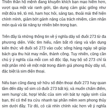
Thiên thần hộ mệnh đang khuyến khích bạn mạo hiểm hơn,
vượt qua một vài ranh giới, tận dụng cảm giác giống như
một đứa trẻ, tò mò, ham học hỏi, sáng tạo, thoải mái thể hiện
chính mình, giảm bớt gánh nặng của trách nhiệm, cảm nhận
món quà và tài năng tự nhiên bên trong bạn.
Trên đây là những thông tin về ý nghĩa dãy số đuôi 273 từ đa
phương diện. Việc tìm hiểu, nắm bắt rõ ràng và vận dụng
kiến thức về đuôi số 273 vào cuộc sống hàng ngày sẽ giúp
bách gia thu hút may mắn, thành công. Tuy nhiên, cũng cần
chú ý ý nghĩa của mỗi con số độc lập, hay bộ số 273 chỉ là
một phần nhỏ về một mặt trong đánh giá phong thủy dãy số,
đặc biệt là sim điện thoại.
Nếu bạn cũng đang sở hữu số điện thoại đuôi 273 hay quan
tâm đến dãy số sim có đuôi 273 bất kỳ, và muốn chấm điểm,
xem hung/ cát, hợp/ khắc của sim với bát tự ngày sinh của
bạn, thì có thể tra cứu nhanh tại phần mềm xem phong thủy
sim dưới đây. Từ đó, có cái nhìn chính xác hơn về ý nghĩa