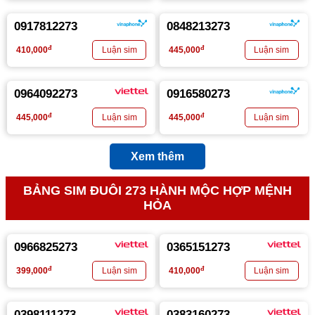
0917812273
0848213273
đ
đ
410,000
445,000
0964092273
0916580273
đ
đ
445,000
445,000
Xem thêm
BẢNG SIM ĐUÔI 273 HÀNH MỘC HỢP MỆNH
HỎA
0966825273
0365151273
đ
đ
399,000
410,000
0398111273
0383160273