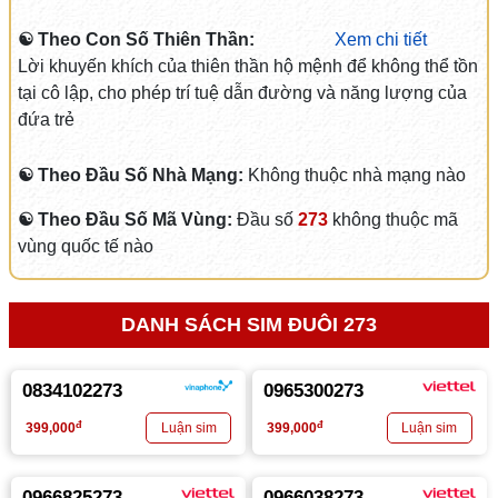
☯ Theo Con Số Thiên Thần:
Xem chi tiết
Lời khuyến khích của thiên thần hộ mệnh để không thể tồn
tại cô lập, cho phép trí tuệ dẫn đường và năng lượng của
đứa trẻ
☯ Theo Đầu Số Nhà Mạng:
Không thuộc nhà mạng nào
☯ Theo Đầu Số Mã Vùng:
Đầu số
273
không thuộc mã
vùng quốc tế nào
DANH SÁCH SIM ĐUÔI 273
0834102273
0965300273
đ
đ
399,000
399,000
0966825273
0966038273