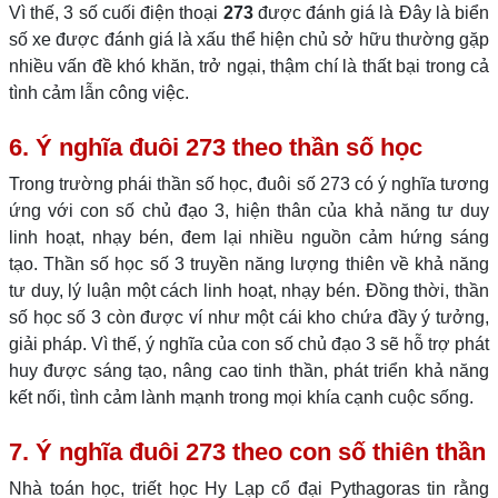
Vì thế, 3 số cuối điện thoại
273
được đánh giá là Đây là biển
số xe được đánh giá là xấu thể hiện chủ sở hữu thường gặp
nhiều vấn đề khó khăn, trở ngại, thậm chí là thất bại trong cả
tình cảm lẫn công việc.
6. Ý nghĩa đuôi 273 theo thần số học
Trong trường phái thần số học, đuôi số 273 có ý nghĩa tương
ứng với con số chủ đạo 3, hiện thân của khả năng tư duy
linh hoạt, nhạy bén, đem lại nhiều nguồn cảm hứng sáng
tạo. Thần số học số 3 truyền năng lượng thiên về khả năng
tư duy, lý luận một cách linh hoạt, nhạy bén. Đồng thời, thần
số học số 3 còn được ví như một cái kho chứa đầy ý tưởng,
giải pháp. Vì thế, ý nghĩa của con số chủ đạo 3 sẽ hỗ trợ phát
huy được sáng tạo, nâng cao tinh thần, phát triển khả năng
kết nối, tình cảm lành mạnh trong mọi khía cạnh cuộc sống.
7. Ý nghĩa đuôi 273 theo con số thiên thần
Nhà toán học, triết học Hy Lạp cổ đại Pythagoras tin rằng