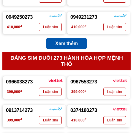
0949250273
0949231273
đ
đ
410,000
410,000
Xem thêm
BẢNG SIM ĐUÔI 273 HÀNH HỎA HỢP MỆNH
THỔ
0966038273
0967553273
đ
đ
399,000
399,000
0913714273
0374180273
đ
đ
399,000
410,000