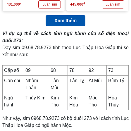
đ
đ
431,000
445,000
Xem thêm
Ví dụ cụ thể về cách tính ngũ hành của số điện thoại
đuôi 273:
Dãy sim 09.68.78.9273 tính theo Lục Thập Hoa Giáp thì sẽ
xét như sau:
Cặp số
09
68
78
92
73
Can chi
Nhâm
Tân
Tân Tỵ
Ất Mùi
Bính Tý
Thân
Mùi
Ngũ
Thủy Kim
Kim
Kim
Mộc
Hỏa
hành
Thổ
Hỏa
Thổ
Thủy
Như vậy, sim 0968.78.9273 có bộ đuôi 273 với cách tính Lục
Thập Hoa Giáp có ngũ hành Mộc.