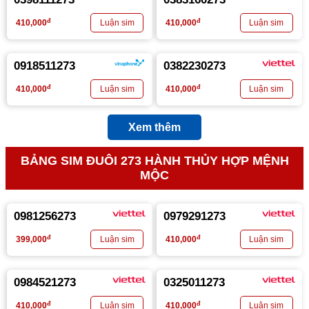
đ
đ
410,000
410,000
0918511273
0382230273
đ
đ
410,000
410,000
Xem thêm
BẢNG SIM ĐUÔI 273 HÀNH THỦY HỢP MỆNH
MỘC
0981256273
0979291273
đ
đ
399,000
410,000
0984521273
0325011273
đ
đ
410,000
410,000