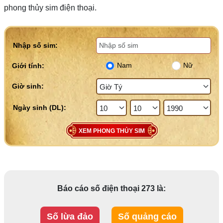
phong thủy sim điện thoại.
Nhập số sim:
Nam
Nữ
Giới tính:
Giờ sinh:
XEM PHONG THỦY SIM
Báo cáo số điện thoại 273 là:
Số lừa đảo
Số quảng cáo