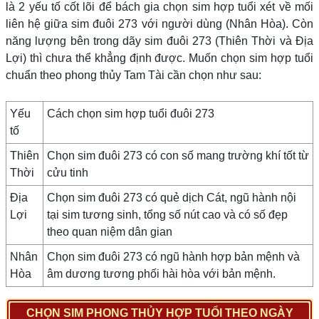
là 2 yếu tố cốt lõi để bách gia chọn sim hợp tuổi xét về mối
liên hệ giữa sim đuôi 273 với người dùng (Nhân Hòa). Còn
năng lượng bên trong dãy sim đuôi 273 (Thiên Thời và Địa
Lợi) thì chưa thể khẳng định được. Muốn chọn sim hợp tuổi
chuẩn theo phong thủy Tam Tài cần chọn như sau:
Yếu
Cách chọn sim hợp tuổi đuôi 273
tố
Thiên
Chọn sim đuôi 273 có con số mang trường khí tốt từ
Thời
cửu tinh
Địa
Chọn sim đuôi 273 có quẻ dịch Cát, ngũ hành nội
Lợi
tại sim tương sinh, tổng số nút cao và có số đẹp
theo quan niệm dân gian
Nhân
Chọn sim đuôi 273 có ngũ hành hợp bản mệnh và
Hòa
âm dương tương phối hài hòa với bản mệnh.
CHỌN SIM PHONG THỦY HỢP TUỔI THEO NGÀY