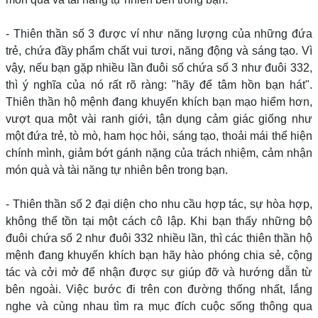
- Thiên thần số 3 được ví như năng lượng của những đứa
trẻ, chứa đầy phẩm chất vui tươi, năng động và sáng tạo. Vì
vậy, nếu bạn gặp nhiều lần đuôi số chứa số 3 như đuôi 332,
thì ý nghĩa của nó rất rõ ràng: "hãy để tâm hồn bạn hát".
Thiên thần hộ mệnh đang khuyến khích bạn mạo hiểm hơn,
vượt qua một vài ranh giới, tận dụng cảm giác giống như
một đứa trẻ, tò mò, ham học hỏi, sáng tạo, thoải mái thể hiện
chính mình, giảm bớt gánh nặng của trách nhiệm, cảm nhận
món quà và tài năng tự nhiên bên trong bạn.
- Thiên thần số 2 đại diện cho nhu cầu hợp tác, sự hòa hợp,
không thể tồn tại một cách cô lập. Khi bạn thấy những bộ
đuôi chứa số 2 như đuôi 332 nhiều lần, thì các thiên thần hộ
mệnh đang khuyến khích bạn hãy hào phóng chia sẻ, cộng
tác và cởi mở để nhận được sự giúp đỡ và hướng dẫn từ
bên ngoài. Việc bước đi trên con đường thống nhất, lắng
nghe và cùng nhau tìm ra mục đích cuộc sống thông qua