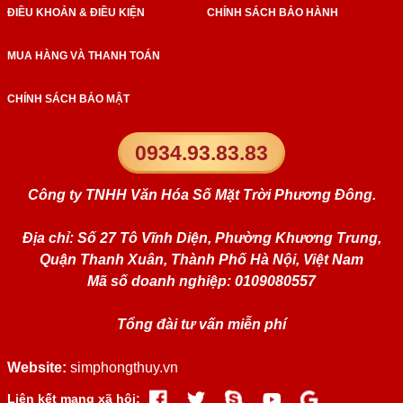
ĐIỀU KHOẢN & ĐIỀU KIỆN
CHÍNH SÁCH BẢO HÀNH
MUA HÀNG VÀ THANH TOÁN
CHÍNH SÁCH BẢO MẬT
0934.93.83.83
Công ty TNHH Văn Hóa Số Mặt Trời Phương Đông.
Địa chỉ: Số 27 Tô Vĩnh Diện, Phường Khương Trung,
Quận Thanh Xuân, Thành Phố Hà Nội, Việt Nam
Mã số doanh nghiệp: 0109080557
Tổng đài tư vấn miễn phí
Website:
simphongthuy.vn
Liên kết mạng xã hội: