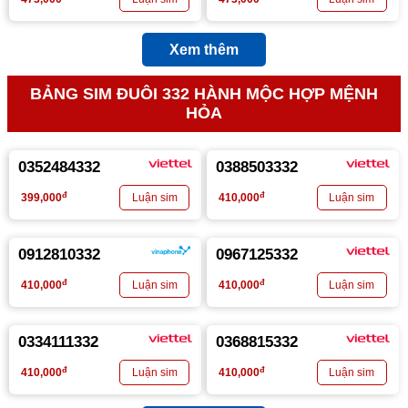
Xem thêm
BẢNG SIM ĐUÔI 332 HÀNH MỘC HỢP MỆNH
HỎA
0352484332
0388503332
đ
đ
399,000
410,000
0912810332
0967125332
đ
đ
410,000
410,000
0334111332
0368815332
đ
đ
410,000
410,000