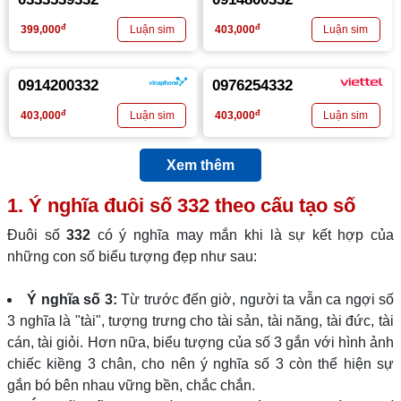
đ
đ
399,000
403,000
0914200332
0976254332
đ
đ
403,000
403,000
Xem thêm
1. Ý nghĩa đuôi số
332
theo cấu tạo số
Đuôi số
332
có ý nghĩa may mắn khi là sự kết hợp của
những con số biểu tượng đẹp như sau:
Ý nghĩa số 3:
Từ trước đến giờ, người ta vẫn ca ngợi số
3 nghĩa là "tài", tượng trưng cho tài sản, tài năng, tài đức, tài
cán, tài giỏi. Hơn nữa, biểu tượng của số 3 gắn với hình ảnh
chiếc kiềng 3 chân, cho nên ý nghĩa số 3 còn thể hiện sự
gắn bó bên nhau vững bền, chắc chắn.