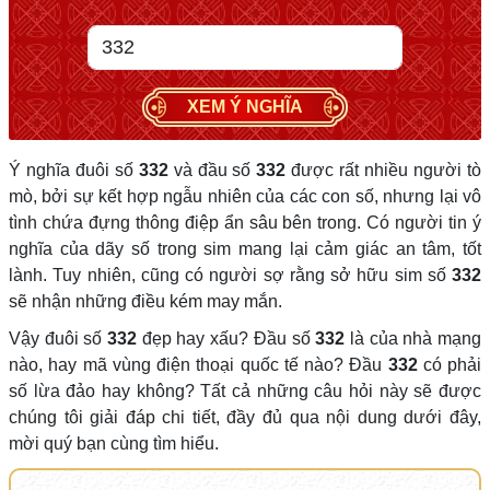
XEM Ý NGHĨA
Ý nghĩa đuôi số
332
và đầu số
332
được rất nhiều người tò
mò, bởi sự kết hợp ngẫu nhiên của các con số, nhưng lại vô
tình chứa đựng thông điệp ẩn sâu bên trong. Có người tin ý
nghĩa của dãy số trong sim mang lại cảm giác an tâm, tốt
lành. Tuy nhiên, cũng có người sợ rằng sở hữu sim số
332
sẽ nhận những điều kém may mắn.
Vậy đuôi số
332
đẹp hay xấu? Đầu số
332
là của nhà mạng
nào, hay mã vùng điện thoại quốc tế nào? Đầu
332
có phải
số lừa đảo hay không? Tất cả những câu hỏi này sẽ được
chúng tôi giải đáp chi tiết, đầy đủ qua nội dung dưới đây,
mời quý bạn cùng tìm hiểu.