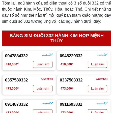
Tóm lại, ngũ hành của số điện thoại có 3 số đuôi 332 có thể
thuộc hành Kim, Mộc, Thủy, Hỏa, hoặc Thổ. Chi tiết những
dãy số đó như thế nào thì mời quý bạn tham khảo những dãy
sim đuôi số 332 tương ứng với các ngũ hành dưới đây:
BẢNG SIM ĐUÔI 332 HÀNH KIM HỢP MỆNH
THỦY
0947884332
0948229332
đ
đ
410,000
410,000
0357589332
0337583332
đ
đ
473,000
473,000
0914873332
0911693332
đ
đ
473,000
473,000