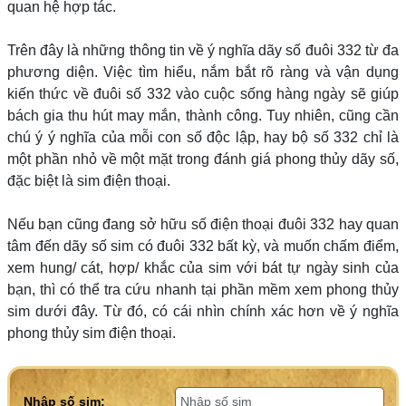
quan hệ hợp tác.
Trên đây là những thông tin về ý nghĩa dãy số đuôi 332 từ đa
phương diện. Việc tìm hiểu, nắm bắt rõ ràng và vận dụng
kiến thức về đuôi số 332 vào cuộc sống hàng ngày sẽ giúp
bách gia thu hút may mắn, thành công. Tuy nhiên, cũng cần
chú ý ý nghĩa của mỗi con số độc lập, hay bộ số 332 chỉ là
một phần nhỏ về một mặt trong đánh giá phong thủy dãy số,
đặc biệt là sim điện thoại.
Nếu bạn cũng đang sở hữu số điện thoại đuôi 332 hay quan
tâm đến dãy số sim có đuôi 332 bất kỳ, và muốn chấm điểm,
xem hung/ cát, hợp/ khắc của sim với bát tự ngày sinh của
bạn, thì có thể tra cứu nhanh tại phần mềm xem phong thủy
sim dưới đây. Từ đó, có cái nhìn chính xác hơn về ý nghĩa
phong thủy sim điện thoại.
Nhập số sim: