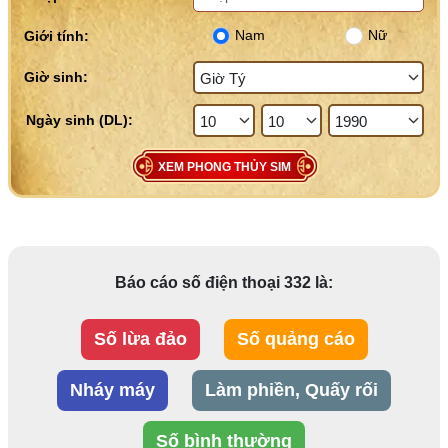
Nam
Nữ
Giới tính:
Giờ sinh:
XEM PHONG THỦY SIM
Báo cáo số điện thoại 332 là:
Số lừa đảo
Số quảng cáo
Nháy máy
Làm phiền, Quấy rối
Số bình thường