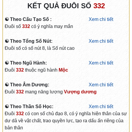
KẾT QUẢ ĐUÔI SỐ
332
☯ Theo Cấu Tạo Số :
Xem chi tiết
Đuôi số
332
có ý nghĩa may mắn
☯ Theo Tổng Số Nút:
Xem chi tiết
Đuôi số có số nút 8, là Số nút cao
☯ Theo Ngũ Hành:
Xem chi tiết
Đuôi
332
thuộc ngũ hành
Mộc
☯ Theo Âm Dương:
Xem chi tiết
Đuôi
332
mang năng lượng
Vượng dương
☯ Theo Thần Số Học:
Xem chi tiết
Đuôi
332
có con số chủ đạo 8, có ý nghĩa hiện thân của sự
dư dả về vật chất, trao quyền lực, tạo ra dấu ấn riêng của
bản thân