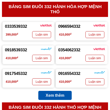
BẢNG SIM ĐUÔI 332 HÀNH HỎA HỢP MỆNH
THỔ
0333539332
0966594332
đ
đ
399,000
410,000
0918539332
0354062332
đ
đ
410,000
410,000
0917545332
0916554332
đ
đ
410,000
410,000
Xem thêm
BẢNG SIM ĐUÔI 332 HÀNH THỔ HỢP MỆNH