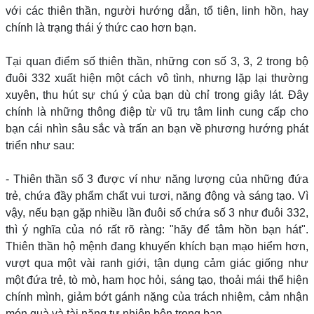
với các thiên thần, người hướng dẫn, tổ tiên, linh hồn, hay
chính là trạng thái ý thức cao hơn bạn.
Tại quan điểm số thiên thần, những con số 3, 3, 2 trong bộ
đuôi 332 xuất hiện một cách vô tình, nhưng lặp lại thường
xuyên, thu hút sự chú ý của bạn dù chỉ trong giây lát. Đây
chính là những thông điệp từ vũ trụ tâm linh cung cấp cho
bạn cái nhìn sâu sắc và trấn an bạn về phương hướng phát
triển như sau:
- Thiên thần số 3 được ví như năng lượng của những đứa
trẻ, chứa đầy phẩm chất vui tươi, năng động và sáng tạo. Vì
vậy, nếu bạn gặp nhiều lần đuôi số chứa số 3 như đuôi 332,
thì ý nghĩa của nó rất rõ ràng: "hãy để tâm hồn bạn hát".
Thiên thần hộ mệnh đang khuyến khích bạn mạo hiểm hơn,
vượt qua một vài ranh giới, tận dụng cảm giác giống như
một đứa trẻ, tò mò, ham học hỏi, sáng tạo, thoải mái thể hiện
chính mình, giảm bớt gánh nặng của trách nhiệm, cảm nhận
món quà và tài năng tự nhiên bên trong bạn.