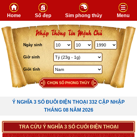
Skip to content
Home
Số đẹp
Sim phong thủy
Menu
Nhập Thông Tin Mệnh Chủ
Ngày sinh
Giờ sinh
Giới tính
CHỌN SỐ PHONG THỦY
Ý NGHĨA 3 SỐ ĐUÔI ĐIỆN THOẠI 332 CẬP NHẬP
THÁNG 08 NĂM 2026
TRA CỨU Ý NGHĨA 3 SỐ CUỐI ĐIỆN THOẠI