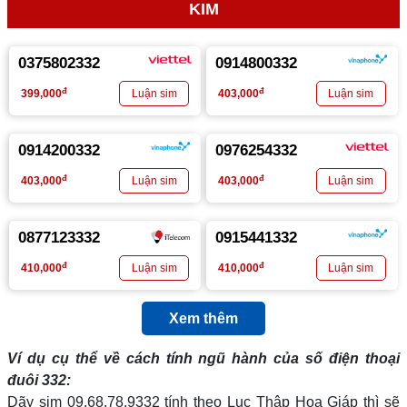
KIM
0375802332
0914800332
đ
đ
399,000
403,000
0914200332
0976254332
đ
đ
403,000
403,000
0877123332
0915441332
đ
đ
410,000
410,000
Xem thêm
Ví dụ cụ thể về cách tính ngũ hành của số điện thoại
đuôi 332:
Dãy sim 09.68.78.9332 tính theo Lục Thập Hoa Giáp thì sẽ