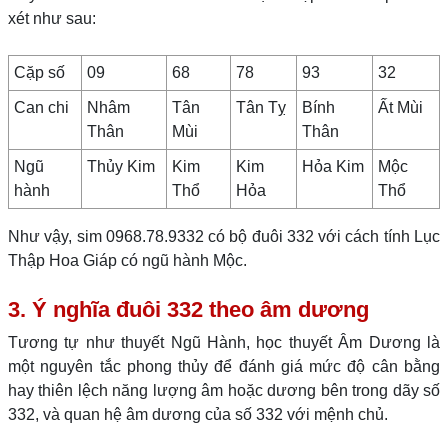
xét như sau:
Cặp số
09
68
78
93
32
Can chi
Nhâm
Tân
Tân Tỵ
Bính
Ất Mùi
Thân
Mùi
Thân
Ngũ
Thủy Kim
Kim
Kim
Hỏa Kim
Mộc
hành
Thổ
Hỏa
Thổ
Như vậy, sim 0968.78.9332 có bộ đuôi 332 với cách tính Lục
Thập Hoa Giáp có ngũ hành Mộc.
3. Ý nghĩa đuôi 332 theo âm dương
Tương tự như thuyết Ngũ Hành, học thuyết Âm Dương là
một nguyên tắc phong thủy để đánh giá mức độ cân bằng
hay thiên lệch năng lượng âm hoặc dương bên trong dãy số
332, và quan hệ âm dương của số 332 với mệnh chủ.