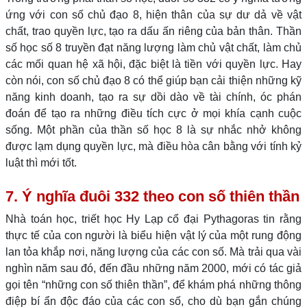
ứng với con số chủ đạo 8, hiện thân của sự dư dả về vật
chất, trao quyền lực, tạo ra dấu ấn riêng của bản thân. Thần
số học số 8 truyền đạt năng lượng làm chủ vật chất, làm chủ
các mối quan hệ xã hội, đặc biệt là tiền với quyền lực. Hay
còn nói, con số chủ đạo 8 có thể giúp bạn cải thiện những kỹ
năng kinh doanh, tạo ra sự dồi dào về tài chính, óc phán
đoán để tạo ra những điều tích cực ở mọi khía cạnh cuộc
sống. Một phần của thần số học 8 là sự nhắc nhở không
được lạm dụng quyền lực, mà điều hòa cân bằng với tính kỷ
luật thì mới tốt.
7. Ý nghĩa đuôi 332 theo con số thiên thần
Nhà toán học, triết học Hy Lạp cổ đại Pythagoras tin rằng
thực tế của con người là biểu hiện vật lý của một rung động
lan tỏa khắp nơi, năng lượng của các con số. Mà trải qua vài
nghìn năm sau đó, đến đầu những năm 2000, mới có tác giả
gọi tên “những con số thiên thần”, để khám phá những thông
điệp bí ẩn độc đáo của các con số, cho dù bạn gắn chúng