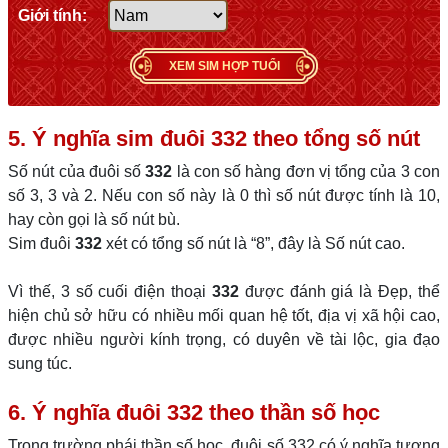
Giới tính:
XEM SIM HỢP TUỔI
5. Ý nghĩa sim đuôi
332
theo tổng số nút
Số nút của đuôi số
332
là con số hàng đơn vị tổng của 3 con
số 3, 3 và 2. Nếu con số này là 0 thì số nút được tính là 10,
hay còn gọi là số nút bù.
Sim đuôi
332
xét có tổng số nút là “8”, đây là Số nút cao.
Vì thế, 3 số cuối điện thoại
332
được đánh giá là Đẹp, thể
hiện chủ sở hữu có nhiều mối quan hệ tốt, địa vị xã hội cao,
được nhiều người kính trọng, có duyên về tài lộc, gia đạo
sung túc.
6. Ý nghĩa đuôi 332 theo thần số học
Trong trường phái thần số học, đuôi số 332 có ý nghĩa tương