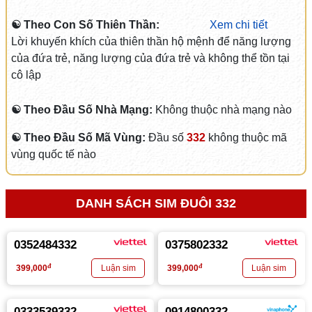
☯ Theo Con Số Thiên Thần:
Xem chi tiết
Lời khuyến khích của thiên thần hộ mệnh để năng lượng
của đứa trẻ, năng lượng của đứa trẻ và không thể tồn tại
cô lập
☯ Theo Đầu Số Nhà Mạng:
Không thuộc nhà mạng nào
☯ Theo Đầu Số Mã Vùng:
Đầu số
332
không thuộc mã
vùng quốc tế nào
DANH SÁCH SIM ĐUÔI 332
0352484332
0375802332
đ
đ
399,000
399,000
0333539332
0914800332