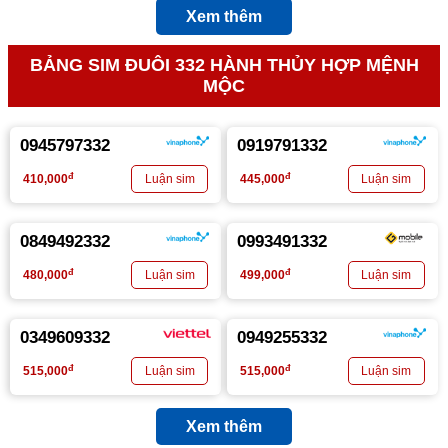
Xem thêm
BẢNG SIM ĐUÔI 332 HÀNH THỦY HỢP MỆNH
MỘC
0945797332
0919791332
đ
đ
410,000
445,000
0849492332
0993491332
đ
đ
480,000
499,000
0349609332
0949255332
đ
đ
515,000
515,000
Xem thêm