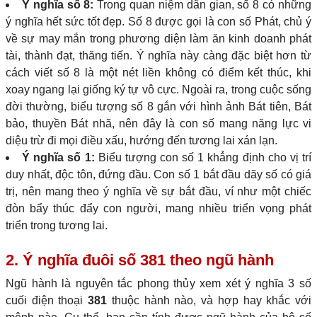
Ý nghĩa số 8:
Trong quan niệm dân gian, số 8 có những
ý nghĩa hết sức tốt đẹp. Số 8 được gọi là con số Phát, chủ ý
về sự may mắn trong phương diện làm ăn kinh doanh phát
tài, thành đạt, thăng tiến. Ý nghĩa này càng đặc biệt hơn từ
cách viết số 8 là một nét liền không có điểm kết thúc, khi
xoay ngang lại giống ký tự vô cực. Ngoài ra, trong cuộc sống
đời thường, biểu tượng số 8 gắn với hình ảnh Bát tiên, Bát
bảo, thuyền Bát nhã, nên đây là con số mang năng lực vi
diệu trừ đi mọi điều xấu, hướng đến tương lai xán lạn.
Ý nghĩa số 1:
Biểu tượng con số 1 khẳng định cho vị trí
duy nhất, độc tôn, đứng đầu. Con số 1 bắt đầu dãy số có giá
trị, nên mang theo ý nghĩa về sự bắt đầu, ví như một chiếc
đòn bẩy thúc đẩy con người, mang nhiều triển vọng phát
triển trong tương lai.
2. Ý nghĩa đuôi số 381 theo ngũ hành
Ngũ hành là nguyên tắc phong thủy xem xét ý nghĩa 3 số
cuối điện thoại
381
thuộc hành nào, và hợp hay khắc với