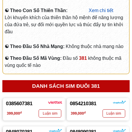
☯ Theo Con Số Thiên Thần:
Xem chi tiết
Lời khuyến khích của thiên thần hộ mệnh để năng lượng
của đứa trẻ, sự đổi mới quyền lực và thúc đẩy tự tin khởi
đầu
☯ Theo Đầu Số Nhà Mạng:
Không thuộc nhà mạng nào
☯ Theo Đầu Số Mã Vùng:
Đầu số
381
không thuộc mã
vùng quốc tế nào
DANH SÁCH SIM ĐUÔI 381
0385607381
0854210381
đ
đ
399,000
399,000
0848070381
0848090381