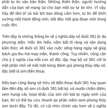
phải tự tin vào bản thân. Những thiên thần, người hướng
dẫn của bạn sẽ mang lại cho bạn một sự tự tin lớn. Vì vậy,
hãy để tâm trí và trái tim bạn dũng cảm hơn, tự tin để khởi
xướng một hành động mới, bắt đầu một giai đoạn mới trong
cuộc đời.
Trên đây là những thông tin về ý nghĩa dãy số đuôi 381 từ đa
phương diện. Việc tìm hiểu, nắm bắt rõ ràng và vận dụng
kiến thức về đuôi số 381 vào cuộc sống hàng ngày sẽ giúp
bách gia thu hút may mắn, thành công. Tuy nhiên, cũng cần
chú ý ý nghĩa của mỗi con số độc lập, hay bộ số 381 chỉ là
một phần nhỏ về một mặt trong đánh giá phong thủy dãy số,
đặc biệt là sim điện thoại.
Nếu bạn cũng đang sở hữu số điện thoại đuôi 381 hay quan
tâm đến dãy số sim có đuôi 381 bất kỳ, và muốn chấm điểm,
xem hung/ cát, hợp/ khắc của sim với bát tự ngày sinh của
bạn, thì có thể tra cứu nhanh tại phần mềm xem phong thủy
sim dưới đây. Từ đó, có cái nhìn chính xác hơn về ý nghĩa