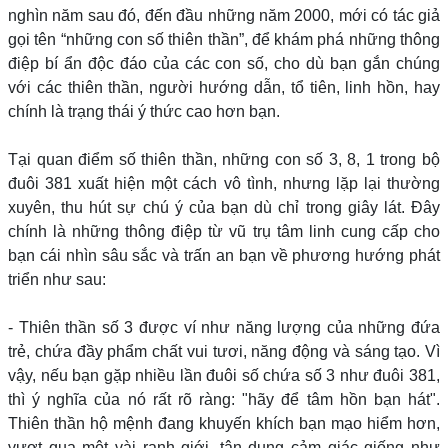
nghìn năm sau đó, đến đầu những năm 2000, mới có tác giả
gọi tên “những con số thiên thần”, để khám phá những thông
điệp bí ẩn độc đáo của các con số, cho dù bạn gắn chúng
với các thiên thần, người hướng dẫn, tổ tiên, linh hồn, hay
chính là trạng thái ý thức cao hơn bạn.
Tại quan điểm số thiên thần, những con số 3, 8, 1 trong bộ
đuôi 381 xuất hiện một cách vô tình, nhưng lặp lại thường
xuyên, thu hút sự chú ý của bạn dù chỉ trong giây lát. Đây
chính là những thông điệp từ vũ trụ tâm linh cung cấp cho
bạn cái nhìn sâu sắc và trấn an bạn về phương hướng phát
triển như sau:
- Thiên thần số 3 được ví như năng lượng của những đứa
trẻ, chứa đầy phẩm chất vui tươi, năng động và sáng tạo. Vì
vậy, nếu bạn gặp nhiều lần đuôi số chứa số 3 như đuôi 381,
thì ý nghĩa của nó rất rõ ràng: "hãy để tâm hồn bạn hát".
Thiên thần hộ mệnh đang khuyến khích bạn mạo hiểm hơn,
vượt qua một vài ranh giới, tận dụng cảm giác giống như