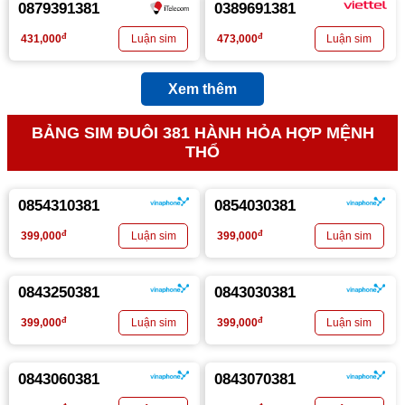
0879391381
0389691381
đ
đ
431,000
473,000
Xem thêm
BẢNG SIM ĐUÔI 381 HÀNH HỎA HỢP MỆNH
THỔ
0854310381
0854030381
đ
đ
399,000
399,000
0843250381
0843030381
đ
đ
399,000
399,000
0843060381
0843070381