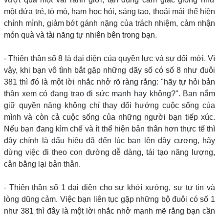
một đứa trẻ, tò mò, ham học hỏi, sáng tạo, thoải mái thể hiện
chính mình, giảm bớt gánh nặng của trách nhiệm, cảm nhận
món quà và tài năng tự nhiên bên trong bạn.
- Thiên thần số 8 là đại diện của quyền lực và sự đổi mới. Vì
vậy, khi bạn vô tình bắt gặp những dãy số có số 8 như đuôi
381 thì đó là một lời nhắc nhở rõ ràng rằng: "hãy tự hỏi bản
thân xem có đang trao đi sức mạnh hay không?". Bạn nắm
giữ quyền năng không chỉ thay đổi hướng cuộc sống của
mình và còn cả cuộc sống của những người bạn tiếp xúc.
Nếu bạn đang kìm chế và ít thể hiện bản thân hơn thực tế thì
đây chính là dấu hiệu đã đến lúc bạn lên dây cương, hãy
dừng việc đi theo con đường dễ dàng, tái tạo năng lượng,
cân bằng lại bản thân.
- Thiên thần số 1 đại diện cho sự khởi xướng, sự tự tin và
lòng dũng cảm. Việc bạn liên tục gặp những bộ đuôi có số 1
như 381 thì đây là một lời nhắc nhở mạnh mẽ rằng bạn cần