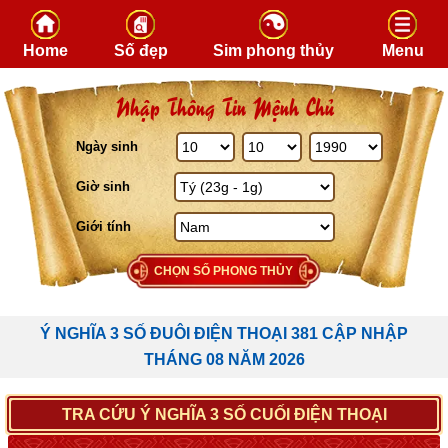
Skip to content
Home
Số đẹp
Sim phong thủy
Menu
Nhập Thông Tin Mệnh Chủ
Ngày sinh
Giờ sinh
Giới tính
CHỌN SỐ PHONG THỦY
Ý NGHĨA 3 SỐ ĐUÔI ĐIỆN THOẠI 381 CẬP NHẬP
THÁNG 08 NĂM 2026
TRA CỨU Ý NGHĨA 3 SỐ CUỐI ĐIỆN THOẠI