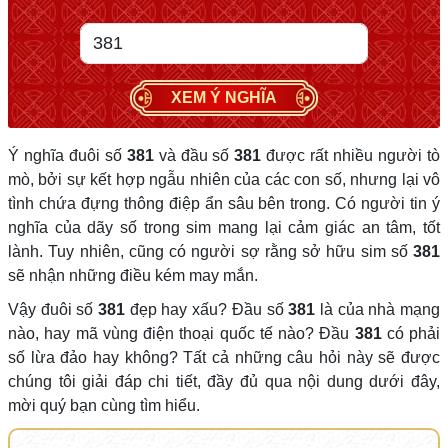
XEM Ý NGHĨA
Ý nghĩa đuôi số
381
và đầu số
381
được rất nhiều người tò
mò, bởi sự kết hợp ngẫu nhiên của các con số, nhưng lại vô
tình chứa đựng thông điệp ẩn sâu bên trong. Có người tin ý
nghĩa của dãy số trong sim mang lại cảm giác an tâm, tốt
lành. Tuy nhiên, cũng có người sợ rằng sở hữu sim số
381
sẽ nhận những điều kém may mắn.
Vậy đuôi số
381
đẹp hay xấu? Đầu số
381
là của nhà mạng
nào, hay mã vùng điện thoại quốc tế nào? Đầu
381
có phải
số lừa đảo hay không? Tất cả những câu hỏi này sẽ được
chúng tôi giải đáp chi tiết, đầy đủ qua nội dung dưới đây,
mời quý bạn cùng tìm hiểu.