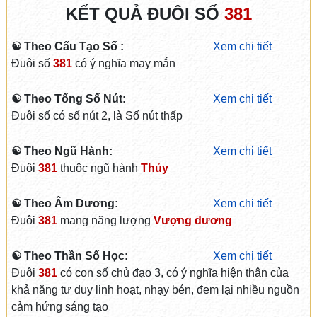
KẾT QUẢ ĐUÔI SỐ
381
☯ Theo Cấu Tạo Số :
Xem chi tiết
Đuôi số
381
có ý nghĩa may mắn
☯ Theo Tổng Số Nút:
Xem chi tiết
Đuôi số có số nút 2, là Số nút thấp
☯ Theo Ngũ Hành:
Xem chi tiết
Đuôi
381
thuộc ngũ hành
Thủy
☯ Theo Âm Dương:
Xem chi tiết
Đuôi
381
mang năng lượng
Vượng dương
☯ Theo Thần Số Học:
Xem chi tiết
Đuôi
381
có con số chủ đạo 3, có ý nghĩa hiện thân của
khả năng tư duy linh hoạt, nhạy bén, đem lại nhiều nguồn
cảm hứng sáng tạo