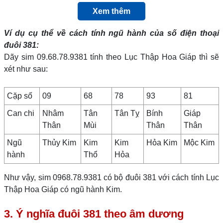
Xem thêm
Ví dụ cụ thể về cách tính ngũ hành của số điện thoại
đuôi 381:
Dãy sim 09.68.78.9381 tính theo Lục Thập Hoa Giáp thì sẽ
xét như sau:
Cặp số
09
68
78
93
81
Can chi
Nhâm
Tân
Tân Tỵ
Bính
Giáp
Thân
Mùi
Thân
Thân
Ngũ
Thủy Kim
Kim
Kim
Hỏa Kim
Mộc Kim
hành
Thổ
Hỏa
Như vậy, sim 0968.78.9381 có bộ đuôi 381 với cách tính Lục
Thập Hoa Giáp có ngũ hành Kim.
3. Ý nghĩa đuôi 381 theo âm dương