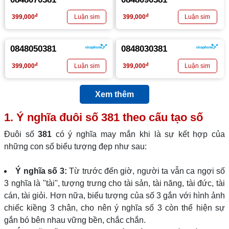
đ
đ
399,000
399,000
0848050381
0848030381
đ
đ
399,000
399,000
Xem thêm
1. Ý nghĩa đuôi số
381
theo cấu tạo số
Đuôi số
381
có ý nghĩa may mắn khi là sự kết hợp của
những con số biểu tượng đẹp như sau:
Ý nghĩa số 3:
Từ trước đến giờ, người ta vẫn ca ngợi số
3 nghĩa là "tài", tượng trưng cho tài sản, tài năng, tài đức, tài
cán, tài giỏi. Hơn nữa, biểu tượng của số 3 gắn với hình ảnh
chiếc kiềng 3 chân, cho nên ý nghĩa số 3 còn thể hiện sự
gắn bó bên nhau vững bền, chắc chắn.