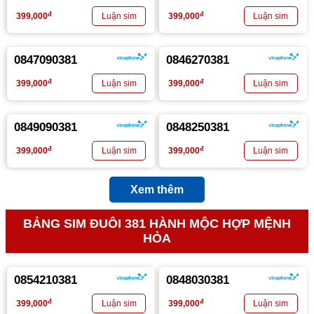
đ
đ
399,000
399,000
0847090381
0846270381
đ
đ
399,000
399,000
0849090381
0848250381
đ
đ
399,000
399,000
Xem thêm
BẢNG SIM ĐUÔI 381 HÀNH MỘC HỢP MỆNH
HỎA
0854210381
0848030381
đ
đ
399,000
399,000