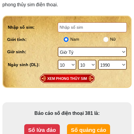
phong thủy sim điện thoại.
Nhập số sim:
Nam
Nữ
Giới tính:
Giờ sinh:
XEM PHONG THỦY SIM
Báo cáo số điện thoại 381 là:
Số lừa đảo
Số quảng cáo