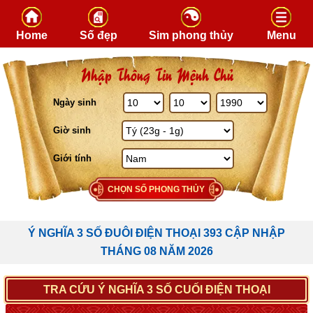
Skip to content
Home
Số đẹp
Sim phong thủy
Menu
Nhập Thông Tin Mệnh Chủ
Ngày sinh
Giờ sinh
Giới tính
CHỌN SỐ PHONG THỦY
Ý NGHĨA 3 SỐ ĐUÔI ĐIỆN THOẠI 393 CẬP NHẬP
THÁNG 08 NĂM 2026
TRA CỨU Ý NGHĨA 3 SỐ CUỐI ĐIỆN THOẠI