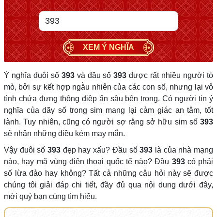
XEM Ý NGHĨA
Ý nghĩa đuôi số
393
và đầu số
393
được rất nhiều người tò
mò, bởi sự kết hợp ngẫu nhiên của các con số, nhưng lại vô
tình chứa đựng thông điệp ẩn sâu bên trong. Có người tin ý
nghĩa của dãy số trong sim mang lại cảm giác an tâm, tốt
lành. Tuy nhiên, cũng có người sợ rằng sở hữu sim số
393
sẽ nhận những điều kém may mắn.
Vậy đuôi số
393
đẹp hay xấu? Đầu số
393
là của nhà mạng
nào, hay mã vùng điện thoại quốc tế nào? Đầu
393
có phải
số lừa đảo hay không? Tất cả những câu hỏi này sẽ được
chúng tôi giải đáp chi tiết, đầy đủ qua nội dung dưới đây,
mời quý bạn cùng tìm hiểu.