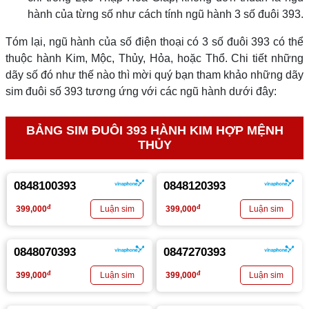
hành của từng số như cách tính ngũ hành 3 số đuôi 393.
Tóm lại, ngũ hành của số điện thoại có 3 số đuôi 393 có thể
thuộc hành Kim, Mộc, Thủy, Hỏa, hoặc Thổ. Chi tiết những
dãy số đó như thế nào thì mời quý bạn tham khảo những dãy
sim đuôi số 393 tương ứng với các ngũ hành dưới đây:
BẢNG SIM ĐUÔI 393 HÀNH KIM HỢP MỆNH
THỦY
0848100393
0848120393
đ
đ
399,000
399,000
0848070393
0847270393
đ
đ
399,000
399,000