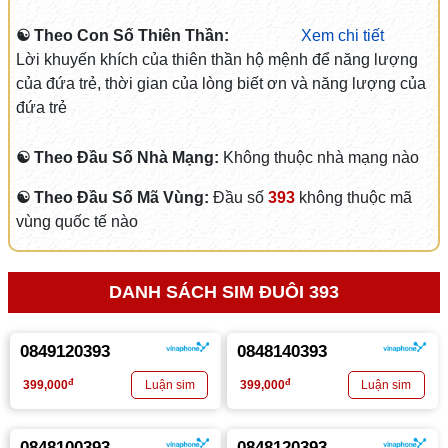
☯ Theo Con Số Thiên Thần:
Xem chi tiết
Lời khuyến khích của thiên thần hộ mệnh để năng lượng
của đứa trẻ, thời gian của lòng biết ơn và năng lượng của
đứa trẻ
☯ Theo Đầu Số Nhà Mạng:
Không thuộc nhà mạng nào
☯ Theo Đầu Số Mã Vùng:
Đầu số
393
không thuộc mã
vùng quốc tế nào
DANH SÁCH SIM ĐUÔI 393
0849120393
0848140393
đ
đ
399,000
399,000
0848100393
0848120393