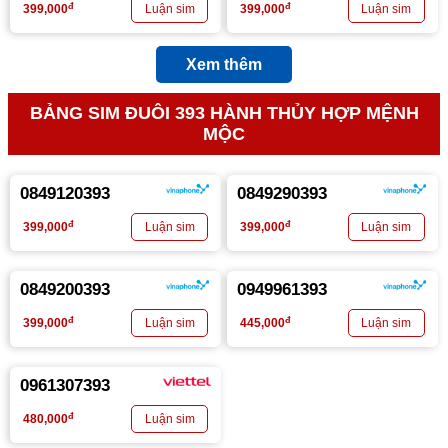
đ
đ
399,000
399,000
Xem thêm
BẢNG SIM ĐUÔI 393 HÀNH THỦY HỢP MỆNH
MỘC
0849120393
0849290393
đ
đ
399,000
399,000
0849200393
0949961393
đ
đ
399,000
445,000
0961307393
đ
480,000