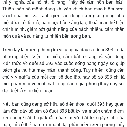
thì ý nghĩa của nó rất rõ ràng: "hãy để tâm hồn bạn hát".
Thiên thần hộ mệnh đang khuyến khích bạn mạo hiểm hơn,
vượt qua một vài ranh giới, tận dụng cảm giác giống như
một đứa trẻ, tò mò, ham học hỏi, sáng tạo, thoải mái thể hiện
chính mình, giảm bớt gánh nặng của trách nhiệm, cảm nhận
món quà và tài năng tự nhiên bên trong bạn.
Trên đây là những thông tin về ý nghĩa dãy số đuôi 393 từ đa
phương diện. Việc tìm hiểu, nắm bắt rõ ràng và vận dụng
kiến thức về đuôi số 393 vào cuộc sống hàng ngày sẽ giúp
bách gia thu hút may mắn, thành công. Tuy nhiên, cũng cần
chú ý ý nghĩa của mỗi con số độc lập, hay bộ số 393 chỉ là
một phần nhỏ về một mặt trong đánh giá phong thủy dãy số,
đặc biệt là sim điện thoại.
Nếu bạn cũng đang sở hữu số điện thoại đuôi 393 hay quan
tâm đến dãy số sim có đuôi 393 bất kỳ, và muốn chấm điểm,
xem hung/ cát, hợp/ khắc của sim với bát tự ngày sinh của
bạn, thì có thể tra cứu nhanh tại phần mềm xem phong thủy