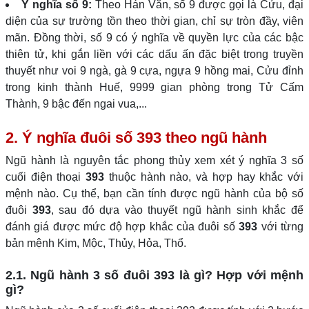
Ý nghĩa số 9:
Theo Hán Văn, số 9 được gọi là Cửu, đại
diện của sự trường tồn theo thời gian, chỉ sự tròn đầy, viên
mãn. Đồng thời, số 9 có ý nghĩa về quyền lực của các bậc
thiên tử, khi gắn liền với các dấu ấn đặc biệt trong truyền
thuyết như voi 9 ngà, gà 9 cựa, ngựa 9 hồng mai, Cửu đỉnh
trong kinh thành Huế, 9999 gian phòng trong Tử Cấm
Thành, 9 bậc đến ngai vua,...
2. Ý nghĩa đuôi số 393 theo ngũ hành
Ngũ hành là nguyên tắc phong thủy xem xét ý nghĩa 3 số
cuối điện thoại
393
thuộc hành nào, và hợp hay khắc với
mệnh nào. Cụ thể, bạn cần tính được ngũ hành của bộ số
đuôi
393
, sau đó dựa vào thuyết ngũ hành sinh khắc để
đánh giá được mức độ hợp khắc của đuôi số
393
với từng
bản mệnh Kim, Mộc, Thủy, Hỏa, Thổ.
2.1. Ngũ hành 3 số đuôi 393 là gì? Hợp với mệnh
gì?