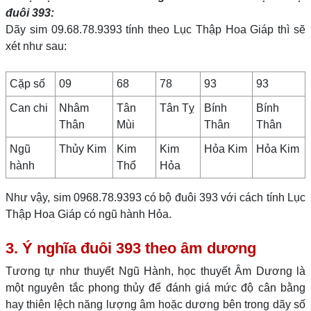
đuôi 393:
Dãy sim 09.68.78.9393 tính theo Lục Thập Hoa Giáp thì sẽ
xét như sau:
Cặp số
09
68
78
93
93
Can chi
Nhâm
Tân
Tân Tỵ
Bính
Bính
Thân
Mùi
Thân
Thân
Ngũ
Thủy Kim
Kim
Kim
Hỏa Kim
Hỏa Kim
hành
Thổ
Hỏa
Như vậy, sim 0968.78.9393 có bộ đuôi 393 với cách tính Lục
Thập Hoa Giáp có ngũ hành Hỏa.
3. Ý nghĩa đuôi 393 theo âm dương
Tương tự như thuyết Ngũ Hành, học thuyết Âm Dương là
một nguyên tắc phong thủy để đánh giá mức độ cân bằng
hay thiên lệch năng lượng âm hoặc dương bên trong dãy số