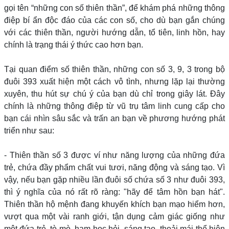
gọi tên “những con số thiên thần”, để khám phá những thông
điệp bí ẩn độc đáo của các con số, cho dù bạn gắn chúng
với các thiên thần, người hướng dẫn, tổ tiên, linh hồn, hay
chính là trạng thái ý thức cao hơn bạn.
Tại quan điểm số thiên thần, những con số 3, 9, 3 trong bộ
đuôi 393 xuất hiện một cách vô tình, nhưng lặp lại thường
xuyên, thu hút sự chú ý của bạn dù chỉ trong giây lát. Đây
chính là những thông điệp từ vũ trụ tâm linh cung cấp cho
bạn cái nhìn sâu sắc và trấn an bạn về phương hướng phát
triển như sau:
- Thiên thần số 3 được ví như năng lượng của những đứa
trẻ, chứa đầy phẩm chất vui tươi, năng động và sáng tạo. Vì
vậy, nếu bạn gặp nhiều lần đuôi số chứa số 3 như đuôi 393,
thì ý nghĩa của nó rất rõ ràng: "hãy để tâm hồn bạn hát".
Thiên thần hộ mệnh đang khuyến khích bạn mạo hiểm hơn,
vượt qua một vài ranh giới, tận dụng cảm giác giống như
một đứa trẻ, tò mò, ham học hỏi, sáng tạo, thoải mái thể hiện