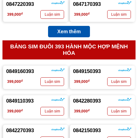
0847220393
0847170393
đ
đ
399,000
399,000
Xem thêm
BẢNG SIM ĐUÔI 393 HÀNH MỘC HỢP MỆNH
HỎA
0849160393
0849150393
đ
đ
399,000
399,000
0849110393
0842280393
đ
đ
399,000
399,000
0842270393
0842150393