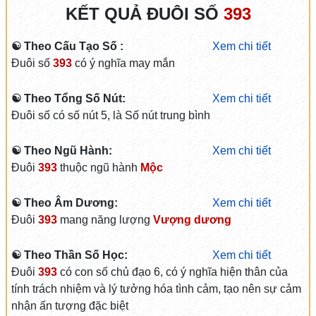
KẾT QUẢ ĐUÔI SỐ
393
☯ Theo Cấu Tạo Số :
Xem chi tiết
Đuôi số
393
có ý nghĩa may mắn
☯ Theo Tổng Số Nút:
Xem chi tiết
Đuôi số có số nút 5, là Số nút trung bình
☯ Theo Ngũ Hành:
Xem chi tiết
Đuôi
393
thuộc ngũ hành
Mộc
☯ Theo Âm Dương:
Xem chi tiết
Đuôi
393
mang năng lượng
Vượng dương
☯ Theo Thần Số Học:
Xem chi tiết
Đuôi
393
có con số chủ đạo 6, có ý nghĩa hiện thân của
tính trách nhiệm và lý tưởng hóa tình cảm, tạo nên sự cảm
nhận ấn tượng đặc biệt