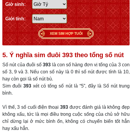
Giờ sinh:
Giới tính:
XEM SIM HỢP TUỔI
5. Ý nghĩa sim đuôi
393
theo tổng số nút
Số nút của đuôi số
393
là con số hàng đơn vị tổng của 3 con
số 3, 9 và 3. Nếu con số này là 0 thì số nút được tính là 10,
hay còn gọi là số nút bù.
Sim đuôi
393
xét có tổng số nút là “5”, đây là Số nút trung
bình.
Vì thế, 3 số cuối điện thoại
393
được đánh giá là không đẹp
không xấu, tức là mọi điều trong cuộc sống của chủ sở hữu
chỉ dừng lại ở mức bình ổn, không có chuyển biến tốt hẳn
hay xấu hẳn.