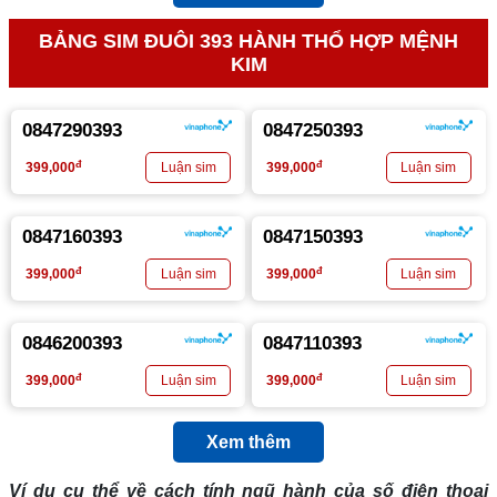
BẢNG SIM ĐUÔI 393 HÀNH THỔ HỢP MỆNH
KIM
0847290393
0847250393
đ
đ
399,000
399,000
0847160393
0847150393
đ
đ
399,000
399,000
0846200393
0847110393
đ
đ
399,000
399,000
Xem thêm
Ví dụ cụ thể về cách tính ngũ hành của số điện thoại