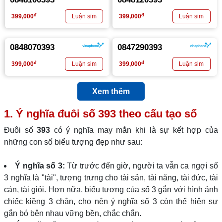
đ
đ
399,000
399,000
0848070393
0847290393
đ
đ
399,000
399,000
Xem thêm
1. Ý nghĩa đuôi số
393
theo cấu tạo số
Đuôi số
393
có ý nghĩa may mắn khi là sự kết hợp của
những con số biểu tượng đẹp như sau:
Ý nghĩa số 3:
Từ trước đến giờ, người ta vẫn ca ngợi số
3 nghĩa là "tài", tượng trưng cho tài sản, tài năng, tài đức, tài
cán, tài giỏi. Hơn nữa, biểu tượng của số 3 gắn với hình ảnh
chiếc kiềng 3 chân, cho nên ý nghĩa số 3 còn thể hiện sự
gắn bó bên nhau vững bền, chắc chắn.