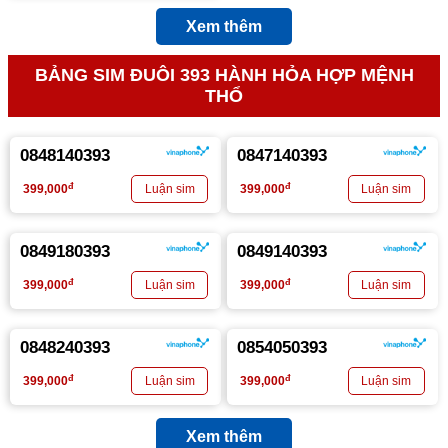
Xem thêm
BẢNG SIM ĐUÔI 393 HÀNH HỎA HỢP MỆNH
THỔ
0848140393
0847140393
đ
đ
399,000
399,000
0849180393
0849140393
đ
đ
399,000
399,000
0848240393
0854050393
đ
đ
399,000
399,000
Xem thêm