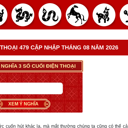
 THOẠI 479 CẬP NHẬP THÁNG 08 NĂM 2026
 NGHĨA 3 SỐ CUỐI ĐIỆN THOẠI
XEM Ý NGHĨA
c cuốn hút khác lạ, mà mắt thường chúng ta cũng có thể c