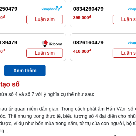
250479
0834260479
đ
đ
00
399,000
139479
0826160479
đ
đ
00
410,000
Xem thêm
tạo số
hứa số 4 và số 7 với ý nghĩa cụ thể như sau:
hau từ quan niệm dân gian. Trong cách phát âm Hán Văn, số 
óc. Thế nhưng trong thực tế, biểu tượng số 4 đại diện cho nh
 được, ví dụ như bốn mùa trong năm, tứ trụ của con người, bộ tứ
g...