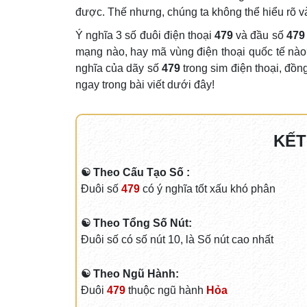
được. Thế nhưng, chúng ta không thể hiểu rõ v
Ý nghĩa 3 số đuôi điện thoại
479
và đầu số
479
mạng nào, hay mã vùng điện thoại quốc tế n
nghĩa của dãy số
479
trong sim điện thoại, đồn
ngay trong bài viết dưới đây!
KẾT
☯ Theo Cấu Tạo Số :
Đuôi số
479
có ý nghĩa tốt xấu khó phân
☯ Theo Tổng Số Nút:
Đuôi số có số nút 10, là Số nút cao nhất
☯ Theo Ngũ Hành:
Đuôi
479
thuộc ngũ hành
Hỏa