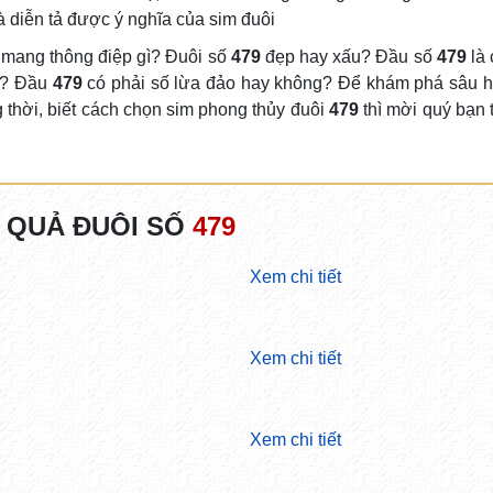
à diễn tả được ý nghĩa của sim đuôi
mang thông điệp gì? Đuôi số
479
đẹp hay xấu? Đầu số
479
là 
ào? Đầu
479
có phải số lừa đảo hay không? Để khám phá sâu h
g thời, biết cách chọn sim phong thủy đuôi
479
thì mời quý bạn 
 QUẢ ĐUÔI SỐ
479
Xem chi tiết
Xem chi tiết
Xem chi tiết