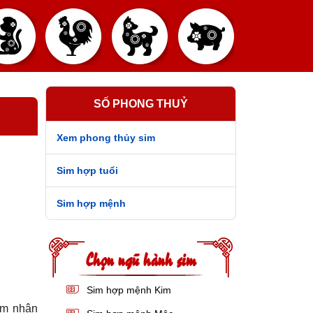
SỐ PHONG THUỶ
Xem phong thủy sim
Sim hợp tuổi
Sim hợp mệnh
Chọn ngũ hành sim
Sim hợp mệnh Kim
ảm nhận