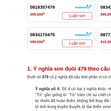
0818357479
0834
đ
399,000
399,0
0834170479
0877
đ
399,000
410,0
1. Ý nghĩa sim đuôi
479
theo cấu 
Đuôi số
479
có ý nghĩa tốt xấu khó phân vì có c
Ý nghĩa số 4:
Số 4 có hai ý nghĩa khác n
"Tứ" gần giống từ "Tử" hàm chỉ sự chết ch
tự nhiên đã hoàn thiện, không thể thay đổi
tứ linh trong truyền thuyết, tứ đại thiên vươn