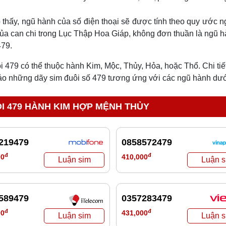
thấy, ngũ hành của số điện thoại sẽ được tính theo quy ước 
ủa can chi trong Lục Thập Hoa Giáp, không đơn thuần là ngũ 
479.
ôi 479 có thể thuộc hành Kim, Mộc, Thủy, Hỏa, hoặc Thổ. Chi ti
hảo những dãy sim đuôi số 479 tương ứng với các ngũ hành dướ
I 479 HÀNH KIM HỢP MỆNH THỦY
219479
0858572479
đ
đ
00
410,000
589479
0357283479
đ
đ
00
431,000