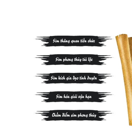
Sim thăng quan tiến chức
Sim phong thủy tài lộc
Sim kích gia đạo tình duyên
Sim hóa giải vận hạn
Chấm điểm sim phong thủy