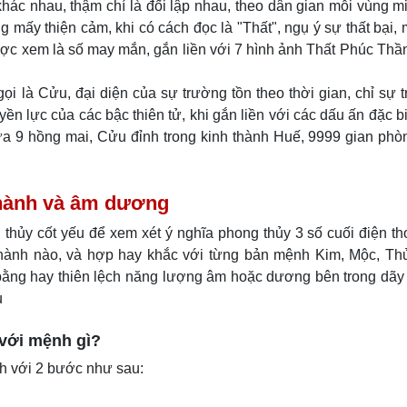
hác nhau, thậm chí là đối lập nhau, theo dân gian mỗi vùng m
 mấy thiện cảm, khi có cách đọc là "Thất", ngụ ý sự thất bại, 
ợc xem là số may mắn, gắn liền với 7 hình ảnh Thất Phúc Thần,
 là Cửu, đại diện của sự trường tồn theo thời gian, chỉ sự t
ền lực của các bậc thiên tử, khi gắn liền với các dấu ấn đặc bi
gựa 9 hồng mai, Cửu đỉnh trong kinh thành Huế, 9999 gian phò
ũ hành và âm dương
hủy cốt yếu để xem xét ý nghĩa phong thủy 3 số cuối điện th
 hành nào, và hợp hay khắc với từng bản mệnh Kim, Mộc, Thủ
ng hay thiên lệch năng lượng âm hoặc dương bên trong dãy 
ủ
 với mệnh gì?
nh với 2 bước như sau: