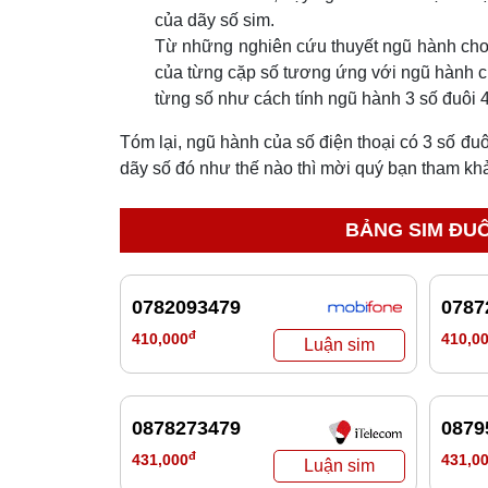
của dãy số sim.
Từ những nghiên cứu thuyết ngũ hành cho 
của từng cặp số tương ứng với ngũ hành c
từng số như cách tính ngũ hành 3 số đuôi 
Tóm lại, ngũ hành của số điện thoại có 3 số đu
dãy số đó như thế nào thì mời quý bạn tham k
BẢNG SIM ĐUÔ
0782093479
0787
đ
410,000
410,0
0878273479
0879
đ
431,000
431,0