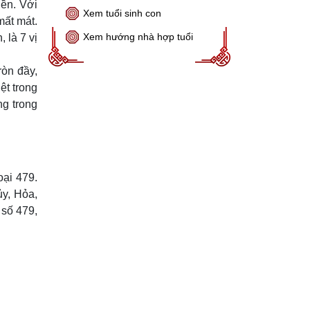
iền. Với
Xem tuổi sinh con
mất mát.
Xem hướng nhà hợp tuổi
 là 7 vị
ròn đầy,
ệt trong
ng trong
oại 479.
y, Hỏa,
số 479,