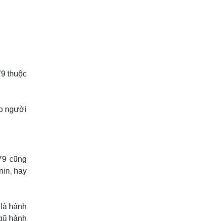
79 thuộc
ho người
479 cũng
nin, hay
 là hành
ngũ hành