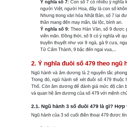
Ý nghĩa số 7:
Con số 7 có nhiều ý nghĩa k
người Việt, người Hoa, đây là con số không
Nhưng trong văn hóa Nhật Bản, số 7 lại đư
thần mang đến may mắn, tài lộc, bình an.
Ý nghĩa số 9:
Theo Hán Văn, số 9 được gọi
viên mãn. Đồng thời, số 9 có ý nghĩa về quy
truyền thuyết như voi 9 ngà, gà 9 cựa, n
Tử Cấm Thành, 9 bậc đến ngai vua,...
2. Ý nghĩa đuôi số 479 theo ng
Ngũ hành và âm dương là 2 nguyên tắc phong t
Trong đó, ngũ hành sẽ xét đuôi số 479 thuộc
Thổ. Còn âm dương để đánh giá mức độ cân bằ
và quan hệ âm dương của số 479 với mệnh ch
2.1. Ngũ hành 3 số đuôi 479 là gì? Hợp
Ngũ hành của 3 số cuối điện thoại 479 được tí