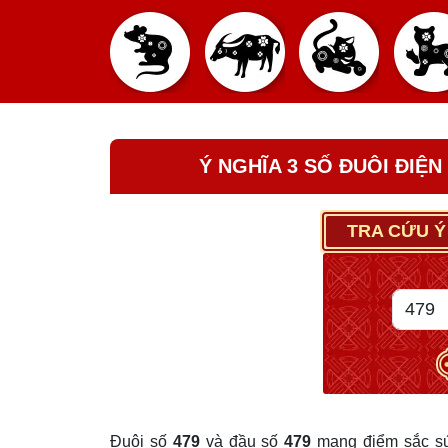
Ý NGHĨA 3 SỐ ĐUÔI ĐIỆN
TRA CỨU Ý
Đuôi số
479
và đầu số
479
mang điểm sắc sứ