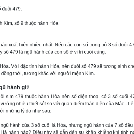
ố đuôi 479.
nh Kim, số 9 thuộc hành Hỏa.
ào xuất hiện nhiều nhất. Nếu các con số trong bộ 3 số đuôi 4
 số 479 là ngũ hành của con số ở vị trí cuối cùng.
 Hỏa. Với đặc tính hành Hỏa, nên đuôi số 479 sẽ tương sinh c
 đồng thời, tương khắc với người mệnh Kim.
ngũ hành gì?
uôi sim 479 thuộc hành Hỏa nên số điện thoại có 3 số cuối 
vướng nhiều thiết sót so với quan điểm toàn diện của Mác - Lê
với những lý do như sau:
, ngũ hành của 3 số cuối là Hỏa, nhưng ngũ hành của 7 số đầu
i là hành nào? Điều này sẽ dẫn đến sự khập khiễng khi tính 