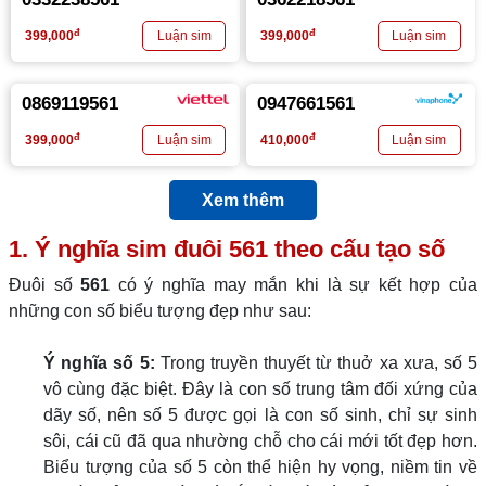
đ
đ
399,000
399,000
0869119561
0947661561
đ
đ
399,000
410,000
Xem thêm
1. Ý nghĩa sim đuôi
561
theo cấu tạo số
Đuôi số
561
có ý nghĩa may mắn khi là sự kết hợp của
những con số biểu tượng đẹp như sau:
Ý nghĩa số 5:
Trong truyền thuyết từ thuở xa xưa, số 5
vô cùng đặc biệt. Đây là con số trung tâm đối xứng của
dãy số, nên số 5 được gọi là con số sinh, chỉ sự sinh
sôi, cái cũ đã qua nhường chỗ cho cái mới tốt đẹp hơn.
Biểu tượng của số 5 còn thể hiện hy vọng, niềm tin về