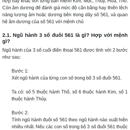
hợp hay khắc với từng bản mệnh Kim, Mộc, Thủy, Hỏa, Thổ.
Còn âm dương để đánh giá mức độ cân bằng hay thiên lệch
năng lượng âm hoặc dương bên trong dãy số 561, và quan
hệ âm dương của số 561 với mệnh chủ
2.1. Ngũ hành 3 số đuôi 561 là gì? Hợp với mệnh
gì?
Ngũ hành của 3 số cuối điện thoại 561 được tính với 2 bước
như sau:
Bước 1:
Xét ngũ hành của từng con số trong bộ 3 số đuôi 561.
Ta có: số 5 thuộc hành Thổ, số 6 thuộc hành Kim, số 1
thuộc hành Thủy.
Bước 2:
Tính ngũ hành đuôi số 561 theo ngũ hành nào xuất hiện
nhiều nhất. Nếu các con số trong bộ 3 số đuôi 561 thuộc