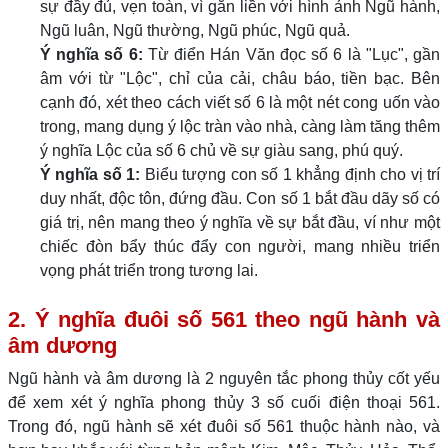
sự đầy đủ, vẹn toàn, vì gắn liền với hình ảnh Ngũ hành,
Ngũ luân, Ngũ thường, Ngũ phúc, Ngũ quả.
Ý nghĩa số 6:
Từ điển Hán Văn đọc số 6 là "Lục", gần
âm với từ "Lộc", chỉ của cải, châu báo, tiền bạc. Bên
cạnh đó, xét theo cách viết số 6 là một nét cong uốn vào
trong, mang dụng ý lộc tràn vào nhà, càng làm tăng thêm
ý nghĩa Lộc của số 6 chủ về sự giàu sang, phú quý.
Ý nghĩa số 1:
Biểu tượng con số 1 khẳng định cho vị trí
duy nhất, độc tôn, đứng đầu. Con số 1 bắt đầu dãy số có
giá trị, nên mang theo ý nghĩa về sự bắt đầu, ví như một
chiếc đòn bẩy thúc đẩy con người, mang nhiều triển
vọng phát triển trong tương lai.
2. Ý nghĩa đuôi số 561 theo ngũ hành và
âm dương
Ngũ hành và âm dương là 2 nguyên tắc phong thủy cốt yếu
để xem xét ý nghĩa phong thủy 3 số cuối điện thoại 561.
Trong đó, ngũ hành sẽ xét đuôi số 561 thuộc hành nào, và