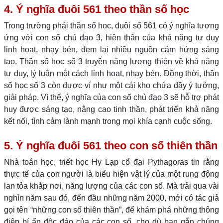
4. Ý nghĩa đuôi 561 theo thần số học
Trong trường phái thần số học, đuôi số 561 có ý nghĩa tương
ứng với con số chủ đạo 3, hiện thân của khả năng tư duy
linh hoạt, nhạy bén, đem lại nhiều nguồn cảm hứng sáng
tạo. Thần số học số 3 truyền năng lượng thiên về khả năng
tư duy, lý luận một cách linh hoạt, nhạy bén. Đồng thời, thần
số học số 3 còn được ví như một cái kho chứa đầy ý tưởng,
giải pháp. Vì thế, ý nghĩa của con số chủ đạo 3 sẽ hỗ trợ phát
huy được sáng tạo, nâng cao tinh thần, phát triển khả năng
kết nối, tình cảm lành mạnh trong mọi khía cạnh cuộc sống.
5. Ý nghĩa đuôi 561 theo con số thiên thần
Nhà toán học, triết học Hy Lạp cổ đại Pythagoras tin rằng
thực tế của con người là biểu hiện vật lý của một rung động
lan tỏa khắp nơi, năng lượng của các con số. Mà trải qua vài
nghìn năm sau đó, đến đầu những năm 2000, mới có tác giả
gọi tên “những con số thiên thần”, để khám phá những thông
điệp bí ẩn độc đáo của các con số, cho dù bạn gắn chúng