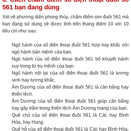
561 bạn đang dùng
Xét về phương diện phong thủy, chấm điểm sim đuôi 561 mà
bạn đang sử dụng sẽ được tính trên thang điểm 10 với 10
tiêu chí như sau:
Ngũ hành của số điện thoại đuôi 561 hợp hay khắc với
ngũ hành bản mệnh của bạn.
Ngũ hành của số điện thoại đuôi 561 bổ khuyết hành
suy trong tứ trụ mệnh của bạn.
Ngũ hành nội tại của số điện thoại đuôi 561 là tương
sinh hay tương khắc.
Âm Dương của số điện thoại đuôi 561 là cân bằng hay
thiên lệch.
Âm Dương của số điện thoại đuôi 561 giúp cân bằng
hay gây trầm trọng thiên lệch Âm Dương mạng của bạn.
Quẻ chủ của số điện thoại đuôi 561 là Cát, hay Bình
Hòa, hay Hung.
Quẻ hỗ của số điện thoại đuôi 561 là Cát, hay Bình Hòa,