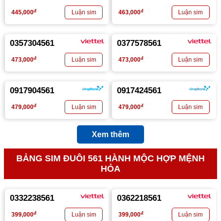
đ
đ
445,000
463,000
0357304561
0377578561
đ
đ
473,000
473,000
0917904561
0917424561
đ
đ
479,000
479,000
Xem thêm
BẢNG SIM ĐUÔI 561 HÀNH MỘC HỢP MỆNH
HỎA
0332238561
0362218561
đ
đ
399,000
399,000