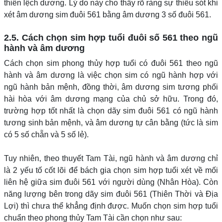
thiên lệch dương. Lý do này cho thấy rõ ràng sự thiếu sót khi
xét âm dương sim đuôi 561 bằng âm dương 3 số đuôi 561.
2.5. Cách chọn sim hợp tuổi đuôi số 561 theo ngũ
hành và âm dương
Cách chọn sim phong thủy hợp tuổi có đuôi 561 theo ngũ
hành và âm dương là việc chọn sim có ngũ hành hợp với
ngũ hành bản mệnh, đồng thời, âm dương sim tương phối
hài hòa với âm dương mạng của chủ sở hữu. Trong đó,
trường hợp tốt nhất là chọn dãy sim đuôi 561 có ngũ hành
tương sinh bản mệnh, và âm dương tự cân bằng (tức là sim
có 5 số chẵn và 5 số lẻ).
Tuy nhiên, theo thuyết Tam Tài, ngũ hành và âm dương chỉ
là 2 yếu tố cốt lõi để bách gia chọn sim hợp tuổi xét về mối
liên hệ giữa sim đuôi 561 với người dùng (Nhân Hòa). Còn
năng lượng bên trong dãy sim đuôi 561 (Thiên Thời và Địa
Lợi) thì chưa thể khẳng định được. Muốn chọn sim hợp tuổi
chuẩn theo phong thủy Tam Tài cần chọn như sau: