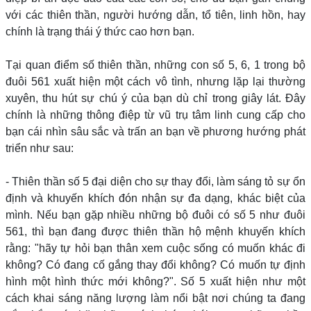
với các thiên thần, người hướng dẫn, tổ tiên, linh hồn, hay
chính là trạng thái ý thức cao hơn bạn.
Tại quan điểm số thiên thần, những con số 5, 6, 1 trong bộ
đuôi 561 xuất hiện một cách vô tình, nhưng lặp lại thường
xuyên, thu hút sự chú ý của bạn dù chỉ trong giây lát. Đây
chính là những thông điệp từ vũ trụ tâm linh cung cấp cho
bạn cái nhìn sâu sắc và trấn an bạn về phương hướng phát
triển như sau:
- Thiên thần số 5 đại diện cho sự thay đổi, làm sáng tỏ sự ổn
định và khuyến khích đón nhận sự đa dạng, khác biệt của
mình. Nếu bạn gặp nhiều những bộ đuôi có số 5 như đuôi
561, thì bạn đang được thiên thần hộ mệnh khuyến khích
rằng: "hãy tự hỏi bạn thân xem cuộc sống có muốn khác đi
không? Có đang cố gắng thay đổi không? Có muốn tự định
hình một hình thức mới không?". Số 5 xuất hiện như một
cách khai sáng năng lượng làm nổi bật nơi chúng ta đang