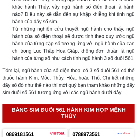
khác hành Thủy, vậy ngũ hành số điện thoại là hành
nào? Điều này sẽ dẫn đến sự khập khiễng khi tính ngũ
hành của dãy số sim.
Từ những nghiên cứu thuyết ngũ hành cho thấy, ngũ
hành của số điện thoại sẽ được tính theo quy ước ngũ
hành của từng cặp số tương ứng với ngũ hành của can
chi trong Lục Thập Hoa Giáp, không đơn thuần là ngũ
hành của từng số như cách tính ngũ hành 3 số đuôi 561.
Tóm lại, ngũ hành của số điện thoại có 3 số đuôi 561 có thể
thuộc hành Kim, Mộc, Thủy, Hỏa, hoặc Thổ. Chi tiết những
dãy số đó như thế nào thì mời quý bạn tham khảo những dãy
sim đuôi số 561 tương ứng với các ngũ hành dưới đây:
BẢNG SIM ĐUÔI 561 HÀNH KIM HỢP MỆNH
THỦY
0869181561
0788973561