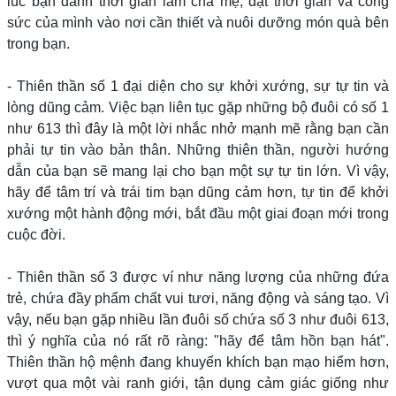
lúc bạn dành thời gian làm cha mẹ, đặt thời gian và công
sức của mình vào nơi cần thiết và nuôi dưỡng món quà bên
trong bạn.
- Thiên thần số 1 đại diện cho sự khởi xướng, sự tự tin và
lòng dũng cảm. Việc bạn liên tục gặp những bộ đuôi có số 1
như 613 thì đây là một lời nhắc nhở mạnh mẽ rằng bạn cần
phải tự tin vào bản thân. Những thiên thần, người hướng
dẫn của bạn sẽ mang lại cho bạn một sự tự tin lớn. Vì vậy,
hãy để tâm trí và trái tim bạn dũng cảm hơn, tự tin để khởi
xướng một hành động mới, bắt đầu một giai đoạn mới trong
cuộc đời.
- Thiên thần số 3 được ví như năng lượng của những đứa
trẻ, chứa đầy phẩm chất vui tươi, năng động và sáng tạo. Vì
vậy, nếu bạn gặp nhiều lần đuôi số chứa số 3 như đuôi 613,
thì ý nghĩa của nó rất rõ ràng: "hãy để tâm hồn bạn hát".
Thiên thần hộ mệnh đang khuyến khích bạn mạo hiểm hơn,
vượt qua một vài ranh giới, tận dụng cảm giác giống như