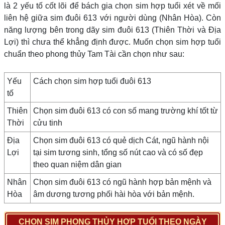
là 2 yếu tố cốt lõi để bách gia chọn sim hợp tuổi xét về mối
liên hệ giữa sim đuôi 613 với người dùng (Nhân Hòa). Còn
năng lượng bên trong dãy sim đuôi 613 (Thiên Thời và Địa
Lợi) thì chưa thể khẳng định được. Muốn chọn sim hợp tuổi
chuẩn theo phong thủy Tam Tài cần chọn như sau:
Yếu
Cách chọn sim hợp tuổi đuôi 613
tố
Thiên
Chọn sim đuôi 613 có con số mang trường khí tốt từ
Thời
cửu tinh
Địa
Chọn sim đuôi 613 có quẻ dịch Cát, ngũ hành nội
Lợi
tại sim tương sinh, tổng số nút cao và có số đẹp
theo quan niệm dân gian
Nhân
Chọn sim đuôi 613 có ngũ hành hợp bản mệnh và
Hòa
âm dương tương phối hài hòa với bản mệnh.
CHỌN SIM PHONG THỦY HỢP TUỔI THEO NGÀY