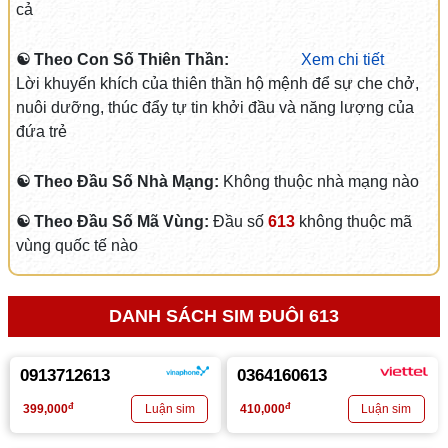
cả
☯ Theo Con Số Thiên Thần:
Xem chi tiết
Lời khuyến khích của thiên thần hộ mệnh để sự che chở,
nuôi dưỡng, thúc đẩy tự tin khởi đầu và năng lượng của
đứa trẻ
☯ Theo Đầu Số Nhà Mạng:
Không thuộc nhà mạng nào
☯ Theo Đầu Số Mã Vùng:
Đầu số
613
không thuộc mã
vùng quốc tế nào
DANH SÁCH SIM ĐUÔI 613
0913712613
0364160613
đ
đ
399,000
410,000