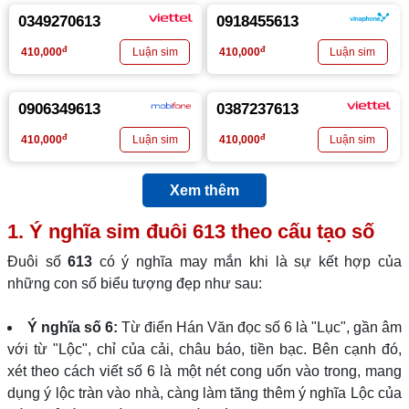
0349270613
0918455613
đ
đ
410,000
410,000
0906349613
0387237613
đ
đ
410,000
410,000
Xem thêm
1. Ý nghĩa sim đuôi
613
theo cấu tạo số
Đuôi số
613
có ý nghĩa may mắn khi là sự kết hợp của
những con số biểu tượng đẹp như sau:
Ý nghĩa số 6:
Từ điển Hán Văn đọc số 6 là "Lục", gần âm
với từ "Lộc", chỉ của cải, châu báo, tiền bạc. Bên cạnh đó,
xét theo cách viết số 6 là một nét cong uốn vào trong, mang
dụng ý lộc tràn vào nhà, càng làm tăng thêm ý nghĩa Lộc của