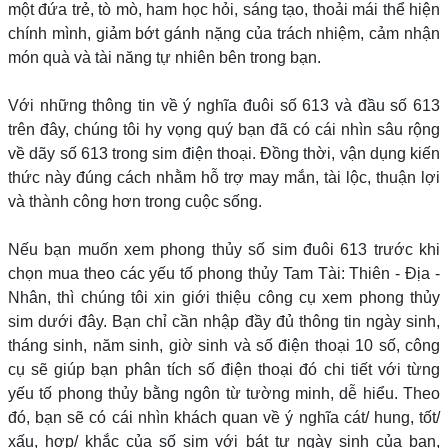
một đứa trẻ, tò mò, ham học hỏi, sáng tạo, thoải mái thể hiện
chính mình, giảm bớt gánh nặng của trách nhiệm, cảm nhận
món quà và tài năng tự nhiên bên trong bạn.
Với những thông tin về ý nghĩa đuôi số 613 và đầu số 613
trên đây, chúng tôi hy vọng quý bạn đã có cái nhìn sâu rộng
về dãy số 613 trong sim điện thoại. Đồng thời, vận dụng kiến
thức này đúng cách nhằm hỗ trợ may mắn, tài lộc, thuận lợi
và thành công hơn trong cuộc sống.
Nếu bạn muốn xem phong thủy số sim đuôi 613 trước khi
chọn mua theo các yếu tố phong thủy Tam Tài: Thiên - Địa -
Nhân, thì chúng tôi xin giới thiệu công cụ xem phong thủy
sim dưới đây. Bạn chỉ cần nhập đầy đủ thông tin ngày sinh,
tháng sinh, năm sinh, giờ sinh và số điện thoại 10 số, công
cụ sẽ giúp bạn phân tích số điện thoại đó chi tiết với từng
yếu tố phong thủy bằng ngôn từ tường minh, dễ hiểu. Theo
đó, bạn sẽ có cái nhìn khách quan về ý nghĩa cát/ hung, tốt/
xấu, hợp/ khắc của số sim với bát tự ngày sinh của bạn,