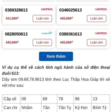
0369328613
0346025613
đ
đ
431,000
445,000
0828050613
0389361613
đ
đ
445,000
445,000
Xem thêm
Ví dụ cụ thể về cách tính ngũ hành của số điện thoại
đuôi 613:
Dãy sim 09.68.78.9613 tính theo Lục Thập Hoa Giáp thì sẽ
xét như sau:
Cặp số
09
68
78
96
13
Can chi
Nhâm
Tân
Tân Tỵ
Kỷ Hợi
Bính Tý