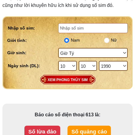
cũng như lời khuyên hữu ích khi sử dụng số sim đó.
Nhập số sim:
Nam
Nữ
Giới tính:
Giờ sinh:
XEM PHONG THỦY SIM
Báo cáo số điện thoại 613 là:
Số lừa đảo
Số quảng cáo