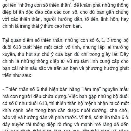
gọi tên “những con số thiên thần”, để khám phá những thông
điệp bí ẩn độc đáo của các con số, cho dù bạn gắn chúng
với các thiên thần, người hướng dẫn, tổ tiên, linh hồn, hay
chính là trạng thái ý thức cao hơn bạn.
Tại quan điểm số thiên thần, những con số 6, 1, 3 trong bộ
đuôi 613 xuất hiện một cách vô tình, nhưng lặp lại thường
xuyên, thu hút sự chú ý của bạn dù chỉ trong giây lát. Đây
chính là những thông điệp từ vũ trụ tâm linh cung cấp cho
bạn cái nhìn sâu sắc và trấn an bạn về phương hướng phát
triển như sau:
- Thiên thần số 6 thể hiện bản năng "làm mẹ" nguyên mẫu
mà con người đều chứa đựng. Việc bạn gặp những bộ đuôi
có số 6 như đuôi 613, thì thiên thần hộ mệnh nhận ra có một
khía cạnh bên trong bạn cần được nuôi dưỡng, che chở,
bảo vệ và hướng dẫn về phía trước. Vì thế, số thiên thần 6 ở
đây truyền tải thông điệp rõ ràng và mạnh mẽ rằng đã đến