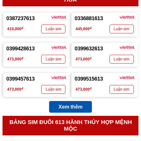
0387237613
0336881613
đ
đ
410,000
445,000
0399428613
0399632613
đ
đ
473,000
473,000
0399457613
0399515613
đ
đ
473,000
473,000
Xem thêm
BẢNG SIM ĐUÔI 613 HÀNH THỦY HỢP MỆNH
MỘC