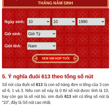
THÁNG NĂM SINH
Ngày sinh:
Giờ sinh:
Giới tính:
XEM SIM HỢP TUỔI
5. Ý nghĩa đuôi 613 theo tổng số nút
Số nút của đuôi số
613
là con số hàng đơn vị tổng của 3 con
số 6, 1 và 3. Nếu con số này là 0 thì số nút được tính là 10,
hay còn gọi là số nút bù. sim đuôi
613
xét có tổng số nút là
“10”, đây là Số nút cao nhất.