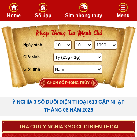
Skip to content
Home
Số đẹp
Sim phong thủy
Menu
Nhập Thông Tin Mệnh Chủ
Ngày sinh
Giờ sinh
Giới tính
CHỌN SỐ PHONG THỦY
Ý NGHĨA 3 SỐ ĐUÔI ĐIỆN THOẠI 613 CẬP NHẬP
THÁNG 08 NĂM 2026
TRA CỨU Ý NGHĨA 3 SỐ CUỐI ĐIỆN THOẠI