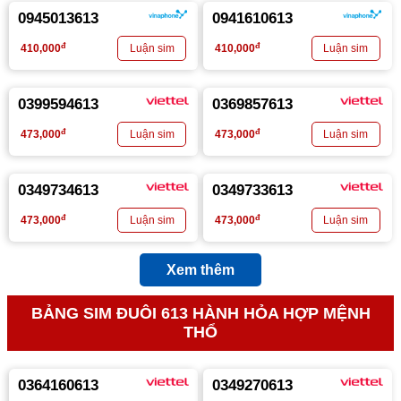
0945013613
0941610613
đ
đ
410,000
410,000
0399594613
0369857613
đ
đ
473,000
473,000
0349734613
0349733613
đ
đ
473,000
473,000
Xem thêm
BẢNG SIM ĐUÔI 613 HÀNH HỎA HỢP MỆNH
THỔ
0364160613
0349270613