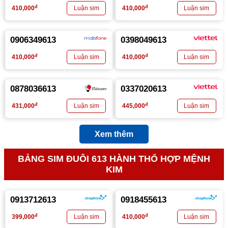
đ
đ
410,000
410,000
0906349613
0398049613
đ
đ
410,000
410,000
0878036613
0337020613
đ
đ
431,000
445,000
Xem thêm
BẢNG SIM ĐUÔI 613 HÀNH THỔ HỢP MỆNH
KIM
0913712613
0918455613
đ
đ
399,000
410,000