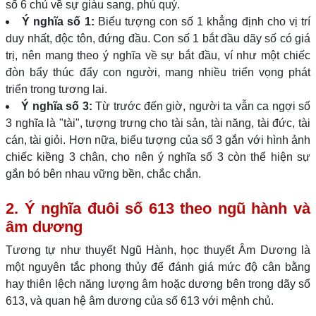
số 6 chủ về sự giàu sang, phú quý.
Ý nghĩa số 1:
Biểu tượng con số 1 khẳng định cho vị trí
duy nhất, độc tôn, đứng đầu. Con số 1 bắt đầu dãy số có giá
trị, nên mang theo ý nghĩa về sự bắt đầu, ví như một chiếc
đòn bẩy thúc đẩy con người, mang nhiều triển vọng phát
triển trong tương lai.
Ý nghĩa số 3:
Từ trước đến giờ, người ta vẫn ca ngợi số
3 nghĩa là "tài", tượng trưng cho tài sản, tài năng, tài đức, tài
cán, tài giỏi. Hơn nữa, biểu tượng của số 3 gắn với hình ảnh
chiếc kiềng 3 chân, cho nên ý nghĩa số 3 còn thể hiện sự
gắn bó bên nhau vững bền, chắc chắn.
2. Ý nghĩa đuôi số 613 theo ngũ hành và
âm dương
Tương tự như thuyết Ngũ Hành, học thuyết Âm Dương là
một nguyên tắc phong thủy để đánh giá mức độ cân bằng
hay thiên lệch năng lượng âm hoặc dương bên trong dãy số
613, và quan hệ âm dương của số 613 với mệnh chủ.