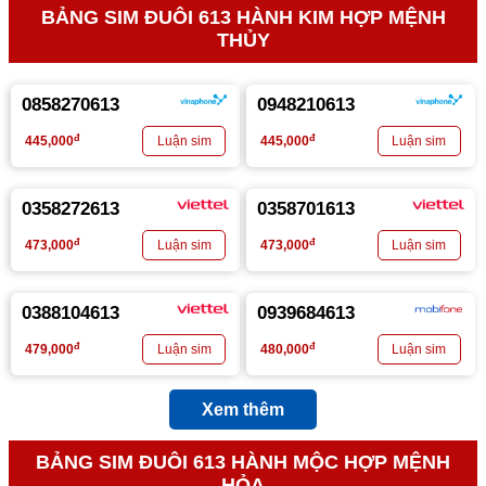
BẢNG SIM ĐUÔI 613 HÀNH KIM HỢP MỆNH
THỦY
0858270613
0948210613
đ
đ
445,000
445,000
0358272613
0358701613
đ
đ
473,000
473,000
0388104613
0939684613
đ
đ
479,000
480,000
Xem thêm
BẢNG SIM ĐUÔI 613 HÀNH MỘC HỢP MỆNH
HỎA