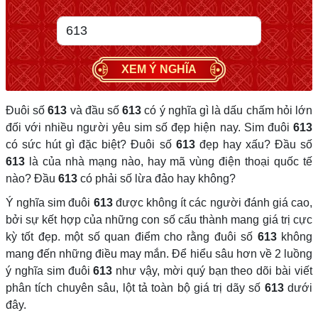
XEM Ý NGHĨA
Đuôi số
613
và đầu số
613
có ý nghĩa gì là dấu chấm hỏi lớn
đối với nhiều người yêu sim số đẹp hiện nay. Sim đuôi
613
có sức hút gì đặc biệt? Đuôi số
613
đẹp hay xấu? Đầu số
613
là của nhà mạng nào, hay mã vùng điện thoại quốc tế
nào? Đầu
613
có phải số lừa đảo hay không?
Ý nghĩa sim đuôi
613
được không ít các người đánh giá cao,
bởi sự kết hợp của những con số cấu thành mang giá trị cực
kỳ tốt đẹp. một số quan điểm cho rằng đuôi số
613
không
mang đến những điều may mắn. Để hiểu sâu hơn về 2 luồng
ý nghĩa sim đuôi
613
như vậy, mời quý bạn theo dõi bài viết
phân tích chuyên sâu, lột tả toàn bộ giá trị dãy số
613
dưới
đây.