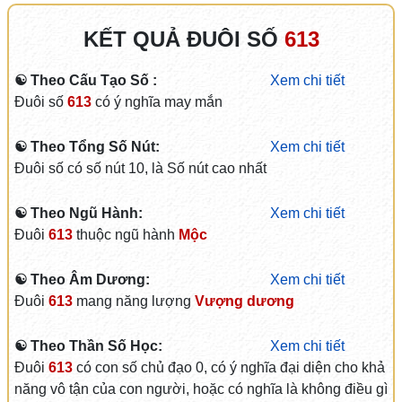
KẾT QUẢ ĐUÔI SỐ
613
☯ Theo Cấu Tạo Số :
Xem chi tiết
Đuôi số
613
có ý nghĩa may mắn
☯ Theo Tổng Số Nút:
Xem chi tiết
Đuôi số có số nút 10, là Số nút cao nhất
☯ Theo Ngũ Hành:
Xem chi tiết
Đuôi
613
thuộc ngũ hành
Mộc
☯ Theo Âm Dương:
Xem chi tiết
Đuôi
613
mang năng lượng
Vượng dương
☯ Theo Thần Số Học:
Xem chi tiết
Đuôi
613
có con số chủ đạo 0, có ý nghĩa đại diện cho khả
năng vô tận của con người, hoặc có nghĩa là không điều gì