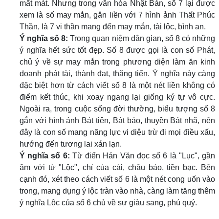
mất mát. Nhưng trong văn hóa Nhật Bản, số 7 lại được
xem là số may mắn, gắn liền với 7 hình ảnh Thất Phúc
Thần, là 7 vị thần mang đến may mắn, tài lộc, bình an.
Ý nghĩa số 8:
Trong quan niệm dân gian, số 8 có những
ý nghĩa hết sức tốt đẹp. Số 8 được gọi là con số Phát,
chủ ý về sự may mắn trong phương diện làm ăn kinh
doanh phát tài, thành đạt, thăng tiến. Ý nghĩa này càng
đặc biệt hơn từ cách viết số 8 là một nét liền không có
điểm kết thúc, khi xoay ngang lại giống ký tự vô cực.
Ngoài ra, trong cuộc sống đời thường, biểu tượng số 8
gắn với hình ảnh Bát tiên, Bát bảo, thuyền Bát nhã, nên
đây là con số mang năng lực vi diệu trừ đi mọi điều xấu,
hướng đến tương lai xán lạn.
Ý nghĩa số 6:
Từ điển Hán Văn đọc số 6 là "Lục", gần
âm với từ "Lộc", chỉ của cải, châu báo, tiền bạc. Bên
cạnh đó, xét theo cách viết số 6 là một nét cong uốn vào
trong, mang dụng ý lộc tràn vào nhà, càng làm tăng thêm
ý nghĩa Lộc của số 6 chủ về sự giàu sang, phú quý.