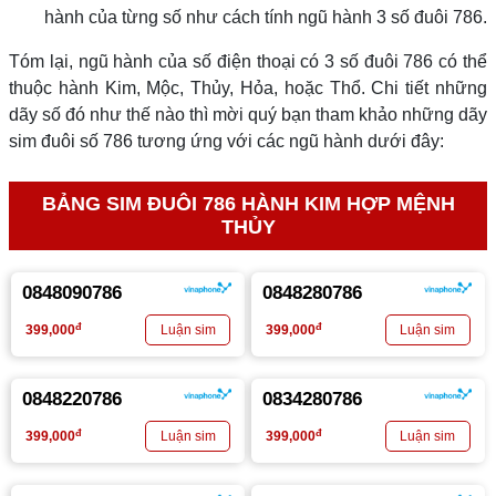
hành của từng số như cách tính ngũ hành 3 số đuôi 786.
Tóm lại, ngũ hành của số điện thoại có 3 số đuôi 786 có thể
thuộc hành Kim, Mộc, Thủy, Hỏa, hoặc Thổ. Chi tiết những
dãy số đó như thế nào thì mời quý bạn tham khảo những dãy
sim đuôi số 786 tương ứng với các ngũ hành dưới đây:
BẢNG SIM ĐUÔI 786 HÀNH KIM HỢP MỆNH
THỦY
0848090786
0848280786
đ
đ
399,000
399,000
0848220786
0834280786
đ
đ
399,000
399,000