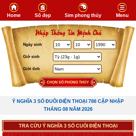
Skip to content
Home
Số đẹp
Sim phong thủy
Menu
Nhập Thông Tin Mệnh Chủ
Ngày sinh
Giờ sinh
Giới tính
CHỌN SỐ PHONG THỦY
Ý NGHĨA 3 SỐ ĐUÔI ĐIỆN THOẠI 786 CẬP NHẬP
THÁNG 08 NĂM 2026
TRA CỨU Ý NGHĨA 3 SỐ CUỐI ĐIỆN THOẠI