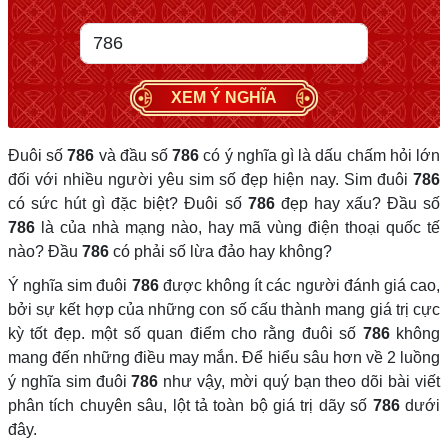
XEM Ý NGHĨA
Đuôi số
786
và đầu số
786
có ý nghĩa gì là dấu chấm hỏi lớn
đối với nhiều người yêu sim số đẹp hiện nay. Sim đuôi
786
có sức hút gì đặc biệt? Đuôi số
786
đẹp hay xấu? Đầu số
786
là của nhà mạng nào, hay mã vùng điện thoại quốc tế
nào? Đầu
786
có phải số lừa đảo hay không?
Ý nghĩa sim đuôi
786
được không ít các người đánh giá cao,
bởi sự kết hợp của những con số cấu thành mang giá trị cực
kỳ tốt đẹp. một số quan điểm cho rằng đuôi số
786
không
mang đến những điều may mắn. Để hiểu sâu hơn về 2 luồng
ý nghĩa sim đuôi
786
như vậy, mời quý bạn theo dõi bài viết
phân tích chuyên sâu, lột tả toàn bộ giá trị dãy số
786
dưới
đây.