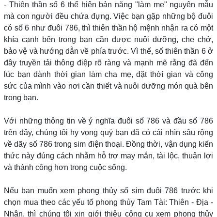
- Thiên thần số 6 thể hiện bản năng "làm mẹ" nguyên mẫu
mà con người đều chứa đựng. Việc bạn gặp những bộ đuôi
có số 6 như đuôi 786, thì thiên thần hộ mệnh nhận ra có một
khía cạnh bên trong bạn cần được nuôi dưỡng, che chở,
bảo vệ và hướng dẫn về phía trước. Vì thế, số thiên thần 6 ở
đây truyền tải thông điệp rõ ràng và mạnh mẽ rằng đã đến
lúc bạn dành thời gian làm cha mẹ, đặt thời gian và công
sức của mình vào nơi cần thiết và nuôi dưỡng món quà bên
trong bạn.
Với những thông tin về ý nghĩa đuôi số 786 và đầu số 786
trên đây, chúng tôi hy vọng quý bạn đã có cái nhìn sâu rộng
về dãy số 786 trong sim điện thoại. Đồng thời, vận dụng kiến
thức này đúng cách nhằm hỗ trợ may mắn, tài lộc, thuận lợi
và thành công hơn trong cuộc sống.
Nếu bạn muốn xem phong thủy số sim đuôi 786 trước khi
chọn mua theo các yếu tố phong thủy Tam Tài: Thiên - Địa -
Nhân, thì chúng tôi xin giới thiệu công cụ xem phong thủy