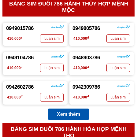
BẢNG SIM ĐUÔI 786 HÀNH THỦY HỢP MỆNH
MỘC
0949015786
0949805786
đ
đ
410,000
410,000
0949104786
0948903786
đ
đ
410,000
410,000
0942602786
0942309786
đ
đ
410,000
410,000
Xem thêm
BẢNG SIM ĐUÔI 786 HÀNH HỎA HỢP MỆNH
THỔ