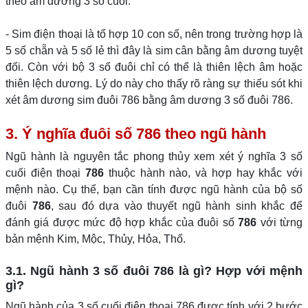
theo âm dương 3 số cuối.
- Sim điện thoại là tổ hợp 10 con số, nên trong trường hợp là
5 số chẵn và 5 số lẻ thì đây là sim cân bằng âm dương tuyệt
đối. Còn với bộ 3 số đuôi chỉ có thể là thiên lệch âm hoặc
thiên lệch dương. Lý do này cho thấy rõ ràng sự thiếu sót khi
xét âm dương sim đuôi 786 bằng âm dương 3 số đuôi 786.
3. Ý nghĩa đuôi số 786 theo ngũ hành
Ngũ hành là nguyên tắc phong thủy xem xét ý nghĩa 3 số
cuối điện thoại
786
thuộc hành nào, và hợp hay khắc với
mệnh nào. Cụ thể, bạn cần tính được ngũ hành của bộ số
đuôi
786
, sau đó dựa vào thuyết ngũ hành sinh khắc để
đánh giá được mức độ hợp khắc của đuôi số
786
với từng
bản mệnh Kim, Mộc, Thủy, Hỏa, Thổ.
3.1. Ngũ hành 3 số đuôi 786 là gì? Hợp với mệnh
gì?
Ngũ hành của 3 số cuối điện thoại 786 được tính với 2 bước