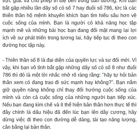
trực giác và cho phép trí tuệ bên trong dẫn đường. Khi bạn
bắt gặp nhiều lần dãy số có số 7 hay đuôi số 786, tức là các
thiên thần hộ mệnh khuyến khích bạn tìm hiểu sâu hơn về
cuộc sống của mình. Bạn là người có khả năng học tập
mạnh mẽ và những bài học bạn đang đối mặt mang lại lợi
ích về sự phát triển trong tương lai, hãy tiếp tục đi theo con
đường học tập này.
- Thiên thần số 8 là đại diện của quyền lực và sự đổi mới. Vì
vậy, khi bạn vô tình bắt gặp những dãy số có số 8 như đuôi
786 thì đó là một lời nhắc nhở rõ ràng rằng: "hãy tự hỏi bản
thân xem có đang trao đi sức mạnh hay không?". Bạn nắm
giữ quyền năng không chỉ thay đổi hướng cuộc sống của
mình và còn cả cuộc sống của những người bạn tiếp xúc.
Nếu bạn đang kìm chế và ít thể hiện bản thân hơn thực tế thì
đây chính là dấu hiệu đã đến lúc bạn lên dây cương, hãy
dừng việc đi theo con đường dễ dàng, tái tạo năng lượng,
cân bằng lại bản thân.