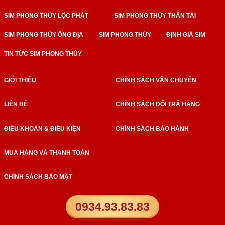
SIM PHONG THỦY LỘC PHÁT
SIM PHONG THỦY THẦN TÀI
SIM PHONG THỦY ÔNG ĐỊA
SIM PHONG THỦY
ĐỊNH GIÁ SIM
TIN TỨC SIM PHONG THỦY
GIỚI THIỆU
CHÍNH SÁCH VẬN CHUYỂN
LIÊN HỆ
CHÍNH SÁCH ĐỔI TRẢ HÀNG
ĐIỀU KHOẢN & ĐIỀU KIỆN
CHÍNH SÁCH BẢO HÀNH
MUA HÀNG VÀ THANH TOÁN
CHÍNH SÁCH BẢO MẬT
0934.93.83.83