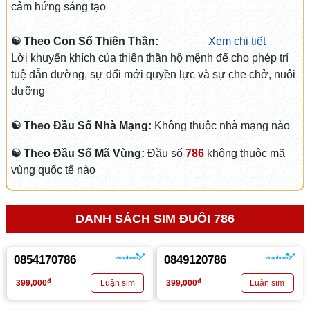
cảm hứng sáng tạo
☯ Theo Con Số Thiên Thần:
Xem chi tiết
Lời khuyến khích của thiên thần hộ mệnh để cho phép trí
tuệ dẫn đường, sự đổi mới quyền lực và sự che chở, nuôi
dưỡng
☯ Theo Đầu Số Nhà Mạng:
Không thuộc nhà mạng nào
☯ Theo Đầu Số Mã Vùng:
Đầu số
786
không thuộc mã
vùng quốc tế nào
DANH SÁCH SIM ĐUÔI 786
0854170786
0849120786
đ
đ
399,000
399,000