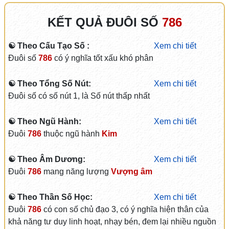
KẾT QUẢ ĐUÔI SỐ
786
☯ Theo Cấu Tạo Số :
Xem chi tiết
Đuôi số
786
có ý nghĩa tốt xấu khó phân
☯ Theo Tổng Số Nút:
Xem chi tiết
Đuôi số có số nút 1, là Số nút thấp nhất
☯ Theo Ngũ Hành:
Xem chi tiết
Đuôi
786
thuộc ngũ hành
Kim
☯ Theo Âm Dương:
Xem chi tiết
Đuôi
786
mang năng lượng
Vượng âm
☯ Theo Thần Số Học:
Xem chi tiết
Đuôi
786
có con số chủ đạo 3, có ý nghĩa hiện thân của
khả năng tư duy linh hoạt, nhạy bén, đem lại nhiều nguồn