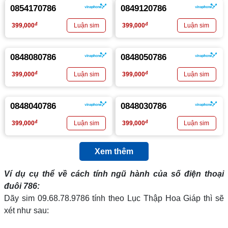
0854170786
0849120786
đ
đ
399,000
399,000
0848080786
0848050786
đ
đ
399,000
399,000
0848040786
0848030786
đ
đ
399,000
399,000
Xem thêm
Ví dụ cụ thể về cách tính ngũ hành của số điện thoại
đuôi 786:
Dãy sim 09.68.78.9786 tính theo Lục Thập Hoa Giáp thì sẽ
xét như sau: