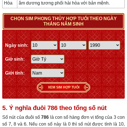
Hòa
âm dương tương phối hài hòa với bản mệnh.
CHỌN SIM PHONG THỦY HỢP TUỔI THEO NGÀY
THÁNG NĂM SINH
Ngày sinh:
Giờ sinh:
Giới tính:
XEM SIM HỢP TUỔI
5. Ý nghĩa đuôi 786 theo tổng số nút
Số nút của đuôi số
786
là con số hàng đơn vị tổng của 3 con
số 7, 8 và 6. Nếu con số này là 0 thì số nút được tính là 10,