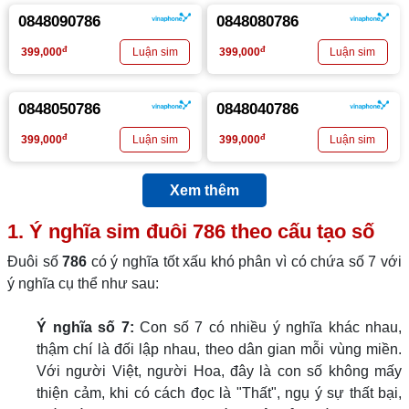
0848090786
0848080786
đ
đ
399,000
399,000
0848050786
0848040786
đ
đ
399,000
399,000
Xem thêm
1. Ý nghĩa sim đuôi
786
theo cấu tạo số
Đuôi số
786
có ý nghĩa tốt xấu khó phân vì có chứa số 7 với
ý nghĩa cụ thể như sau:
Ý nghĩa số 7:
Con số 7 có nhiều ý nghĩa khác nhau,
thậm chí là đối lập nhau, theo dân gian mỗi vùng miền.
Với người Việt, người Hoa, đây là con số không mấy
thiện cảm, khi có cách đọc là "Thất", ngụ ý sự thất bại,