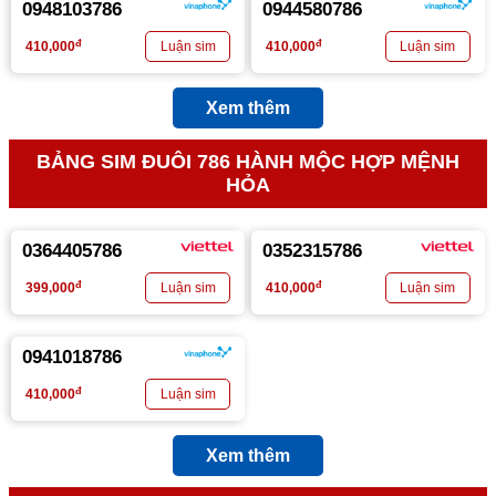
0948103786
0944580786
đ
đ
410,000
410,000
Xem thêm
BẢNG SIM ĐUÔI 786 HÀNH MỘC HỢP MỆNH
HỎA
0364405786
0352315786
đ
đ
399,000
410,000
0941018786
đ
410,000
Xem thêm