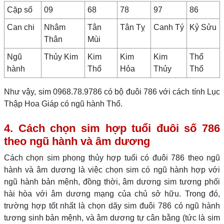
Cặp số
09
68
78
97
86
Can chi
Nhâm
Tân
Tân Tỵ
Canh Tý
Kỷ Sửu
Thân
Mùi
Ngũ
Thủy Kim
Kim
Kim
Kim
Thổ
hành
Thổ
Hỏa
Thủy
Thổ
Như vậy, sim 0968.78.9786 có bộ đuôi 786 với cách tính Lục
Thập Hoa Giáp có ngũ hành Thổ.
4. Cách chọn sim hợp tuổi đuôi số 786
theo ngũ hành và âm dương
Cách chọn sim phong thủy hợp tuổi có đuôi 786 theo ngũ
hành và âm dương là việc chọn sim có ngũ hành hợp với
ngũ hành bản mệnh, đồng thời, âm dương sim tương phối
hài hòa với âm dương mạng của chủ sở hữu. Trong đó,
trường hợp tốt nhất là chọn dãy sim đuôi 786 có ngũ hành
tương sinh bản mệnh, và âm dương tự cân bằng (tức là sim