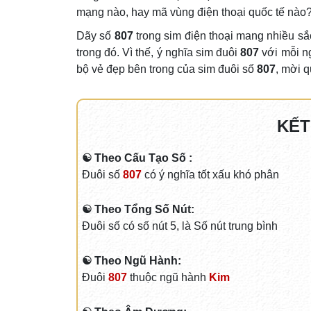
mạng nào, hay mã vùng điện thoại quốc tế nà
Dãy số
807
trong sim điện thoại mang nhiều sắc
trong đó. Vì thế, ý nghĩa sim đuôi
807
với mỗi n
bộ vẻ đẹp bên trong của sim đuôi số
807
, mời 
KẾT
☯ Theo Cấu Tạo Số :
Đuôi số
807
có ý nghĩa tốt xấu khó phân
☯ Theo Tổng Số Nút:
Đuôi số có số nút 5, là Số nút trung bình
☯ Theo Ngũ Hành:
Đuôi
807
thuộc ngũ hành
Kim