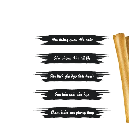
Sim thăng quan tiến chức
Sim phong thủy tài lộc
Sim kích gia đạo tình duyên
Sim hóa giải vận hạn
Chấm điểm sim phong thủy