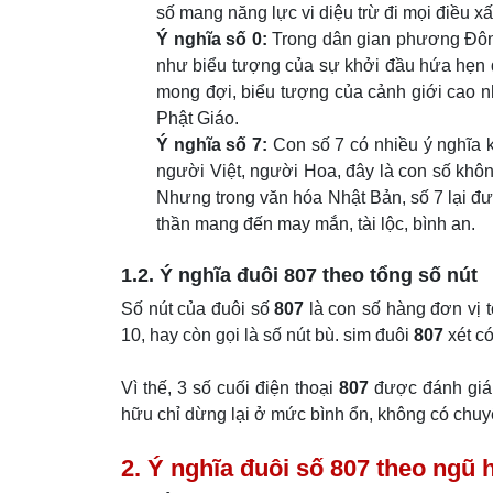
số mang năng lực vi diệu trừ đi mọi điều x
Ý nghĩa số 0:
Trong dân gian phương Đông,
như biểu tượng của sự khởi đầu hứa hẹn q
mong đợi, biểu tượng của cảnh giới cao n
Phật Giáo.
Ý nghĩa số 7:
Con số 7 có nhiều ý nghĩa k
người Việt, người Hoa, đây là con số không
Nhưng trong văn hóa Nhật Bản, số 7 lại đư
thần mang đến may mắn, tài lộc, bình an.
1.2. Ý nghĩa đuôi 807 theo tổng số nút
Số nút của đuôi số
807
là con số hàng đơn vị t
10, hay còn gọi là số nút bù. sim đuôi
807
xét có
Vì thế, 3 số cuối điện thoại
807
được đánh giá 
hữu chỉ dừng lại ở mức bình ổn, không có chuyể
2. Ý nghĩa đuôi số 807 theo ng