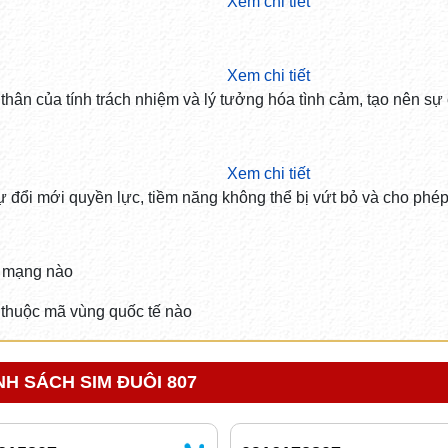
Xem chi tiết
Xem chi tiết
 thân của tính trách nhiệm và lý tưởng hóa tình cảm, tạo nên sự
Xem chi tiết
 đổi mới quyền lực, tiềm năng không thể bị vứt bỏ và cho phép 
 mạng nào
thuộc mã vùng quốc tế nào
H SÁCH SIM ĐUÔI 807