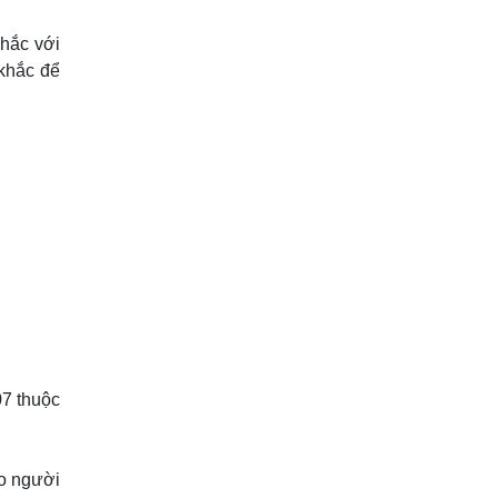
khắc với
khắc để
07 thuộc
ho người