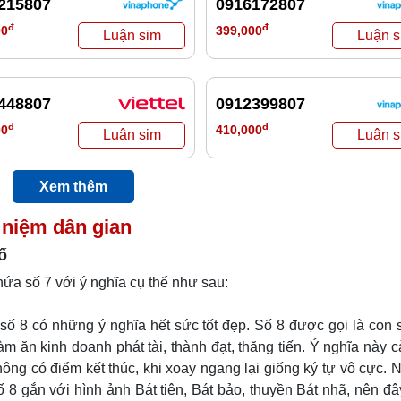
215807
0916172807
đ
đ
00
399,000
448807
0912399807
đ
đ
00
410,000
Xem thêm
 niệm dân gian
ố
hứa số 7 với ý nghĩa cụ thể như sau:
ố 8 có những ý nghĩa hết sức tốt đẹp. Số 8 được gọi là con 
 ăn kinh doanh phát tài, thành đạt, thăng tiến. Ý nghĩa này 
không có điểm kết thúc, khi xoay ngang lại giống ký tự vô cực. N
 8 gắn với hình ảnh Bát tiên, Bát bảo, thuyền Bát nhã, nên đâ