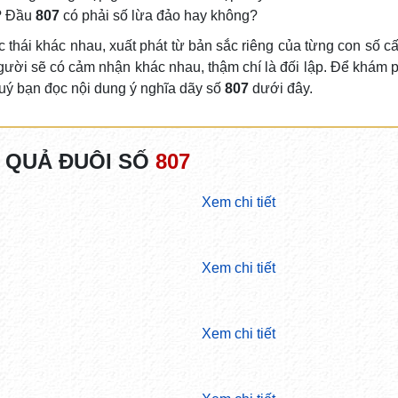
o? Đầu
807
có phải số lừa đảo hay không?
 thái khác nhau, xuất phát từ bản sắc riêng của từng con số c
gười sẽ có cảm nhận khác nhau, thậm chí là đối lập. Để khám 
quý bạn đọc nội dung ý nghĩa dãy số
807
dưới đây.
 QUẢ ĐUÔI SỐ
807
Xem chi tiết
Xem chi tiết
Xem chi tiết