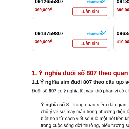
0912655807
0913
đ
399,000
399,0
0913759807
0963
đ
399,000
410,0
1. Ý nghĩa đuôi số 807 theo quan
1.1 Ý nghĩa sim đuôi
807
theo cấu tạo s
Đuôi số
807
có ý nghĩa tốt xấu khó phân vì có c
Ý nghĩa số 8:
Trong quan niệm dân gian, s
chủ ý về sự may mắn trong phương diện làm
biệt hơn từ cách viết số 8 là một nét liền 
trong cuộc sống đời thường, biểu tượng số