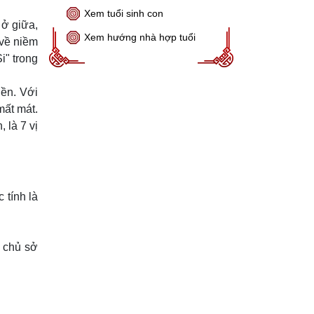
Xem tuổi sinh con
 ở giữa,
Xem hướng nhà hợp tuổi
 về niềm
i" trong
iền. Với
mất mát.
 là 7 vị
 tính là
a chủ sở