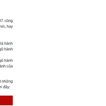
807 cũng
nin, hay
 là hành
ngũ hành
ngũ hành
hành của
ết những
i đây: