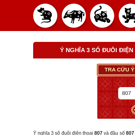
Ý NGHĨA 3 SỐ ĐUÔI ĐIỆN
TRA CỨU Ý
Ý nghĩa 3 số đuôi điện thoại
807
và đầu số
807