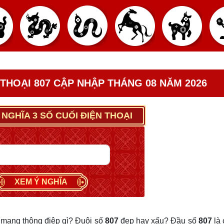
 THOẠI 807 CẬP NHẬP THÁNG 08 NĂM 2026
 NGHĨA 3 SỐ CUỐI ĐIỆN THOẠI
XEM Ý NGHĨA
mang thông điệp gì? Đuôi số
807
đẹp hay xấu? Đầu số
807
là 