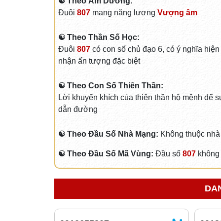
☯ Theo Âm Dương:
Đuôi
807
mang năng lượng
Vượng âm
☯ Theo Thần Số Học:
Đuôi
807
có con số chủ đạo 6, có ý nghĩa hiện
nhận ấn tượng đặc biệt
☯ Theo Con Số Thiên Thần:
Lời khuyến khích của thiên thần hộ mệnh để sự
dẫn đường
☯ Theo Đầu Số Nhà Mạng:
Không thuộc nhà
☯ Theo Đầu Số Mã Vùng:
Đầu số
807
không 
DAN