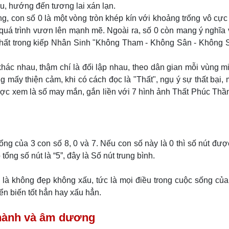
ấu, hướng đến tương lai xán lạn.
 con số 0 là một vòng tròn khép kín với khoảng trống vô cực
uá trình vươn lên mạnh mẽ. Ngoài ra, số 0 còn mang ý nghĩa
hất trong kiếp Nhân Sinh "Không Tham - Không Sân - Không S
hác nhau, thậm chí là đối lập nhau, theo dân gian mỗi vùng m
 mấy thiện cảm, khi có cách đọc là "Thất", ngụ ý sự thất bại, 
ợc xem là số may mắn, gắn liền với 7 hình ảnh Thất Phúc Thần,
ổng của 3 con số 8, 0 và 7. Nếu con số này là 0 thì số nút được
 tổng số nút là “5”, đây là Số nút trung bình.
là không đẹp không xấu, tức là mọi điều trong cuộc sống củ
n biến tốt hẳn hay xấu hẳn.
ũ hành và âm dương