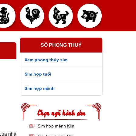
SỐ PHONG THUỶ
Xem phong thủy sim
Sim hợp tuổi
Sim hợp mệnh
Chọn ngũ hành sim
Sim hợp mệnh Kim
của nhà