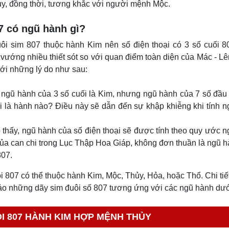
y, đồng thời, tương khắc với người mệnh Mộc.
07 có ngũ hành gì?
uôi sim 807 thuộc hành Kim nên số điện thoại có 3 số cuối 
vướng nhiều thiết sót so với quan điểm toàn diện của Mác - Lê
với những lý do như sau:
, ngũ hành của 3 số cuối là Kim, nhưng ngũ hành của 7 số đầu
i là hành nào? Điều này sẽ dẫn đến sự khập khiễng khi tính 
thấy, ngũ hành của số điện thoại sẽ được tính theo quy ước 
ủa can chi trong Lục Thập Hoa Giáp, không đơn thuần là ngũ 
807.
ôi 807 có thể thuộc hành Kim, Mộc, Thủy, Hỏa, hoặc Thổ. Chi ti
hảo những dãy sim đuôi số 807 tương ứng với các ngũ hành dướ
I 807 HÀNH KIM HỢP MỆNH THỦY