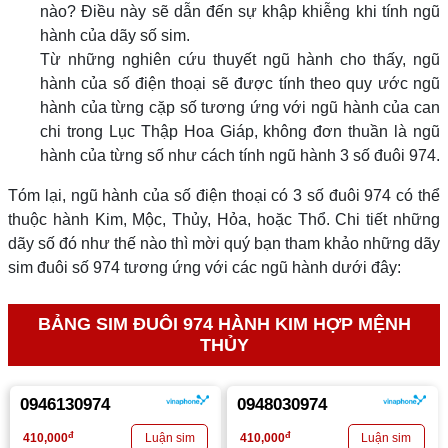
nào? Điều này sẽ dẫn đến sự khập khiễng khi tính ngũ
hành của dãy số sim.
Từ những nghiên cứu thuyết ngũ hành cho thấy, ngũ
hành của số điện thoại sẽ được tính theo quy ước ngũ
hành của từng cặp số tương ứng với ngũ hành của can
chi trong Lục Thập Hoa Giáp, không đơn thuần là ngũ
hành của từng số như cách tính ngũ hành 3 số đuôi 974.
Tóm lại, ngũ hành của số điện thoại có 3 số đuôi 974 có thể
thuộc hành Kim, Mộc, Thủy, Hỏa, hoặc Thổ. Chi tiết những
dãy số đó như thế nào thì mời quý bạn tham khảo những dãy
sim đuôi số 974 tương ứng với các ngũ hành dưới đây:
BẢNG SIM ĐUÔI 974 HÀNH KIM HỢP MỆNH
THỦY
0946130974
0948030974
đ
đ
410,000
410,000