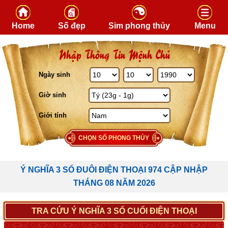
Skip to content
Home
Số đẹp
Sim phong thủy
Menu
Nhập Thông Tin Mệnh Chủ
Ngày sinh
Giờ sinh
Giới tính
CHỌN SỐ PHONG THỦY
Ý NGHĨA 3 SỐ ĐUÔI ĐIỆN THOẠI 974 CẬP NHẬP
THÁNG 08 NĂM 2026
TRA CỨU Ý NGHĨA 3 SỐ CUỐI ĐIỆN THOẠI