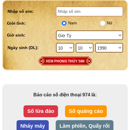
Nhập số sim:
Nam
Nữ
Giới tính:
Giờ sinh:
XEM PHONG THỦY SIM
Báo cáo số điện thoại 974 là:
Số lừa đảo
Số quảng cáo
Nháy máy
Làm phiền, Quấy rối