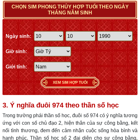
CHỌN SIM PHONG THỦY HỢP TUỔI THEO NGÀY
THÁNG NĂM SINH
Ngày sinh:
Giờ sinh:
Giới tính:
XEM SIM HỢP TUỔI
3. Ý nghĩa đuôi 974 theo thần số học
Trong trường phái thần số học, đuôi số 974 có ý nghĩa tương
ứng với con số chủ đạo 2, hiện thân của sự công bằng, kết
nối tình thương, đem đến cảm nhận cuộc sống hòa bình và
hạnh phúc. Thần số học số 2 đại diện cho sự công bằng,