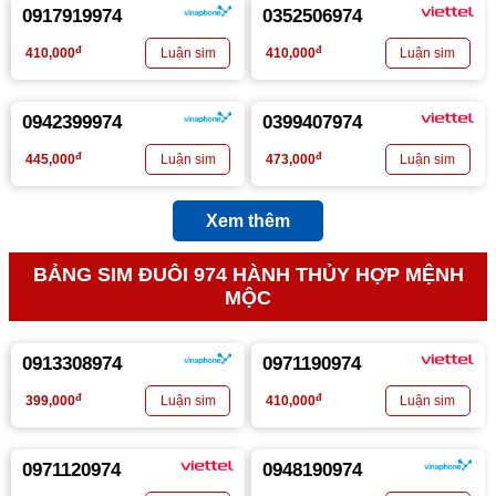
0917919974
0352506974
đ
đ
410,000
410,000
0942399974
0399407974
đ
đ
445,000
473,000
Xem thêm
BẢNG SIM ĐUÔI 974 HÀNH THỦY HỢP MỆNH
MỘC
0913308974
0971190974
đ
đ
399,000
410,000
0971120974
0948190974