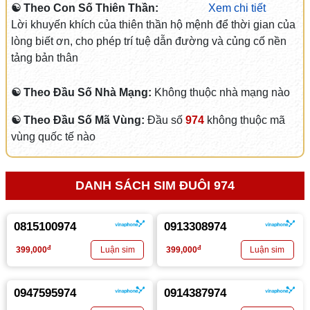
☯ Theo Con Số Thiên Thần:
Xem chi tiết
Lời khuyến khích của thiên thần hộ mệnh để thời gian của
lòng biết ơn, cho phép trí tuệ dẫn đường và củng cố nền
tảng bản thân
☯ Theo Đầu Số Nhà Mạng:
Không thuộc nhà mạng nào
☯ Theo Đầu Số Mã Vùng:
Đầu số
974
không thuộc mã
vùng quốc tế nào
DANH SÁCH SIM ĐUÔI 974
0815100974
0913308974
đ
đ
399,000
399,000
0947595974
0914387974