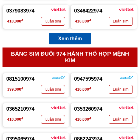
0379083974
0346422974
đ
đ
410,000
410,000
Xem thêm
BẢNG SIM ĐUÔI 974 HÀNH THỔ HỢP MỆNH
KIM
0815100974
0947595974
đ
đ
399,000
410,000
0365210974
0353260974
đ
đ
410,000
410,000
0395065974
0862243974