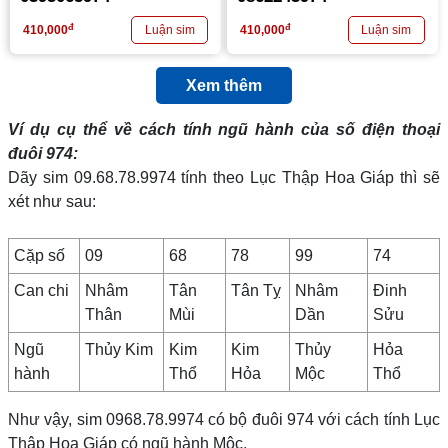
đ
đ
410,000
410,000
Xem thêm
Ví dụ cụ thể về cách tính ngũ hành của số điện thoại
đuôi 974:
Dãy sim 09.68.78.9974 tính theo Lục Thập Hoa Giáp thì sẽ
xét như sau:
Cặp số
09
68
78
99
74
Can chi
Nhâm
Tân
Tân Tỵ
Nhâm
Đinh
Thân
Mùi
Dần
Sửu
Ngũ
Thủy Kim
Kim
Kim
Thủy
Hỏa
hành
Thổ
Hỏa
Mộc
Thổ
Như vậy, sim 0968.78.9974 có bộ đuôi 974 với cách tính Lục
Thập Hoa Giáp có ngũ hành Mộc.