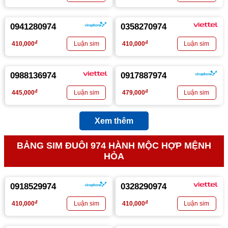
0941280974
0358270974
đ
đ
410,000
410,000
0988136974
0917887974
đ
đ
445,000
479,000
Xem thêm
BẢNG SIM ĐUÔI 974 HÀNH MỘC HỢP MỆNH
HỎA
0918529974
0328290974
đ
đ
410,000
410,000