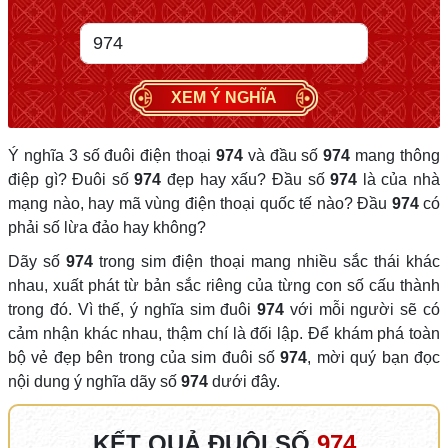
XEM Ý NGHĨA
Ý nghĩa 3 số đuôi điện thoại
974
và đầu số
974
mang thông
điệp gì? Đuôi số
974
đẹp hay xấu? Đầu số
974
là của nhà
mạng nào, hay mã vùng điện thoại quốc tế nào? Đầu
974
có
phải số lừa đảo hay không?
Dãy số
974
trong sim điện thoại mang nhiều sắc thái khác
nhau, xuất phát từ bản sắc riêng của từng con số cấu thành
trong đó. Vì thế, ý nghĩa sim đuôi
974
với mỗi người sẽ có
cảm nhận khác nhau, thậm chí là đối lập. Để khám phá toàn
bộ vẻ đẹp bên trong của sim đuôi số
974
, mời quý bạn đọc
nội dung ý nghĩa dãy số
974
dưới đây.
KẾT QUẢ ĐUÔI SỐ
974