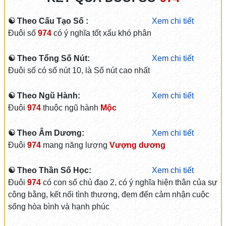
☯ Theo Cấu Tạo Số :
Xem chi tiết
Đuôi số
974
có ý nghĩa tốt xấu khó phân
☯ Theo Tổng Số Nút:
Xem chi tiết
Đuôi số có số nút 10, là Số nút cao nhất
☯ Theo Ngũ Hành:
Xem chi tiết
Đuôi
974
thuộc ngũ hành
Mộc
☯ Theo Âm Dương:
Xem chi tiết
Đuôi
974
mang năng lượng
Vượng dương
☯ Theo Thần Số Học:
Xem chi tiết
Đuôi
974
có con số chủ đạo 2, có ý nghĩa hiện thân của sự
công bằng, kết nối tình thương, đem đến cảm nhận cuộc
sống hòa bình và hạnh phúc