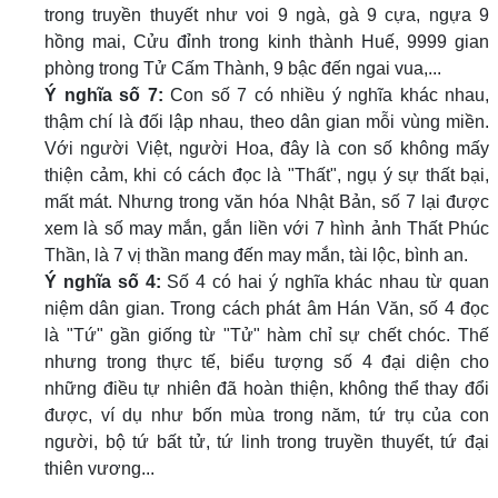
trong truyền thuyết như voi 9 ngà, gà 9 cựa, ngựa 9
hồng mai, Cửu đỉnh trong kinh thành Huế, 9999 gian
phòng trong Tử Cấm Thành, 9 bậc đến ngai vua,...
Ý nghĩa số 7:
Con số 7 có nhiều ý nghĩa khác nhau,
thậm chí là đối lập nhau, theo dân gian mỗi vùng miền.
Với người Việt, người Hoa, đây là con số không mấy
thiện cảm, khi có cách đọc là "Thất", ngụ ý sự thất bại,
mất mát. Nhưng trong văn hóa Nhật Bản, số 7 lại được
xem là số may mắn, gắn liền với 7 hình ảnh Thất Phúc
Thần, là 7 vị thần mang đến may mắn, tài lộc, bình an.
Ý nghĩa số 4:
Số 4 có hai ý nghĩa khác nhau từ quan
niệm dân gian. Trong cách phát âm Hán Văn, số 4 đọc
là "Tứ" gần giống từ "Tử" hàm chỉ sự chết chóc. Thế
nhưng trong thực tế, biểu tượng số 4 đại diện cho
những điều tự nhiên đã hoàn thiện, không thể thay đổi
được, ví dụ như bốn mùa trong năm, tứ trụ của con
người, bộ tứ bất tử, tứ linh trong truyền thuyết, tứ đại
thiên vương...