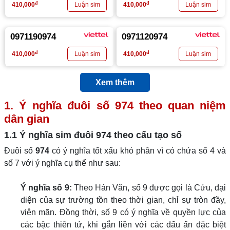
đ
đ
410,000
410,000
0971190974
0971120974
đ
đ
410,000
410,000
Xem thêm
1. Ý nghĩa đuôi số 974 theo quan niệm
dân gian
1.1 Ý nghĩa sim đuôi
974
theo cấu tạo số
Đuôi số
974
có ý nghĩa tốt xấu khó phân vì có chứa số 4 và
số 7 với ý nghĩa cụ thể như sau:
Ý nghĩa số 9:
Theo Hán Văn, số 9 được gọi là Cửu, đại
diện của sự trường tồn theo thời gian, chỉ sự tròn đầy,
viên mãn. Đồng thời, số 9 có ý nghĩa về quyền lực của
các bậc thiên tử, khi gắn liền với các dấu ấn đặc biệt