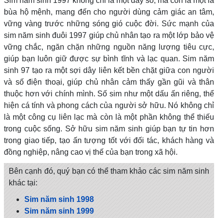
Sim năm sinh 1997 không chỉ là một dãy số, mà còn là một lá
bùa hộ mệnh, mang đến cho người dùng cảm giác an tâm,
vững vàng trước những sóng gió cuộc đời. Sức mạnh của
sim năm sinh đuôi 1997 giúp chủ nhân tạo ra một lớp bảo vệ
vững chắc, ngăn chặn những nguồn năng lượng tiêu cực,
giúp bạn luôn giữ được sự bình tĩnh và lạc quan. Sim năm
sinh 97 tạo ra một sợi dây liên kết bền chặt giữa con người
và số điện thoại, giúp chủ nhân cảm thấy gần gũi và thân
thuộc hơn với chính mình. Số sim như một dấu ấn riêng, thể
hiện cá tính và phong cách của người sở hữu. Nó không chỉ
là một công cụ liên lạc mà còn là một phần không thể thiếu
trong cuộc sống. Sở hữu sim năm sinh giúp bạn tự tin hơn
trong giao tiếp, tạo ấn tượng tốt với đối tác, khách hàng và
đồng nghiệp, nâng cao vị thế của bạn trong xã hội.
Bên cạnh đó, quý bạn có thể tham khảo các sim năm sinh
khác tại:
Sim năm sinh 1998
Sim năm sinh 1999