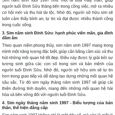
Sim năm sinh tuổi 1997 như một lá bùa may mắn, giúp
người tuổi Đinh Sửu thăng tiến trong công việc, mở ra nhiều
cơ hội mới và thu hút tài lộc. Nhờ đó, người sở hữu sim sẽ
luôn cảm thấy bình an, tự tin và đạt được nhiều thành công
trong cuộc sống.
3. Sim năm sinh Đinh Sửu: hạnh phúc viên mãn, gia đình
đầm ấm
Theo quan niệm phong thủy, sim năm sinh 1997 mang trong
mình một năng lượng đặc biệt, giúp cân bằng cảm xúc và thu
hút những mối quan hệ tốt đẹp. Điều này được lý giải bởi sự
tương sinh giữa các con số trong sim và bản mệnh của
người tuổi Đinh Sửu. Nhờ đó, người sở hữu sim sẽ tự tin
hơn trong giao tiếp và dễ dàng tạo dựng những mối quan hệ
sâu sắc. Từ đó sim ngày tháng năm sinh 1997 sẽ giúp cải
thiện đường tình duyên, mang đến những mối quan hệ hài
hòa và bền vững đối với người tuổi Đinh Sửu.
4. Sim ngày tháng năm sinh 1997 - Biểu tượng của bản
thân, thể hiện đẳng cấp