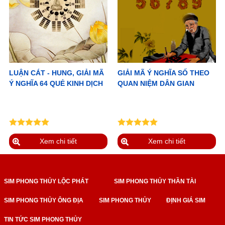
LUẬN CÁT - HUNG, GIẢI MÃ
GIẢI MÃ Ý NGHĨA SỐ THEO
Ý NGHĨA 64 QUẺ KINH DỊCH
QUAN NIỆM DÂN GIAN
Xem chi tiết
Xem chi tiết
SIM PHONG THỦY LỘC PHÁT
SIM PHONG THỦY THẦN TÀI
SIM PHONG THỦY ÔNG ĐỊA
SIM PHONG THỦY
ĐỊNH GIÁ SIM
TIN TỨC SIM PHONG THỦY