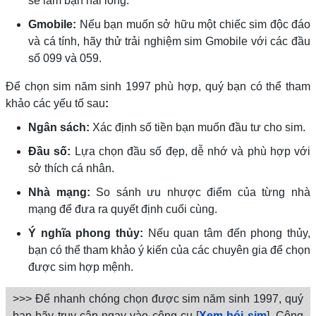
sẽ làm bạn hài lòng.
Gmobile:
Nếu bạn muốn sở hữu một chiếc sim độc đáo
và cá tính, hãy thử trải nghiệm sim Gmobile với các đầu
số 099 và 059.
Để chọn sim năm sinh 1997 phù hợp, quý bạn có thể tham
khảo các yếu tố sau
:
Ngân sách:
Xác định số tiền bạn muốn đầu tư cho sim.
Đầu số:
Lựa chọn đầu số đẹp, dễ nhớ và phù hợp với
sở thích cá nhân.
Nhà mạng:
So sánh ưu nhược điểm của từng nhà
mạng để đưa ra quyết định cuối cùng.
Ý nghĩa phong thủy:
Nếu quan tâm đến phong thủy,
bạn có thể tham khảo ý kiến của các chuyên gia để chọn
được sim hợp mệnh.
>>> Để nhanh chóng chọn được sim năm sinh 1997, quý
bạn hãy truy cập ngay vào công cụ [
Xem bói sim
]. Công