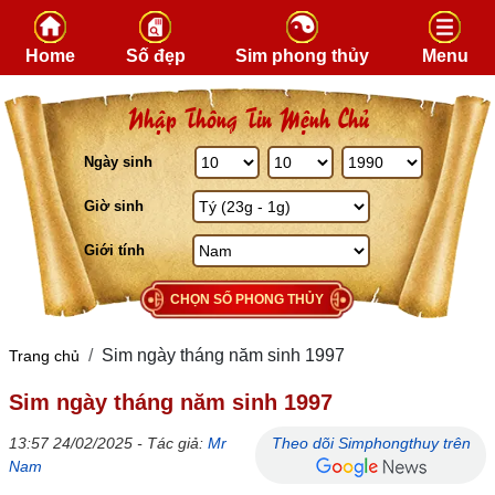
Skip to content
Home
Số đẹp
Sim phong thủy
Menu
Nhập Thông Tin Mệnh Chủ
Ngày sinh
Giờ sinh
Giới tính
CHỌN SỐ PHONG THỦY
Sim ngày tháng năm sinh 1997
Trang chủ
Sim ngày tháng năm sinh 1997
13:57 24/02/2025 - Tác giả:
Mr
Theo dõi Simphongthuy trên
Nam