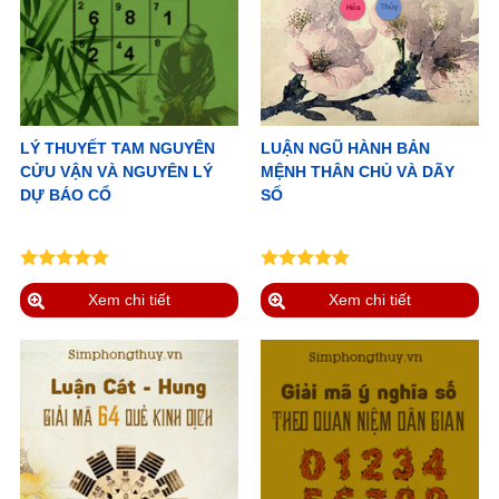
LÝ THUYẾT TAM NGUYÊN
LUẬN NGŨ HÀNH BẢN
CỬU VẬN VÀ NGUYÊN LÝ
MỆNH THÂN CHỦ VÀ DÃY
DỰ BÁO CỔ
SỐ
Xem chi tiết
Xem chi tiết