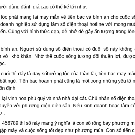
gười dùng đánh giá cao có thể kể tới như:
lộc phát mang lại may mắn về tiền bạc và bình an cho cuộc 
u doanh nghiệp sử dụng làm số điện thoại hotline với mong m
tiến. Cùng với hình thức đẹp, dễ nhớ dễ gây ấn tượng trong lò
 bình an. Người sử dụng số điện thoại có đuôi số này không
ện với khó khăn. Nhờ thế cuộc sống tương đối thuận lợi, đư
ạc.
 cuối thì đây là dãy số
hưởng lộc của thần tài, tiền bạc may mắ
ất ngờ. Tiền bạc hoạnh phát cũng là một trong những yếu tố 
ổn định.
ại vinh hoa phú quý và nhà nhà đại cát. Chủ nhân số điện th
uyên với phương diện điền sản. Nếu kinh doanh hoặc làm cô
ợi.
ại 456789 thì số này mang ý nghĩa là con số rồng bay phượng 
 gặp mây và cuộc sống tốt đẹp như phượng múa. Con số tiến 