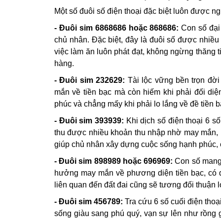
Một số đuôi số điện thoại đặc biệt luôn được n
- Đuôi sim 6868686 hoặc 868686:
Con số đại 
chủ nhân. Đặc biệt, đây là đuôi số được nhiề
việc làm ăn luôn phát đạt, không ngừng thăng 
hàng.
- Đuôi sim 232629:
Tài lộc vững bền trọn đời
mắn về tiền bạc mà còn hiếm khi phải đối di
phúc và chẳng mấy khi phải lo lắng về đề tiền b
- Đuôi sim 393939:
Khi dịch số điện thoại 6 số
thu được nhiều khoản thu nhập nhờ may mắn, b
giúp chủ nhân xây dựng cuộc sống hạnh phúc, 
- Đuôi sim 898989 hoặc 696969:
Con số mang l
hưởng may mắn về phương diện tiền bạc, có d
liên quan đến đất đai cũng sẽ tương đối thuận l
- Đuôi sim 456789:
Tra cứu 6 số cuối điện tho
sống giàu sang phú quý, vạn sự lên như rồng