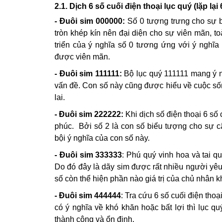
2.1. Dịch 6 số cuối điện thoại lục quý (lặp lại
- Đuôi sim 000000:
Số 0 tượng trưng cho sự b
tròn khép kín nên đại diện cho sự viên mãn, to
triển của ý nghĩa số 0 tương ứng với ý nghĩa 
được viên mãn.
- Đuôi sim 111111:
Bộ lục quý 111111 mang ý n
vấn đề. Con số này cũng được hiểu về cuộc sốn
lai.
- Đuôi sim 222222:
Khi dịch số điện thoại 6 số
phúc. Bởi số 2 là con số biểu tượng cho sự c
bội ý nghĩa của con số này.
- Đuôi sim 333333
: Phú quý vinh hoa và tai qu
Do đó đây là dãy sim được rất nhiều người yêu
số còn thể hiện phần nào giá trị của chủ nhân k
- Đuôi sim 444444
: Tra cứu 6 số cuối điện tho
có ý nghĩa về khó khăn hoặc bất lợi thì lục q
thành công và ổn định.