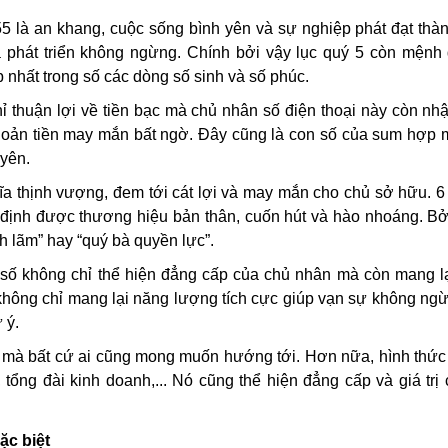
5 là an khang, cuộc sống bình yên và sự nghiệp phát đạt thà
à phát triển không ngừng. Chính bởi vậy lục quý 5 còn mệnh
 nhất trong số các dòng số sinh và số phúc.
ỉ thuận lợi về tiền bạc mà chủ nhân số điện thoại này còn n
hoản tiền may mắn bất ngờ. Đây cũng là con số của sum hợp 
uyên.
ĩa thịnh vượng, đem tới cát lợi và may mắn cho chủ sở hữu. 6
g định được thương hiệu bản thân, cuốn hút và hào nhoáng. B
h lãm” hay “quý bà quyền lực”.
ố không chỉ thể hiện đẳng cấp của chủ nhân mà còn mang lại
không chỉ mang lại năng lượng tích cực giúp vạn sự không ng
 ý.
mà bất cứ ai cũng mong muốn hướng tới. Hơn nữa, hình thức
ổng đài kinh doanh,... Nó cũng thể hiện đẳng cấp và giá trị
ặc biệt