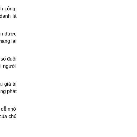
nh công.
 danh là
hận được
mang lại
 số đuôi
ởi người
 giá trị
ừng phát
 dễ nhớ
 của chủ