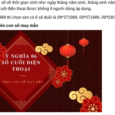
 số về thời gian sinh như ngày tháng năm sinh, tháng sinh năm 
cuối điện thoại được không ít người dùng áp dụng.
89 thì chọn sim có 6 số đuôi là 09*371989, 09*071989, 09*0307
trên con số may mắn