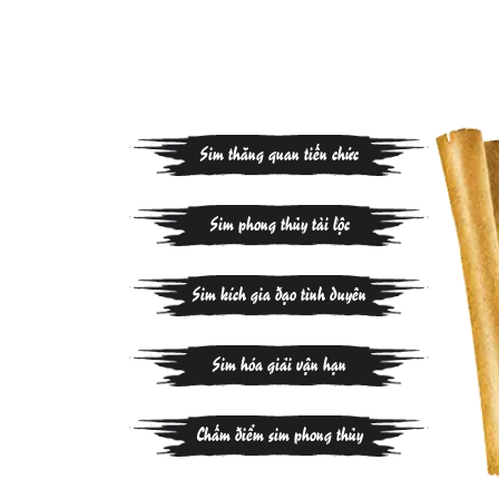
Sim thăng quan tiến chức
Sim phong thủy tài lộc
Sim kích gia đạo tình duyên
Sim hóa giải vận hạn
Chấm điểm sim phong thủy