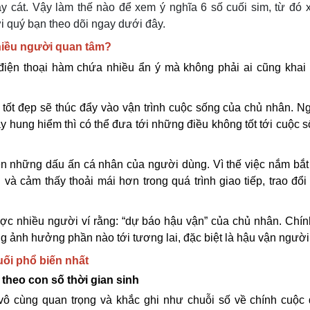
ay cát. Vậy làm thế nào để xem ý nghĩa 6 số cuối sim, từ đó
i quý bạn theo dõi ngay dưới đây.
nhiều người quan tâm?
điện thoại hàm chứa nhiều ẩn ý mà không phải ai cũng khai 
a tốt đẹp sẽ thúc đẩy vào vận trình cuộc sống của chủ nhân. N
y hung hiểm thì có thể đưa tới những điều không tốt tới cuộc 
 nên những dấu ấn cá nhân của người dùng. Vì thế việc nắm bắ
và cảm thấy thoải mái hơn trong quá trình giao tiếp, trao đổi
ược nhiều người ví rằng: “dự báo hậu vận” của chủ nhân. Chính
 ảnh hưởng phần nào tới tương lai, đặc biệt là hậu vận người
cuối phổ biến nhất
 theo con số thời gian sinh
 vô cùng quan trọng và khắc ghi như chuỗi số về chính cuộc