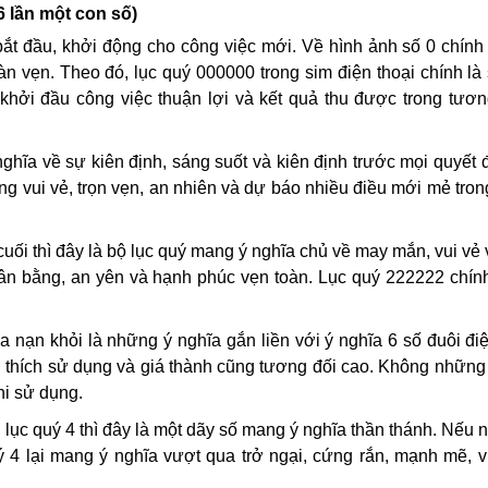
 6 lần một con số)
ắt đầu, khởi động cho công việc mới. Về hình ảnh số 0 chính
àn vẹn. Theo đó, lục quý 000000 trong sim điện thoại chính là
khởi đầu công việc thuận lợi và kết quả thu được trong tươn
ghĩa về sự kiên định, sáng suốt và kiên định trước mọi quyết 
g vui vẻ, trọn vẹn, an nhiên và dự báo nhiều điều mới mẻ tro
 cuối thì đây là bộ lục quý mang ý nghĩa chủ về may mắn, vui vẻ
ân bằng, an yên và hạnh phúc vẹn toàn. Lục quý 222222 chín
a nạn khỏi là những ý nghĩa gắn liền với ý nghĩa 6 số đuôi điệ
 thích sử dụng và giá thành cũng tương đối cao. Không những
hi sử dụng.
ại lục quý 4 thì đây là một dãy số mang ý nghĩa thần thánh. Nếu 
uý 4 lại mang ý nghĩa vượt qua trở ngại, cứng rắn, mạnh mẽ, 