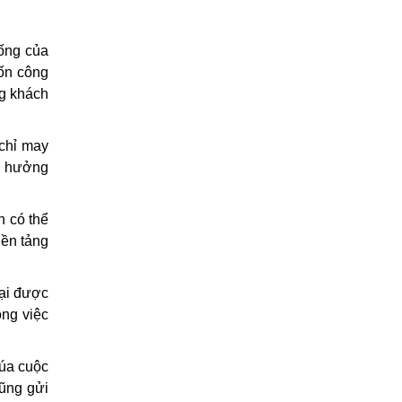
sống của
uốn công
ng khách
 chỉ may
ợc hưởng
n có thể
nền tảng
oại được
ng việc
múa cuộc
cũng gửi