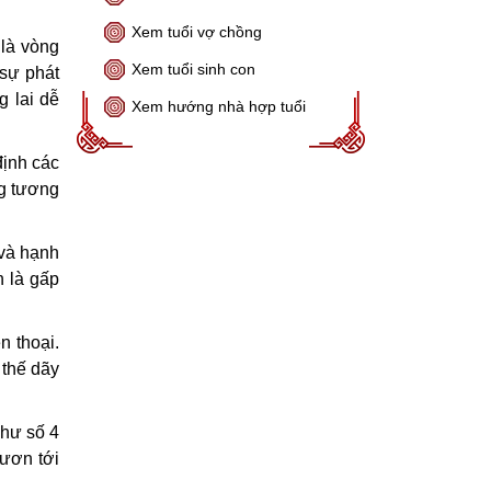
Xem tuổi vợ chồng
 là vòng
Xem tuổi sinh con
 sự phát
g lai dễ
Xem hướng nhà hợp tuổi
định các
ng tương
 và hạnh
h là gấp
n thoại.
 thế dãy
như số 4
vươn tới