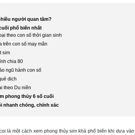
c nhiều người quan tâm?
 cuối phổ biến nhất
ại theo con số thời gian sinh
a trên con số may mắn
t sim
tính chia 80
vào ngũ hành con số
quẻ dịch
ại theo Du niên
im phong thủy 6 số cuối
i nhanh chóng, chính xác
coi là một cách xem phong thủy sim khá phổ biến khi dựa vào