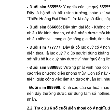
- Đuôi sim 555555:
Ý nghĩa của lục quý 55555
Đây là bộ số sở hữu sinh trưởng, phúc khí v
“Thiên Hoàng Đại Phúc”, tức là dãy số đẳng cấp
- Đuôi sim 666666:
Dãy sim đại lộc - Không ch
nhiều lộc kinh doanh, có thể nhận được một k
nhiều niềm vui trong cuộc sống gia đình, tình d
- Đuôi sim 777777:
Đây là bộ lục quý có ý ngh
điện thoại là lục quý 7 giúp người dùng khẳn
sở hữu bộ lục quý này được ví như “quý ông lịc
- Đuôi sim 888888:
Vượng phát vinh hoa con s
cao trên phương diện phong thủy. Con số này 
triển, giúp công việc làm ăn được thuận lợi, như
- Đuôi sim 999999:
Đỉnh cao của sự hoàn hảo 
nên đây thường được sử dụng làm số hotline, t
nhân.
2.2. Tra cứu 6 số cuối điện thoại có ý nghĩa đ