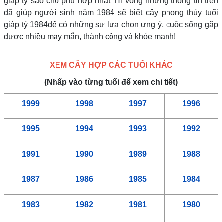
giáp tý sao cho phù hợp nhất. Hi vọng những thông tin trên
đã giúp người sinh năm 1984 sẽ biết cây phong thủy tuổi
giáp tý 1984để có những sự lựa chọn ưng ý, cuộc sống gặp
được nhiều may mắn, thành công và khỏe mạnh!
XEM CÂY HỢP CÁC TUỔI KHÁC
(Nhấp vào từng tuổi để xem chi tiết)
1999
1998
1997
1996
1995
1994
1993
1992
1991
1990
1989
1988
1987
1986
1985
1984
1983
1982
1981
1980