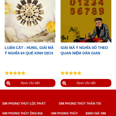
LUẬN CÁT - HUNG, GIẢI MÃ
GIẢI MÃ Ý NGHĨA SỐ THEO
Ý NGHĨA 64 QUẺ KINH DỊCH
QUAN NIỆM DÂN GIAN
Xem chi tiết
Xem chi tiết
SIM PHONG THỦY LỘC PHÁT
SIM PHONG THỦY THẦN TÀI
SIM PHONG THỦY ÔNG ĐỊA
SIM PHONG THỦY
ĐỊNH GIÁ SIM