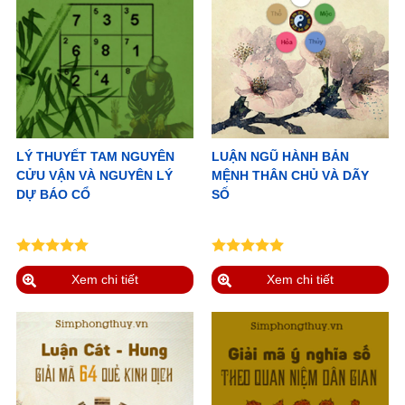
LÝ THUYẾT TAM NGUYÊN
LUẬN NGŨ HÀNH BẢN
CỬU VẬN VÀ NGUYÊN LÝ
MỆNH THÂN CHỦ VÀ DÃY
DỰ BÁO CỔ
SỐ
Xem chi tiết
Xem chi tiết