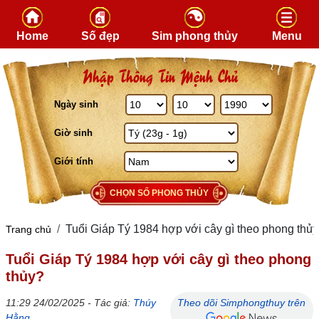
Skip to content
Home
Số đẹp
Sim phong thủy
Menu
Nhập Thông Tin Mệnh Chủ
Ngày sinh
Giờ sinh
Giới tính
CHỌN SỐ PHONG THỦY
Tuổi Giáp Tý 1984 hợp với cây gì theo phong thủ
Trang chủ
Tuổi Giáp Tý 1984 hợp với cây gì theo phong
thủy?
11:29 24/02/2025 - Tác giả:
Thúy
Theo dõi Simphongthuy trên
Hằng