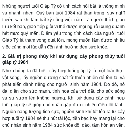
Những người tuổi Giáp Tý có tính cách nổi bật là thông minh
và nhanh nhẹn. Quý bạn tuổi 1984 rất thận trọng, suy nghĩ
trước sau khi làm bất kỳ công việc nào. Là người thích giao
lưu kết bạn, giao tiếp giỏi vì thế được mọi người xung quanh
hết mực quý mến. Điểm yếu trong tính cách của người tuổi
Giáp Tý là tham vọng quá lớn, mong muốn làm được nhiều
việc cùng một lúc dẫn đến ảnh hưởng đến sức khỏe.
2. Giá trị phong thủy khi sử dụng cây phong thủy tuổi
giáp tý 1984
Như chúng ta đã biết, cây hợp tuổi giáp tý là một loài thực
vật sống, lấy nguồn dưỡng chất từ thiên nhiên để tồn tại và
phát triển dành riêng cho người sinh năm 1984. Do đó, nó
đại diện cho sức mạnh, tinh hoa của trời đất, cho sức sống
và sự vươn lên không ngừng. Khi sử dụng cây cảnh hợp
tuổi giáp tý sẽ giúp chủ nhân gặp được nhiều điều tốt lành.
Nguồn năng lượng tích cực, nguồn sinh khí tốt tỏa ra từ cây
hợp tuổi tý 1984 sẽ thu hút tài lộc, tiền bạc hay mang lại cho
chủ nhân sinh năm 1984 sức khỏe dồi dào, tâm hồn an yên,