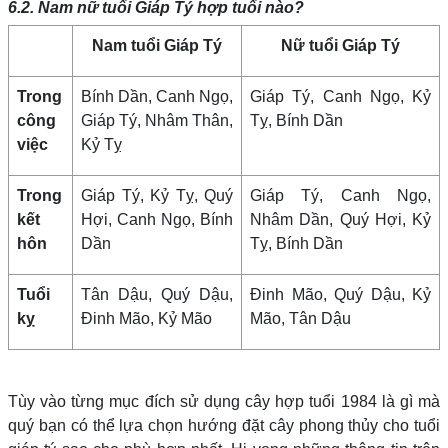
6.2. Nam nữ tuổi Giáp Tý hợp tuổi nào?
Nam tuổi Giáp Tý
Nữ tuổi Giáp Tý
Trong
Bính Dần, Canh Ngọ,
Giáp Tý, Canh Ngọ, Kỷ
công
Giáp Tý, Nhâm Thân,
Tỵ, Bính Dần
việc
Kỷ Tỵ
Trong
Giáp Tý, Kỷ Tỵ, Quý
Giáp Tý, Canh Ngọ,
kết
Hợi, Canh Ngọ, Bính
Nhâm Dần, Quý Hợi, Kỷ
hôn
Dần
Tỵ, Bính Dần
Tuổi
Tân Dậu, Quý Dậu,
Đinh Mão, Quý Dậu, Kỷ
kỵ
Đinh Mão, Kỷ Mão
Mão, Tân Dậu
Tùy vào từng mục đích sử dụng cây hợp tuổi 1984 là gì mà
quý bạn có thể lựa chọn hướng đặt cây phong thủy cho tuổi