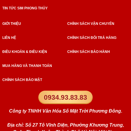
TIN TỨC SIM PHONG THỦY
GIỚI THIỆU
CHÍNH SÁCH VẬN CHUYỂN
LIÊN HỆ
CHÍNH SÁCH ĐỔI TRẢ HÀNG
ĐIỀU KHOẢN & ĐIỀU KIỆN
CHÍNH SÁCH BẢO HÀNH
MUA HÀNG VÀ THANH TOÁN
CHÍNH SÁCH BẢO MẬT
0934.93.83.83
Công ty TNHH Văn Hóa Số Mặt Trời Phương Đông.
Địa chỉ: Số 27 Tô Vĩnh Diện, Phường Khương Trung,